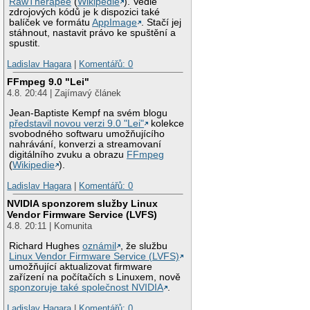
RawTherapee
(
Wikipedie
). Vedle
zdrojových kódů je k dispozici také
balíček ve formátu
AppImage
. Stačí jej
stáhnout, nastavit právo ke spuštění a
spustit.
Ladislav Hagara
|
Komentářů: 0
FFmpeg 9.0 "Lei"
4.8. 20:44 | Zajímavý článek
Jean-Baptiste Kempf na svém blogu
představil novou verzi 9.0 "Lei"
kolekce
svobodného softwaru umožňujícího
nahrávání, konverzi a streamovaní
digitálního zvuku a obrazu
FFmpeg
(
Wikipedie
).
Ladislav Hagara
|
Komentářů: 0
NVIDIA sponzorem služby Linux
Vendor Firmware Service (LVFS)
4.8. 20:11 | Komunita
Richard Hughes
oznámil
, že službu
Linux Vendor Firmware Service (LVFS)
umožňující aktualizovat firmware
zařízení na počítačích s Linuxem, nově
sponzoruje také společnost NVIDIA
.
Ladislav Hagara
|
Komentářů: 0