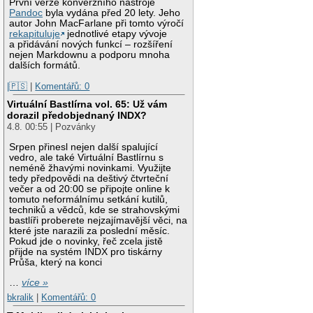
První verze konverzního nástroje
Pandoc
byla vydána před 20 lety. Jeho
autor John MacFarlane při tomto výročí
rekapituluje
jednotlivé etapy vývoje
a přidávání nových funkcí – rozšíření
nejen Markdownu a podporu mnoha
dalších formátů.
|🇵🇸
|
Komentářů: 0
Virtuální Bastlírna vol. 65: Už vám
dorazil předobjednaný INDX?
4.8. 00:55 | Pozvánky
Srpen přinesl nejen další spalující
vedro, ale také Virtuální Bastlírnu s
neméně žhavými novinkami. Využijte
tedy předpovědi na deštivý čtvrteční
večer a od 20:00 se připojte online k
tomuto neformálnímu setkání kutilů,
techniků a vědců, kde se strahovskými
bastlíři proberete nejzajímavější věci, na
které jste narazili za poslední měsíc.
Pokud jde o novinky, řeč zcela jistě
přijde na systém INDX pro tiskárny
Průša, který na konci
…
více »
bkralik
|
Komentářů: 0