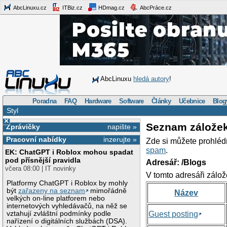
AbcLinuxu.cz
ITBiz.cz
HDmag.cz
AbcPráce.cz
AbcLinuxu
hledá autory
!
Poradna
FAQ
Hardware
Software
Články
Učebnice
Blog
Styl
×
Seznam zálože
Zprávičky
napište »
Pracovní nabídky
inzerujte »
Zde si můžete prohléd
spam
.
EK: ChatGPT i Roblox mohou spadat
pod přísnější pravidla
Adresář: /Blogs
včera 08:00 | IT novinky
V tomto adresáři zálož
Platformy ChatGPT i Roblox by mohly
být
zařazeny na seznam
mimořádně
Název
velkých on-line platforem nebo
internetových vyhledávačů, na něž se
vztahují zvláštní podmínky podle
Guest posting
nařízení o digitálních službách (DSA).