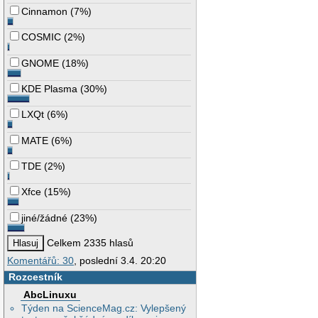
Cinnamon
(
7%
)
COSMIC
(
2%
)
GNOME
(
18%
)
KDE Plasma
(
30%
)
LXQt
(
6%
)
MATE
(
6%
)
TDE
(
2%
)
Xfce
(
15%
)
jiné/žádné
(
23%
)
Celkem 2335 hlasů
Komentářů: 30
, poslední 3.4. 20:20
Rozcestník
AbcLinuxu
Týden na ScienceMag.cz: Vylepšený