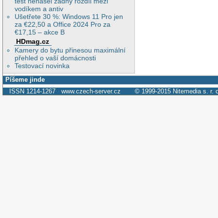
test nenašel žádný rozdíl mezi
vodíkem a antiv
Ušetřete 30 %: Windows 11 Pro jen
za €22,50 a Office 2024 Pro za
€17,15 – akce B
HDmag.cz
Kamery do bytu přinesou maximální
přehled o vaší domácnosti
Testovací novinka
Píšeme jinde
ISSN 1214-1267
www.czech-server.cz
© 1999-2015
Nitemedia s. r. 