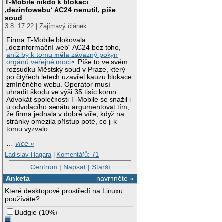
T-Mobile nikdo k blokaci
‚dezinfowebu‘ AC24 nenutil, píše
soud
3.8. 17:22 | Zajímavý článek
Firma T-Mobile blokovala
„dezinformační web“ AC24 bez toho,
aniž by k tomu měla závazný pokyn
orgánů veřejné moci
. Píše to ve svém
rozsudku Městský soud v Praze, který
po čtyřech letech uzavřel kauzu blokace
zmíněného webu. Operátor musí
uhradit škodu ve výši 35 tisíc korun.
Advokát společnosti T-Mobile se snažil i
u odvolacího senátu argumentovat tím,
že firma jednala v dobré víře, když na
stránky omezila přístup poté, co ji k
tomu vyzvalo
…
více »
Ladislav Hagara
|
Komentářů: 71
Centrum
|
Napsat
|
Starší
Anketa
navrhněte »
Které desktopové prostředí na Linuxu
používáte?
Budgie
(
10%
)