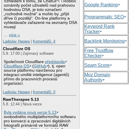
Vzhledem k tomu, že ChatGPT i Roblox
Google Ranking
oznámily počet uživatelů nad prahovou
hodnotou DSA, je toto označení
„rozhodně možné“ a mohlo by „přijít
Programmatic SEO
dříve či později“. On-line platformy a
vyhledávače zařazené na seznamy DSA
Keyword Rank
musejí
Tracker
…
více »
Backlink Monitoring
Ladislav Hagara
|
Komentářů: 4
Cloudflare OS
Free Trustflow
5.8. 17:00 | Zajímavý software
Checker
Společnost Cloudflare
představila
Spam Score
Cloudflare OS
(
GitHub
), tj. open
source platformu navrženou pro
Moz Domain
integraci umělé inteligence (agentů)
přímo do pracovních procesů
Authority
organizací.
Ladislav Hagara
|
Komentářů: 0
RawTherapee 5.13
5.8. 12:44 | Nová verze
Byla vydána nová verze 5.13
svobodného multiplatformního softwaru
pro konverzi a zpracování digitálních
fotografií primárně ve formátů RAW