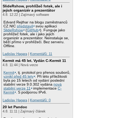
SlideRshow, prohlížeč fotek, ale i
jejich organizér a prezentátor
4.8. 12:22 | Zajímavý software
Edvard Rejthar na blogu zaměstnanců
CZ.NIC
představil
svou aplikaci
SlideRshow
(
GitHub
). Funguje jako
prohlížeč fotek, ale i jako jejich
organizér a prezentátor. Neinstaluje se,
běží přímo v prohlížeči. Bez serveru.
Offline.
Ladislav Hagara
|
Komentářů: 11
Kermit má 45 let. Vydán C-Kermit 11
4.8. 11:44 | Nová verze
Kermit
, tj. protokol pro přenos souborů,
vznikl před 45 lety
. Při této příležitosti
byla po 15 letech od vydání poslední
stabilní verze 9.0.302 vydána
nová
stabilní verze 11
implementace
C-
Kermit
. S podporou IPv6.
Ladislav Hagara
|
Komentářů: 0
20 let Pandoc
4.8. 11:11 | Zajímavý článek