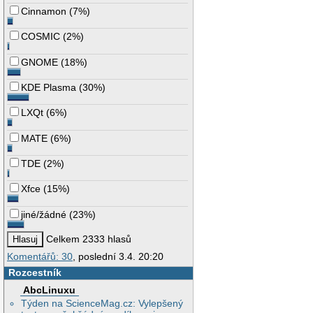
Cinnamon
(
7%
)
COSMIC
(
2%
)
GNOME
(
18%
)
KDE Plasma
(
30%
)
LXQt
(
6%
)
MATE
(
6%
)
TDE
(
2%
)
Xfce
(
15%
)
jiné/žádné
(
23%
)
Celkem 2333 hlasů
Komentářů: 30
, poslední 3.4. 20:20
Rozcestník
AbcLinuxu
Týden na ScienceMag.cz: Vylepšený