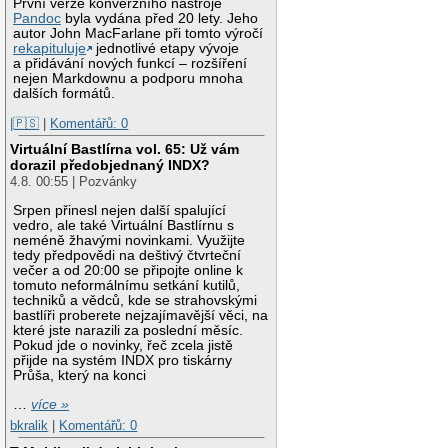
První verze konverzního nástroje
Pandoc
byla vydána před 20 lety. Jeho
autor John MacFarlane při tomto výročí
rekapituluje
jednotlivé etapy vývoje
a přidávání nových funkcí – rozšíření
nejen Markdownu a podporu mnoha
dalších formátů.
|🇵🇸
|
Komentářů: 0
Virtuální Bastlírna vol. 65: Už vám
dorazil předobjednaný INDX?
4.8. 00:55 | Pozvánky
Srpen přinesl nejen další spalující
vedro, ale také Virtuální Bastlírnu s
neméně žhavými novinkami. Využijte
tedy předpovědi na deštivý čtvrteční
večer a od 20:00 se připojte online k
tomuto neformálnímu setkání kutilů,
techniků a vědců, kde se strahovskými
bastlíři proberete nejzajímavější věci, na
které jste narazili za poslední měsíc.
Pokud jde o novinky, řeč zcela jistě
přijde na systém INDX pro tiskárny
Průša, který na konci
…
více »
bkralik
|
Komentářů: 0