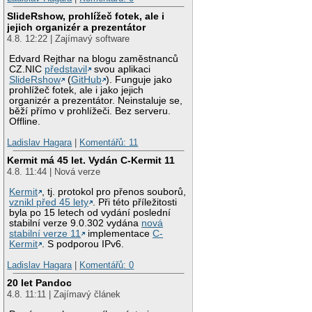
SlideRshow, prohlížeč fotek, ale i
jejich organizér a prezentátor
4.8. 12:22 | Zajímavý software
Edvard Rejthar na blogu zaměstnanců
CZ.NIC
představil
svou aplikaci
SlideRshow
(
GitHub
). Funguje jako
prohlížeč fotek, ale i jako jejich
organizér a prezentátor. Neinstaluje se,
běží přímo v prohlížeči. Bez serveru.
Offline.
Ladislav Hagara
|
Komentářů: 11
Kermit má 45 let. Vydán C-Kermit 11
4.8. 11:44 | Nová verze
Kermit
, tj. protokol pro přenos souborů,
vznikl před 45 lety
. Při této příležitosti
byla po 15 letech od vydání poslední
stabilní verze 9.0.302 vydána
nová
stabilní verze 11
implementace
C-
Kermit
. S podporou IPv6.
Ladislav Hagara
|
Komentářů: 0
20 let Pandoc
4.8. 11:11 | Zajímavý článek