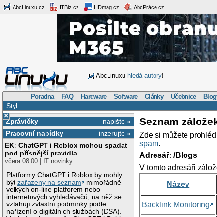
AbcLinuxu.cz
ITBiz.cz
HDmag.cz
AbcPráce.cz
AbcLinuxu
hledá autory
!
Poradna
FAQ
Hardware
Software
Články
Učebnice
Blog
Styl
×
Seznam zálože
Zprávičky
napište »
Pracovní nabídky
inzerujte »
Zde si můžete prohléd
spam
.
EK: ChatGPT i Roblox mohou spadat
pod přísnější pravidla
Adresář: /Blogs
včera 08:00 | IT novinky
V tomto adresáři zálož
Platformy ChatGPT i Roblox by mohly
být
zařazeny na seznam
mimořádně
Název
velkých on-line platforem nebo
internetových vyhledávačů, na něž se
vztahují zvláštní podmínky podle
Backlink Monitoring
nařízení o digitálních službách (DSA).