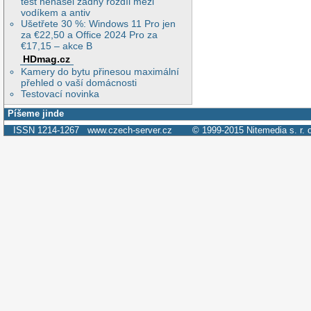
test nenašel žádný rozdíl mezi
vodíkem a antiv
Ušetřete 30 %: Windows 11 Pro jen
za €22,50 a Office 2024 Pro za
€17,15 – akce B
HDmag.cz
Kamery do bytu přinesou maximální
přehled o vaší domácnosti
Testovací novinka
Píšeme jinde
ISSN 1214-1267
www.czech-server.cz
© 1999-2015
Nitemedia s. r. 