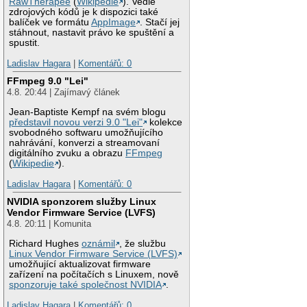
RawTherapee
(
Wikipedie
). Vedle
zdrojových kódů je k dispozici také
balíček ve formátu
AppImage
. Stačí jej
stáhnout, nastavit právo ke spuštění a
spustit.
Ladislav Hagara
|
Komentářů: 0
FFmpeg 9.0 "Lei"
4.8. 20:44 | Zajímavý článek
Jean-Baptiste Kempf na svém blogu
představil novou verzi 9.0 "Lei"
kolekce
svobodného softwaru umožňujícího
nahrávání, konverzi a streamovaní
digitálního zvuku a obrazu
FFmpeg
(
Wikipedie
).
Ladislav Hagara
|
Komentářů: 0
NVIDIA sponzorem služby Linux
Vendor Firmware Service (LVFS)
4.8. 20:11 | Komunita
Richard Hughes
oznámil
, že službu
Linux Vendor Firmware Service (LVFS)
umožňující aktualizovat firmware
zařízení na počítačích s Linuxem, nově
sponzoruje také společnost NVIDIA
.
Ladislav Hagara
|
Komentářů: 0