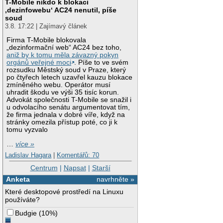
T-Mobile nikdo k blokaci
‚dezinfowebu‘ AC24 nenutil, píše
soud
3.8. 17:22 | Zajímavý článek
Firma T-Mobile blokovala
„dezinformační web“ AC24 bez toho,
aniž by k tomu měla závazný pokyn
orgánů veřejné moci
. Píše to ve svém
rozsudku Městský soud v Praze, který
po čtyřech letech uzavřel kauzu blokace
zmíněného webu. Operátor musí
uhradit škodu ve výši 35 tisíc korun.
Advokát společnosti T-Mobile se snažil i
u odvolacího senátu argumentovat tím,
že firma jednala v dobré víře, když na
stránky omezila přístup poté, co ji k
tomu vyzvalo
…
více »
Ladislav Hagara
|
Komentářů: 70
Centrum
|
Napsat
|
Starší
Anketa
navrhněte »
Které desktopové prostředí na Linuxu
používáte?
Budgie
(
10%
)