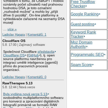
Vzhledem k tomu, že ChatGPT i Roblox
Free Trustflow
oznámily počet uživatelů nad prahovou
Checker
hodnotou DSA, je toto označení
„rozhodně možné“ a mohlo by „přijít
Google Ranking
dříve či později“. On-line platformy a
vyhledávače zařazené na seznamy DSA
musejí
Guest posting
…
více »
Keyword Rank
Ladislav Hagara
|
Komentářů: 1
Tracker
Cloudflare OS
Moz Domain
5.8. 17:00 | Zajímavý software
Authority
Společnost Cloudflare
představila
Programmatic SEO
Cloudflare OS
(
GitHub
), tj. open
source platformu navrženou pro
integraci umělé inteligence (agentů)
Spam Score
přímo do pracovních procesů
organizací.
Ladislav Hagara
|
Komentářů: 0
RawTherapee 5.13
5.8. 12:44 | Nová verze
Byla vydána nová verze 5.13
svobodného multiplatformního softwaru
pro konverzi a zpracování digitálních
fotografií primárně ve formátů RAW