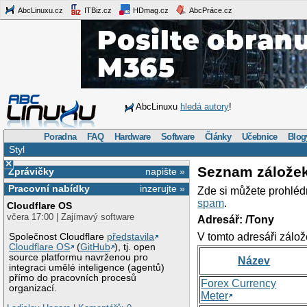
AbcLinuxu.cz
ITBiz.cz
HDmag.cz
AbcPráce.cz
AbcLinuxu
hledá autory
!
Poradna
FAQ
Hardware
Software
Články
Učebnice
Blog
Styl
×
Seznam zálože
Zprávičky
napište »
Pracovní nabídky
inzerujte »
Zde si můžete prohléd
spam
.
Cloudflare OS
včera 17:00 | Zajímavý software
Adresář: /Tony
V tomto adresáři zálož
Společnost Cloudflare
představila
Cloudflare OS
(
GitHub
), tj. open
source platformu navrženou pro
Název
integraci umělé inteligence (agentů)
přímo do pracovních procesů
Forex Currency
organizací.
Meter