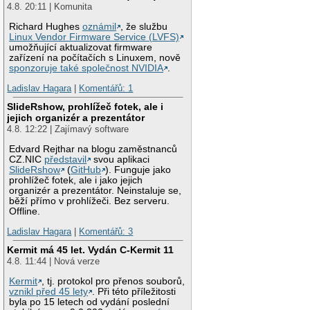
4.8. 20:11 | Komunita
Richard Hughes
oznámil
, že službu
Linux Vendor Firmware Service (LVFS)
umožňující aktualizovat firmware
zařízení na počítačích s Linuxem, nově
sponzoruje také společnost NVIDIA
.
Ladislav Hagara
|
Komentářů: 1
SlideRshow, prohlížeč fotek, ale i
jejich organizér a prezentátor
4.8. 12:22 | Zajímavý software
Edvard Rejthar na blogu zaměstnanců
CZ.NIC
představil
svou aplikaci
SlideRshow
(
GitHub
). Funguje jako
prohlížeč fotek, ale i jako jejich
organizér a prezentátor. Neinstaluje se,
běží přímo v prohlížeči. Bez serveru.
Offline.
Ladislav Hagara
|
Komentářů: 3
Kermit má 45 let. Vydán C-Kermit 11
4.8. 11:44 | Nová verze
Kermit
, tj. protokol pro přenos souborů,
vznikl před 45 lety
. Při této příležitosti
byla po 15 letech od vydání poslední