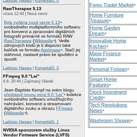
Ladislav Hagara
|
Komentářů: 0
Forex Trader Market
RawTherapee 5.13
včera 12:44 | Nová verze
Home Furniture
Treasure
Byla vydána nová verze 5.13
svobodného multiplatformního softwaru
Home Garden
pro konverzi a zpracování digitálních
Dream
fotografií primárně ve formátů RAW
Innovative Home
RawTherapee
(
Wikipedie
). Vedle
zdrojových kódů je k dispozici také
Kitchen
balíček ve formátu
AppImage
. Stačí jej
Major Finance
stáhnout, nastavit právo ke spuštění a
Market
spustit.
Ladislav Hagara
|
Komentářů: 0
Personal Finloan
FFmpeg 9.0 "Lei"
Smart Home
4.8. 20:44 | Zajímavý článek
Features
Jean-Baptiste Kempf na svém blogu
Stock Investment
představil novou verzi 9.0 "Lei"
kolekce
Credit
svobodného softwaru umožňujícího
nahrávání, konverzi a streamovaní
Tech Revolutions
digitálního zvuku a obrazu
FFmpeg
News
(
Wikipedie
).
Washroom Shower
Ladislav Hagara
|
Komentářů: 1
NVIDIA sponzorem služby Linux
Vendor Firmware Service (LVFS)