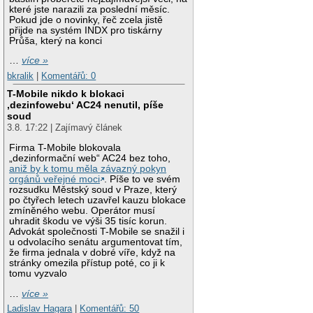
které jste narazili za poslední měsíc.
Pokud jde o novinky, řeč zcela jistě
přijde na systém INDX pro tiskárny
Průša, který na konci
…
více »
bkralik
|
Komentářů: 0
T-Mobile nikdo k blokaci
‚dezinfowebu‘ AC24 nenutil, píše
soud
3.8. 17:22 | Zajímavý článek
Firma T-Mobile blokovala
„dezinformační web“ AC24 bez toho,
aniž by k tomu měla závazný pokyn
orgánů veřejné moci
. Píše to ve svém
rozsudku Městský soud v Praze, který
po čtyřech letech uzavřel kauzu blokace
zmíněného webu. Operátor musí
uhradit škodu ve výši 35 tisíc korun.
Advokát společnosti T-Mobile se snažil i
u odvolacího senátu argumentovat tím,
že firma jednala v dobré víře, když na
stránky omezila přístup poté, co ji k
tomu vyzvalo
…
více »
Ladislav Hagara
|
Komentářů: 50