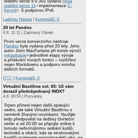
stabilní verze 9.0.302 vydána
nová
stabilní verze 11
implementace
C-
Kermit
. S podporou IPv6.
Ladislav Hagara
|
Komentářů: 0
20 let Pandoc
4.8. 11:11 | Zajímavý článek
První verze konverzního nástroje
Pandoc
byla vydána před 20 lety. Jeho
autor John MacFarlane při tomto výročí
rekapituluje
jednotlivé etapy vývoje
a přidávání nových funkcí – rozšíření
nejen Markdownu a podporu mnoha
dalších formátů.
|🇵🇸
|
Komentářů: 0
Virtuální Bastlírna vol. 65: Už vám
dorazil předobjednaný INDX?
4.8. 00:55 | Pozvánky
Srpen přinesl nejen další spalující
vedro, ale také Virtuální Bastlírnu s
neméně žhavými novinkami. Využijte
tedy předpovědi na deštivý čtvrteční
večer a od 20:00 se připojte online k
tomuto neformálnímu setkání kutilů,
techniků a vědců, kde se strahovskými
bastlíři proberete nejzajímavější věci, na