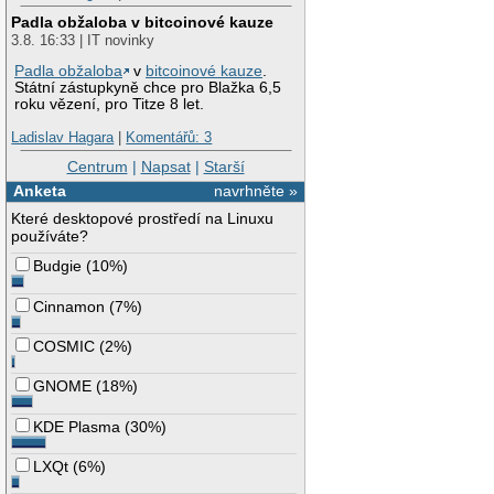
Padla obžaloba v bitcoinové kauze
3.8. 16:33 | IT novinky
Padla obžaloba
v
bitcoinové kauze
.
Státní zástupkyně chce pro Blažka 6,5
roku vězení, pro Titze 8 let.
Ladislav Hagara
|
Komentářů: 3
Centrum
|
Napsat
|
Starší
Anketa
navrhněte »
Které desktopové prostředí na Linuxu
používáte?
Budgie
(
10%
)
Cinnamon
(
7%
)
COSMIC
(
2%
)
GNOME
(
18%
)
KDE Plasma
(
30%
)
LXQt
(
6%
)