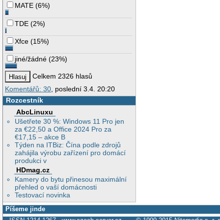
MATE
(
6%
)
TDE
(
2%
)
Xfce
(
15%
)
jiné/žádné
(
23%
)
Celkem 2326 hlasů
Komentářů: 30
, poslední 3.4. 20:20
Rozcestník
AbcLinuxu
Ušetřete 30 %: Windows 11 Pro jen
za €22,50 a Office 2024 Pro za
€17,15 – akce B
Týden na ITBiz: Čína podle zdrojů
zahájila výrobu zařízení pro domácí
produkci v
HDmag.cz
Kamery do bytu přinesou maximální
přehled o vaší domácnosti
Testovací novinka
Píšeme jinde