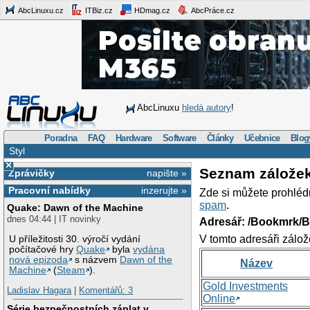
AbcLinuxu.cz
ITBiz.cz
HDmag.cz
AbcPráce.cz
AbcLinuxu
hledá autory
!
Poradna
FAQ
Hardware
Software
Články
Učebnice
Blog
Styl
×
Seznam zálože
Zprávičky
napište »
Pracovní nabídky
inzerujte »
Zde si můžete prohléd
spam
.
Quake: Dawn of the Machine
dnes 04:44 | IT novinky
Adresář: /Bookmrk/
V tomto adresáři zálož
U příležitosti 30. výročí vydání
počítačové hry
Quake
byla
vydána
nová epizoda
s názvem
Dawn of the
Název
Machine
(
Steam
).
Gold Investments
Ladislav Hagara
|
Komentářů: 3
Online
Série bezpečnostních záplat v