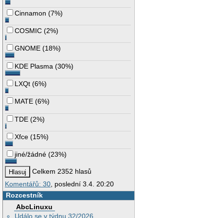
Cinnamon
(
7%
)
COSMIC
(
2%
)
GNOME
(
18%
)
KDE Plasma
(
30%
)
LXQt
(
6%
)
MATE
(
6%
)
TDE
(
2%
)
Xfce
(
15%
)
jiné/žádné
(
23%
)
Celkem 2352 hlasů
Komentářů: 30
, poslední 3.4. 20:20
Rozcestník
AbcLinuxu
Událo se v týdnu 32/2026