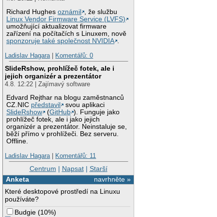
Richard Hughes
oznámil
, že službu
Linux Vendor Firmware Service (LVFS)
umožňující aktualizovat firmware
zařízení na počítačích s Linuxem, nově
sponzoruje také společnost NVIDIA
.
Ladislav Hagara
|
Komentářů: 0
SlideRshow, prohlížeč fotek, ale i
jejich organizér a prezentátor
4.8. 12:22 | Zajímavý software
Edvard Rejthar na blogu zaměstnanců
CZ.NIC
představil
svou aplikaci
SlideRshow
(
GitHub
). Funguje jako
prohlížeč fotek, ale i jako jejich
organizér a prezentátor. Neinstaluje se,
běží přímo v prohlížeči. Bez serveru.
Offline.
Ladislav Hagara
|
Komentářů: 11
Centrum
|
Napsat
|
Starší
Anketa
navrhněte »
Které desktopové prostředí na Linuxu
používáte?
Budgie
(
10%
)