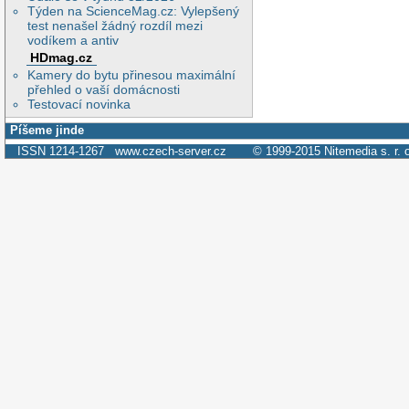
Týden na ScienceMag.cz: Vylepšený
test nenašel žádný rozdíl mezi
vodíkem a antiv
HDmag.cz
Kamery do bytu přinesou maximální
přehled o vaší domácnosti
Testovací novinka
Píšeme jinde
ISSN 1214-1267
www.czech-server.cz
© 1999-2015
Nitemedia s. r. 