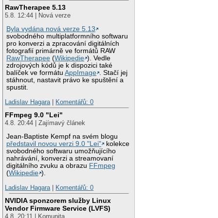
RawTherapee 5.13
5.8. 12:44 | Nová verze
Byla vydána nová verze 5.13
svobodného multiplatformního softwaru
pro konverzi a zpracování digitálních
fotografií primárně ve formátů RAW
RawTherapee
(
Wikipedie
). Vedle
zdrojových kódů je k dispozici také
balíček ve formátu
AppImage
. Stačí jej
stáhnout, nastavit právo ke spuštění a
spustit.
Ladislav Hagara
|
Komentářů: 0
FFmpeg 9.0 "Lei"
4.8. 20:44 | Zajímavý článek
Jean-Baptiste Kempf na svém blogu
představil novou verzi 9.0 "Lei"
kolekce
svobodného softwaru umožňujícího
nahrávání, konverzi a streamovaní
digitálního zvuku a obrazu
FFmpeg
(
Wikipedie
).
Ladislav Hagara
|
Komentářů: 0
NVIDIA sponzorem služby Linux
Vendor Firmware Service (LVFS)
4.8. 20:11 | Komunita