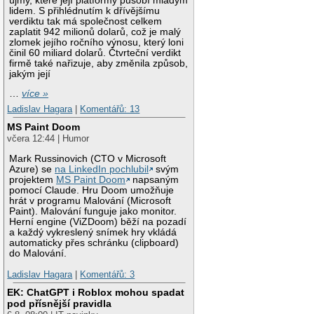
újmy, které její platformy působí mladým
lidem. S přihlédnutím k dřívějšímu
verdiktu tak má společnost celkem
zaplatit 942 milionů dolarů, což je malý
zlomek jejího ročního výnosu, který loni
činil 60 miliard dolarů. Čtvrteční verdikt
firmě také nařizuje, aby změnila způsob,
jakým její
…
více »
Ladislav Hagara
|
Komentářů: 13
MS Paint Doom
včera 12:44 | Humor
Mark Russinovich (CTO v Microsoft
Azure) se
na LinkedIn pochlubil
svým
projektem
MS Paint Doom
napsaným
pomocí Claude. Hru Doom umožňuje
hrát v programu Malování (Microsoft
Paint). Malování funguje jako monitor.
Herní engine (ViZDoom) běží na pozadí
a každý vykreslený snímek hry vkládá
automaticky přes schránku (clipboard)
do Malování.
Ladislav Hagara
|
Komentářů: 3
EK: ChatGPT i Roblox mohou spadat
pod přísnější pravidla