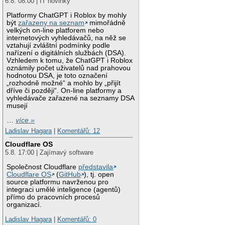
6.8. 08:00 | IT novinky
Platformy ChatGPT i Roblox by mohly
být
zařazeny na seznam
mimořádně
velkých on-line platforem nebo
internetových vyhledávačů, na něž se
vztahují zvláštní podmínky podle
nařízení o digitálních službách (DSA).
Vzhledem k tomu, že ChatGPT i Roblox
oznámily počet uživatelů nad prahovou
hodnotou DSA, je toto označení
„rozhodně možné“ a mohlo by „přijít
dříve či později“. On-line platformy a
vyhledávače zařazené na seznamy DSA
musejí
…
více »
Ladislav Hagara
|
Komentářů: 12
Cloudflare OS
5.8. 17:00 | Zajímavý software
Společnost Cloudflare
představila
Cloudflare OS
(
GitHub
), tj. open
source platformu navrženou pro
integraci umělé inteligence (agentů)
přímo do pracovních procesů
organizací.
Ladislav Hagara
|
Komentářů: 0