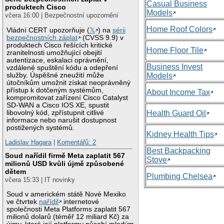
Casual Business
produktech Cisco
Models
včera 16:00 | Bezpečnostní upozornění
Home Roof Colors
Vládní CERT upozorňuje (
𝕏
) na
sérii
bezpečnostních záplat
(CVSS 9.9) v
produktech Cisco řešících kritické
Home Floor Tile
zranitelnosti umožňující obejití
autentizace, eskalaci oprávnění,
Business Invest
vzdálené spuštění kódu a odepření
služby. Úspěšné zneužití může
Models
útočníkům umožnit získat neoprávněný
přístup k dotčeným systémům,
About Income Tax
kompromitovat zařízení Cisco Catalyst
SD-WAN a Cisco IOS XE, spustit
libovolný kód, zpřístupnit citlivé
Health Guard Oil
informace nebo narušit dostupnost
postižených systémů.
Kidney Health Tips
Ladislav Hagara
|
Komentářů: 2
Best Backpacking
Soud nařídil firmě Meta zaplatit 567
Stove
milionů USD kvůli újmě způsobené
dětem
Plumbing Chelsea
včera 15:33 | IT novinky
Soud v americkém státě Nové Mexiko
ve čtvrtek
nařídil
internetové
společnosti Meta Platforms zaplatit 567
milionů dolarů (téměř 12 miliard Kč) za