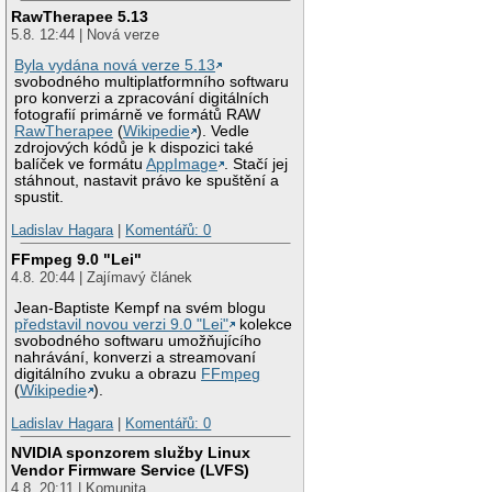
RawTherapee 5.13
5.8. 12:44 | Nová verze
Byla vydána nová verze 5.13
svobodného multiplatformního softwaru
pro konverzi a zpracování digitálních
fotografií primárně ve formátů RAW
RawTherapee
(
Wikipedie
). Vedle
zdrojových kódů je k dispozici také
balíček ve formátu
AppImage
. Stačí jej
stáhnout, nastavit právo ke spuštění a
spustit.
Ladislav Hagara
|
Komentářů: 0
FFmpeg 9.0 "Lei"
4.8. 20:44 | Zajímavý článek
Jean-Baptiste Kempf na svém blogu
představil novou verzi 9.0 "Lei"
kolekce
svobodného softwaru umožňujícího
nahrávání, konverzi a streamovaní
digitálního zvuku a obrazu
FFmpeg
(
Wikipedie
).
Ladislav Hagara
|
Komentářů: 0
NVIDIA sponzorem služby Linux
Vendor Firmware Service (LVFS)
4.8. 20:11 | Komunita