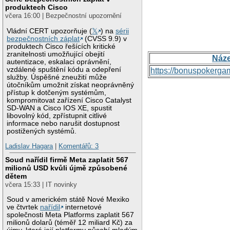
produktech Cisco
včera 16:00 | Bezpečnostní upozornění
Vládní CERT upozorňuje (
𝕏
) na
sérii
bezpečnostních záplat
(CVSS 9.9) v
produktech Cisco řešících kritické
zranitelnosti umožňující obejití
Náz
autentizace, eskalaci oprávnění,
vzdálené spuštění kódu a odepření
https://bonuspokerga
služby. Úspěšné zneužití může
útočníkům umožnit získat neoprávněný
přístup k dotčeným systémům,
kompromitovat zařízení Cisco Catalyst
SD-WAN a Cisco IOS XE, spustit
libovolný kód, zpřístupnit citlivé
informace nebo narušit dostupnost
postižených systémů.
Ladislav Hagara
|
Komentářů: 3
Soud nařídil firmě Meta zaplatit 567
milionů USD kvůli újmě způsobené
dětem
včera 15:33 | IT novinky
Soud v americkém státě Nové Mexiko
ve čtvrtek
nařídil
internetové
společnosti Meta Platforms zaplatit 567
milionů dolarů (téměř 12 miliard Kč) za