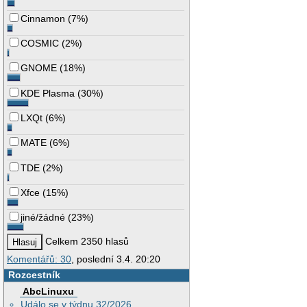
Cinnamon
(
7%
)
COSMIC
(
2%
)
GNOME
(
18%
)
KDE Plasma
(
30%
)
LXQt
(
6%
)
MATE
(
6%
)
TDE
(
2%
)
Xfce
(
15%
)
jiné/žádné
(
23%
)
Celkem 2350 hlasů
Komentářů: 30
, poslední 3.4. 20:20
Rozcestník
AbcLinuxu
Událo se v týdnu 32/2026