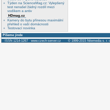
Týden na ScienceMag.cz: Vylepšený
test nenašel žádný rozdíl mezi
vodíkem a antiv
HDmag.cz
Kamery do bytu přinesou maximální
přehled o vaší domácnosti
Testovací novinka
Píšeme jinde
ISSN 1214-1267
www.czech-server.cz
© 1999-2015
Nitemedia s. r. 