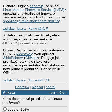
Richard Hughes
oznámil
, že službu
Linux Vendor Firmware Service (LVFS)
umožňující aktualizovat firmware
zařízení na počítačích s Linuxem, nově
sponzoruje také společnost NVIDIA
.
Ladislav Hagara
|
Komentářů: 0
SlideRshow, prohlížeč fotek, ale i
jejich organizér a prezentátor
4.8. 12:22 | Zajímavý software
Edvard Rejthar na blogu zaměstnanců
CZ.NIC
představil
svou aplikaci
SlideRshow
(
GitHub
). Funguje jako
prohlížeč fotek, ale i jako jejich
organizér a prezentátor. Neinstaluje se,
běží přímo v prohlížeči. Bez serveru.
Offline.
Ladislav Hagara
|
Komentářů: 11
Centrum
|
Napsat
|
Starší
Anketa
navrhněte »
Které desktopové prostředí na Linuxu
používáte?
Budgie
(
10%
)