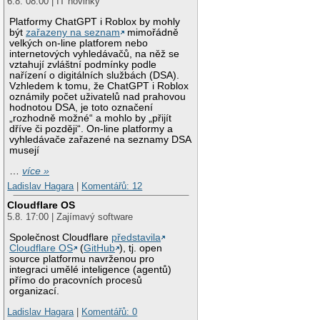
6.8. 08:00 | IT novinky
Platformy ChatGPT i Roblox by mohly
být
zařazeny na seznam
mimořádně
velkých on-line platforem nebo
internetových vyhledávačů, na něž se
vztahují zvláštní podmínky podle
nařízení o digitálních službách (DSA).
Vzhledem k tomu, že ChatGPT i Roblox
oznámily počet uživatelů nad prahovou
hodnotou DSA, je toto označení
„rozhodně možné“ a mohlo by „přijít
dříve či později“. On-line platformy a
vyhledávače zařazené na seznamy DSA
musejí
…
více »
Ladislav Hagara
|
Komentářů: 12
Cloudflare OS
5.8. 17:00 | Zajímavý software
Společnost Cloudflare
představila
Cloudflare OS
(
GitHub
), tj. open
source platformu navrženou pro
integraci umělé inteligence (agentů)
přímo do pracovních procesů
organizací.
Ladislav Hagara
|
Komentářů: 0