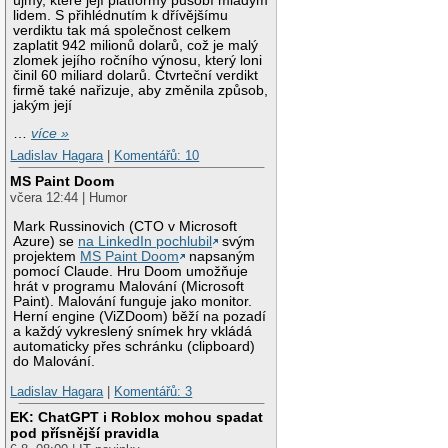
újmy, které její platformy působí mladým
lidem. S přihlédnutím k dřívějšímu
verdiktu tak má společnost celkem
zaplatit 942 milionů dolarů, což je malý
zlomek jejího ročního výnosu, který loni
činil 60 miliard dolarů. Čtvrteční verdikt
firmě také nařizuje, aby změnila způsob,
jakým její
…
více »
Ladislav Hagara
|
Komentářů: 10
MS Paint Doom
včera 12:44 | Humor
Mark Russinovich (CTO v Microsoft
Azure) se
na LinkedIn pochlubil
svým
projektem
MS Paint Doom
napsaným
pomocí Claude. Hru Doom umožňuje
hrát v programu Malování (Microsoft
Paint). Malování funguje jako monitor.
Herní engine (ViZDoom) běží na pozadí
a každý vykreslený snímek hry vkládá
automaticky přes schránku (clipboard)
do Malování.
Ladislav Hagara
|
Komentářů: 3
EK: ChatGPT i Roblox mohou spadat
pod přísnější pravidla