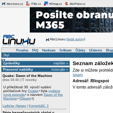
AbcLinuxu.cz
ITBiz.cz
HDmag.cz
AbcPráce.cz
AbcLinuxu
hledá autory
!
Poradna
FAQ
Hardware
Software
Články
Učebnice
Blog
Styl
×
Seznam zálože
Zprávičky
napište »
Pracovní nabídky
inzerujte »
Zde si můžete prohléd
spam
.
Quake: Dawn of the Machine
dnes 04:44 | IT novinky
Adresář: /Blogspot
V tomto adresáři zálož
U příležitosti 30. výročí vydání
počítačové hry
Quake
byla
vydána
nová epizoda
s názvem
Dawn of the
Machine
(
Steam
).
Ladislav Hagara
|
Komentářů: 3
Série bezpečnostních záplat v