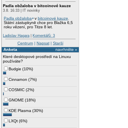
Padla obžaloba v bitcoinové kauze
3.8. 16:33 | IT novinky
Padla obžaloba
v
bitcoinové kauze
.
Státní zástupkyně chce pro Blažka 6,5
roku vězení, pro Titze 8 let.
Ladislav Hagara
|
Komentářů: 3
Centrum
|
Napsat
|
Starší
Anketa
navrhněte »
Které desktopové prostředí na Linuxu
používáte?
Budgie
(
10%
)
Cinnamon
(
7%
)
COSMIC
(
2%
)
GNOME
(
18%
)
KDE Plasma
(
30%
)
LXQt
(
6%
)