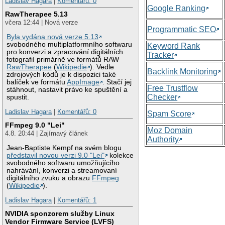
Ladislav Hagara
|
Komentářů: 0
Google Ranking
RawTherapee 5.13
včera 12:44 | Nová verze
Programmatic SEO
Byla vydána nová verze 5.13
svobodného multiplatformního softwaru
Keyword Rank
pro konverzi a zpracování digitálních
Tracker
fotografií primárně ve formátů RAW
RawTherapee
(
Wikipedie
). Vedle
Backlink Monitoring
zdrojových kódů je k dispozici také
balíček ve formátu
AppImage
. Stačí jej
Free Trustflow
stáhnout, nastavit právo ke spuštění a
Checker
spustit.
Ladislav Hagara
|
Komentářů: 0
Spam Score
FFmpeg 9.0 "Lei"
Moz Domain
4.8. 20:44 | Zajímavý článek
Authority
Jean-Baptiste Kempf na svém blogu
představil novou verzi 9.0 "Lei"
kolekce
svobodného softwaru umožňujícího
nahrávání, konverzi a streamovaní
digitálního zvuku a obrazu
FFmpeg
(
Wikipedie
).
Ladislav Hagara
|
Komentářů: 1
NVIDIA sponzorem služby Linux
Vendor Firmware Service (LVFS)