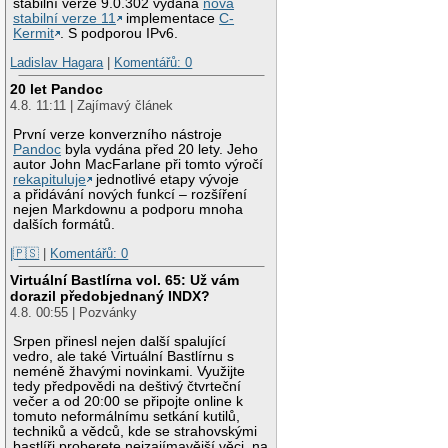
stabilní verze 9.0.302 vydána
nová
stabilní verze 11
implementace
C-
Kermit
. S podporou IPv6.
Ladislav Hagara
|
Komentářů: 0
20 let Pandoc
4.8. 11:11 | Zajímavý článek
První verze konverzního nástroje
Pandoc
byla vydána před 20 lety. Jeho
autor John MacFarlane při tomto výročí
rekapituluje
jednotlivé etapy vývoje
a přidávání nových funkcí – rozšíření
nejen Markdownu a podporu mnoha
dalších formátů.
|🇵🇸
|
Komentářů: 0
Virtuální Bastlírna vol. 65: Už vám
dorazil předobjednaný INDX?
4.8. 00:55 | Pozvánky
Srpen přinesl nejen další spalující
vedro, ale také Virtuální Bastlírnu s
neméně žhavými novinkami. Využijte
tedy předpovědi na deštivý čtvrteční
večer a od 20:00 se připojte online k
tomuto neformálnímu setkání kutilů,
techniků a vědců, kde se strahovskými
bastlíři proberete nejzajímavější věci, na