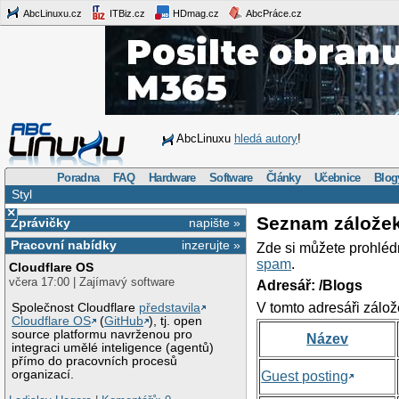
AbcLinuxu.cz
ITBiz.cz
HDmag.cz
AbcPráce.cz
AbcLinuxu
hledá autory
!
Poradna
FAQ
Hardware
Software
Články
Učebnice
Blog
Styl
×
Seznam zálože
Zprávičky
napište »
Pracovní nabídky
inzerujte »
Zde si můžete prohléd
spam
.
Cloudflare OS
včera 17:00 | Zajímavý software
Adresář: /Blogs
V tomto adresáři zálož
Společnost Cloudflare
představila
Cloudflare OS
(
GitHub
), tj. open
source platformu navrženou pro
Název
integraci umělé inteligence (agentů)
přímo do pracovních procesů
organizací.
Guest posting