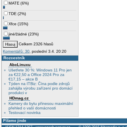
MATE
(
6%
)
TDE
(
2%
)
Xfce
(
15%
)
jiné/žádné
(
23%
)
Celkem 2326 hlasů
Komentářů: 30
, poslední 3.4. 20:20
Rozcestník
AbcLinuxu
Ušetřete 30 %: Windows 11 Pro jen
za €22,50 a Office 2024 Pro za
€17,15 – akce B
Týden na ITBiz: Čína podle zdrojů
zahájila výrobu zařízení pro domácí
produkci v
HDmag.cz
Kamery do bytu přinesou maximální
přehled o vaší domácnosti
Testovací novinka
Píšeme jinde