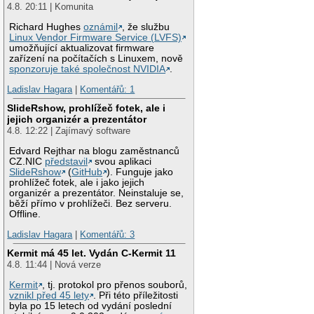
4.8. 20:11 | Komunita
Richard Hughes
oznámil
, že službu
Linux Vendor Firmware Service (LVFS)
umožňující aktualizovat firmware
zařízení na počítačích s Linuxem, nově
sponzoruje také společnost NVIDIA
.
Ladislav Hagara
|
Komentářů: 1
SlideRshow, prohlížeč fotek, ale i
jejich organizér a prezentátor
4.8. 12:22 | Zajímavý software
Edvard Rejthar na blogu zaměstnanců
CZ.NIC
představil
svou aplikaci
SlideRshow
(
GitHub
). Funguje jako
prohlížeč fotek, ale i jako jejich
organizér a prezentátor. Neinstaluje se,
běží přímo v prohlížeči. Bez serveru.
Offline.
Ladislav Hagara
|
Komentářů: 3
Kermit má 45 let. Vydán C-Kermit 11
4.8. 11:44 | Nová verze
Kermit
, tj. protokol pro přenos souborů,
vznikl před 45 lety
. Při této příležitosti
byla po 15 letech od vydání poslední