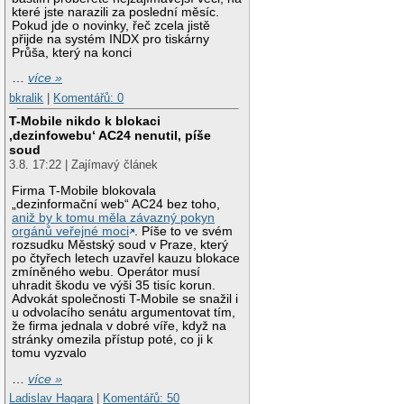
které jste narazili za poslední měsíc.
Pokud jde o novinky, řeč zcela jistě
přijde na systém INDX pro tiskárny
Průša, který na konci
…
více »
bkralik
|
Komentářů: 0
T-Mobile nikdo k blokaci
‚dezinfowebu‘ AC24 nenutil, píše
soud
3.8. 17:22 | Zajímavý článek
Firma T-Mobile blokovala
„dezinformační web“ AC24 bez toho,
aniž by k tomu měla závazný pokyn
orgánů veřejné moci
. Píše to ve svém
rozsudku Městský soud v Praze, který
po čtyřech letech uzavřel kauzu blokace
zmíněného webu. Operátor musí
uhradit škodu ve výši 35 tisíc korun.
Advokát společnosti T-Mobile se snažil i
u odvolacího senátu argumentovat tím,
že firma jednala v dobré víře, když na
stránky omezila přístup poté, co ji k
tomu vyzvalo
…
více »
Ladislav Hagara
|
Komentářů: 50