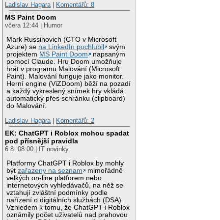
Ladislav Hagara
|
Komentářů: 8
MS Paint Doom
včera 12:44 | Humor
Mark Russinovich (CTO v Microsoft
Azure) se
na LinkedIn pochlubil
svým
projektem
MS Paint Doom
napsaným
pomocí Claude. Hru Doom umožňuje
hrát v programu Malování (Microsoft
Paint). Malování funguje jako monitor.
Herní engine (ViZDoom) běží na pozadí
a každý vykreslený snímek hry vkládá
automaticky přes schránku (clipboard)
do Malování.
Ladislav Hagara
|
Komentářů: 2
EK: ChatGPT i Roblox mohou spadat
pod přísnější pravidla
6.8. 08:00 | IT novinky
Platformy ChatGPT i Roblox by mohly
být
zařazeny na seznam
mimořádně
velkých on-line platforem nebo
internetových vyhledávačů, na něž se
vztahují zvláštní podmínky podle
nařízení o digitálních službách (DSA).
Vzhledem k tomu, že ChatGPT i Roblox
oznámily počet uživatelů nad prahovou