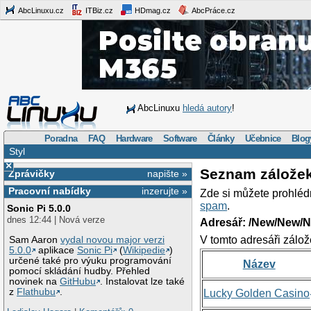
AbcLinuxu.cz
ITBiz.cz
HDmag.cz
AbcPráce.cz
AbcLinuxu
hledá autory
!
Poradna
FAQ
Hardware
Software
Články
Učebnice
Blog
Styl
×
Seznam zálože
Zprávičky
napište »
Pracovní nabídky
inzerujte »
Zde si můžete prohléd
spam
.
Sonic Pi 5.0.0
dnes 12:44 | Nová verze
Adresář: /New/New/N
V tomto adresáři zálož
Sam Aaron
vydal novou major verzi
5.0.0
aplikace
Sonic Pi
(
Wikipedie
)
určené také pro výuku programování
Název
pomocí skládání hudby. Přehled
novinek na
GitHubu
. Instalovat lze také
z
Flathubu
.
Lucky Golden Casino