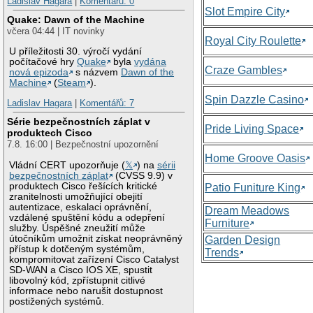
Ladislav Hagara
|
Komentářů: 0
Slot Empire City
Quake: Dawn of the Machine
včera 04:44 | IT novinky
Royal City Roulette
U příležitosti 30. výročí vydání
počítačové hry
Quake
byla
vydána
Craze Gambles
nová epizoda
s názvem
Dawn of the
Machine
(
Steam
).
Spin Dazzle Casino
Ladislav Hagara
|
Komentářů: 7
Série bezpečnostních záplat v
Pride Living Space
produktech Cisco
7.8. 16:00 | Bezpečnostní upozornění
Home Groove Oasis
Vládní CERT upozorňuje (
𝕏
) na
sérii
bezpečnostních záplat
(CVSS 9.9) v
produktech Cisco řešících kritické
Patio Funiture King
zranitelnosti umožňující obejití
autentizace, eskalaci oprávnění,
Dream Meadows
vzdálené spuštění kódu a odepření
Furniture
služby. Úspěšné zneužití může
útočníkům umožnit získat neoprávněný
Garden Design
přístup k dotčeným systémům,
Trends
kompromitovat zařízení Cisco Catalyst
SD-WAN a Cisco IOS XE, spustit
libovolný kód, zpřístupnit citlivé
informace nebo narušit dostupnost
postižených systémů.