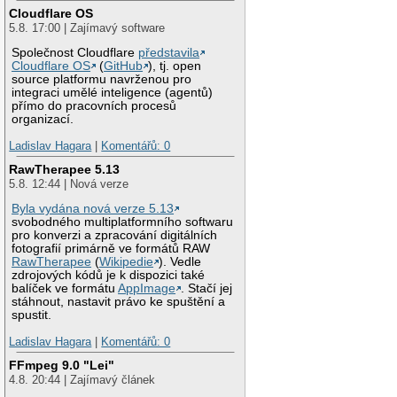
Cloudflare OS
5.8. 17:00 | Zajímavý software
Společnost Cloudflare
představila
Cloudflare OS
(
GitHub
), tj. open
source platformu navrženou pro
integraci umělé inteligence (agentů)
přímo do pracovních procesů
organizací.
Ladislav Hagara
|
Komentářů: 0
RawTherapee 5.13
5.8. 12:44 | Nová verze
Byla vydána nová verze 5.13
svobodného multiplatformního softwaru
pro konverzi a zpracování digitálních
fotografií primárně ve formátů RAW
RawTherapee
(
Wikipedie
). Vedle
zdrojových kódů je k dispozici také
balíček ve formátu
AppImage
. Stačí jej
stáhnout, nastavit právo ke spuštění a
spustit.
Ladislav Hagara
|
Komentářů: 0
FFmpeg 9.0 "Lei"
4.8. 20:44 | Zajímavý článek