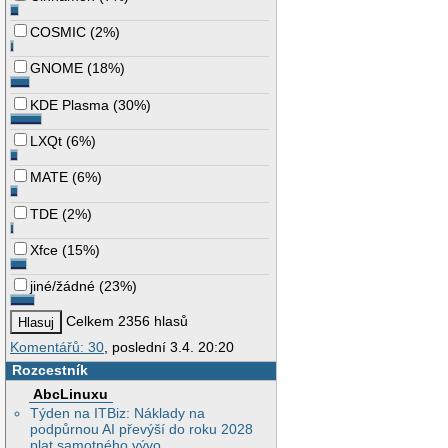
COSMIC
(
2%
)
GNOME
(
18%
)
KDE Plasma
(
30%
)
LXQt
(
6%
)
MATE
(
6%
)
TDE
(
2%
)
Xfce
(
15%
)
jiné/žádné
(
23%
)
Celkem 2356 hlasů
Komentářů: 30
, poslední 3.4. 20:20
Rozcestník
AbcLinuxu
Týden na ITBiz: Náklady na
podpůrnou AI převýší do roku 2028
plat samotného vývo