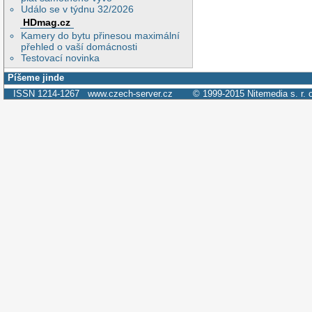
Událo se v týdnu 32/2026
HDmag.cz
Kamery do bytu přinesou maximální
přehled o vaší domácnosti
Testovací novinka
Píšeme jinde
ISSN 1214-1267
www.czech-server.cz
© 1999-2015
Nitemedia s. r. 