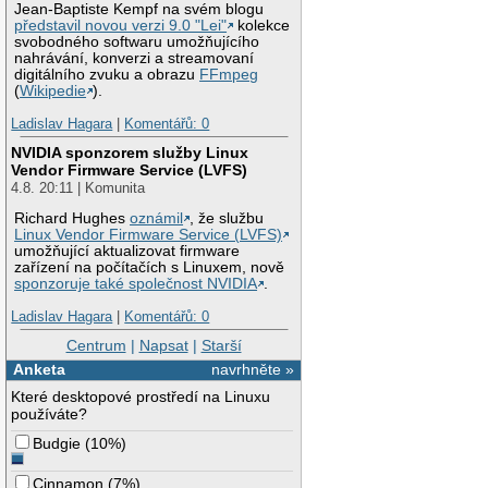
Jean-Baptiste Kempf na svém blogu
představil novou verzi 9.0 "Lei"
kolekce
svobodného softwaru umožňujícího
nahrávání, konverzi a streamovaní
digitálního zvuku a obrazu
FFmpeg
(
Wikipedie
).
Ladislav Hagara
|
Komentářů: 0
NVIDIA sponzorem služby Linux
Vendor Firmware Service (LVFS)
4.8. 20:11 | Komunita
Richard Hughes
oznámil
, že službu
Linux Vendor Firmware Service (LVFS)
umožňující aktualizovat firmware
zařízení na počítačích s Linuxem, nově
sponzoruje také společnost NVIDIA
.
Ladislav Hagara
|
Komentářů: 0
Centrum
|
Napsat
|
Starší
Anketa
navrhněte »
Které desktopové prostředí na Linuxu
používáte?
Budgie
(
10%
)
Cinnamon
(
7%
)