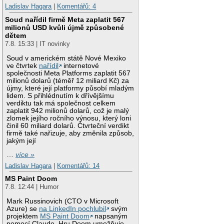
Ladislav Hagara
|
Komentářů: 4
Soud nařídil firmě Meta zaplatit 567
milionů USD kvůli újmě způsobené
dětem
7.8. 15:33 | IT novinky
Soud v americkém státě Nové Mexiko
ve čtvrtek
nařídil
internetové
společnosti Meta Platforms zaplatit 567
milionů dolarů (téměř 12 miliard Kč) za
újmy, které její platformy působí mladým
lidem. S přihlédnutím k dřívějšímu
verdiktu tak má společnost celkem
zaplatit 942 milionů dolarů, což je malý
zlomek jejího ročního výnosu, který loni
činil 60 miliard dolarů. Čtvrteční verdikt
firmě také nařizuje, aby změnila způsob,
jakým její
…
více »
Ladislav Hagara
|
Komentářů: 14
MS Paint Doom
7.8. 12:44 | Humor
Mark Russinovich (CTO v Microsoft
Azure) se
na LinkedIn pochlubil
svým
projektem
MS Paint Doom
napsaným
pomocí Claude. Hru Doom umožňuje