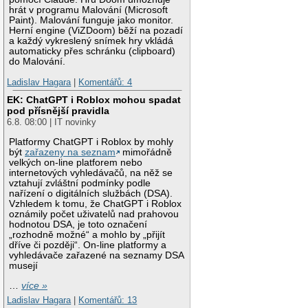
hrát v programu Malování (Microsoft
Paint). Malování funguje jako monitor.
Herní engine (ViZDoom) běží na pozadí
a každý vykreslený snímek hry vkládá
automaticky přes schránku (clipboard)
do Malování.
Ladislav Hagara
|
Komentářů: 4
EK: ChatGPT i Roblox mohou spadat
pod přísnější pravidla
6.8. 08:00 | IT novinky
Platformy ChatGPT i Roblox by mohly
být
zařazeny na seznam
mimořádně
velkých on-line platforem nebo
internetových vyhledávačů, na něž se
vztahují zvláštní podmínky podle
nařízení o digitálních službách (DSA).
Vzhledem k tomu, že ChatGPT i Roblox
oznámily počet uživatelů nad prahovou
hodnotou DSA, je toto označení
„rozhodně možné“ a mohlo by „přijít
dříve či později“. On-line platformy a
vyhledávače zařazené na seznamy DSA
musejí
…
více »
Ladislav Hagara
|
Komentářů: 13