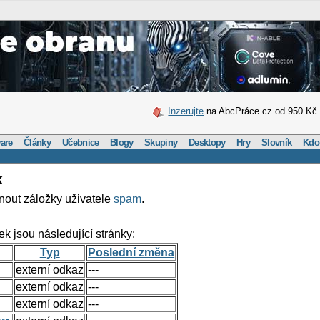
Inzerujte
na AbcPráce.cz od 950 Kč
are
Články
Učebnice
Blogy
Skupiny
Desktopy
Hry
Slovník
Kdo
k
nout záložky uživatele
spam
.
ek jsou následující stránky:
Typ
Poslední změna
externí odkaz
---
externí odkaz
---
externí odkaz
---