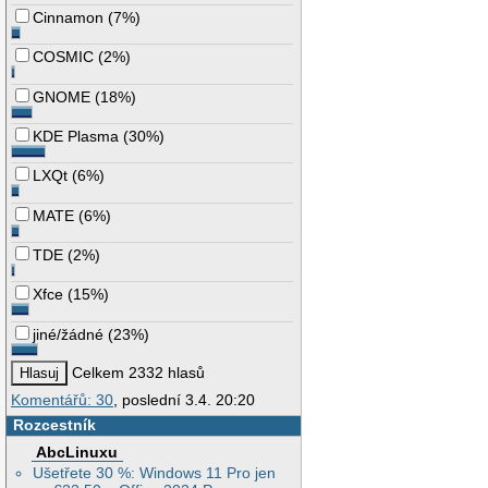
Cinnamon
(
7%
)
COSMIC
(
2%
)
GNOME
(
18%
)
KDE Plasma
(
30%
)
LXQt
(
6%
)
MATE
(
6%
)
TDE
(
2%
)
Xfce
(
15%
)
jiné/žádné
(
23%
)
Celkem 2332 hlasů
Komentářů: 30
, poslední 3.4. 20:20
Rozcestník
AbcLinuxu
Ušetřete 30 %: Windows 11 Pro jen