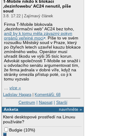
T-Mobile nikdo k blokaci
‚dezinfowebu‘ AC24 nenutil, píše
soud
3.8. 17:22 | Zajímavý článek
Firma T-Mobile blokovala
„dezinformační web“ AC24 bez toho,
aniž by k tomu měla závazný pokyn
orgánů veřejné moci
. Píše to ve svém
rozsudku Městský soud v Praze, který
po čtyřech letech uzavřel kauzu blokace
zmíněného webu. Operátor musí
uhradit škodu ve výši 35 tisíc korun.
Advokát společnosti T-Mobile se snažil i
u odvolacího senátu argumentovat tím,
že firma jednala v dobré víře, když na
stránky omezila přístup poté, co ji k
tomu vyzvalo
…
více »
Ladislav Hagara
|
Komentářů: 68
Centrum
|
Napsat
|
Starší
Anketa
navrhněte »
Které desktopové prostředí na Linuxu
používáte?
Budgie
(
10%
)