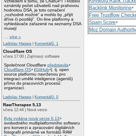
Keyword Rank Tracke
Vzhledem k tomu, že ChatGPT i Roblox
oznámily počet uživatelů nad prahovou
Backlink Monitoring
hodnotou DSA, je toto označení
„rozhodně možné“ a mohlo by „přijít
Free Trustflow Check
dříve či později“. On-line platformy a
Spam Score
vyhledávače zařazené na seznamy DSA
musejí
Moz Domain Authorit
…
více »
Ladislav Hagara
|
Komentářů: 1
Cloudflare OS
včera 17:00 | Zajímavý software
Společnost Cloudflare
představila
Cloudflare OS
(
GitHub
), tj. open
source platformu navrženou pro
integraci umělé inteligence (agentů)
přímo do pracovních procesů
organizací.
Ladislav Hagara
|
Komentářů: 0
RawTherapee 5.13
včera 12:44 | Nová verze
Byla vydána nová verze 5.13
svobodného multiplatformního softwaru
pro konverzi a zpracování digitálních
fotografií primárně ve formátů RAW