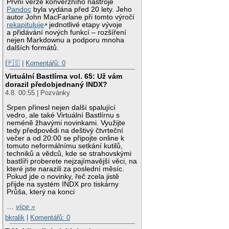
První verze konverzního nástroje
Pandoc
byla vydána před 20 lety. Jeho
autor John MacFarlane při tomto výročí
rekapituluje
jednotlivé etapy vývoje
a přidávání nových funkcí – rozšíření
nejen Markdownu a podporu mnoha
dalších formátů.
|🇵🇸
|
Komentářů: 0
Virtuální Bastlírna vol. 65: Už vám
dorazil předobjednaný INDX?
4.8. 00:55 | Pozvánky
Srpen přinesl nejen další spalující
vedro, ale také Virtuální Bastlírnu s
neméně žhavými novinkami. Využijte
tedy předpovědi na deštivý čtvrteční
večer a od 20:00 se připojte online k
tomuto neformálnímu setkání kutilů,
techniků a vědců, kde se strahovskými
bastlíři proberete nejzajímavější věci, na
které jste narazili za poslední měsíc.
Pokud jde o novinky, řeč zcela jistě
přijde na systém INDX pro tiskárny
Průša, který na konci
…
více »
bkralik
|
Komentářů: 0