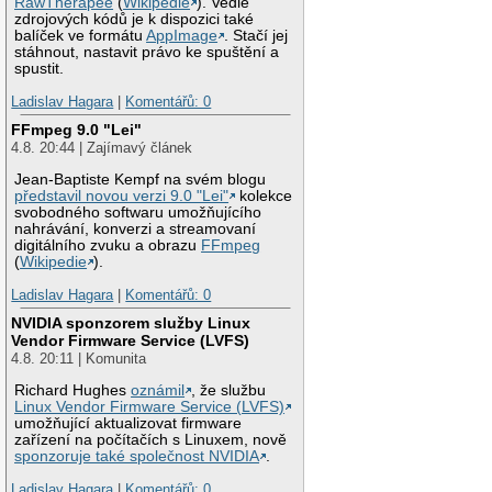
RawTherapee
(
Wikipedie
). Vedle
zdrojových kódů je k dispozici také
balíček ve formátu
AppImage
. Stačí jej
stáhnout, nastavit právo ke spuštění a
spustit.
Ladislav Hagara
|
Komentářů: 0
FFmpeg 9.0 "Lei"
4.8. 20:44 | Zajímavý článek
Jean-Baptiste Kempf na svém blogu
představil novou verzi 9.0 "Lei"
kolekce
svobodného softwaru umožňujícího
nahrávání, konverzi a streamovaní
digitálního zvuku a obrazu
FFmpeg
(
Wikipedie
).
Ladislav Hagara
|
Komentářů: 0
NVIDIA sponzorem služby Linux
Vendor Firmware Service (LVFS)
4.8. 20:11 | Komunita
Richard Hughes
oznámil
, že službu
Linux Vendor Firmware Service (LVFS)
umožňující aktualizovat firmware
zařízení na počítačích s Linuxem, nově
sponzoruje také společnost NVIDIA
.
Ladislav Hagara
|
Komentářů: 0