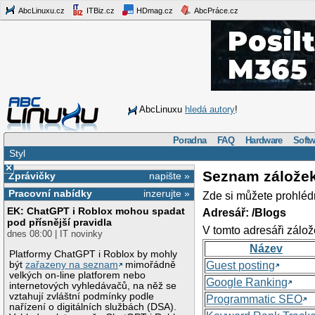
AbcLinuxu.cz
ITBiz.cz
HDmag.cz
AbcPráce.cz
AbcLinuxu
hledá autory
!
Poradna
FAQ
Hardware
Softw
Styl
×
Seznam zálože
Zprávičky
napište »
Pracovní nabídky
inzerujte »
Zde si můžete prohléd
EK: ChatGPT i Roblox mohou spadat
Adresář: /Blogs
pod přísnější pravidla
V tomto adresáři zálož
dnes 08:00 | IT novinky
Název
Platformy ChatGPT i Roblox by mohly
být
zařazeny na seznam
mimořádně
Guest posting
velkých on-line platforem nebo
Google Ranking
internetových vyhledávačů, na něž se
vztahují zvláštní podmínky podle
Programmatic SEO
nařízení o digitálních službách (DSA).