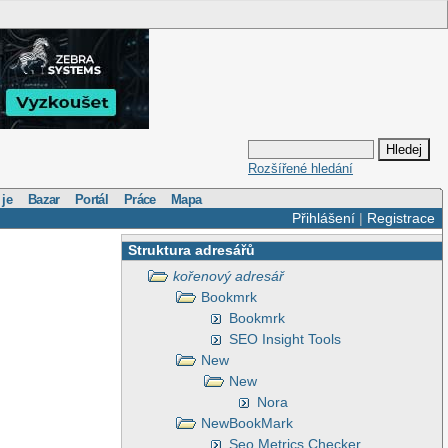
Rozšířené hledání
 je
Bazar
Portál
Práce
Mapa
Přihlášení
|
Registrace
Struktura adresářů
kořenový adresář
Bookmrk
Bookmrk
SEO Insight Tools
New
New
Nora
NewBookMark
Seo Metrics Checker