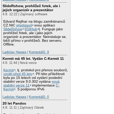
SlideRshow, prohlížeč fotek, ale i
jejich organizér a prezentátor
4.8. 12:22 | Zajímavý software
Edvard Rejthar na blogu zaměstnanců
CZ.NIC
představil
svou aplikaci
SlideRshow
(
GitHub
). Funguje jako
prohlížeč fotek, ale i jako jejich
organizér a prezentátor. Neinstaluje se,
běží přímo v prohlížeči. Bez serveru.
Offline.
Ladislav Hagara
|
Komentářů: 9
Kermit má 45 let. Vydán C-Kermit 11
4.8. 11:44 | Nová verze
Kermit
, tj. protokol pro přenos souborů,
vznikl před 45 lety
. Při této příležitosti
byla po 15 letech od vydání poslední
stabilní verze 9.0.302 vydána
nová
stabilní verze 11
implementace
C-
Kermit
. S podporou IPv6.
Ladislav Hagara
|
Komentářů: 0
20 let Pandoc
4.8. 11:11 | Zajímavý článek