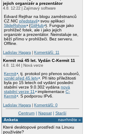
jejich organizér a prezentátor
4.8. 12:22 | Zajímavý software
Edvard Rejthar na blogu zaměstnanců
CZ.NIC
představil
svou aplikaci
SlideRshow
(
GitHub
). Funguje jako
prohlížeč fotek, ale i jako jejich
organizér a prezentátor. Neinstaluje se,
běží přímo v prohlížeči. Bez serveru.
Offline.
Ladislav Hagara
|
Komentářů: 11
Kermit má 45 let. Vydán C-Kermit 11
4.8. 11:44 | Nová verze
Kermit
, tj. protokol pro přenos souborů,
vznikl před 45 lety
. Při této příležitosti
byla po 15 letech od vydání poslední
stabilní verze 9.0.302 vydána
nová
stabilní verze 11
implementace
C-
Kermit
. S podporou IPv6.
Ladislav Hagara
|
Komentářů: 0
Centrum
|
Napsat
|
Starší
Anketa
navrhněte »
Které desktopové prostředí na Linuxu
používáte?