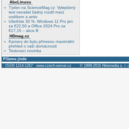
AbcLinuxu
Týden na ScienceMag.cz: Vylepšený
test nenašel žádný rozdíl mezi
vodíkem a antiv
Ušetřete 30 %: Windows 11 Pro jen
za €22,50 a Office 2024 Pro za
€17,15 – akce B
HDmag.cz
Kamery do bytu přinesou maximální
přehled o vaší domácnosti
Testovací novinka
Píšeme jinde
ISSN 1214-1267
www.czech-server.cz
© 1999-2015
Nitemedia s. r. 