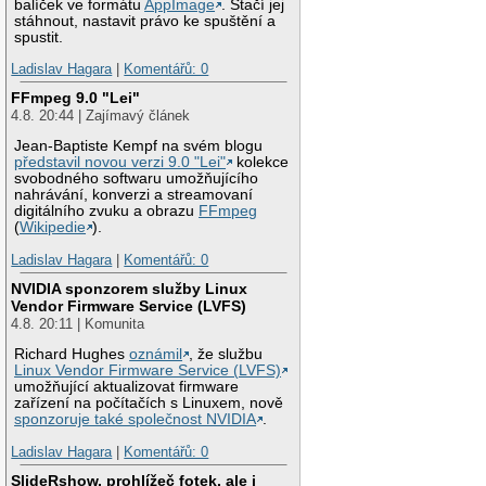
balíček ve formátu
AppImage
. Stačí jej
stáhnout, nastavit právo ke spuštění a
spustit.
Ladislav Hagara
|
Komentářů: 0
FFmpeg 9.0 "Lei"
4.8. 20:44 | Zajímavý článek
Jean-Baptiste Kempf na svém blogu
představil novou verzi 9.0 "Lei"
kolekce
svobodného softwaru umožňujícího
nahrávání, konverzi a streamovaní
digitálního zvuku a obrazu
FFmpeg
(
Wikipedie
).
Ladislav Hagara
|
Komentářů: 0
NVIDIA sponzorem služby Linux
Vendor Firmware Service (LVFS)
4.8. 20:11 | Komunita
Richard Hughes
oznámil
, že službu
Linux Vendor Firmware Service (LVFS)
umožňující aktualizovat firmware
zařízení na počítačích s Linuxem, nově
sponzoruje také společnost NVIDIA
.
Ladislav Hagara
|
Komentářů: 0
SlideRshow, prohlížeč fotek, ale i