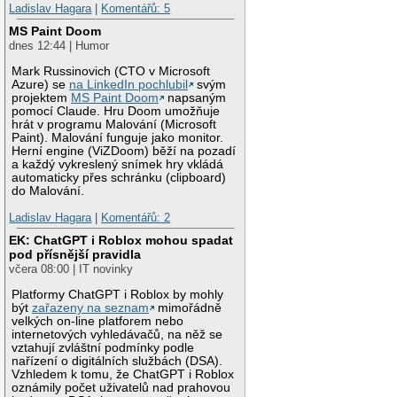
Ladislav Hagara
|
Komentářů: 5
MS Paint Doom
dnes 12:44 | Humor
Mark Russinovich (CTO v Microsoft
Azure) se
na LinkedIn pochlubil
svým
projektem
MS Paint Doom
napsaným
pomocí Claude. Hru Doom umožňuje
hrát v programu Malování (Microsoft
Paint). Malování funguje jako monitor.
Herní engine (ViZDoom) běží na pozadí
a každý vykreslený snímek hry vkládá
automaticky přes schránku (clipboard)
do Malování.
Ladislav Hagara
|
Komentářů: 2
EK: ChatGPT i Roblox mohou spadat
pod přísnější pravidla
včera 08:00 | IT novinky
Platformy ChatGPT i Roblox by mohly
být
zařazeny na seznam
mimořádně
velkých on-line platforem nebo
internetových vyhledávačů, na něž se
vztahují zvláštní podmínky podle
nařízení o digitálních službách (DSA).
Vzhledem k tomu, že ChatGPT i Roblox
oznámily počet uživatelů nad prahovou