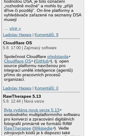
hodnotou DSA, je toto označení
„rozhodně možné“ a mohlo by „přijít
dříve či později“. On-line platformy a
vyhledávače zařazené na seznamy DSA
musejí
…
více »
Ladislav Hagara
|
Komentářů: 9
Cloudflare OS
5.8. 17:00 | Zajímavý software
Společnost Cloudflare
představila
Cloudflare OS
(
GitHub
), tj. open
source platformu navrženou pro
integraci umělé inteligence (agentů)
přímo do pracovních procesů
organizací.
Ladislav Hagara
|
Komentářů: 0
RawTherapee 5.13
5.8. 12:44 | Nová verze
Byla vydána nová verze 5.13
svobodného multiplatformního softwaru
pro konverzi a zpracování digitálních
fotografií primárně ve formátů RAW
RawTherapee
(
Wikipedie
). Vedle
zdrojových kódů je k dispozici také