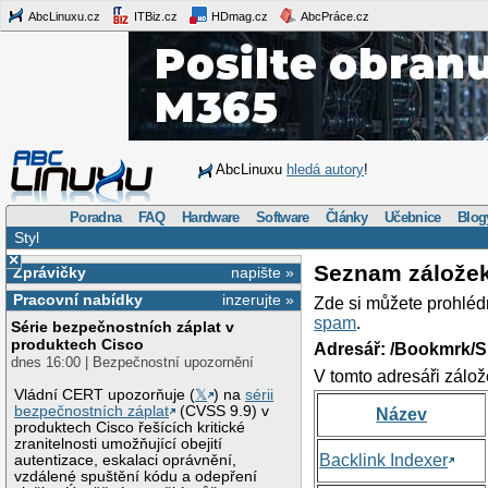
AbcLinuxu.cz
ITBiz.cz
HDmag.cz
AbcPráce.cz
AbcLinuxu
hledá autory
!
Poradna
FAQ
Hardware
Software
Články
Učebnice
Blog
Styl
×
Seznam zálože
Zprávičky
napište »
Pracovní nabídky
inzerujte »
Zde si můžete prohléd
spam
.
Série bezpečnostních záplat v
produktech Cisco
Adresář: /Bookmrk/S
dnes 16:00 | Bezpečnostní upozornění
V tomto adresáři zálož
Vládní CERT upozorňuje (
𝕏
) na
sérii
bezpečnostních záplat
(CVSS 9.9) v
Název
produktech Cisco řešících kritické
zranitelnosti umožňující obejití
Backlink Indexer
autentizace, eskalaci oprávnění,
vzdálené spuštění kódu a odepření