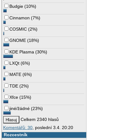
Budgie
(
10%
)
Cinnamon
(
7%
)
COSMIC
(
2%
)
GNOME
(
18%
)
KDE Plasma
(
30%
)
LXQt
(
6%
)
MATE
(
6%
)
TDE
(
2%
)
Xfce
(
15%
)
jiné/žádné
(
23%
)
Celkem 2340 hlasů
Komentářů: 30
, poslední 3.4. 20:20
Rozcestník