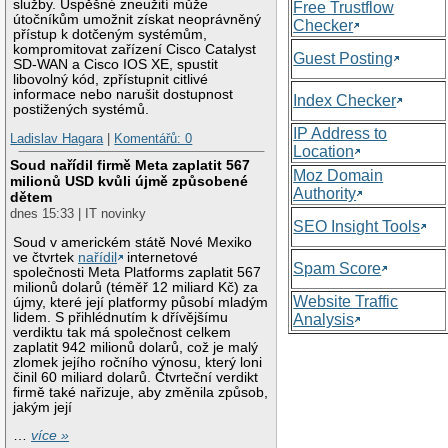
služby. Úspěšné zneužití může
Free Trustflow
útočníkům umožnit získat neoprávněný
Checker
přístup k dotčeným systémům,
kompromitovat zařízení Cisco Catalyst
Guest Posting
SD-WAN a Cisco IOS XE, spustit
libovolný kód, zpřístupnit citlivé
informace nebo narušit dostupnost
Index Checker
postižených systémů.
IP Address to
Ladislav Hagara
|
Komentářů: 0
Location
Soud nařídil firmě Meta zaplatit 567
Moz Domain
milionů USD kvůli újmě způsobené
Authority
dětem
dnes 15:33 | IT novinky
SEO Insight Tools
Soud v americkém státě Nové Mexiko
ve čtvrtek
nařídil
internetové
Spam Score
společnosti Meta Platforms zaplatit 567
milionů dolarů (téměř 12 miliard Kč) za
Website Traffic
újmy, které její platformy působí mladým
lidem. S přihlédnutím k dřívějšímu
Analysis
verdiktu tak má společnost celkem
zaplatit 942 milionů dolarů, což je malý
zlomek jejího ročního výnosu, který loni
činil 60 miliard dolarů. Čtvrteční verdikt
firmě také nařizuje, aby změnila způsob,
jakým její
…
více »