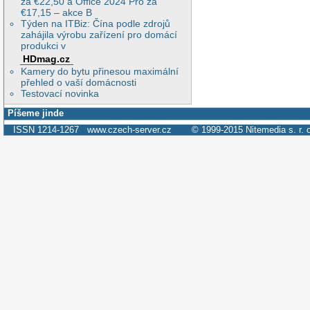
za €22,50 a Office 2024 Pro za
€17,15 – akce B
Týden na ITBiz: Čína podle zdrojů
zahájila výrobu zařízení pro domácí
produkci v
HDmag.cz
Kamery do bytu přinesou maximální
přehled o vaší domácnosti
Testovací novinka
Píšeme jinde
ISSN 1214-1267
www.czech-server.cz
© 1999-2015
Nitemedia s. r. 