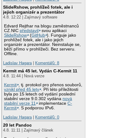
SlideRshow, prohlížeč fotek, ale i
jejich organizér a prezentátor
4.8. 12:22 | Zajímavý software
Edvard Rejthar na blogu zaměstnanců
CZ.NIC
představil
svou aplikaci
SlideRshow
(
GitHub
). Funguje jako
prohlížeč fotek, ale i jako jejich
organizér a prezentátor. Neinstaluje se,
běží přímo v prohlížeči. Bez serveru.
Offline.
Ladislav Hagara
|
Komentářů: 8
Kermit má 45 let. Vydán C-Kermit 11
4.8. 11:44 | Nová verze
Kermit
, tj. protokol pro přenos souborů,
vznikl před 45 lety
. Při této příležitosti
byla po 15 letech od vydání poslední
stabilní verze 9.0.302 vydána
nová
stabilní verze 11
implementace
C-
Kermit
. S podporou IPv6.
Ladislav Hagara
|
Komentářů: 0
20 let Pandoc
4.8. 11:11 | Zajímavý článek