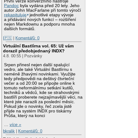
První verze konverzního nástroje
Pandoc
byla vydána před 20 lety. Jeho
autor John MacFarlane při tomto výročí
rekapituluje
jednotlivé etapy vývoje
a přidávání nových funkcí – rozšíření
nejen Markdownu a podporu mnoha
dalších formátů.
|🇵🇸
|
Komentářů: 0
Virtuální Bastlírna vol. 65: Už vám
dorazil předobjednaný INDX?
4.8. 00:55 | Pozvánky
Srpen přinesl nejen další spalující
vedro, ale také Virtuální Bastlírnu s
neméně žhavými novinkami. Využijte
tedy předpovědi na deštivý čtvrteční
večer a od 20:00 se připojte online k
tomuto neformálnímu setkání kutilů,
techniků a vědců, kde se strahovskými
bastlíři proberete nejzajímavější věci, na
které jste narazili za poslední měsíc.
Pokud jde o novinky, řeč zcela jistě
přijde na systém INDX pro tiskárny
Průša, který na konci
…
více »
bkralik
|
Komentářů: 0