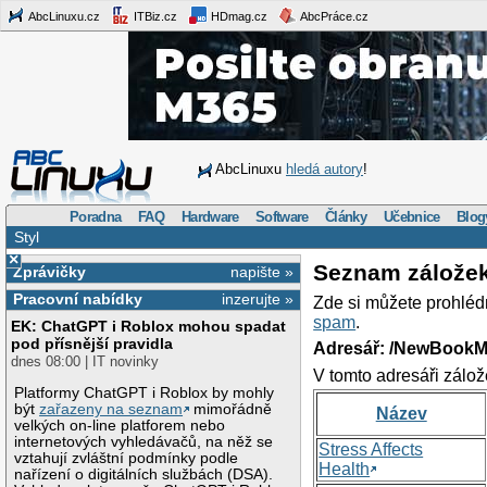
AbcLinuxu.cz
ITBiz.cz
HDmag.cz
AbcPráce.cz
AbcLinuxu
hledá autory
!
Poradna
FAQ
Hardware
Software
Články
Učebnice
Blog
Styl
×
Seznam zálože
Zprávičky
napište »
Pracovní nabídky
inzerujte »
Zde si můžete prohléd
spam
.
EK: ChatGPT i Roblox mohou spadat
pod přísnější pravidla
Adresář: /NewBookM
dnes 08:00 | IT novinky
V tomto adresáři zálož
Platformy ChatGPT i Roblox by mohly
být
zařazeny na seznam
mimořádně
Název
velkých on-line platforem nebo
internetových vyhledávačů, na něž se
Stress Affects
vztahují zvláštní podmínky podle
Health
nařízení o digitálních službách (DSA).