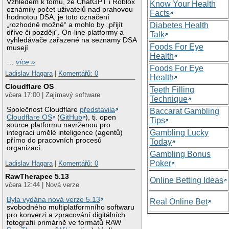
Vzhledem k tomu, že ChatGPT i Roblox
Know Your Health
oznámily počet uživatelů nad prahovou
Facts
hodnotou DSA, je toto označení
„rozhodně možné“ a mohlo by „přijít
Diabetes Health
dříve či později“. On-line platformy a
Talk
vyhledávače zařazené na seznamy DSA
Foods For Eye
musejí
Health
…
více »
Foods For Eye
Ladislav Hagara
|
Komentářů: 0
Health
Cloudflare OS
Teeth Filling
včera 17:00 | Zajímavý software
Technique
Společnost Cloudflare
představila
Baccarat Gambling
Cloudflare OS
(
GitHub
), tj. open
Tips
source platformu navrženou pro
Gambling Lucky
integraci umělé inteligence (agentů)
přímo do pracovních procesů
Today
organizací.
Gambling Bonus
Poker
Ladislav Hagara
|
Komentářů: 0
RawTherapee 5.13
Online Betting Ideas
včera 12:44 | Nová verze
Byla vydána nová verze 5.13
Real Online Bet
svobodného multiplatformního softwaru
pro konverzi a zpracování digitálních
fotografií primárně ve formátů RAW