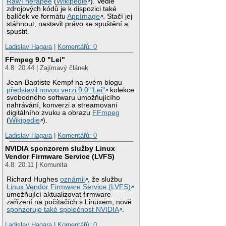
RawTherapee
(
Wikipedie
). Vedle
zdrojových kódů je k dispozici také
balíček ve formátu
AppImage
. Stačí jej
stáhnout, nastavit právo ke spuštění a
spustit.
Ladislav Hagara
|
Komentářů: 0
FFmpeg 9.0 "Lei"
4.8. 20:44 | Zajímavý článek
Jean-Baptiste Kempf na svém blogu
představil novou verzi 9.0 "Lei"
kolekce
svobodného softwaru umožňujícího
nahrávání, konverzi a streamovaní
digitálního zvuku a obrazu
FFmpeg
(
Wikipedie
).
Ladislav Hagara
|
Komentářů: 0
NVIDIA sponzorem služby Linux
Vendor Firmware Service (LVFS)
4.8. 20:11 | Komunita
Richard Hughes
oznámil
, že službu
Linux Vendor Firmware Service (LVFS)
umožňující aktualizovat firmware
zařízení na počítačích s Linuxem, nově
sponzoruje také společnost NVIDIA
.
Ladislav Hagara
|
Komentářů: 0