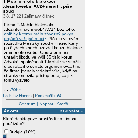
T-Mobile nikdo k blokaci
‚dezinfowebu‘ AC24 nenutil, píše
soud
3.8. 17:22 | Zajímavý článek
Firma T-Mobile blokovala
„dezinformační web“ AC24 bez toho,
aniž by k tomu měla závazný pokyn
orgánů veřejné moci
. Píše to ve svém
rozsudku Městský soud v Praze, který
po čtyřech letech uzavřel kauzu blokace
zmíněného webu. Operátor musí
uhradit škodu ve výši 35 tisíc korun.
Advokát společnosti T-Mobile se snažil i
u odvolacího senátu argumentovat tím,
že firma jednala v dobré víře, když na
stránky omezila přístup poté, co ji k
tomu vyzvalo
…
více »
Ladislav Hagara
|
Komentářů: 64
Centrum
|
Napsat
|
Starší
Anketa
navrhněte »
Které desktopové prostředí na Linuxu
používáte?
Budgie
(
10%
)