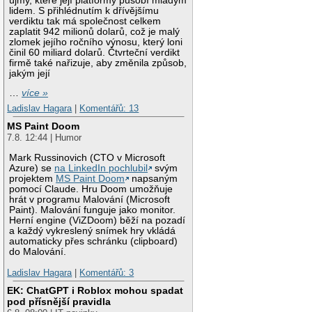
újmy, které její platformy působí mladým
lidem. S přihlédnutím k dřívějšímu
verdiktu tak má společnost celkem
zaplatit 942 milionů dolarů, což je malý
zlomek jejího ročního výnosu, který loni
činil 60 miliard dolarů. Čtvrteční verdikt
firmě také nařizuje, aby změnila způsob,
jakým její
…
více »
Ladislav Hagara
|
Komentářů: 13
MS Paint Doom
7.8. 12:44 | Humor
Mark Russinovich (CTO v Microsoft
Azure) se
na LinkedIn pochlubil
svým
projektem
MS Paint Doom
napsaným
pomocí Claude. Hru Doom umožňuje
hrát v programu Malování (Microsoft
Paint). Malování funguje jako monitor.
Herní engine (ViZDoom) běží na pozadí
a každý vykreslený snímek hry vkládá
automaticky přes schránku (clipboard)
do Malování.
Ladislav Hagara
|
Komentářů: 3
EK: ChatGPT i Roblox mohou spadat
pod přísnější pravidla