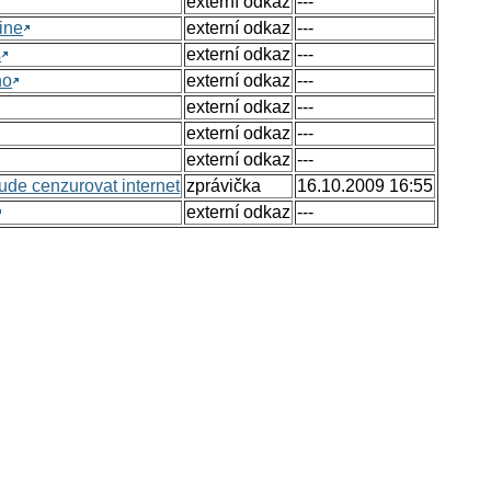
externí odkaz
---
ine
externí odkaz
---
s
externí odkaz
---
no
externí odkaz
---
externí odkaz
---
externí odkaz
---
externí odkaz
---
ude cenzurovat internet
zprávička
16.10.2009 16:55
externí odkaz
---