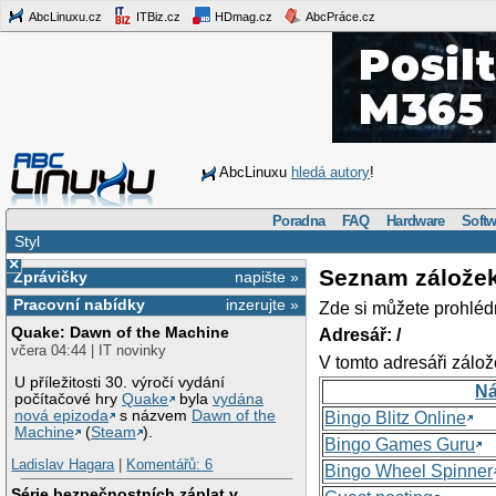
AbcLinuxu.cz
ITBiz.cz
HDmag.cz
AbcPráce.cz
AbcLinuxu
hledá autory
!
Poradna
FAQ
Hardware
Softw
Styl
×
Seznam zálože
Zprávičky
napište »
Pracovní nabídky
inzerujte »
Zde si můžete prohléd
Quake: Dawn of the Machine
Adresář: /
včera 04:44 | IT novinky
V tomto adresáři zálož
U příležitosti 30. výročí vydání
Ná
počítačové hry
Quake
byla
vydána
nová epizoda
s názvem
Dawn of the
Bingo Blitz Online
Machine
(
Steam
).
Bingo Games Guru
Ladislav Hagara
|
Komentářů: 6
Bingo Wheel Spinner
Série bezpečnostních záplat v