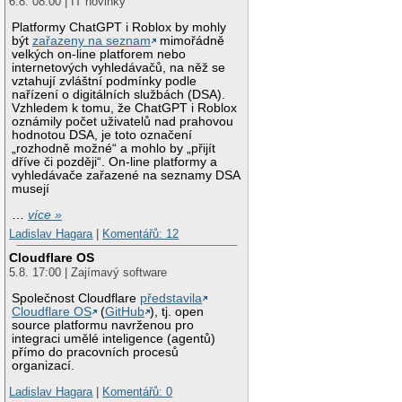
6.8. 08:00 | IT novinky
Platformy ChatGPT i Roblox by mohly
být
zařazeny na seznam
mimořádně
velkých on-line platforem nebo
internetových vyhledávačů, na něž se
vztahují zvláštní podmínky podle
nařízení o digitálních službách (DSA).
Vzhledem k tomu, že ChatGPT i Roblox
oznámily počet uživatelů nad prahovou
hodnotou DSA, je toto označení
„rozhodně možné“ a mohlo by „přijít
dříve či později“. On-line platformy a
vyhledávače zařazené na seznamy DSA
musejí
…
více »
Ladislav Hagara
|
Komentářů: 12
Cloudflare OS
5.8. 17:00 | Zajímavý software
Společnost Cloudflare
představila
Cloudflare OS
(
GitHub
), tj. open
source platformu navrženou pro
integraci umělé inteligence (agentů)
přímo do pracovních procesů
organizací.
Ladislav Hagara
|
Komentářů: 0