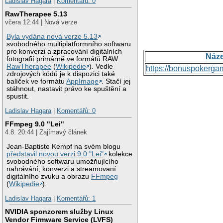
Ladislav Hagara
|
Komentářů: 0
RawTherapee 5.13
včera 12:44 | Nová verze
Byla vydána nová verze 5.13
svobodného multiplatformního softwaru
pro konverzi a zpracování digitálních
Náz
fotografií primárně ve formátů RAW
RawTherapee
(
Wikipedie
). Vedle
https://bonuspokerga
zdrojových kódů je k dispozici také
balíček ve formátu
AppImage
. Stačí jej
stáhnout, nastavit právo ke spuštění a
spustit.
Ladislav Hagara
|
Komentářů: 0
FFmpeg 9.0 "Lei"
4.8. 20:44 | Zajímavý článek
Jean-Baptiste Kempf na svém blogu
představil novou verzi 9.0 "Lei"
kolekce
svobodného softwaru umožňujícího
nahrávání, konverzi a streamovaní
digitálního zvuku a obrazu
FFmpeg
(
Wikipedie
).
Ladislav Hagara
|
Komentářů: 1
NVIDIA sponzorem služby Linux
Vendor Firmware Service (LVFS)