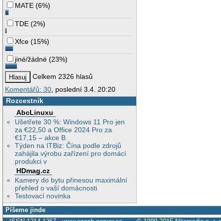
MATE
(
6%
)
TDE
(
2%
)
Xfce
(
15%
)
jiné/žádné
(
23%
)
Celkem 2326 hlasů
Komentářů: 30
, poslední 3.4. 20:20
Rozcestník
AbcLinuxu
Ušetřete 30 %: Windows 11 Pro jen
za €22,50 a Office 2024 Pro za
€17,15 – akce B
Týden na ITBiz: Čína podle zdrojů
zahájila výrobu zařízení pro domácí
produkci v
HDmag.cz
Kamery do bytu přinesou maximální
přehled o vaší domácnosti
Testovací novinka
Píšeme jinde