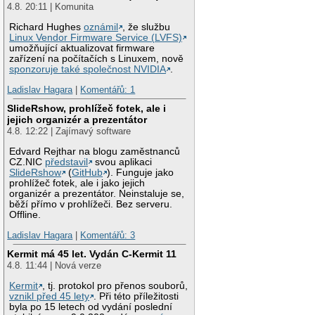
4.8. 20:11 | Komunita
Richard Hughes
oznámil
, že službu
Linux Vendor Firmware Service (LVFS)
umožňující aktualizovat firmware
zařízení na počítačích s Linuxem, nově
sponzoruje také společnost NVIDIA
.
Ladislav Hagara
|
Komentářů: 1
SlideRshow, prohlížeč fotek, ale i
jejich organizér a prezentátor
4.8. 12:22 | Zajímavý software
Edvard Rejthar na blogu zaměstnanců
CZ.NIC
představil
svou aplikaci
SlideRshow
(
GitHub
). Funguje jako
prohlížeč fotek, ale i jako jejich
organizér a prezentátor. Neinstaluje se,
běží přímo v prohlížeči. Bez serveru.
Offline.
Ladislav Hagara
|
Komentářů: 3
Kermit má 45 let. Vydán C-Kermit 11
4.8. 11:44 | Nová verze
Kermit
, tj. protokol pro přenos souborů,
vznikl před 45 lety
. Při této příležitosti
byla po 15 letech od vydání poslední