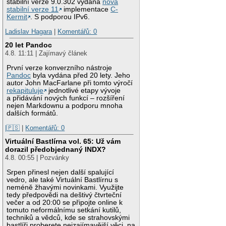
stabilní verze 9.0.302 vydána
nová
stabilní verze 11
implementace
C-
Kermit
. S podporou IPv6.
Ladislav Hagara
|
Komentářů: 0
20 let Pandoc
4.8. 11:11 | Zajímavý článek
První verze konverzního nástroje
Pandoc
byla vydána před 20 lety. Jeho
autor John MacFarlane při tomto výročí
rekapituluje
jednotlivé etapy vývoje
a přidávání nových funkcí – rozšíření
nejen Markdownu a podporu mnoha
dalších formátů.
|🇵🇸
|
Komentářů: 0
Virtuální Bastlírna vol. 65: Už vám
dorazil předobjednaný INDX?
4.8. 00:55 | Pozvánky
Srpen přinesl nejen další spalující
vedro, ale také Virtuální Bastlírnu s
neméně žhavými novinkami. Využijte
tedy předpovědi na deštivý čtvrteční
večer a od 20:00 se připojte online k
tomuto neformálnímu setkání kutilů,
techniků a vědců, kde se strahovskými
bastlíři proberete nejzajímavější věci, na