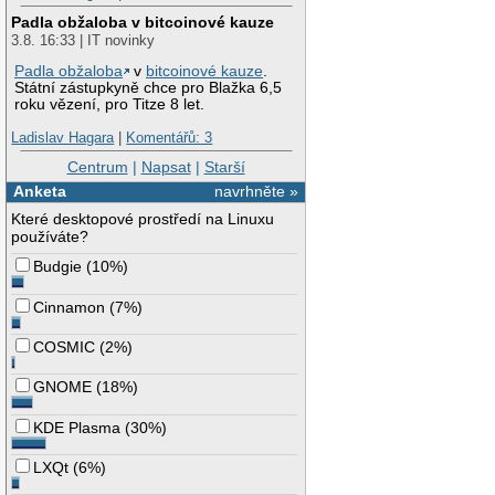
Padla obžaloba v bitcoinové kauze
3.8. 16:33 | IT novinky
Padla obžaloba
v
bitcoinové kauze
.
Státní zástupkyně chce pro Blažka 6,5
roku vězení, pro Titze 8 let.
Ladislav Hagara
|
Komentářů: 3
Centrum
|
Napsat
|
Starší
Anketa
navrhněte »
Které desktopové prostředí na Linuxu
používáte?
Budgie
(
10%
)
Cinnamon
(
7%
)
COSMIC
(
2%
)
GNOME
(
18%
)
KDE Plasma
(
30%
)
LXQt
(
6%
)