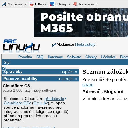
AbcLinuxu.cz
ITBiz.cz
HDmag.cz
AbcPráce.cz
AbcLinuxu
hledá autory
!
Poradna
FAQ
Hardware
Software
Články
Učebnice
Blog
Styl
×
Seznam zálože
Zprávičky
napište »
Pracovní nabídky
inzerujte »
Zde si můžete prohléd
spam
.
Cloudflare OS
včera 17:00 | Zajímavý software
Adresář: /Blogspot
V tomto adresáři zálož
Společnost Cloudflare
představila
Cloudflare OS
(
GitHub
), tj. open
source platformu navrženou pro
integraci umělé inteligence (agentů)
přímo do pracovních procesů
organizací.