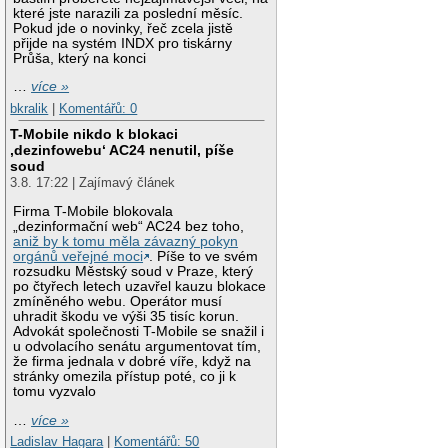
které jste narazili za poslední měsíc.
Pokud jde o novinky, řeč zcela jistě
přijde na systém INDX pro tiskárny
Průša, který na konci
…
více »
bkralik
|
Komentářů: 0
T-Mobile nikdo k blokaci
‚dezinfowebu‘ AC24 nenutil, píše
soud
3.8. 17:22 | Zajímavý článek
Firma T-Mobile blokovala
„dezinformační web“ AC24 bez toho,
aniž by k tomu měla závazný pokyn
orgánů veřejné moci
. Píše to ve svém
rozsudku Městský soud v Praze, který
po čtyřech letech uzavřel kauzu blokace
zmíněného webu. Operátor musí
uhradit škodu ve výši 35 tisíc korun.
Advokát společnosti T-Mobile se snažil i
u odvolacího senátu argumentovat tím,
že firma jednala v dobré víře, když na
stránky omezila přístup poté, co ji k
tomu vyzvalo
…
více »
Ladislav Hagara
|
Komentářů: 50