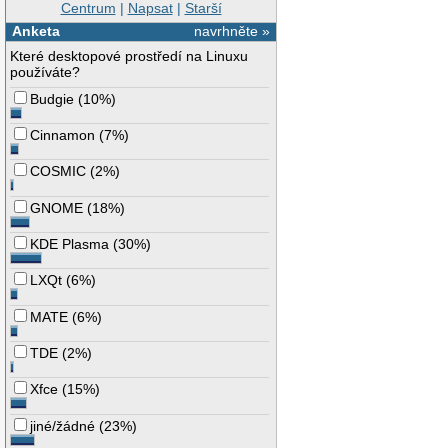
Centrum
|
Napsat
|
Starší
Anketa
navrhněte »
Které desktopové prostředí na Linuxu
používáte?
Budgie
(
10%
)
Cinnamon
(
7%
)
COSMIC
(
2%
)
GNOME
(
18%
)
KDE Plasma
(
30%
)
LXQt
(
6%
)
MATE
(
6%
)
TDE
(
2%
)
Xfce
(
15%
)
jiné/žádné
(
23%
)