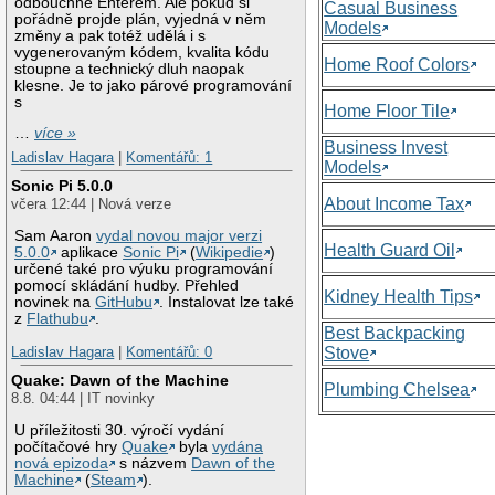
odbouchne Enterem. Ale pokud si
Casual Business
pořádně projde plán, vyjedná v něm
Models
změny a pak totéž udělá i s
vygenerovaným kódem, kvalita kódu
Home Roof Colors
stoupne a technický dluh naopak
klesne. Je to jako párové programování
s
Home Floor Tile
…
více »
Business Invest
Ladislav Hagara
|
Komentářů: 1
Models
Sonic Pi 5.0.0
About Income Tax
včera 12:44 | Nová verze
Sam Aaron
vydal novou major verzi
Health Guard Oil
5.0.0
aplikace
Sonic Pi
(
Wikipedie
)
určené také pro výuku programování
pomocí skládání hudby. Přehled
Kidney Health Tips
novinek na
GitHubu
. Instalovat lze také
z
Flathubu
.
Best Backpacking
Stove
Ladislav Hagara
|
Komentářů: 0
Quake: Dawn of the Machine
Plumbing Chelsea
8.8. 04:44 | IT novinky
U příležitosti 30. výročí vydání
počítačové hry
Quake
byla
vydána
nová epizoda
s názvem
Dawn of the
Machine
(
Steam
).