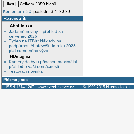
Celkem 2359 hlasů
Komentářů: 30
, poslední 3.4. 20:20
Rozcestník
AbcLinuxu
Jaderné noviny – přehled za
červenec 2026
Týden na ITBiz: Náklady na
podpůrnou AI převýší do roku 2028
plat samotného vývo
HDmag.cz
Kamery do bytu přinesou maximální
přehled o vaší domácnosti
Testovací novinka
Píšeme jinde
ISSN 1214-1267
www.czech-server.cz
© 1999-2015
Nitemedia s. r. 