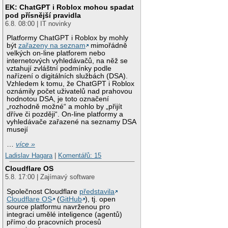
EK: ChatGPT i Roblox mohou spadat
pod přísnější pravidla
6.8. 08:00 | IT novinky
Platformy ChatGPT i Roblox by mohly
být
zařazeny na seznam
mimořádně
velkých on-line platforem nebo
internetových vyhledávačů, na něž se
vztahují zvláštní podmínky podle
nařízení o digitálních službách (DSA).
Vzhledem k tomu, že ChatGPT i Roblox
oznámily počet uživatelů nad prahovou
hodnotou DSA, je toto označení
„rozhodně možné“ a mohlo by „přijít
dříve či později“. On-line platformy a
vyhledávače zařazené na seznamy DSA
musejí
…
více »
Ladislav Hagara
|
Komentářů: 15
Cloudflare OS
5.8. 17:00 | Zajímavý software
Společnost Cloudflare
představila
Cloudflare OS
(
GitHub
), tj. open
source platformu navrženou pro
integraci umělé inteligence (agentů)
přímo do pracovních procesů