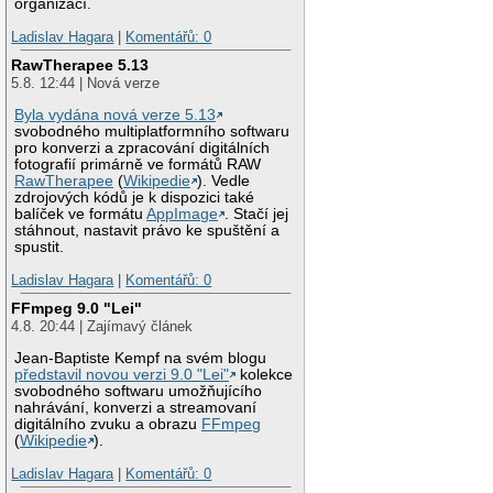
organizací.
Ladislav Hagara
|
Komentářů: 0
RawTherapee 5.13
5.8. 12:44 | Nová verze
Byla vydána nová verze 5.13
svobodného multiplatformního softwaru
pro konverzi a zpracování digitálních
fotografií primárně ve formátů RAW
RawTherapee
(
Wikipedie
). Vedle
zdrojových kódů je k dispozici také
balíček ve formátu
AppImage
. Stačí jej
stáhnout, nastavit právo ke spuštění a
spustit.
Ladislav Hagara
|
Komentářů: 0
FFmpeg 9.0 "Lei"
4.8. 20:44 | Zajímavý článek
Jean-Baptiste Kempf na svém blogu
představil novou verzi 9.0 "Lei"
kolekce
svobodného softwaru umožňujícího
nahrávání, konverzi a streamovaní
digitálního zvuku a obrazu
FFmpeg
(
Wikipedie
).
Ladislav Hagara
|
Komentářů: 0