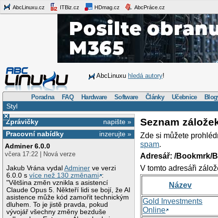
AbcLinuxu.cz
ITBiz.cz
HDmag.cz
AbcPráce.cz
AbcLinuxu
hledá autory
!
Poradna
FAQ
Hardware
Software
Články
Učebnice
Blog
Styl
×
Seznam zálože
Zprávičky
napište »
Pracovní nabídky
inzerujte »
Zde si můžete prohléd
spam
.
Adminer 6.0.0
včera 17:22 | Nová verze
Adresář: /Bookmrk/
V tomto adresáři zálož
Jakub Vrána vydal
Adminer
ve verzi
6.0.0 s
více než 130 změnami
:
"Většina změn vznikla s asistencí
Název
Claude Opus 5. Někteří lidi se bojí, že AI
asistence může kód zamořit technickým
Gold Investments
dluhem. To je jistě pravda, pokud
Online
vývojář všechny změny bezduše