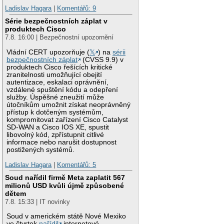
Ladislav Hagara
|
Komentářů: 9
Série bezpečnostních záplat v
produktech Cisco
7.8. 16:00 | Bezpečnostní upozornění
Vládní CERT upozorňuje (
𝕏
) na
sérii
bezpečnostních záplat
(CVSS 9.9) v
produktech Cisco řešících kritické
zranitelnosti umožňující obejití
autentizace, eskalaci oprávnění,
vzdálené spuštění kódu a odepření
služby. Úspěšné zneužití může
útočníkům umožnit získat neoprávněný
přístup k dotčeným systémům,
kompromitovat zařízení Cisco Catalyst
SD-WAN a Cisco IOS XE, spustit
libovolný kód, zpřístupnit citlivé
informace nebo narušit dostupnost
postižených systémů.
Ladislav Hagara
|
Komentářů: 5
Soud nařídil firmě Meta zaplatit 567
milionů USD kvůli újmě způsobené
dětem
7.8. 15:33 | IT novinky
Soud v americkém státě Nové Mexiko
ve čtvrtek
nařídil
internetové