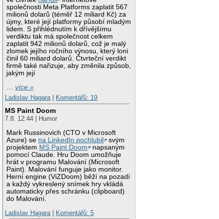
společnosti Meta Platforms zaplatit 567
milionů dolarů (téměř 12 miliard Kč) za
újmy, které její platformy působí mladým
lidem. S přihlédnutím k dřívějšímu
verdiktu tak má společnost celkem
zaplatit 942 milionů dolarů, což je malý
zlomek jejího ročního výnosu, který loni
činil 60 miliard dolarů. Čtvrteční verdikt
firmě také nařizuje, aby změnila způsob,
jakým její
…
více »
Ladislav Hagara
|
Komentářů: 19
MS Paint Doom
7.8. 12:44 | Humor
Mark Russinovich (CTO v Microsoft
Azure) se
na LinkedIn pochlubil
svým
projektem
MS Paint Doom
napsaným
pomocí Claude. Hru Doom umožňuje
hrát v programu Malování (Microsoft
Paint). Malování funguje jako monitor.
Herní engine (ViZDoom) běží na pozadí
a každý vykreslený snímek hry vkládá
automaticky přes schránku (clipboard)
do Malování.
Ladislav Hagara
|
Komentářů: 5