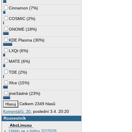
Cinnamon
(
7%
)
COSMIC
(
2%
)
GNOME
(
18%
)
KDE Plasma
(
30%
)
LXQt
(
6%
)
MATE
(
6%
)
TDE
(
2%
)
Xfce
(
15%
)
jiné/žádné
(
23%
)
Celkem 2349 hlasů
Komentářů: 30
, poslední 3.4. 20:20
Rozcestník
AbcLinuxu
Událo se v týdnu 32/2026