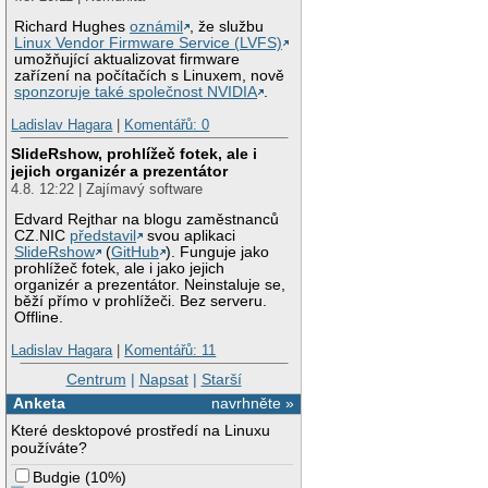
Richard Hughes
oznámil
, že službu
Linux Vendor Firmware Service (LVFS)
umožňující aktualizovat firmware
zařízení na počítačích s Linuxem, nově
sponzoruje také společnost NVIDIA
.
Ladislav Hagara
|
Komentářů: 0
SlideRshow, prohlížeč fotek, ale i
jejich organizér a prezentátor
4.8. 12:22 | Zajímavý software
Edvard Rejthar na blogu zaměstnanců
CZ.NIC
představil
svou aplikaci
SlideRshow
(
GitHub
). Funguje jako
prohlížeč fotek, ale i jako jejich
organizér a prezentátor. Neinstaluje se,
běží přímo v prohlížeči. Bez serveru.
Offline.
Ladislav Hagara
|
Komentářů: 11
Centrum
|
Napsat
|
Starší
Anketa
navrhněte »
Které desktopové prostředí na Linuxu
používáte?
Budgie
(
10%
)