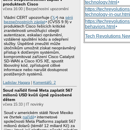
technology.html
produktech Cisco
https://techrevolutio
včera 16:00 | Bezpečnostní upozornění
technology-in-our.htm
Vládní CERT upozorňuje (
𝕏
) na
sérii
https://techrevolutio
bezpečnostních záplat
(CVSS 9.9) v
produktech Cisco řešících kritické
behaviors.html
zranitelnosti umožňující obejití
autentizace, eskalaci oprávnění,
Tech Revolutions Ne
vzdálené spuštění kódu a odepření
služby. Úspěšné zneužití může
útočníkům umožnit získat neoprávněný
přístup k dotčeným systémům,
kompromitovat zařízení Cisco Catalyst
SD-WAN a Cisco IOS XE, spustit
libovolný kód, zpřístupnit citlivé
informace nebo narušit dostupnost
postižených systémů.
Ladislav Hagara
|
Komentářů: 2
Soud nařídil firmě Meta zaplatit 567
milionů USD kvůli újmě způsobené
dětem
včera 15:33 | IT novinky
Soud v americkém státě Nové Mexiko
ve čtvrtek
nařídil
internetové
společnosti Meta Platforms zaplatit 567
milionů dolarů (téměř 12 miliard Kč) za