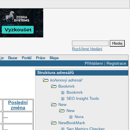
Rozšířené hledání
 je
Bazar
Portál
Práce
Mapa
Přihlášení
|
Registrace
Struktura adresářů
kořenový adresář
Bookmrk
Bookmrk
SEO Insight Tools
Poslední
New
změna
New
Nora
---
NewBookMark
Seo Metrics Checker
---