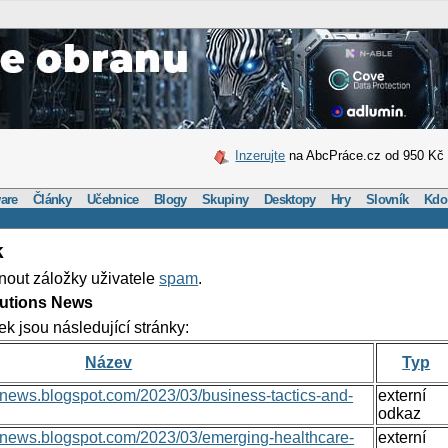
Inzerujte
na AbcPráce.cz od 950 Kč
are
Články
Učebnice
Blogy
Skupiny
Desktopy
Hry
Slovník
Kdo
k
nout záložky uživatele
spam
.
lutions News
ek jsou následující stránky:
Název
Typ
nsnews.blogspot.com/2023/03/business-tactics-and-
externí
odkaz
onsnews.blogspot.com/2023/03/emerging-healthcare-
externí