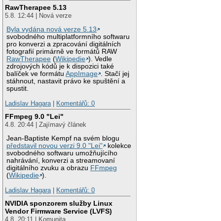
RawTherapee 5.13
5.8. 12:44 | Nová verze
Byla vydána nová verze 5.13
svobodného multiplatformního softwaru
pro konverzi a zpracování digitálních
fotografií primárně ve formátů RAW
RawTherapee
(
Wikipedie
). Vedle
zdrojových kódů je k dispozici také
balíček ve formátu
AppImage
. Stačí jej
stáhnout, nastavit právo ke spuštění a
spustit.
Ladislav Hagara
|
Komentářů: 0
FFmpeg 9.0 "Lei"
4.8. 20:44 | Zajímavý článek
Jean-Baptiste Kempf na svém blogu
představil novou verzi 9.0 "Lei"
kolekce
svobodného softwaru umožňujícího
nahrávání, konverzi a streamovaní
digitálního zvuku a obrazu
FFmpeg
(
Wikipedie
).
Ladislav Hagara
|
Komentářů: 0
NVIDIA sponzorem služby Linux
Vendor Firmware Service (LVFS)
4.8. 20:11 | Komunita