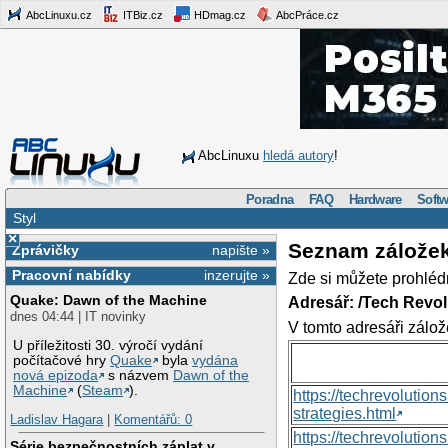
AbcLinuxu.cz
ITBiz.cz
HDmag.cz
AbcPráce.cz
AbcLinuxu
hledá autory
!
Poradna
FAQ
Hardware
Softw
Styl
×
Seznam zálože
Zprávičky
napište »
Pracovní nabídky
inzerujte »
Zde si můžete prohléd
Quake: Dawn of the Machine
Adresář: /Tech Revo
dnes 04:44 | IT novinky
V tomto adresáři zálož
U příležitosti 30. výročí vydání
počítačové hry
Quake
byla
vydána
nová epizoda
s názvem
Dawn of the
Machine
(
Steam
).
https://techrevolutio
strategies.html
Ladislav Hagara
|
Komentářů: 0
https://techrevoluti
Série bezpečnostních záplat v