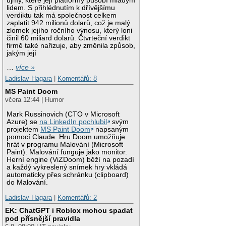
újmy, které její platformy působí mladým
lidem. S přihlédnutím k dřívějšímu
verdiktu tak má společnost celkem
zaplatit 942 milionů dolarů, což je malý
zlomek jejího ročního výnosu, který loni
činil 60 miliard dolarů. Čtvrteční verdikt
firmě také nařizuje, aby změnila způsob,
jakým její
…
více »
Ladislav Hagara
|
Komentářů: 8
MS Paint Doom
včera 12:44 | Humor
Mark Russinovich (CTO v Microsoft
Azure) se
na LinkedIn pochlubil
svým
projektem
MS Paint Doom
napsaným
pomocí Claude. Hru Doom umožňuje
hrát v programu Malování (Microsoft
Paint). Malování funguje jako monitor.
Herní engine (ViZDoom) běží na pozadí
a každý vykreslený snímek hry vkládá
automaticky přes schránku (clipboard)
do Malování.
Ladislav Hagara
|
Komentářů: 2
EK: ChatGPT i Roblox mohou spadat
pod přísnější pravidla