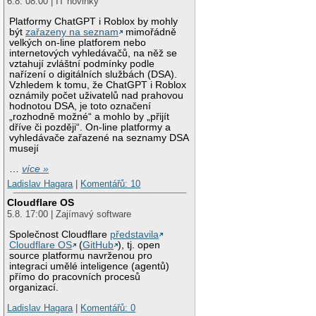
6.8. 08:00 | IT novinky
Platformy ChatGPT i Roblox by mohly
být
zařazeny na seznam
mimořádně
velkých on-line platforem nebo
internetových vyhledávačů, na něž se
vztahují zvláštní podmínky podle
nařízení o digitálních službách (DSA).
Vzhledem k tomu, že ChatGPT i Roblox
oznámily počet uživatelů nad prahovou
hodnotou DSA, je toto označení
„rozhodně možné“ a mohlo by „přijít
dříve či později“. On-line platformy a
vyhledávače zařazené na seznamy DSA
musejí
…
více »
Ladislav Hagara
|
Komentářů: 10
Cloudflare OS
5.8. 17:00 | Zajímavý software
Společnost Cloudflare
představila
Cloudflare OS
(
GitHub
), tj. open
source platformu navrženou pro
integraci umělé inteligence (agentů)
přímo do pracovních procesů
organizací.
Ladislav Hagara
|
Komentářů: 0