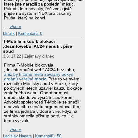
které jste narazili za poslední měsíc.
Pokud jde o novinky, řeč zcela jistě
přijde na systém INDX pro tiskárny
Průša, který na konci
…
více »
bkralik
|
Komentářů: 0
T-Mobile nikdo k blokaci
‚dezinfowebu‘ AC24 nenutil, píše
soud
3.8. 17:22 | Zajímavý článek
Firma T-Mobile blokovala
„dezinformační web“ AC24 bez toho,
aniž by k tomu měla závazný pokyn
orgánů veřejné moci
. Píše to ve svém
rozsudku Městský soud v Praze, který
po čtyřech letech uzavřel kauzu blokace
zmíněného webu. Operátor musí
uhradit škodu ve výši 35 tisíc korun.
Advokát společnosti T-Mobile se snažil i
u odvolacího senátu argumentovat tím,
že firma jednala v dobré víře, když na
stránky omezila přístup poté, co ji k
tomu vyzvalo
…
více »
Ladislav Hagara
|
Komentářů: 50