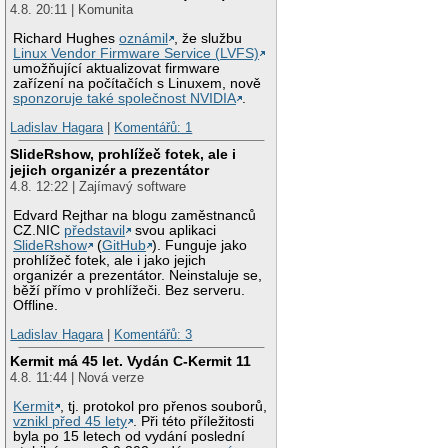
4.8. 20:11 | Komunita
Richard Hughes
oznámil
, že službu
Linux Vendor Firmware Service (LVFS)
umožňující aktualizovat firmware
zařízení na počítačích s Linuxem, nově
sponzoruje také společnost NVIDIA
.
Ladislav Hagara
|
Komentářů: 1
SlideRshow, prohlížeč fotek, ale i
jejich organizér a prezentátor
4.8. 12:22 | Zajímavý software
Edvard Rejthar na blogu zaměstnanců
CZ.NIC
představil
svou aplikaci
SlideRshow
(
GitHub
). Funguje jako
prohlížeč fotek, ale i jako jejich
organizér a prezentátor. Neinstaluje se,
běží přímo v prohlížeči. Bez serveru.
Offline.
Ladislav Hagara
|
Komentářů: 3
Kermit má 45 let. Vydán C-Kermit 11
4.8. 11:44 | Nová verze
Kermit
, tj. protokol pro přenos souborů,
vznikl před 45 lety
. Při této příležitosti
byla po 15 letech od vydání poslední