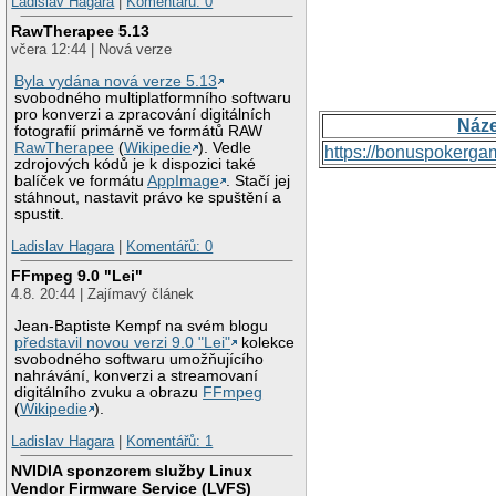
Ladislav Hagara
|
Komentářů: 0
RawTherapee 5.13
včera 12:44 | Nová verze
Byla vydána nová verze 5.13
svobodného multiplatformního softwaru
pro konverzi a zpracování digitálních
Náz
fotografií primárně ve formátů RAW
RawTherapee
(
Wikipedie
). Vedle
https://bonuspokerga
zdrojových kódů je k dispozici také
balíček ve formátu
AppImage
. Stačí jej
stáhnout, nastavit právo ke spuštění a
spustit.
Ladislav Hagara
|
Komentářů: 0
FFmpeg 9.0 "Lei"
4.8. 20:44 | Zajímavý článek
Jean-Baptiste Kempf na svém blogu
představil novou verzi 9.0 "Lei"
kolekce
svobodného softwaru umožňujícího
nahrávání, konverzi a streamovaní
digitálního zvuku a obrazu
FFmpeg
(
Wikipedie
).
Ladislav Hagara
|
Komentářů: 1
NVIDIA sponzorem služby Linux
Vendor Firmware Service (LVFS)