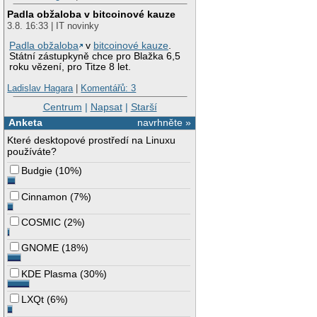
Padla obžaloba v bitcoinové kauze
3.8. 16:33 | IT novinky
Padla obžaloba
v
bitcoinové kauze
.
Státní zástupkyně chce pro Blažka 6,5
roku vězení, pro Titze 8 let.
Ladislav Hagara
|
Komentářů: 3
Centrum
|
Napsat
|
Starší
Anketa
navrhněte »
Které desktopové prostředí na Linuxu
používáte?
Budgie
(
10%
)
Cinnamon
(
7%
)
COSMIC
(
2%
)
GNOME
(
18%
)
KDE Plasma
(
30%
)
LXQt
(
6%
)