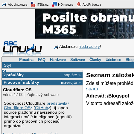
AbcLinuxu.cz
ITBiz.cz
HDmag.cz
AbcPráce.cz
AbcLinuxu
hledá autory
!
Poradna
FAQ
Hardware
Software
Články
Učebnice
Blog
Styl
×
Seznam zálože
Zprávičky
napište »
Pracovní nabídky
inzerujte »
Zde si můžete prohléd
spam
.
Cloudflare OS
včera 17:00 | Zajímavý software
Adresář: /Blogspot
V tomto adresáři zálož
Společnost Cloudflare
představila
Cloudflare OS
(
GitHub
), tj. open
source platformu navrženou pro
integraci umělé inteligence (agentů)
přímo do pracovních procesů
organizací.