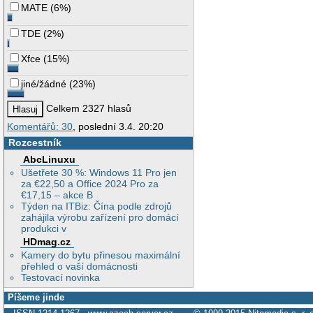
MATE
(
6%
)
TDE
(
2%
)
Xfce
(
15%
)
jiné/žádné
(
23%
)
Celkem 2327 hlasů
Komentářů: 30
, poslední 3.4. 20:20
Rozcestník
AbcLinuxu
Ušetřete 30 %: Windows 11 Pro jen
za €22,50 a Office 2024 Pro za
€17,15 – akce B
Týden na ITBiz: Čína podle zdrojů
zahájila výrobu zařízení pro domácí
produkci v
HDmag.cz
Kamery do bytu přinesou maximální
přehled o vaší domácnosti
Testovací novinka
Píšeme jinde