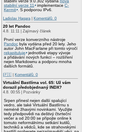
stabilní verze 9.0.302 vydána
nová
stabilní verze 11
implementace
C-
Kermit
. S podporou IPv6.
Ladislav Hagara
|
Komentářů: 0
20 let Pandoc
4.8. 11:11 | Zajímavý článek
První verze konverzního nástroje
Pandoc
byla vydána před 20 lety. Jeho
autor John MacFarlane při tomto výročí
rekapituluje
jednotlivé etapy vývoje
a přidávání nových funkcí – rozšíření
nejen Markdownu a podporu mnoha
dalších formátů.
|🇵🇸
|
Komentářů: 0
Virtuální Bastlírna vol. 65: Už vám
dorazil předobjednaný INDX?
4.8. 00:55 | Pozvánky
Srpen přinesl nejen další spalující
vedro, ale také Virtuální Bastlírnu s
neméně žhavými novinkami. Využijte
tedy předpovědi na deštivý čtvrteční
večer a od 20:00 se připojte online k
tomuto neformálnímu setkání kutilů,
techniků a vědců, kde se strahovskými
bastlíři proberete nejzajímavější věci, na