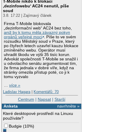
T-Mobile nikdo k blokaci
‚dezinfowebu‘ AC24 nenutil, píše
soud
3.8. 17:22 | Zajímavý článek
Firma T-Mobile blokovala
„dezinformační web“ AC24 bez toho,
aniž by k tomu měla závazný pokyn
orgánů veřejné moci
. Píše to ve svém
rozsudku Městský soud v Praze, který
po čtyřech letech uzavřel kauzu blokace
zmíněného webu. Operátor musí
uhradit škodu ve výši 35 tisíc korun.
Advokát společnosti T-Mobile se snažil i
u odvolacího senátu argumentovat tím,
že firma jednala v dobré víře, když na
stránky omezila přístup poté, co ji k
tomu vyzvalo
…
více »
Ladislav Hagara
|
Komentářů: 70
Centrum
|
Napsat
|
Starší
Anketa
navrhněte »
Které desktopové prostředí na Linuxu
používáte?
Budgie
(
10%
)