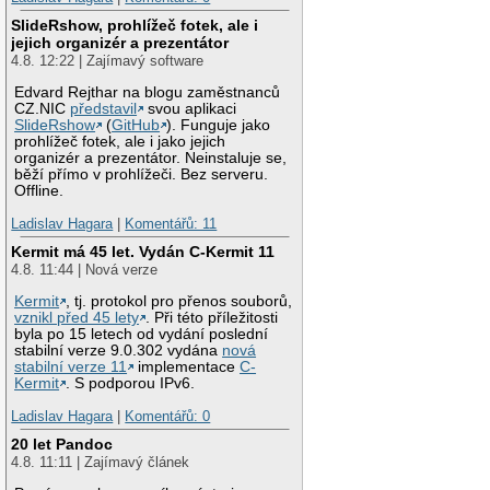
SlideRshow, prohlížeč fotek, ale i
jejich organizér a prezentátor
4.8. 12:22 | Zajímavý software
Edvard Rejthar na blogu zaměstnanců
CZ.NIC
představil
svou aplikaci
SlideRshow
(
GitHub
). Funguje jako
prohlížeč fotek, ale i jako jejich
organizér a prezentátor. Neinstaluje se,
běží přímo v prohlížeči. Bez serveru.
Offline.
Ladislav Hagara
|
Komentářů: 11
Kermit má 45 let. Vydán C-Kermit 11
4.8. 11:44 | Nová verze
Kermit
, tj. protokol pro přenos souborů,
vznikl před 45 lety
. Při této příležitosti
byla po 15 letech od vydání poslední
stabilní verze 9.0.302 vydána
nová
stabilní verze 11
implementace
C-
Kermit
. S podporou IPv6.
Ladislav Hagara
|
Komentářů: 0
20 let Pandoc
4.8. 11:11 | Zajímavý článek