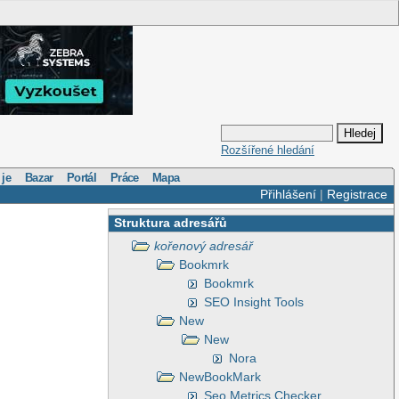
Rozšířené hledání
 je
Bazar
Portál
Práce
Mapa
Přihlášení
|
Registrace
Struktura adresářů
kořenový adresář
Bookmrk
Bookmrk
SEO Insight Tools
New
New
Nora
NewBookMark
Seo Metrics Checker