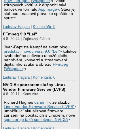
RawTherapee
(
Wikipedie
). Vedle
zdrojových kódů je k dispozici také
balíček ve formátu
AppImage
. Stačí jej
stáhnout, nastavit právo ke spuštění a
spustit.
Ladislav Hagara
|
Komentářů: 0
FFmpeg 9.0 "Lei"
4.8. 20:44 | Zajímavý článek
Jean-Baptiste Kempf na svém blogu
představil novou verzi 9.0 "Lei"
kolekce
svobodného softwaru umožňujícího
nahrávání, konverzi a streamovaní
digitálního zvuku a obrazu
FFmpeg
(
Wikipedie
).
Ladislav Hagara
|
Komentářů: 0
NVIDIA sponzorem služby Linux
Vendor Firmware Service (LVFS)
4.8. 20:11 | Komunita
Richard Hughes
oznámil
, že službu
Linux Vendor Firmware Service (LVFS)
umožňující aktualizovat firmware
zařízení na počítačích s Linuxem, nově
sponzoruje také společnost NVIDIA
.
Ladislav Hagara
|
Komentářů: 0