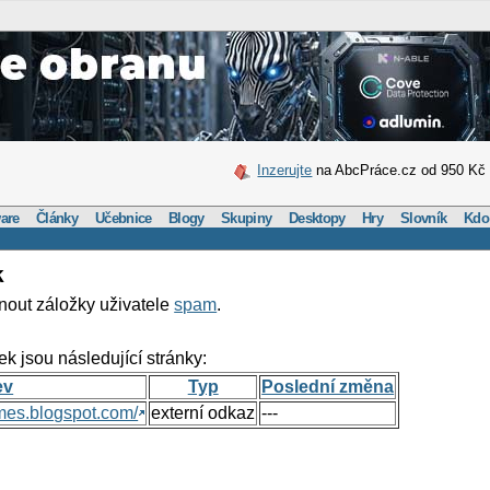
Inzerujte
na AbcPráce.cz od 950 Kč
are
Články
Učebnice
Blogy
Skupiny
Desktopy
Hry
Slovník
Kdo
k
nout záložky uživatele
spam
.
ek jsou následující stránky:
ev
Typ
Poslední změna
mes.blogspot.com/
externí odkaz
---