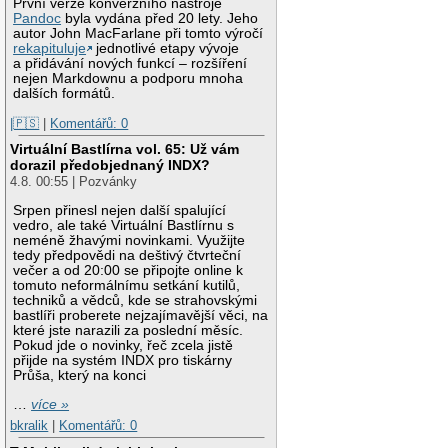
První verze konverzního nástroje
Pandoc
byla vydána před 20 lety. Jeho
autor John MacFarlane při tomto výročí
rekapituluje
jednotlivé etapy vývoje
a přidávání nových funkcí – rozšíření
nejen Markdownu a podporu mnoha
dalších formátů.
|🇵🇸
|
Komentářů: 0
Virtuální Bastlírna vol. 65: Už vám
dorazil předobjednaný INDX?
4.8. 00:55 | Pozvánky
Srpen přinesl nejen další spalující
vedro, ale také Virtuální Bastlírnu s
neméně žhavými novinkami. Využijte
tedy předpovědi na deštivý čtvrteční
večer a od 20:00 se připojte online k
tomuto neformálnímu setkání kutilů,
techniků a vědců, kde se strahovskými
bastlíři proberete nejzajímavější věci, na
které jste narazili za poslední měsíc.
Pokud jde o novinky, řeč zcela jistě
přijde na systém INDX pro tiskárny
Průša, který na konci
…
více »
bkralik
|
Komentářů: 0