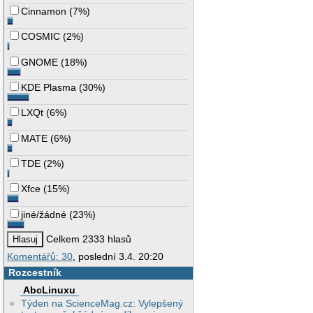
Cinnamon
(
7%
)
COSMIC
(
2%
)
GNOME
(
18%
)
KDE Plasma
(
30%
)
LXQt
(
6%
)
MATE
(
6%
)
TDE
(
2%
)
Xfce
(
15%
)
jiné/žádné
(
23%
)
Celkem 2333 hlasů
Komentářů: 30
, poslední 3.4. 20:20
Rozcestník
AbcLinuxu
Týden na ScienceMag.cz: Vylepšený