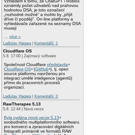
Vzhledem k tomu, že ChatGPT i Roblox
oznámily počet uživatelů nad prahovou
hodnotou DSA, je toto označení
„rozhodně možné“ a mohlo by „přijít
dříve či později“. On-line platformy a
vyhledávače zařazené na seznamy DSA
musejí
…
více »
Ladislav Hagara
|
Komentářů: 1
Cloudflare OS
5.8. 17:00 | Zajímavý software
Společnost Cloudflare
představila
Cloudflare OS
(
GitHub
), tj. open
source platformu navrženou pro
integraci umělé inteligence (agentů)
přímo do pracovních procesů
organizací.
Ladislav Hagara
|
Komentářů: 0
RawTherapee 5.13
5.8. 12:44 | Nová verze
Byla vydána nová verze 5.13
svobodného multiplatformního softwaru
pro konverzi a zpracování digitálních
fotografií primárně ve formátů RAW