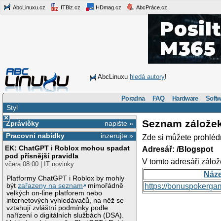
AbcLinuxu.cz
ITBiz.cz
HDmag.cz
AbcPráce.cz
AbcLinuxu
hledá autory
!
Poradna
FAQ
Hardware
Softw
Styl
×
Seznam zálože
Zprávičky
napište »
Pracovní nabídky
inzerujte »
Zde si můžete prohléd
EK: ChatGPT i Roblox mohou spadat
Adresář: /Blogspot
pod přísnější pravidla
V tomto adresáři zálož
včera 08:00 | IT novinky
Náz
Platformy ChatGPT i Roblox by mohly
být
zařazeny na seznam
mimořádně
https://bonuspokerga
velkých on-line platforem nebo
internetových vyhledávačů, na něž se
vztahují zvláštní podmínky podle
nařízení o digitálních službách (DSA).