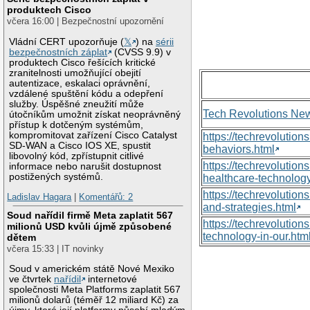
produktech Cisco
včera 16:00 | Bezpečnostní upozornění
Vládní CERT upozorňuje (
𝕏
) na
sérii
bezpečnostních záplat
(CVSS 9.9) v
produktech Cisco řešících kritické
zranitelnosti umožňující obejití
autentizace, eskalaci oprávnění,
vzdálené spuštění kódu a odepření
služby. Úspěšné zneužití může
Tech Revolutions Ne
útočníkům umožnit získat neoprávněný
přístup k dotčeným systémům,
kompromitovat zařízení Cisco Catalyst
https://techrevolutio
SD-WAN a Cisco IOS XE, spustit
behaviors.html
libovolný kód, zpřístupnit citlivé
https://techrevoluti
informace nebo narušit dostupnost
postižených systémů.
healthcare-technology
https://techrevolutio
Ladislav Hagara
|
Komentářů: 2
and-strategies.html
Soud nařídil firmě Meta zaplatit 567
https://techrevolutio
milionů USD kvůli újmě způsobené
technology-in-our.htm
dětem
včera 15:33 | IT novinky
Soud v americkém státě Nové Mexiko
ve čtvrtek
nařídil
internetové
společnosti Meta Platforms zaplatit 567
milionů dolarů (téměř 12 miliard Kč) za