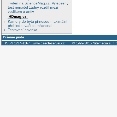
Týden na ScienceMag.cz: Vylepšený
test nenašel žádný rozdíl mezi
vodíkem a antiv
HDmag.cz
Kamery do bytu přinesou maximální
přehled o vaší domácnosti
Testovací novinka
Píšeme jinde
ISSN 1214-1267
www.czech-server.cz
© 1999-2015
Nitemedia s. r. 