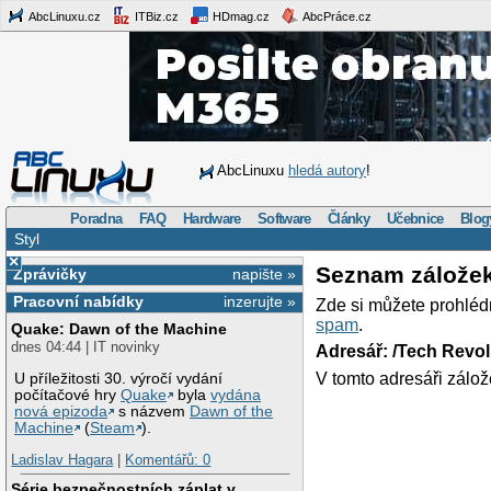
AbcLinuxu.cz
ITBiz.cz
HDmag.cz
AbcPráce.cz
AbcLinuxu
hledá autory
!
Poradna
FAQ
Hardware
Software
Články
Učebnice
Blog
Styl
×
Seznam zálože
Zprávičky
napište »
Pracovní nabídky
inzerujte »
Zde si můžete prohléd
spam
.
Quake: Dawn of the Machine
dnes 04:44 | IT novinky
Adresář: /Tech Revo
V tomto adresáři zálož
U příležitosti 30. výročí vydání
počítačové hry
Quake
byla
vydána
nová epizoda
s názvem
Dawn of the
Machine
(
Steam
).
Ladislav Hagara
|
Komentářů: 0
Série bezpečnostních záplat v