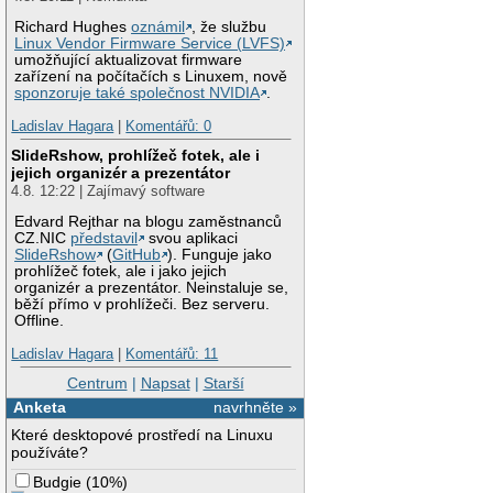
Richard Hughes
oznámil
, že službu
Linux Vendor Firmware Service (LVFS)
umožňující aktualizovat firmware
zařízení na počítačích s Linuxem, nově
sponzoruje také společnost NVIDIA
.
Ladislav Hagara
|
Komentářů: 0
SlideRshow, prohlížeč fotek, ale i
jejich organizér a prezentátor
4.8. 12:22 | Zajímavý software
Edvard Rejthar na blogu zaměstnanců
CZ.NIC
představil
svou aplikaci
SlideRshow
(
GitHub
). Funguje jako
prohlížeč fotek, ale i jako jejich
organizér a prezentátor. Neinstaluje se,
běží přímo v prohlížeči. Bez serveru.
Offline.
Ladislav Hagara
|
Komentářů: 11
Centrum
|
Napsat
|
Starší
Anketa
navrhněte »
Které desktopové prostředí na Linuxu
používáte?
Budgie
(
10%
)