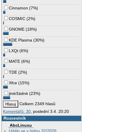
Cinnamon
(
7%
)
COSMIC
(
2%
)
GNOME
(
18%
)
KDE Plasma
(
30%
)
LXQt
(
6%
)
MATE
(
6%
)
TDE
(
2%
)
Xfce
(
15%
)
jiné/žádné
(
23%
)
Celkem 2349 hlasů
Komentářů: 30
, poslední 3.4. 20:20
Rozcestník
AbcLinuxu
Událo se v týdnu 32/2026