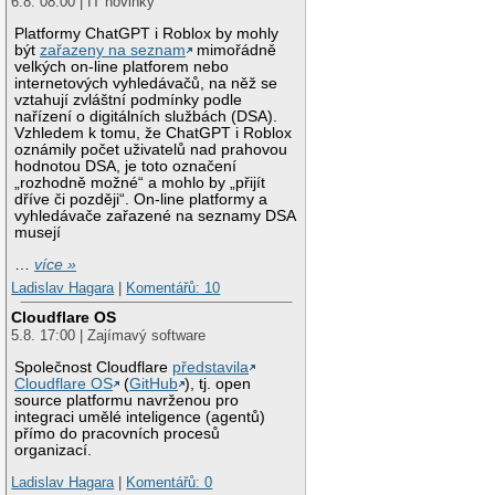
6.8. 08:00 | IT novinky
Platformy ChatGPT i Roblox by mohly
být
zařazeny na seznam
mimořádně
velkých on-line platforem nebo
internetových vyhledávačů, na něž se
vztahují zvláštní podmínky podle
nařízení o digitálních službách (DSA).
Vzhledem k tomu, že ChatGPT i Roblox
oznámily počet uživatelů nad prahovou
hodnotou DSA, je toto označení
„rozhodně možné“ a mohlo by „přijít
dříve či později“. On-line platformy a
vyhledávače zařazené na seznamy DSA
musejí
…
více »
Ladislav Hagara
|
Komentářů: 10
Cloudflare OS
5.8. 17:00 | Zajímavý software
Společnost Cloudflare
představila
Cloudflare OS
(
GitHub
), tj. open
source platformu navrženou pro
integraci umělé inteligence (agentů)
přímo do pracovních procesů
organizací.
Ladislav Hagara
|
Komentářů: 0