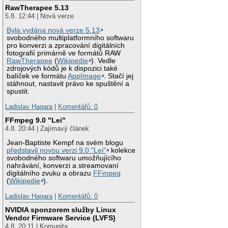
RawTherapee 5.13
5.8. 12:44 | Nová verze
Byla vydána nová verze 5.13
svobodného multiplatformního softwaru
pro konverzi a zpracování digitálních
fotografií primárně ve formátů RAW
RawTherapee
(
Wikipedie
). Vedle
zdrojových kódů je k dispozici také
balíček ve formátu
AppImage
. Stačí jej
stáhnout, nastavit právo ke spuštění a
spustit.
Ladislav Hagara
|
Komentářů: 0
FFmpeg 9.0 "Lei"
4.8. 20:44 | Zajímavý článek
Jean-Baptiste Kempf na svém blogu
představil novou verzi 9.0 "Lei"
kolekce
svobodného softwaru umožňujícího
nahrávání, konverzi a streamovaní
digitálního zvuku a obrazu
FFmpeg
(
Wikipedie
).
Ladislav Hagara
|
Komentářů: 0
NVIDIA sponzorem služby Linux
Vendor Firmware Service (LVFS)
4.8. 20:11 | Komunita