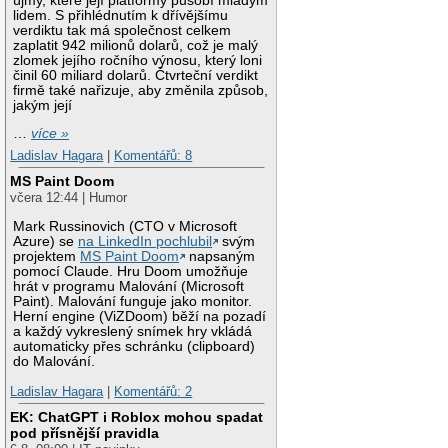
újmy, které její platformy působí mladým
lidem. S přihlédnutím k dřívějšímu
verdiktu tak má společnost celkem
zaplatit 942 milionů dolarů, což je malý
zlomek jejího ročního výnosu, který loni
činil 60 miliard dolarů. Čtvrteční verdikt
firmě také nařizuje, aby změnila způsob,
jakým její
…
více »
Ladislav Hagara
|
Komentářů: 8
MS Paint Doom
včera 12:44 | Humor
Mark Russinovich (CTO v Microsoft
Azure) se
na LinkedIn pochlubil
svým
projektem
MS Paint Doom
napsaným
pomocí Claude. Hru Doom umožňuje
hrát v programu Malování (Microsoft
Paint). Malování funguje jako monitor.
Herní engine (ViZDoom) běží na pozadí
a každý vykreslený snímek hry vkládá
automaticky přes schránku (clipboard)
do Malování.
Ladislav Hagara
|
Komentářů: 2
EK: ChatGPT i Roblox mohou spadat
pod přísnější pravidla