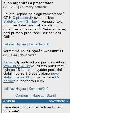
jejich organizér a prezentátor
4.8. 12:22 | Zajímavý software
Edvard Rejthar na blogu zaměstnanců
CZ.NIC
představil
svou aplikaci
SlideRshow
(
GitHub
). Funguje jako
prohlížeč fotek, ale i jako jejich
organizér a prezentátor. Neinstaluje se,
běží přímo v prohlížeči. Bez serveru.
Offline.
Ladislav Hagara
|
Komentářů: 11
Kermit má 45 let. Vydán C-Kermit 11
4.8. 11:44 | Nová verze
Kermit
, tj. protokol pro přenos souborů,
vznikl před 45 lety
. Při této příležitosti
byla po 15 letech od vydání poslední
stabilní verze 9.0.302 vydána
nová
stabilní verze 11
implementace
C-
Kermit
. S podporou IPv6.
Ladislav Hagara
|
Komentářů: 0
Centrum
|
Napsat
|
Starší
Anketa
navrhněte »
Které desktopové prostředí na Linuxu
používáte?