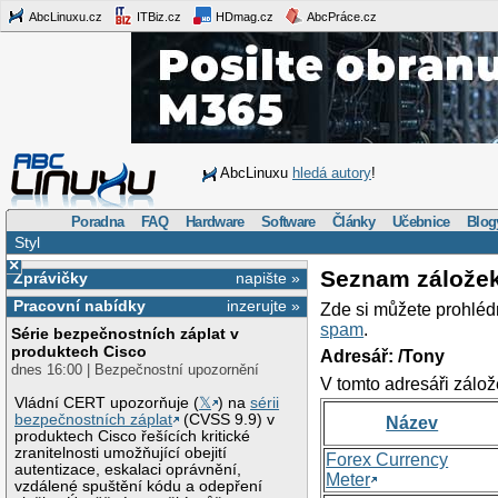
AbcLinuxu.cz
ITBiz.cz
HDmag.cz
AbcPráce.cz
AbcLinuxu
hledá autory
!
Poradna
FAQ
Hardware
Software
Články
Učebnice
Blog
Styl
×
Seznam zálože
Zprávičky
napište »
Pracovní nabídky
inzerujte »
Zde si můžete prohléd
spam
.
Série bezpečnostních záplat v
produktech Cisco
Adresář: /Tony
dnes 16:00 | Bezpečnostní upozornění
V tomto adresáři zálož
Vládní CERT upozorňuje (
𝕏
) na
sérii
bezpečnostních záplat
(CVSS 9.9) v
Název
produktech Cisco řešících kritické
zranitelnosti umožňující obejití
Forex Currency
autentizace, eskalaci oprávnění,
Meter
vzdálené spuštění kódu a odepření