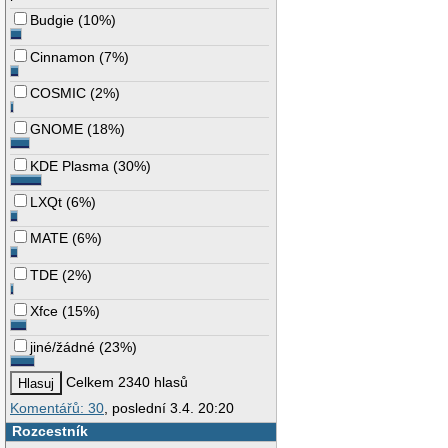
Budgie
(
10%
)
Cinnamon
(
7%
)
COSMIC
(
2%
)
GNOME
(
18%
)
KDE Plasma
(
30%
)
LXQt
(
6%
)
MATE
(
6%
)
TDE
(
2%
)
Xfce
(
15%
)
jiné/žádné
(
23%
)
Celkem 2340 hlasů
Komentářů: 30
, poslední 3.4. 20:20
Rozcestník