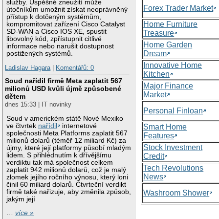
služby. Úspěšné zneužití může
Forex Trader Market
útočníkům umožnit získat neoprávněný
přístup k dotčeným systémům,
Home Furniture
kompromitovat zařízení Cisco Catalyst
SD-WAN a Cisco IOS XE, spustit
Treasure
libovolný kód, zpřístupnit citlivé
Home Garden
informace nebo narušit dostupnost
Dream
postižených systémů.
Innovative Home
Ladislav Hagara
|
Komentářů: 0
Kitchen
Soud nařídil firmě Meta zaplatit 567
Major Finance
milionů USD kvůli újmě způsobené
Market
dětem
dnes 15:33 | IT novinky
Personal Finloan
Soud v americkém státě Nové Mexiko
ve čtvrtek
nařídil
internetové
Smart Home
společnosti Meta Platforms zaplatit 567
Features
milionů dolarů (téměř 12 miliard Kč) za
Stock Investment
újmy, které její platformy působí mladým
lidem. S přihlédnutím k dřívějšímu
Credit
verdiktu tak má společnost celkem
Tech Revolutions
zaplatit 942 milionů dolarů, což je malý
News
zlomek jejího ročního výnosu, který loni
činil 60 miliard dolarů. Čtvrteční verdikt
firmě také nařizuje, aby změnila způsob,
Washroom Shower
jakým její
…
více »