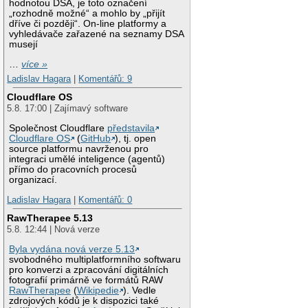
hodnotou DSA, je toto označení
„rozhodně možné“ a mohlo by „přijít
dříve či později“. On-line platformy a
vyhledávače zařazené na seznamy DSA
musejí
…
více »
Ladislav Hagara
|
Komentářů: 9
Cloudflare OS
5.8. 17:00 | Zajímavý software
Společnost Cloudflare
představila
Cloudflare OS
(
GitHub
), tj. open
source platformu navrženou pro
integraci umělé inteligence (agentů)
přímo do pracovních procesů
organizací.
Ladislav Hagara
|
Komentářů: 0
RawTherapee 5.13
5.8. 12:44 | Nová verze
Byla vydána nová verze 5.13
svobodného multiplatformního softwaru
pro konverzi a zpracování digitálních
fotografií primárně ve formátů RAW
RawTherapee
(
Wikipedie
). Vedle
zdrojových kódů je k dispozici také