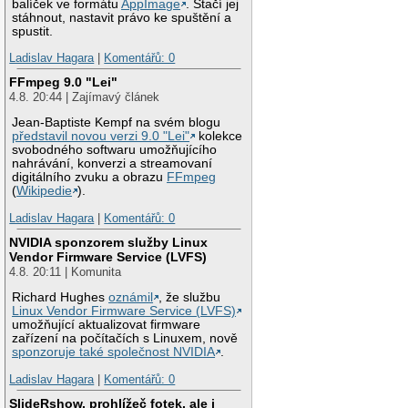
balíček ve formátu
AppImage
. Stačí jej
stáhnout, nastavit právo ke spuštění a
spustit.
Ladislav Hagara
|
Komentářů: 0
FFmpeg 9.0 "Lei"
4.8. 20:44 | Zajímavý článek
Jean-Baptiste Kempf na svém blogu
představil novou verzi 9.0 "Lei"
kolekce
svobodného softwaru umožňujícího
nahrávání, konverzi a streamovaní
digitálního zvuku a obrazu
FFmpeg
(
Wikipedie
).
Ladislav Hagara
|
Komentářů: 0
NVIDIA sponzorem služby Linux
Vendor Firmware Service (LVFS)
4.8. 20:11 | Komunita
Richard Hughes
oznámil
, že službu
Linux Vendor Firmware Service (LVFS)
umožňující aktualizovat firmware
zařízení na počítačích s Linuxem, nově
sponzoruje také společnost NVIDIA
.
Ladislav Hagara
|
Komentářů: 0
SlideRshow, prohlížeč fotek, ale i