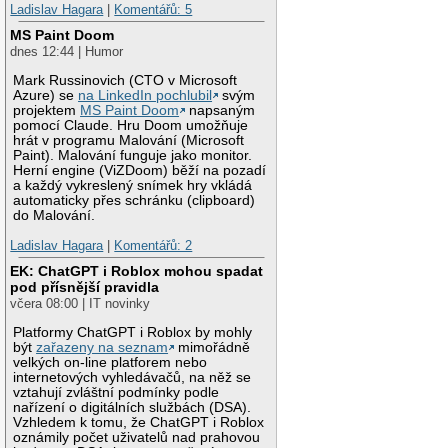
Ladislav Hagara
|
Komentářů: 5
MS Paint Doom
dnes 12:44 | Humor
Mark Russinovich (CTO v Microsoft
Azure) se
na LinkedIn pochlubil
svým
projektem
MS Paint Doom
napsaným
pomocí Claude. Hru Doom umožňuje
hrát v programu Malování (Microsoft
Paint). Malování funguje jako monitor.
Herní engine (ViZDoom) běží na pozadí
a každý vykreslený snímek hry vkládá
automaticky přes schránku (clipboard)
do Malování.
Ladislav Hagara
|
Komentářů: 2
EK: ChatGPT i Roblox mohou spadat
pod přísnější pravidla
včera 08:00 | IT novinky
Platformy ChatGPT i Roblox by mohly
být
zařazeny na seznam
mimořádně
velkých on-line platforem nebo
internetových vyhledávačů, na něž se
vztahují zvláštní podmínky podle
nařízení o digitálních službách (DSA).
Vzhledem k tomu, že ChatGPT i Roblox
oznámily počet uživatelů nad prahovou