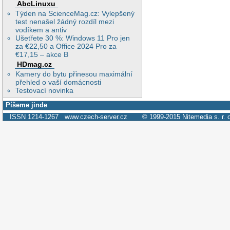
AbcLinuxu
Týden na ScienceMag.cz: Vylepšený
test nenašel žádný rozdíl mezi
vodíkem a antiv
Ušetřete 30 %: Windows 11 Pro jen
za €22,50 a Office 2024 Pro za
€17,15 – akce B
HDmag.cz
Kamery do bytu přinesou maximální
přehled o vaší domácnosti
Testovací novinka
Píšeme jinde
ISSN 1214-1267
www.czech-server.cz
© 1999-2015
Nitemedia s. r. 