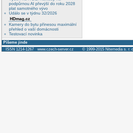
podpůrnou AI převýší do roku 2028
plat samotného vývo
Událo se v týdnu 32/2026
HDmag.cz
Kamery do bytu přinesou maximální
přehled o vaší domácnosti
Testovací novinka
Píšeme jinde
ISSN 1214-1267
www.czech-server.cz
© 1999-2015
Nitemedia s. r. 