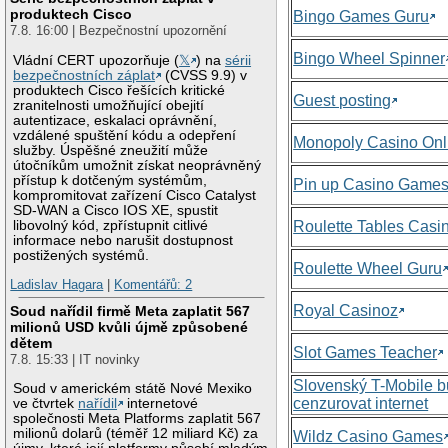
produktech Cisco
Bingo Games Guru
7.8. 16:00 | Bezpečnostní upozornění
Bingo Wheel Spinner
Vládní CERT upozorňuje (
𝕏
) na
sérii
bezpečnostních záplat
(CVSS 9.9) v
produktech Cisco řešících kritické
Guest posting
zranitelnosti umožňující obejití
autentizace, eskalaci oprávnění,
vzdálené spuštění kódu a odepření
Monopoly Casino Onl
služby. Úspěšné zneužití může
útočníkům umožnit získat neoprávněný
přístup k dotčeným systémům,
Pin up Casino Game
kompromitovat zařízení Cisco Catalyst
SD-WAN a Cisco IOS XE, spustit
libovolný kód, zpřístupnit citlivé
Roulette Tables Casi
informace nebo narušit dostupnost
postižených systémů.
Roulette Wheel Guru
Ladislav Hagara
|
Komentářů: 2
Royal Casinoz
Soud nařídil firmě Meta zaplatit 567
milionů USD kvůli újmě způsobené
dětem
Slot Games Teacher
7.8. 15:33 | IT novinky
Slovenský T-Mobile 
Soud v americkém státě Nové Mexiko
cenzurovat internet
ve čtvrtek
nařídil
internetové
společnosti Meta Platforms zaplatit 567
milionů dolarů (téměř 12 miliard Kč) za
Wildz Casino Games