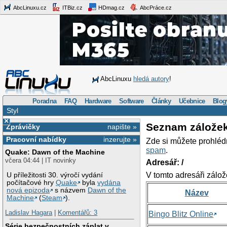
AbcLinuxu.cz
ITBiz.cz
HDmag.cz
AbcPráce.cz
AbcLinuxu
hledá autory
!
Poradna
FAQ
Hardware
Software
Články
Učebnice
Blog
Styl
×
Seznam zálože
Zprávičky
napište »
Pracovní nabídky
inzerujte »
Zde si můžete prohléd
spam
.
Quake: Dawn of the Machine
včera 04:44 | IT novinky
Adresář: /
V tomto adresáři zálož
U příležitosti 30. výročí vydání
počítačové hry
Quake
byla
vydána
nová epizoda
s názvem
Dawn of the
Název
Machine
(
Steam
).
Ladislav Hagara
|
Komentářů: 3
Bingo Blitz Online
Série bezpečnostních záplat v