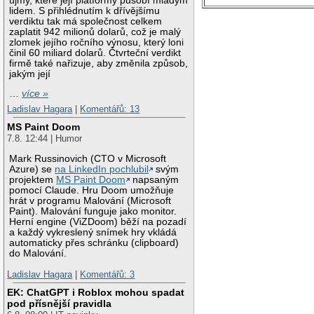
újmy, které její platformy působí mladým
lidem. S přihlédnutím k dřívějšímu
verdiktu tak má společnost celkem
zaplatit 942 milionů dolarů, což je malý
zlomek jejího ročního výnosu, který loni
činil 60 miliard dolarů. Čtvrteční verdikt
firmě také nařizuje, aby změnila způsob,
jakým její
…
více »
Ladislav Hagara
|
Komentářů: 13
MS Paint Doom
7.8. 12:44 | Humor
Mark Russinovich (CTO v Microsoft
Azure) se
na LinkedIn pochlubil
svým
projektem
MS Paint Doom
napsaným
pomocí Claude. Hru Doom umožňuje
hrát v programu Malování (Microsoft
Paint). Malování funguje jako monitor.
Herní engine (ViZDoom) běží na pozadí
a každý vykreslený snímek hry vkládá
automaticky přes schránku (clipboard)
do Malování.
Ladislav Hagara
|
Komentářů: 3
EK: ChatGPT i Roblox mohou spadat
pod přísnější pravidla