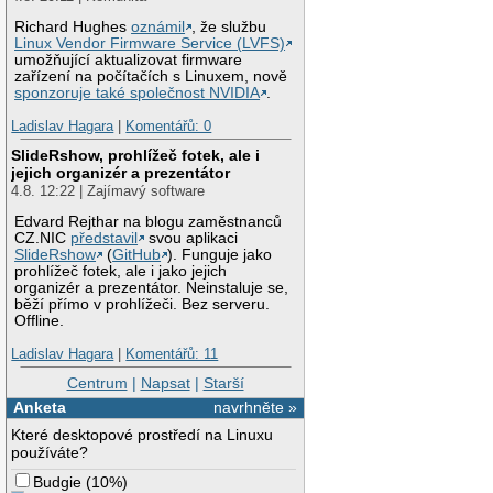
Richard Hughes
oznámil
, že službu
Linux Vendor Firmware Service (LVFS)
umožňující aktualizovat firmware
zařízení na počítačích s Linuxem, nově
sponzoruje také společnost NVIDIA
.
Ladislav Hagara
|
Komentářů: 0
SlideRshow, prohlížeč fotek, ale i
jejich organizér a prezentátor
4.8. 12:22 | Zajímavý software
Edvard Rejthar na blogu zaměstnanců
CZ.NIC
představil
svou aplikaci
SlideRshow
(
GitHub
). Funguje jako
prohlížeč fotek, ale i jako jejich
organizér a prezentátor. Neinstaluje se,
běží přímo v prohlížeči. Bez serveru.
Offline.
Ladislav Hagara
|
Komentářů: 11
Centrum
|
Napsat
|
Starší
Anketa
navrhněte »
Které desktopové prostředí na Linuxu
používáte?
Budgie
(
10%
)