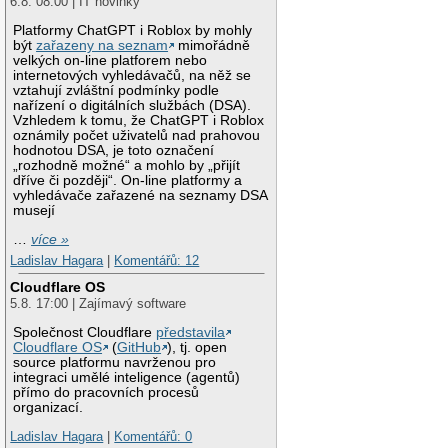
6.8. 08:00 | IT novinky
Platformy ChatGPT i Roblox by mohly
být
zařazeny na seznam
mimořádně
velkých on-line platforem nebo
internetových vyhledávačů, na něž se
vztahují zvláštní podmínky podle
nařízení o digitálních službách (DSA).
Vzhledem k tomu, že ChatGPT i Roblox
oznámily počet uživatelů nad prahovou
hodnotou DSA, je toto označení
„rozhodně možné“ a mohlo by „přijít
dříve či později“. On-line platformy a
vyhledávače zařazené na seznamy DSA
musejí
…
více »
Ladislav Hagara
|
Komentářů: 12
Cloudflare OS
5.8. 17:00 | Zajímavý software
Společnost Cloudflare
představila
Cloudflare OS
(
GitHub
), tj. open
source platformu navrženou pro
integraci umělé inteligence (agentů)
přímo do pracovních procesů
organizací.
Ladislav Hagara
|
Komentářů: 0