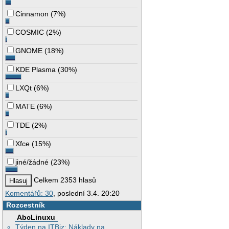
Cinnamon
(
7%
)
COSMIC
(
2%
)
GNOME
(
18%
)
KDE Plasma
(
30%
)
LXQt
(
6%
)
MATE
(
6%
)
TDE
(
2%
)
Xfce
(
15%
)
jiné/žádné
(
23%
)
Celkem 2353 hlasů
Komentářů: 30
, poslední 3.4. 20:20
Rozcestník
AbcLinuxu
Týden na ITBiz: Náklady na