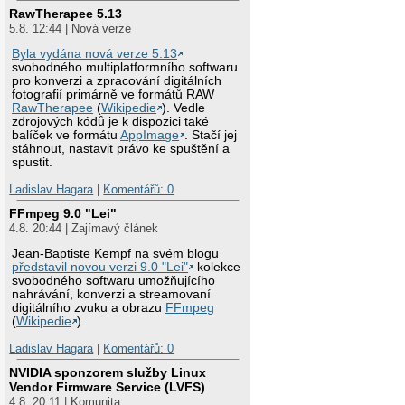
RawTherapee 5.13
5.8. 12:44 | Nová verze
Byla vydána nová verze 5.13
svobodného multiplatformního softwaru
pro konverzi a zpracování digitálních
fotografií primárně ve formátů RAW
RawTherapee
(
Wikipedie
). Vedle
zdrojových kódů je k dispozici také
balíček ve formátu
AppImage
. Stačí jej
stáhnout, nastavit právo ke spuštění a
spustit.
Ladislav Hagara
|
Komentářů: 0
FFmpeg 9.0 "Lei"
4.8. 20:44 | Zajímavý článek
Jean-Baptiste Kempf na svém blogu
představil novou verzi 9.0 "Lei"
kolekce
svobodného softwaru umožňujícího
nahrávání, konverzi a streamovaní
digitálního zvuku a obrazu
FFmpeg
(
Wikipedie
).
Ladislav Hagara
|
Komentářů: 0
NVIDIA sponzorem služby Linux
Vendor Firmware Service (LVFS)
4.8. 20:11 | Komunita