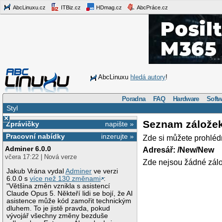
AbcLinuxu.cz
ITBiz.cz
HDmag.cz
AbcPráce.cz
AbcLinuxu
hledá autory
!
Poradna
FAQ
Hardware
Softw
Styl
×
Seznam zálože
Zprávičky
napište »
Pracovní nabídky
inzerujte »
Zde si můžete prohléd
Adminer 6.0.0
Adresář: /New/New
včera 17:22 | Nová verze
Zde nejsou žádné zálo
Jakub Vrána vydal
Adminer
ve verzi
6.0.0 s
více než 130 změnami
:
"Většina změn vznikla s asistencí
Claude Opus 5. Někteří lidi se bojí, že AI
asistence může kód zamořit technickým
dluhem. To je jistě pravda, pokud
vývojář všechny změny bezduše