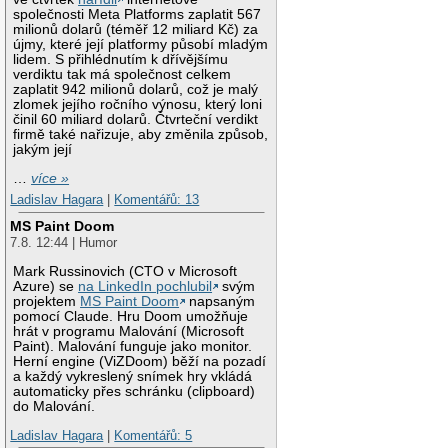
společnosti Meta Platforms zaplatit 567
milionů dolarů (téměř 12 miliard Kč) za
újmy, které její platformy působí mladým
lidem. S přihlédnutím k dřívějšímu
verdiktu tak má společnost celkem
zaplatit 942 milionů dolarů, což je malý
zlomek jejího ročního výnosu, který loni
činil 60 miliard dolarů. Čtvrteční verdikt
firmě také nařizuje, aby změnila způsob,
jakým její
…
více »
Ladislav Hagara
|
Komentářů: 13
MS Paint Doom
7.8. 12:44 | Humor
Mark Russinovich (CTO v Microsoft
Azure) se
na LinkedIn pochlubil
svým
projektem
MS Paint Doom
napsaným
pomocí Claude. Hru Doom umožňuje
hrát v programu Malování (Microsoft
Paint). Malování funguje jako monitor.
Herní engine (ViZDoom) běží na pozadí
a každý vykreslený snímek hry vkládá
automaticky přes schránku (clipboard)
do Malování.
Ladislav Hagara
|
Komentářů: 5