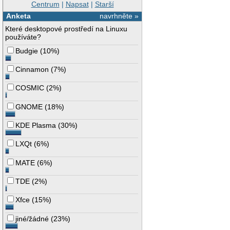
Centrum
|
Napsat
|
Starší
Anketa
navrhněte »
Které desktopové prostředí na Linuxu
používáte?
Budgie
(
10%
)
Cinnamon
(
7%
)
COSMIC
(
2%
)
GNOME
(
18%
)
KDE Plasma
(
30%
)
LXQt
(
6%
)
MATE
(
6%
)
TDE
(
2%
)
Xfce
(
15%
)
jiné/žádné
(
23%
)