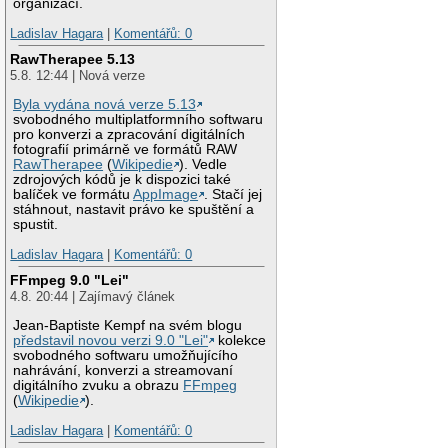
organizací.
Ladislav Hagara
|
Komentářů: 0
RawTherapee 5.13
5.8. 12:44 | Nová verze
Byla vydána nová verze 5.13
svobodného multiplatformního softwaru
pro konverzi a zpracování digitálních
fotografií primárně ve formátů RAW
RawTherapee
(
Wikipedie
). Vedle
zdrojových kódů je k dispozici také
balíček ve formátu
AppImage
. Stačí jej
stáhnout, nastavit právo ke spuštění a
spustit.
Ladislav Hagara
|
Komentářů: 0
FFmpeg 9.0 "Lei"
4.8. 20:44 | Zajímavý článek
Jean-Baptiste Kempf na svém blogu
představil novou verzi 9.0 "Lei"
kolekce
svobodného softwaru umožňujícího
nahrávání, konverzi a streamovaní
digitálního zvuku a obrazu
FFmpeg
(
Wikipedie
).
Ladislav Hagara
|
Komentářů: 0