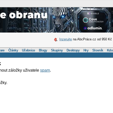
Inzerujte
na AbcPráce.cz od 950 Kč
are
Články
Učebnice
Blogy
Skupiny
Desktopy
Hry
Slovník
Kdo
k
nout záložky uživatele
spam
.
žky.