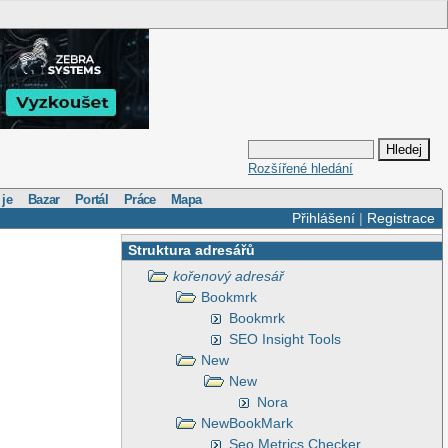
Rozšířené hledání
 je
Bazar
Portál
Práce
Mapa
Přihlášení
|
Registrace
Struktura adresářů
kořenový adresář
Bookmrk
Bookmrk
SEO Insight Tools
New
New
Nora
NewBookMark
Seo Metrics Checker