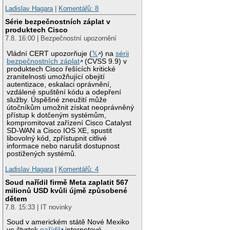
Ladislav Hagara
|
Komentářů: 8
Série bezpečnostních záplat v
produktech Cisco
7.8. 16:00 | Bezpečnostní upozornění
Vládní CERT upozorňuje (
𝕏
) na
sérii
bezpečnostních záplat
(CVSS 9.9) v
produktech Cisco řešících kritické
zranitelnosti umožňující obejití
autentizace, eskalaci oprávnění,
vzdálené spuštění kódu a odepření
služby. Úspěšné zneužití může
útočníkům umožnit získat neoprávněný
přístup k dotčeným systémům,
kompromitovat zařízení Cisco Catalyst
SD-WAN a Cisco IOS XE, spustit
libovolný kód, zpřístupnit citlivé
informace nebo narušit dostupnost
postižených systémů.
Ladislav Hagara
|
Komentářů: 4
Soud nařídil firmě Meta zaplatit 567
milionů USD kvůli újmě způsobené
dětem
7.8. 15:33 | IT novinky
Soud v americkém státě Nové Mexiko
ve čtvrtek
nařídil
internetové