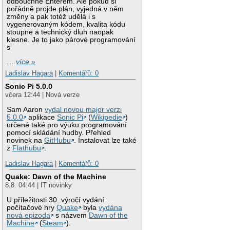
odbouchne Enterem. Ale pokud si
pořádně projde plán, vyjedná v něm
změny a pak totéž udělá i s
vygenerovaným kódem, kvalita kódu
stoupne a technický dluh naopak
klesne. Je to jako párové programování
s
…
více »
Ladislav Hagara
|
Komentářů: 0
Sonic Pi 5.0.0
včera 12:44 | Nová verze
Sam Aaron
vydal novou major verzi
5.0.0
aplikace
Sonic Pi
(
Wikipedie
)
určené také pro výuku programování
pomocí skládání hudby. Přehled
novinek na
GitHubu
. Instalovat lze také
z
Flathubu
.
Ladislav Hagara
|
Komentářů: 0
Quake: Dawn of the Machine
8.8. 04:44 | IT novinky
U příležitosti 30. výročí vydání
počítačové hry
Quake
byla
vydána
nová epizoda
s názvem
Dawn of the
Machine
(
Steam
).