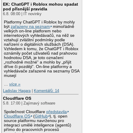
EK: ChatGPT i Roblox mohou spadat
pod přísnější pravidla
6.8. 08:00 | IT novinky
Platformy ChatGPT i Roblox by mohly
být
zařazeny na seznam
mimořádně
velkých on-line platforem nebo
internetových vyhledávačů, na něž se
vztahují zvláštní podmínky podle
nařízení o digitálních službách (DSA).
Vzhledem k tomu, že ChatGPT i Roblox
oznámily počet uživatelů nad prahovou
hodnotou DSA, je toto označení
„rozhodně možné“ a mohlo by „přijít
dříve či později“. On-line platformy a
vyhledávače zařazené na seznamy DSA
musejí
…
více »
Ladislav Hagara
|
Komentářů: 14
Cloudflare OS
5.8. 17:00 | Zajímavý software
Společnost Cloudflare
představila
Cloudflare OS
(
GitHub
), tj. open
source platformu navrženou pro
integraci umělé inteligence (agentů)
přímo do pracovních procesů