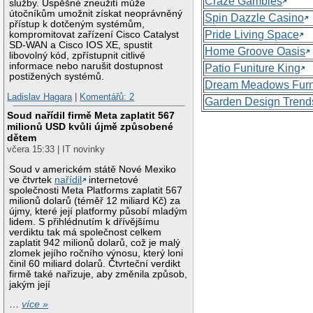
Craze Gambles
služby. Úspěšné zneužití může
útočníkům umožnit získat neoprávněný
Spin Dazzle Casino
přístup k dotčeným systémům,
Pride Living Space
kompromitovat zařízení Cisco Catalyst
SD-WAN a Cisco IOS XE, spustit
Home Groove Oasis
libovolný kód, zpřístupnit citlivé
informace nebo narušit dostupnost
Patio Funiture King
postižených systémů.
Dream Meadows Furn
Ladislav Hagara
|
Komentářů: 2
Garden Design Trend
Soud nařídil firmě Meta zaplatit 567
milionů USD kvůli újmě způsobené
dětem
včera 15:33 | IT novinky
Soud v americkém státě Nové Mexiko
ve čtvrtek
nařídil
internetové
společnosti Meta Platforms zaplatit 567
milionů dolarů (téměř 12 miliard Kč) za
újmy, které její platformy působí mladým
lidem. S přihlédnutím k dřívějšímu
verdiktu tak má společnost celkem
zaplatit 942 milionů dolarů, což je malý
zlomek jejího ročního výnosu, který loni
činil 60 miliard dolarů. Čtvrteční verdikt
firmě také nařizuje, aby změnila způsob,
jakým její
…
více »