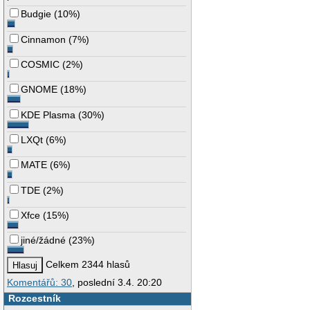
Budgie
(
10%
)
Cinnamon
(
7%
)
COSMIC
(
2%
)
GNOME
(
18%
)
KDE Plasma
(
30%
)
LXQt
(
6%
)
MATE
(
6%
)
TDE
(
2%
)
Xfce
(
15%
)
jiné/žádné
(
23%
)
Celkem 2344 hlasů
Komentářů: 30
, poslední 3.4. 20:20
Rozcestník