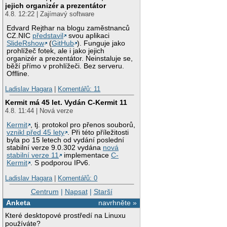
jejich organizér a prezentátor
4.8. 12:22 | Zajímavý software
Edvard Rejthar na blogu zaměstnanců
CZ.NIC
představil
svou aplikaci
SlideRshow
(
GitHub
). Funguje jako
prohlížeč fotek, ale i jako jejich
organizér a prezentátor. Neinstaluje se,
běží přímo v prohlížeči. Bez serveru.
Offline.
Ladislav Hagara
|
Komentářů: 11
Kermit má 45 let. Vydán C-Kermit 11
4.8. 11:44 | Nová verze
Kermit
, tj. protokol pro přenos souborů,
vznikl před 45 lety
. Při této příležitosti
byla po 15 letech od vydání poslední
stabilní verze 9.0.302 vydána
nová
stabilní verze 11
implementace
C-
Kermit
. S podporou IPv6.
Ladislav Hagara
|
Komentářů: 0
Centrum
|
Napsat
|
Starší
Anketa
navrhněte »
Které desktopové prostředí na Linuxu
používáte?