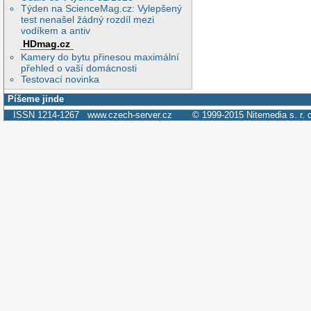
Týden na ScienceMag.cz: Vylepšený
test nenašel žádný rozdíl mezi
vodíkem a antiv
HDmag.cz
Kamery do bytu přinesou maximální
přehled o vaší domácnosti
Testovací novinka
Píšeme jinde
ISSN 1214-1267
www.czech-server.cz
© 1999-2015
Nitemedia s. r. 