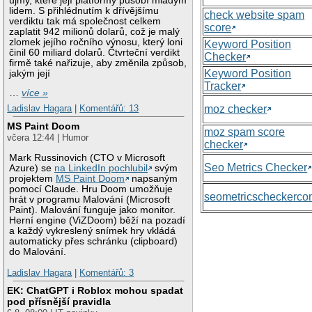
újmy, které její platformy působí mladým
lidem. S přihlédnutím k dřívějšímu
check website spam
verdiktu tak má společnost celkem
score
zaplatit 942 milionů dolarů, což je malý
zlomek jejího ročního výnosu, který loni
Keyword Position
činil 60 miliard dolarů. Čtvrteční verdikt
Checker
firmě také nařizuje, aby změnila způsob,
Keyword Position
jakým její
Tracker
…
více »
moz checker
Ladislav Hagara
|
Komentářů: 13
MS Paint Doom
moz spam score
včera 12:44 | Humor
checker
Mark Russinovich (CTO v Microsoft
Seo Metrics Checker
Azure) se
na LinkedIn pochlubil
svým
projektem
MS Paint Doom
napsaným
pomocí Claude. Hru Doom umožňuje
seometricscheckerc
hrát v programu Malování (Microsoft
Paint). Malování funguje jako monitor.
Herní engine (ViZDoom) běží na pozadí
a každý vykreslený snímek hry vkládá
automaticky přes schránku (clipboard)
do Malování.
Ladislav Hagara
|
Komentářů: 3
EK: ChatGPT i Roblox mohou spadat
pod přísnější pravidla