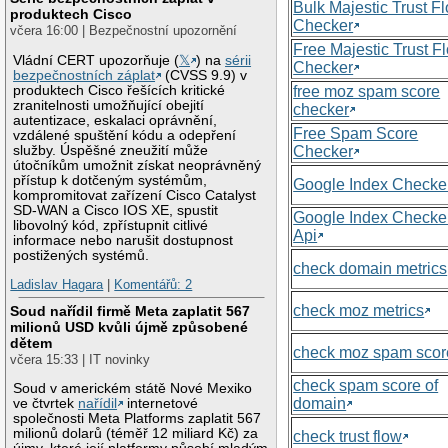
Bulk Majestic Trust F
produktech Cisco
Checker
včera 16:00 | Bezpečnostní upozornění
Free Majestic Trust F
Vládní CERT upozorňuje (
𝕏
) na
sérii
Checker
bezpečnostních záplat
(CVSS 9.9) v
produktech Cisco řešících kritické
free moz spam score
zranitelnosti umožňující obejití
checker
autentizace, eskalaci oprávnění,
Free Spam Score
vzdálené spuštění kódu a odepření
služby. Úspěšné zneužití může
Checker
útočníkům umožnit získat neoprávněný
přístup k dotčeným systémům,
Google Index Checke
kompromitovat zařízení Cisco Catalyst
SD-WAN a Cisco IOS XE, spustit
Google Index Checke
libovolný kód, zpřístupnit citlivé
Api
informace nebo narušit dostupnost
postižených systémů.
check domain metrics
Ladislav Hagara
|
Komentářů: 2
check moz metrics
Soud nařídil firmě Meta zaplatit 567
milionů USD kvůli újmě způsobené
dětem
check moz spam scor
včera 15:33 | IT novinky
check spam score of
Soud v americkém státě Nové Mexiko
domain
ve čtvrtek
nařídil
internetové
společnosti Meta Platforms zaplatit 567
milionů dolarů (téměř 12 miliard Kč) za
check trust flow