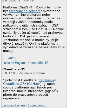
6.8. 08:00 | IT novinky
Platformy ChatGPT i Roblox by mohly
být
zařazeny na seznam
mimořádně
velkých on-line platforem nebo
internetových vyhledávačů, na něž se
vztahují zvláštní podmínky podle
nařízení o digitálních službách (DSA).
Vzhledem k tomu, že ChatGPT i Roblox
oznámily počet uživatelů nad prahovou
hodnotou DSA, je toto označení
„rozhodně možné“ a mohlo by „přijít
dříve či později“. On-line platformy a
vyhledávače zařazené na seznamy DSA
musejí
…
více »
Ladislav Hagara
|
Komentářů: 12
Cloudflare OS
5.8. 17:00 | Zajímavý software
Společnost Cloudflare
představila
Cloudflare OS
(
GitHub
), tj. open
source platformu navrženou pro
integraci umělé inteligence (agentů)
přímo do pracovních procesů
organizací.
Ladislav Hagara
|
Komentářů: 0