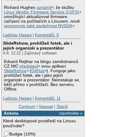
Richard Hughes
oznámil
, že službu
Linux Vendor Firmware Service (LVFS)
umožňující aktualizovat firmware
zařízení na počítačích s Linuxem, nově
sponzoruje také společnost NVIDIA
.
Ladislav Hagara
|
Komentářů: 0
SlideRshow, prohlížeč fotek, ale i
jejich organizér a prezentátor
4.8. 12:22 | Zajímavý software
Edvard Rejthar na blogu zaměstnanců
CZ.NIC
představil
svou aplikaci
SlideRshow
(
GitHub
). Funguje jako
prohlížeč fotek, ale i jako jejich
organizér a prezentátor. Neinstaluje se,
běží přímo v prohlížeči. Bez serveru.
Offline.
Ladislav Hagara
|
Komentářů: 11
Centrum
|
Napsat
|
Starší
Anketa
navrhněte »
Které desktopové prostředí na Linuxu
používáte?
Budgie
(
10%
)