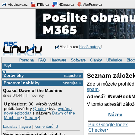
AbcLinuxu.cz
ITBiz.cz
HDmag.cz
AbcPráce.cz
AbcLinuxu
hledá autory
!
Poradna
FAQ
Hardware
Software
Články
Učebnice
Blog
Styl
×
Seznam zálože
Zprávičky
napište »
Pracovní nabídky
inzerujte »
Zde si můžete prohléd
spam
.
Quake: Dawn of the Machine
dnes 04:44 | IT novinky
Adresář: /NewBookM
V tomto adresáři zálož
U příležitosti 30. výročí vydání
počítačové hry
Quake
byla
vydána
nová epizoda
s názvem
Dawn of the
Název
Machine
(
Steam
).
Bulk Google Index
Ladislav Hagara
|
Komentářů: 3
Checker
Série bezpečnostních záplat v