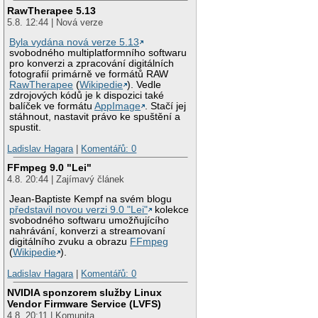
RawTherapee 5.13
5.8. 12:44 | Nová verze
Byla vydána nová verze 5.13
svobodného multiplatformního softwaru
pro konverzi a zpracování digitálních
fotografií primárně ve formátů RAW
RawTherapee
(
Wikipedie
). Vedle
zdrojových kódů je k dispozici také
balíček ve formátu
AppImage
. Stačí jej
stáhnout, nastavit právo ke spuštění a
spustit.
Ladislav Hagara
|
Komentářů: 0
FFmpeg 9.0 "Lei"
4.8. 20:44 | Zajímavý článek
Jean-Baptiste Kempf na svém blogu
představil novou verzi 9.0 "Lei"
kolekce
svobodného softwaru umožňujícího
nahrávání, konverzi a streamovaní
digitálního zvuku a obrazu
FFmpeg
(
Wikipedie
).
Ladislav Hagara
|
Komentářů: 0
NVIDIA sponzorem služby Linux
Vendor Firmware Service (LVFS)
4.8. 20:11 | Komunita