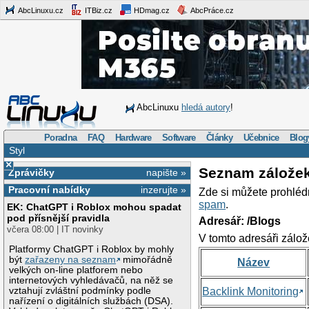
AbcLinuxu.cz
ITBiz.cz
HDmag.cz
AbcPráce.cz
AbcLinuxu
hledá autory
!
Poradna
FAQ
Hardware
Software
Články
Učebnice
Blog
Styl
×
Seznam zálože
Zprávičky
napište »
Pracovní nabídky
inzerujte »
Zde si můžete prohléd
spam
.
EK: ChatGPT i Roblox mohou spadat
pod přísnější pravidla
Adresář: /Blogs
včera 08:00 | IT novinky
V tomto adresáři zálož
Platformy ChatGPT i Roblox by mohly
být
zařazeny na seznam
mimořádně
Název
velkých on-line platforem nebo
internetových vyhledávačů, na něž se
vztahují zvláštní podmínky podle
Backlink Monitoring
nařízení o digitálních službách (DSA).