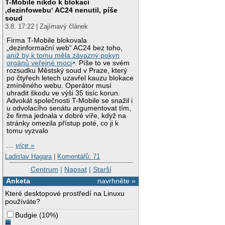
T-Mobile nikdo k blokaci
‚dezinfowebu‘ AC24 nenutil, píše
soud
3.8. 17:22 | Zajímavý článek
Firma T-Mobile blokovala
„dezinformační web“ AC24 bez toho,
aniž by k tomu měla závazný pokyn
orgánů veřejné moci
. Píše to ve svém
rozsudku Městský soud v Praze, který
po čtyřech letech uzavřel kauzu blokace
zmíněného webu. Operátor musí
uhradit škodu ve výši 35 tisíc korun.
Advokát společnosti T-Mobile se snažil i
u odvolacího senátu argumentovat tím,
že firma jednala v dobré víře, když na
stránky omezila přístup poté, co ji k
tomu vyzvalo
…
více »
Ladislav Hagara
|
Komentářů: 71
Centrum
|
Napsat
|
Starší
Anketa
navrhněte »
Které desktopové prostředí na Linuxu
používáte?
Budgie
(
10%
)