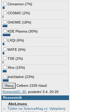
Cinnamon
(
7%
)
COSMIC
(
2%
)
GNOME
(
18%
)
KDE Plasma
(
30%
)
LXQt
(
6%
)
MATE
(
6%
)
TDE
(
2%
)
Xfce
(
15%
)
jiné/žádné
(
23%
)
Celkem 2335 hlasů
Komentářů: 30
, poslední 3.4. 20:20
Rozcestník
AbcLinuxu
Týden na ScienceMag.cz: Vylepšený