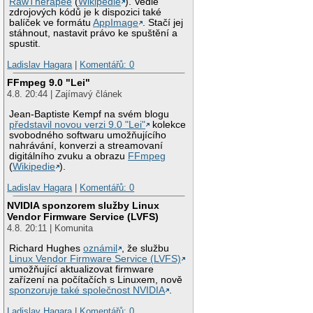
RawTherapee
(
Wikipedie
). Vedle
zdrojových kódů je k dispozici také
balíček ve formátu
AppImage
. Stačí jej
stáhnout, nastavit právo ke spuštění a
spustit.
Ladislav Hagara
|
Komentářů: 0
FFmpeg 9.0 "Lei"
4.8. 20:44 | Zajímavý článek
Jean-Baptiste Kempf na svém blogu
představil novou verzi 9.0 "Lei"
kolekce
svobodného softwaru umožňujícího
nahrávání, konverzi a streamovaní
digitálního zvuku a obrazu
FFmpeg
(
Wikipedie
).
Ladislav Hagara
|
Komentářů: 0
NVIDIA sponzorem služby Linux
Vendor Firmware Service (LVFS)
4.8. 20:11 | Komunita
Richard Hughes
oznámil
, že službu
Linux Vendor Firmware Service (LVFS)
umožňující aktualizovat firmware
zařízení na počítačích s Linuxem, nově
sponzoruje také společnost NVIDIA
.
Ladislav Hagara
|
Komentářů: 0