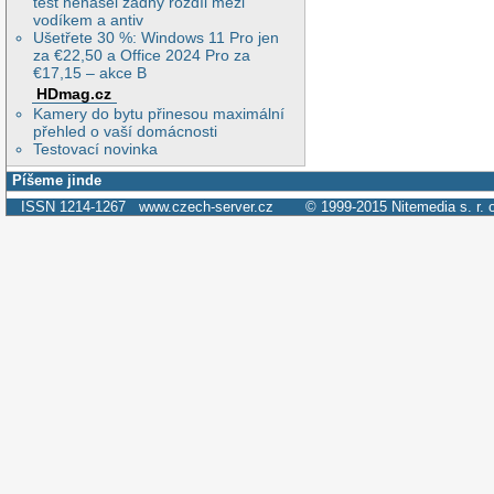
test nenašel žádný rozdíl mezi
vodíkem a antiv
Ušetřete 30 %: Windows 11 Pro jen
za €22,50 a Office 2024 Pro za
€17,15 – akce B
HDmag.cz
Kamery do bytu přinesou maximální
přehled o vaší domácnosti
Testovací novinka
Píšeme jinde
ISSN 1214-1267
www.czech-server.cz
© 1999-2015
Nitemedia s. r. 