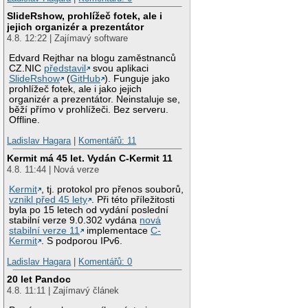
SlideRshow, prohlížeč fotek, ale i
jejich organizér a prezentátor
4.8. 12:22 | Zajímavý software
Edvard Rejthar na blogu zaměstnanců
CZ.NIC
představil
svou aplikaci
SlideRshow
(
GitHub
). Funguje jako
prohlížeč fotek, ale i jako jejich
organizér a prezentátor. Neinstaluje se,
běží přímo v prohlížeči. Bez serveru.
Offline.
Ladislav Hagara
|
Komentářů: 11
Kermit má 45 let. Vydán C-Kermit 11
4.8. 11:44 | Nová verze
Kermit
, tj. protokol pro přenos souborů,
vznikl před 45 lety
. Při této příležitosti
byla po 15 letech od vydání poslední
stabilní verze 9.0.302 vydána
nová
stabilní verze 11
implementace
C-
Kermit
. S podporou IPv6.
Ladislav Hagara
|
Komentářů: 0
20 let Pandoc
4.8. 11:11 | Zajímavý článek