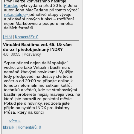
První verze konverzního nástroje
Pandoc
byla vydána před 20 lety. Jeho
autor John MacFarlane při tomto výročí
rekapituluje
jednotlivé etapy vývoje
a přidávání nových funkcí – rozšíření
nejen Markdownu a podporu mnoha
dalších formátů.
|🇵🇸
|
Komentářů: 0
Virtuální Bastlírna vol. 65: Už vám
dorazil předobjednaný INDX?
4.8. 00:55 | Pozvánky
Srpen přinesl nejen další spalující
vedro, ale také Virtuální Bastlírnu s
neméně žhavými novinkami. Využijte
tedy předpovědi na deštivý čtvrteční
večer a od 20:00 se připojte online k
tomuto neformálnímu setkání kutilů,
techniků a vědců, kde se strahovskými
bastlíři proberete nejzajímavější věci, na
které jste narazili za poslední měsíc.
Pokud jde o novinky, řeč zcela jistě
přijde na systém INDX pro tiskárny
Průša, který na konci
…
více »
bkralik
|
Komentářů: 0