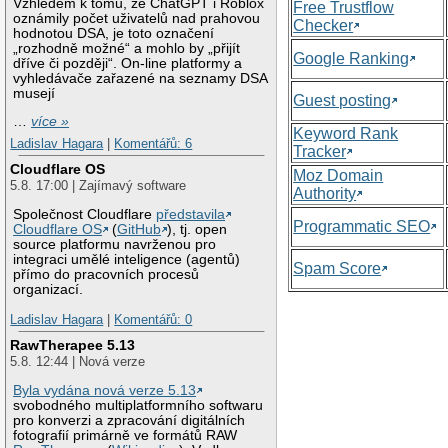
Vzhledem k tomu, že ChatGPT i Roblox
Free Trustflow
oznámily počet uživatelů nad prahovou
Checker
hodnotou DSA, je toto označení
„rozhodně možné“ a mohlo by „přijít
Google Ranking
dříve či později“. On-line platformy a
vyhledávače zařazené na seznamy DSA
musejí
Guest posting
…
více »
Keyword Rank
Ladislav Hagara
|
Komentářů: 6
Tracker
Cloudflare OS
Moz Domain
5.8. 17:00 | Zajímavý software
Authority
Společnost Cloudflare
představila
Programmatic SEO
Cloudflare OS
(
GitHub
), tj. open
source platformu navrženou pro
integraci umělé inteligence (agentů)
Spam Score
přímo do pracovních procesů
organizací.
Ladislav Hagara
|
Komentářů: 0
RawTherapee 5.13
5.8. 12:44 | Nová verze
Byla vydána nová verze 5.13
svobodného multiplatformního softwaru
pro konverzi a zpracování digitálních
fotografií primárně ve formátů RAW