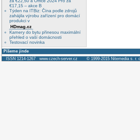
za €22,50 a Office 2024 Pro za
€17,15 – akce B
Týden na ITBiz: Čína podle zdrojů
zahájila výrobu zařízení pro domácí
produkci v
HDmag.cz
Kamery do bytu přinesou maximální
přehled o vaší domácnosti
Testovací novinka
Píšeme jinde
ISSN 1214-1267
www.czech-server.cz
© 1999-2015
Nitemedia s. r. 