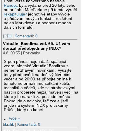
První verze konverzního nástroje
Pandoc
byla vydána před 20 lety. Jeho
autor John MacFarlane při tomto výročí
rekapituluje
jednotlivé etapy vývoje
a přidávání nových funkcí – rozšíření
nejen Markdownu a podporu mnoha
dalších formátů.
|🇵🇸
|
Komentářů: 0
Virtuální Bastlírna vol. 65: Už vám
dorazil předobjednaný INDX?
4.8. 00:55 | Pozvánky
Srpen přinesl nejen další spalující
vedro, ale také Virtuální Bastlírnu s
neméně žhavými novinkami. Využijte
tedy předpovědi na deštivý čtvrteční
večer a od 20:00 se připojte online k
tomuto neformálnímu setkání kutilů,
techniků a vědců, kde se strahovskými
bastlíři proberete nejzajímavější věci, na
které jste narazili za poslední měsíc.
Pokud jde o novinky, řeč zcela jistě
přijde na systém INDX pro tiskárny
Průša, který na konci
…
více »
bkralik
|
Komentářů: 0