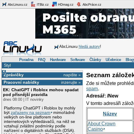
AbcLinuxu.cz
ITBiz.cz
HDmag.cz
AbcPráce.cz
AbcLinuxu
hledá autory
!
Poradna
FAQ
Hardware
Software
Články
Učebnice
Blog
Styl
×
Seznam zálože
Zprávičky
napište »
Pracovní nabídky
inzerujte »
Zde si můžete prohléd
spam
.
EK: ChatGPT i Roblox mohou spadat
pod přísnější pravidla
Adresář: /New
dnes 08:00 | IT novinky
V tomto adresáři zálož
Platformy ChatGPT i Roblox by mohly
být
zařazeny na seznam
mimořádně
Název
velkých on-line platforem nebo
internetových vyhledávačů, na něž se
About Crown
vztahují zvláštní podmínky podle
Casino
nařízení o digitálních službách (DSA).