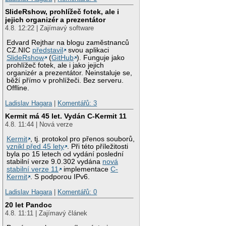
SlideRshow, prohlížeč fotek, ale i
jejich organizér a prezentátor
4.8. 12:22 | Zajímavý software
Edvard Rejthar na blogu zaměstnanců
CZ.NIC
představil
svou aplikaci
SlideRshow
(
GitHub
). Funguje jako
prohlížeč fotek, ale i jako jejich
organizér a prezentátor. Neinstaluje se,
běží přímo v prohlížeči. Bez serveru.
Offline.
Ladislav Hagara
|
Komentářů: 3
Kermit má 45 let. Vydán C-Kermit 11
4.8. 11:44 | Nová verze
Kermit
, tj. protokol pro přenos souborů,
vznikl před 45 lety
. Při této příležitosti
byla po 15 letech od vydání poslední
stabilní verze 9.0.302 vydána
nová
stabilní verze 11
implementace
C-
Kermit
. S podporou IPv6.
Ladislav Hagara
|
Komentářů: 0
20 let Pandoc
4.8. 11:11 | Zajímavý článek