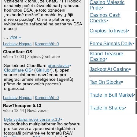
Vzhledem k tomu, že ChatGPT i Roblox
Casino Majestic
oznámily počet uživatelů nad prahovou
Pride
hodnotou DSA, je toto označení
„rozhodně možné“ a mohlo by „přijít
Casinos Cash
dříve či později“. On-line platformy a
Checks
vyhledávače zařazené na seznamy DSA
musejí
Cryptos To Invest
…
více »
Forex Signals Daily
Ladislav Hagara
|
Komentářů: 0
Cloudflare OS
Island Treasure
včera 17:00 | Zajímavý software
Casino
Společnost Cloudflare
představila
Jackpot At Casino
Cloudflare OS
(
GitHub
), tj. open
source platformu navrženou pro
integraci umělé inteligence (agentů)
Tax On Stocks
přímo do pracovních procesů
organizací.
Trade In Bull Market
Ladislav Hagara
|
Komentářů: 0
RawTherapee 5.13
Trade In Shares
včera 12:44 | Nová verze
Byla vydána nová verze 5.13
svobodného multiplatformního softwaru
pro konverzi a zpracování digitálních
fotografií primárně ve formátů RAW