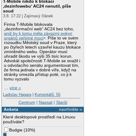
T-Mobile nikdo k blokaci
‚dezinfowebu‘ AC24 nenutil, píše
soud
3.8. 17:22 | Zajímavý článek
Firma T-Mobile blokovala
„dezinformační web“ AC24 bez toho,
aniž by k tomu měla závazný pokyn
orgánů veřejné moci
. Píše to ve svém
rozsudku Městský soud v Praze, který
po čtyřech letech uzavřel kauzu blokace
zmíněného webu. Operátor musí
uhradit škodu ve výši 35 tisíc korun.
Advokát společnosti T-Mobile se snažil i
u odvolacího senátu argumentovat tím,
že firma jednala v dobré víře, když na
stránky omezila přístup poté, co ji k
tomu vyzvalo
…
více »
Ladislav Hagara
|
Komentářů: 55
Centrum
|
Napsat
|
Starší
Anketa
navrhněte »
Které desktopové prostředí na Linuxu
používáte?
Budgie
(
10%
)