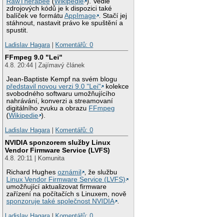
RawTherapee
(
Wikipedie
). Vedle
zdrojových kódů je k dispozici také
balíček ve formátu
AppImage
. Stačí jej
stáhnout, nastavit právo ke spuštění a
spustit.
Ladislav Hagara
|
Komentářů: 0
FFmpeg 9.0 "Lei"
4.8. 20:44 | Zajímavý článek
Jean-Baptiste Kempf na svém blogu
představil novou verzi 9.0 "Lei"
kolekce
svobodného softwaru umožňujícího
nahrávání, konverzi a streamovaní
digitálního zvuku a obrazu
FFmpeg
(
Wikipedie
).
Ladislav Hagara
|
Komentářů: 0
NVIDIA sponzorem služby Linux
Vendor Firmware Service (LVFS)
4.8. 20:11 | Komunita
Richard Hughes
oznámil
, že službu
Linux Vendor Firmware Service (LVFS)
umožňující aktualizovat firmware
zařízení na počítačích s Linuxem, nově
sponzoruje také společnost NVIDIA
.
Ladislav Hagara
|
Komentářů: 0