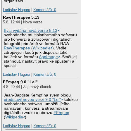
organizací.
Ladislav Hagara
|
Komentářů: 0
RawTherapee 5.13
5.8. 12:44 | Nová verze
Byla vydána nová verze 5.13
svobodného multiplatformního softwaru
pro konverzi a zpracování digitálních
fotografií primárně ve formátů RAW
RawTherapee
(
Wikipedie
). Vedle
zdrojových kódů je k dispozici také
balíček ve formátu
AppImage
. Stačí jej
stáhnout, nastavit právo ke spuštění a
spustit.
Ladislav Hagara
|
Komentářů: 0
FFmpeg 9.0 "Lei"
4.8. 20:44 | Zajímavý článek
Jean-Baptiste Kempf na svém blogu
představil novou verzi 9.0 "Lei"
kolekce
svobodného softwaru umožňujícího
nahrávání, konverzi a streamovaní
digitálního zvuku a obrazu
FFmpeg
(
Wikipedie
).
Ladislav Hagara
|
Komentářů: 0