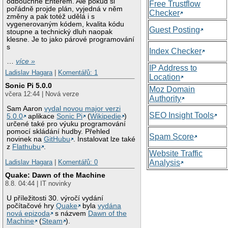
odbouchne Enterem. Ale pokud si
Free Trustflow
pořádně projde plán, vyjedná v něm
Checker
změny a pak totéž udělá i s
vygenerovaným kódem, kvalita kódu
Guest Posting
stoupne a technický dluh naopak
klesne. Je to jako párové programování
s
Index Checker
…
více »
IP Address to
Ladislav Hagara
|
Komentářů: 1
Location
Sonic Pi 5.0.0
Moz Domain
včera 12:44 | Nová verze
Authority
Sam Aaron
vydal novou major verzi
SEO Insight Tools
5.0.0
aplikace
Sonic Pi
(
Wikipedie
)
určené také pro výuku programování
pomocí skládání hudby. Přehled
Spam Score
novinek na
GitHubu
. Instalovat lze také
z
Flathubu
.
Website Traffic
Analysis
Ladislav Hagara
|
Komentářů: 0
Quake: Dawn of the Machine
8.8. 04:44 | IT novinky
U příležitosti 30. výročí vydání
počítačové hry
Quake
byla
vydána
nová epizoda
s názvem
Dawn of the
Machine
(
Steam
).