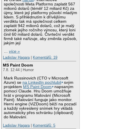
společnosti Meta Platforms zaplatit 567
milionů dolarů (téměř 12 miliard Kč) za
újmy, které její platformy působí mladým
lidem. S přihlédnutím k dřívějšímu
verdiktu tak má společnost celkem
zaplatit 942 milionů dolarů, což je malý
zlomek jejího ročního výnosu, který loni
činil 60 miliard dolarů. Čtvrteční verdikt
firmě také nařizuje, aby změnila způsob,
jakým její
…
více »
Ladislav Hagara
|
Komentářů: 19
MS Paint Doom
7.8. 12:44 | Humor
Mark Russinovich (CTO v Microsoft
Azure) se
na LinkedIn pochlubil
svým
projektem
MS Paint Doom
napsaným
pomocí Claude. Hru Doom umožňuje
hrát v programu Malování (Microsoft
Paint). Malování funguje jako monitor.
Herní engine (ViZDoom) běží na pozadí
a každý vykreslený snímek hry vkládá
automaticky přes schránku (clipboard)
do Malování.
Ladislav Hagara
|
Komentářů: 5