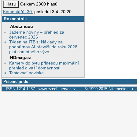
Celkem 2360 hlasů
Komentářů: 30
, poslední 3.4. 20:20
Rozcestník
AbcLinuxu
Jaderné noviny – přehled za
červenec 2026
Týden na ITBiz: Náklady na
podpůrnou AI převýší do roku 2028
plat samotného vývo
HDmag.cz
Kamery do bytu přinesou maximální
přehled o vaší domácnosti
Testovací novinka
Píšeme jinde
ISSN 1214-1267
www.czech-server.cz
© 1999-2015
Nitemedia s. r. 