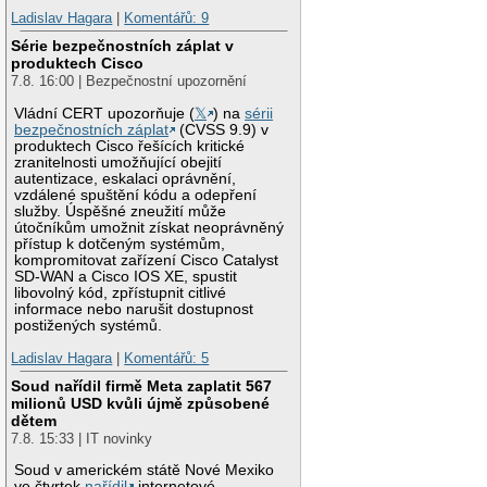
Ladislav Hagara
|
Komentářů: 9
Série bezpečnostních záplat v
produktech Cisco
7.8. 16:00 | Bezpečnostní upozornění
Vládní CERT upozorňuje (
𝕏
) na
sérii
bezpečnostních záplat
(CVSS 9.9) v
produktech Cisco řešících kritické
zranitelnosti umožňující obejití
autentizace, eskalaci oprávnění,
vzdálené spuštění kódu a odepření
služby. Úspěšné zneužití může
útočníkům umožnit získat neoprávněný
přístup k dotčeným systémům,
kompromitovat zařízení Cisco Catalyst
SD-WAN a Cisco IOS XE, spustit
libovolný kód, zpřístupnit citlivé
informace nebo narušit dostupnost
postižených systémů.
Ladislav Hagara
|
Komentářů: 5
Soud nařídil firmě Meta zaplatit 567
milionů USD kvůli újmě způsobené
dětem
7.8. 15:33 | IT novinky
Soud v americkém státě Nové Mexiko
ve čtvrtek
nařídil
internetové