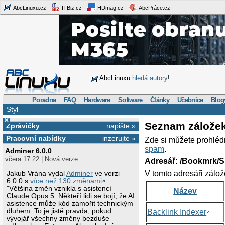
AbcLinuxu.cz
ITBiz.cz
HDmag.cz
AbcPráce.cz
AbcLinuxu
hledá autory
!
Poradna
FAQ
Hardware
Software
Články
Učebnice
Blog
Styl
×
Seznam zálože
Zprávičky
napište »
Pracovní nabídky
inzerujte »
Zde si můžete prohléd
spam
.
Adminer 6.0.0
včera 17:22 | Nová verze
Adresář: /Bookmrk/S
V tomto adresáři zálož
Jakub Vrána vydal
Adminer
ve verzi
6.0.0 s
více než 130 změnami
:
"Většina změn vznikla s asistencí
Název
Claude Opus 5. Někteří lidi se bojí, že AI
asistence může kód zamořit technickým
dluhem. To je jistě pravda, pokud
Backlink Indexer
vývojář všechny změny bezduše