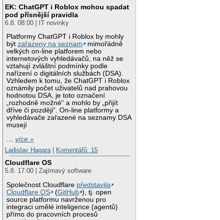
EK: ChatGPT i Roblox mohou spadat
pod přísnější pravidla
6.8. 08:00 | IT novinky
Platformy ChatGPT i Roblox by mohly
být
zařazeny na seznam
mimořádně
velkých on-line platforem nebo
internetových vyhledávačů, na něž se
vztahují zvláštní podmínky podle
nařízení o digitálních službách (DSA).
Vzhledem k tomu, že ChatGPT i Roblox
oznámily počet uživatelů nad prahovou
hodnotou DSA, je toto označení
„rozhodně možné“ a mohlo by „přijít
dříve či později“. On-line platformy a
vyhledávače zařazené na seznamy DSA
musejí
…
více »
Ladislav Hagara
|
Komentářů: 15
Cloudflare OS
5.8. 17:00 | Zajímavý software
Společnost Cloudflare
představila
Cloudflare OS
(
GitHub
), tj. open
source platformu navrženou pro
integraci umělé inteligence (agentů)
přímo do pracovních procesů