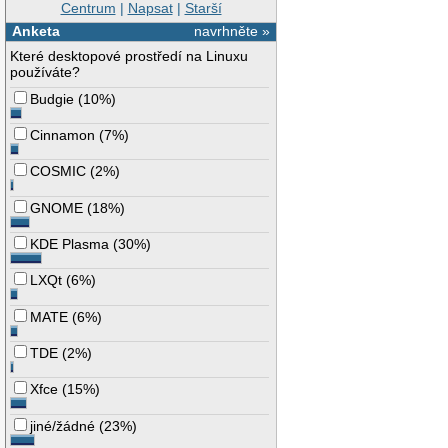
Centrum
|
Napsat
|
Starší
Anketa
navrhněte »
Které desktopové prostředí na Linuxu
používáte?
Budgie
(
10%
)
Cinnamon
(
7%
)
COSMIC
(
2%
)
GNOME
(
18%
)
KDE Plasma
(
30%
)
LXQt
(
6%
)
MATE
(
6%
)
TDE
(
2%
)
Xfce
(
15%
)
jiné/žádné
(
23%
)