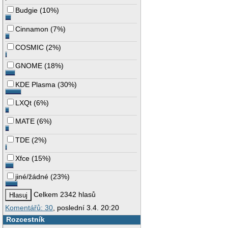
Budgie
(
10%
)
Cinnamon
(
7%
)
COSMIC
(
2%
)
GNOME
(
18%
)
KDE Plasma
(
30%
)
LXQt
(
6%
)
MATE
(
6%
)
TDE
(
2%
)
Xfce
(
15%
)
jiné/žádné
(
23%
)
Celkem 2342 hlasů
Komentářů: 30
, poslední 3.4. 20:20
Rozcestník