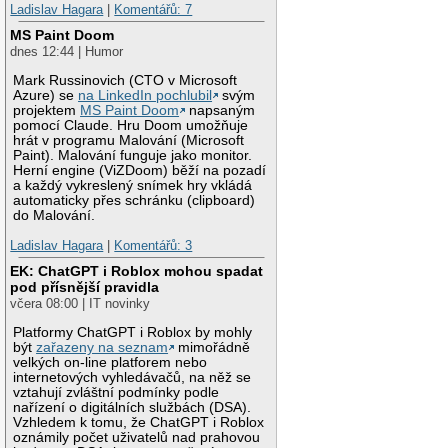
Ladislav Hagara
|
Komentářů: 7
MS Paint Doom
dnes 12:44 | Humor
Mark Russinovich (CTO v Microsoft
Azure) se
na LinkedIn pochlubil
svým
projektem
MS Paint Doom
napsaným
pomocí Claude. Hru Doom umožňuje
hrát v programu Malování (Microsoft
Paint). Malování funguje jako monitor.
Herní engine (ViZDoom) běží na pozadí
a každý vykreslený snímek hry vkládá
automaticky přes schránku (clipboard)
do Malování.
Ladislav Hagara
|
Komentářů: 3
EK: ChatGPT i Roblox mohou spadat
pod přísnější pravidla
včera 08:00 | IT novinky
Platformy ChatGPT i Roblox by mohly
být
zařazeny na seznam
mimořádně
velkých on-line platforem nebo
internetových vyhledávačů, na něž se
vztahují zvláštní podmínky podle
nařízení o digitálních službách (DSA).
Vzhledem k tomu, že ChatGPT i Roblox
oznámily počet uživatelů nad prahovou