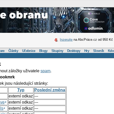
Inzerujte
na AbcPráce.cz od 950 Kč
are
Články
Učebnice
Blogy
Skupiny
Desktopy
Hry
Slovník
Kdo
k
nout záložky uživatele
spam
.
Bookmrk
ek jsou následující stránky:
Typ
Poslední změna
externí odkaz
---
ove
externí odkaz
---
ls
externí odkaz
---