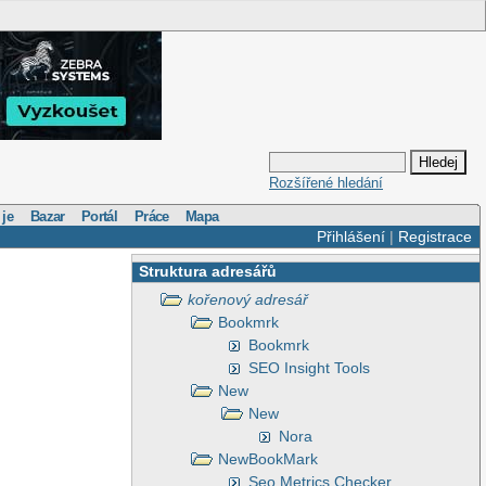
Rozšířené hledání
 je
Bazar
Portál
Práce
Mapa
Přihlášení
|
Registrace
Struktura adresářů
kořenový adresář
Bookmrk
Bookmrk
SEO Insight Tools
New
New
Nora
NewBookMark
Seo Metrics Checker