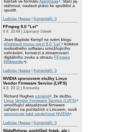
balíček ve formátu
AppImage
. Stačí jej
stáhnout, nastavit právo ke spuštění a
spustit.
Ladislav Hagara
|
Komentářů: 0
FFmpeg 9.0 "Lei"
4.8. 20:44 | Zajímavý článek
Jean-Baptiste Kempf na svém blogu
představil novou verzi 9.0 "Lei"
kolekce
svobodného softwaru umožňujícího
nahrávání, konverzi a streamovaní
digitálního zvuku a obrazu
FFmpeg
(
Wikipedie
).
Ladislav Hagara
|
Komentářů: 0
NVIDIA sponzorem služby Linux
Vendor Firmware Service (LVFS)
4.8. 20:11 | Komunita
Richard Hughes
oznámil
, že službu
Linux Vendor Firmware Service (LVFS)
umožňující aktualizovat firmware
zařízení na počítačích s Linuxem, nově
sponzoruje také společnost NVIDIA
.
Ladislav Hagara
|
Komentářů: 0
SlideRshow, prohlížeč fotek, ale i