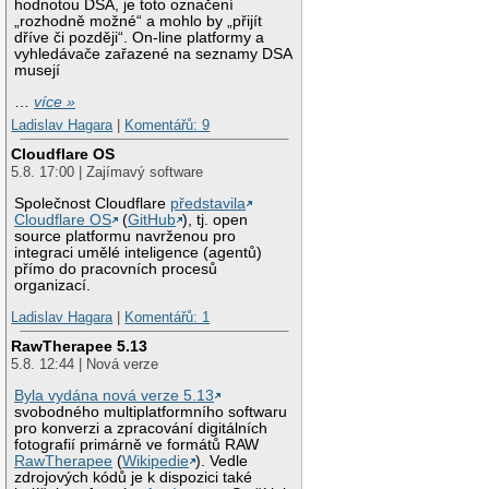
hodnotou DSA, je toto označení
„rozhodně možné“ a mohlo by „přijít
dříve či později“. On-line platformy a
vyhledávače zařazené na seznamy DSA
musejí
…
více »
Ladislav Hagara
|
Komentářů: 9
Cloudflare OS
5.8. 17:00 | Zajímavý software
Společnost Cloudflare
představila
Cloudflare OS
(
GitHub
), tj. open
source platformu navrženou pro
integraci umělé inteligence (agentů)
přímo do pracovních procesů
organizací.
Ladislav Hagara
|
Komentářů: 1
RawTherapee 5.13
5.8. 12:44 | Nová verze
Byla vydána nová verze 5.13
svobodného multiplatformního softwaru
pro konverzi a zpracování digitálních
fotografií primárně ve formátů RAW
RawTherapee
(
Wikipedie
). Vedle
zdrojových kódů je k dispozici také