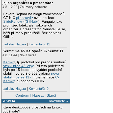
jejich organizér a prezentátor
4.8. 12:22 | Zajímavý software
Edvard Rejthar na blogu zaměstnanců
CZ.NIC
představil
svou aplikaci
SlideRshow
(
GitHub
). Funguje jako
prohlížeč fotek, ale i jako jejich
organizér a prezentátor. Neinstaluje se,
běží přímo v prohlížeči. Bez serveru.
Offline.
Ladislav Hagara
|
Komentářů: 11
Kermit má 45 let. Vydán C-Kermit 11
4.8. 11:44 | Nová verze
Kermit
, tj. protokol pro přenos souborů,
vznikl před 45 lety
. Při této příležitosti
byla po 15 letech od vydání poslední
stabilní verze 9.0.302 vydána
nová
stabilní verze 11
implementace
C-
Kermit
. S podporou IPv6.
Ladislav Hagara
|
Komentářů: 0
Centrum
|
Napsat
|
Starší
Anketa
navrhněte »
Které desktopové prostředí na Linuxu
používáte?