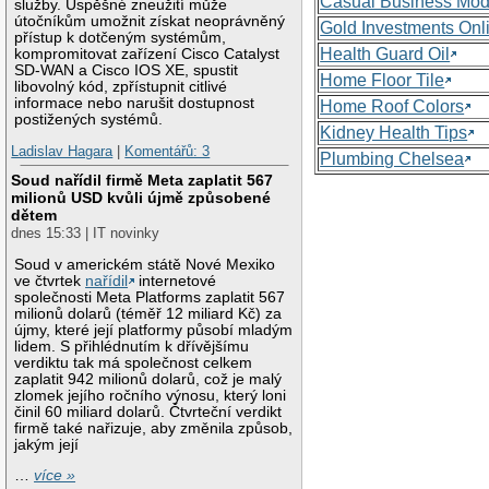
Casual Business Mod
služby. Úspěšné zneužití může
útočníkům umožnit získat neoprávněný
Gold Investments Onl
přístup k dotčeným systémům,
Health Guard Oil
kompromitovat zařízení Cisco Catalyst
SD-WAN a Cisco IOS XE, spustit
Home Floor Tile
libovolný kód, zpřístupnit citlivé
informace nebo narušit dostupnost
Home Roof Colors
postižených systémů.
Kidney Health Tips
Ladislav Hagara
|
Komentářů: 3
Plumbing Chelsea
Soud nařídil firmě Meta zaplatit 567
milionů USD kvůli újmě způsobené
dětem
dnes 15:33 | IT novinky
Soud v americkém státě Nové Mexiko
ve čtvrtek
nařídil
internetové
společnosti Meta Platforms zaplatit 567
milionů dolarů (téměř 12 miliard Kč) za
újmy, které její platformy působí mladým
lidem. S přihlédnutím k dřívějšímu
verdiktu tak má společnost celkem
zaplatit 942 milionů dolarů, což je malý
zlomek jejího ročního výnosu, který loni
činil 60 miliard dolarů. Čtvrteční verdikt
firmě také nařizuje, aby změnila způsob,
jakým její
…
více »