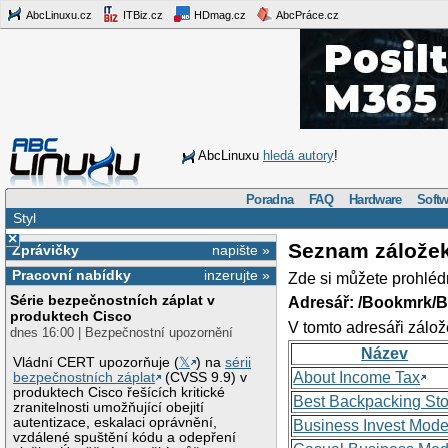
AbcLinuxu.cz
ITBiz.cz
HDmag.cz
AbcPráce.cz
AbcLinuxu
hledá autory
!
Poradna
FAQ
Hardware
Softw
Styl
×
Seznam zálože
Zprávičky
napište »
Pracovní nabídky
inzerujte »
Zde si můžete prohléd
Série bezpečnostních záplat v
Adresář: /Bookmrk/
produktech Cisco
V tomto adresáři zálož
dnes 16:00 | Bezpečnostní upozornění
Název
Vládní CERT upozorňuje (
𝕏
) na
sérii
About Income Tax
bezpečnostních záplat
(CVSS 9.9) v
produktech Cisco řešících kritické
Best Backpacking St
zranitelnosti umožňující obejití
autentizace, eskalaci oprávnění,
Business Invest Mode
vzdálené spuštění kódu a odepření