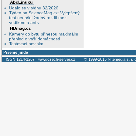
AbcLinuxu
Událo se v týdnu 32/2026
Týden na ScienceMag.cz: Vylepšený
test nenašel žádný rozdíl mezi
vodíkem a antiv
HDmag.cz
Kamery do bytu přinesou maximální
přehled o vaší domácnosti
Testovací novinka
Píšeme jinde
ISSN 1214-1267
www.czech-server.cz
© 1999-2015
Nitemedia s. r. 