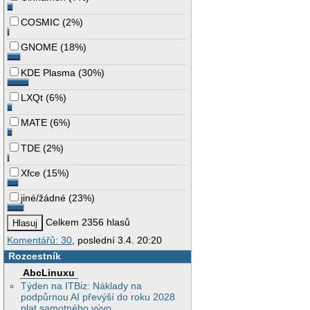
COSMIC
(
2%
)
GNOME
(
18%
)
KDE Plasma
(
30%
)
LXQt
(
6%
)
MATE
(
6%
)
TDE
(
2%
)
Xfce
(
15%
)
jiné/žádné
(
23%
)
Celkem 2356 hlasů
Komentářů: 30
, poslední 3.4. 20:20
Rozcestník
AbcLinuxu
Týden na ITBiz: Náklady na
podpůrnou AI převýší do roku 2028
plat samotného vývo