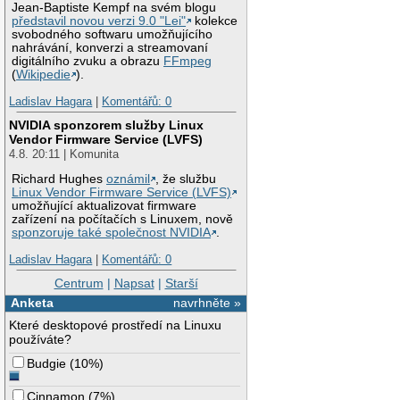
Jean-Baptiste Kempf na svém blogu
představil novou verzi 9.0 "Lei"
kolekce
svobodného softwaru umožňujícího
nahrávání, konverzi a streamovaní
digitálního zvuku a obrazu
FFmpeg
(
Wikipedie
).
Ladislav Hagara
|
Komentářů: 0
NVIDIA sponzorem služby Linux
Vendor Firmware Service (LVFS)
4.8. 20:11 | Komunita
Richard Hughes
oznámil
, že službu
Linux Vendor Firmware Service (LVFS)
umožňující aktualizovat firmware
zařízení na počítačích s Linuxem, nově
sponzoruje také společnost NVIDIA
.
Ladislav Hagara
|
Komentářů: 0
Centrum
|
Napsat
|
Starší
Anketa
navrhněte »
Které desktopové prostředí na Linuxu
používáte?
Budgie
(
10%
)
Cinnamon
(
7%
)