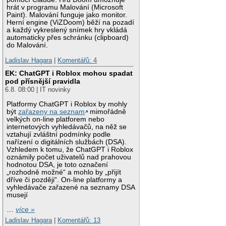
hrát v programu Malování (Microsoft
Paint). Malování funguje jako monitor.
Herní engine (ViZDoom) běží na pozadí
a každý vykreslený snímek hry vkládá
automaticky přes schránku (clipboard)
do Malování.
Ladislav Hagara
|
Komentářů: 4
EK: ChatGPT i Roblox mohou spadat
pod přísnější pravidla
6.8. 08:00 | IT novinky
Platformy ChatGPT i Roblox by mohly
být
zařazeny na seznam
mimořádně
velkých on-line platforem nebo
internetových vyhledávačů, na něž se
vztahují zvláštní podmínky podle
nařízení o digitálních službách (DSA).
Vzhledem k tomu, že ChatGPT i Roblox
oznámily počet uživatelů nad prahovou
hodnotou DSA, je toto označení
„rozhodně možné“ a mohlo by „přijít
dříve či později“. On-line platformy a
vyhledávače zařazené na seznamy DSA
musejí
…
více »
Ladislav Hagara
|
Komentářů: 13