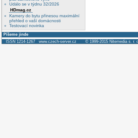
Událo se v týdnu 32/2026
HDmag.cz
Kamery do bytu přinesou maximální
přehled o vaší domácnosti
Testovací novinka
Píšeme jinde
ISSN 1214-1267
www.czech-server.cz
© 1999-2015
Nitemedia s. r. 