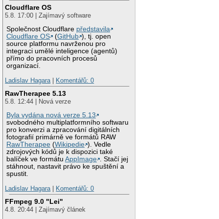
Cloudflare OS
5.8. 17:00 | Zajímavý software
Společnost Cloudflare
představila
Cloudflare OS
(
GitHub
), tj. open
source platformu navrženou pro
integraci umělé inteligence (agentů)
přímo do pracovních procesů
organizací.
Ladislav Hagara
|
Komentářů: 0
RawTherapee 5.13
5.8. 12:44 | Nová verze
Byla vydána nová verze 5.13
svobodného multiplatformního softwaru
pro konverzi a zpracování digitálních
fotografií primárně ve formátů RAW
RawTherapee
(
Wikipedie
). Vedle
zdrojových kódů je k dispozici také
balíček ve formátu
AppImage
. Stačí jej
stáhnout, nastavit právo ke spuštění a
spustit.
Ladislav Hagara
|
Komentářů: 0
FFmpeg 9.0 "Lei"
4.8. 20:44 | Zajímavý článek