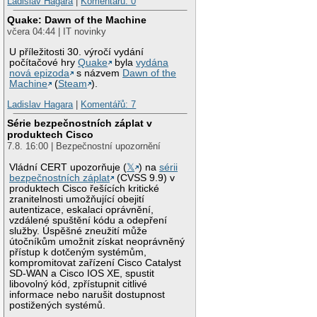
Ladislav Hagara
|
Komentářů: 0
Quake: Dawn of the Machine
včera 04:44 | IT novinky
U příležitosti 30. výročí vydání
počítačové hry
Quake
byla
vydána
nová epizoda
s názvem
Dawn of the
Machine
(
Steam
).
Ladislav Hagara
|
Komentářů: 7
Série bezpečnostních záplat v
produktech Cisco
7.8. 16:00 | Bezpečnostní upozornění
Vládní CERT upozorňuje (
𝕏
) na
sérii
bezpečnostních záplat
(CVSS 9.9) v
produktech Cisco řešících kritické
zranitelnosti umožňující obejití
autentizace, eskalaci oprávnění,
vzdálené spuštění kódu a odepření
služby. Úspěšné zneužití může
útočníkům umožnit získat neoprávněný
přístup k dotčeným systémům,
kompromitovat zařízení Cisco Catalyst
SD-WAN a Cisco IOS XE, spustit
libovolný kód, zpřístupnit citlivé
informace nebo narušit dostupnost
postižených systémů.