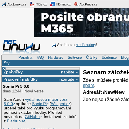
AbcLinuxu.cz
ITBiz.cz
HDmag.cz
AbcPráce.cz
AbcLinuxu
hledá autory
!
Poradna
FAQ
Hardware
Software
Články
Učebnice
Blog
Styl
×
Seznam zálože
Zprávičky
napište »
Pracovní nabídky
inzerujte »
Zde si můžete prohléd
spam
.
Sonic Pi 5.0.0
dnes 12:44 | Nová verze
Adresář: /New/New
Zde nejsou žádné zálo
Sam Aaron
vydal novou major verzi
5.0.0
aplikace
Sonic Pi
(
Wikipedie
)
určené také pro výuku programování
pomocí skládání hudby. Přehled
novinek na
GitHubu
. Instalovat lze také
z
Flathubu
.