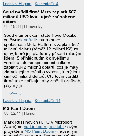
Ladislav Hagara
|
Komentářů: 4
Soud nařídil firmě Meta zaplatit 567
milionů USD kvůli újmě způsobené
dětem
7.8. 15:33 | IT novinky
Soud v americkém státě Nové Mexiko
ve čtvrtek
nařídil
internetové
společnosti Meta Platforms zaplatit 567
milionů dolarů (téměř 12 miliard Kč) za
újmy, které její platformy působí mladým
lidem. S přihlédnutím k dřívějšímu
verdiktu tak má společnost celkem
zaplatit 942 milionů dolarů, což je malý
zlomek jejího ročního výnosu, který loni
činil 60 miliard dolarů. Čtvrteční verdikt
firmě také nařizuje, aby změnila způsob,
jakým její
…
více »
Ladislav Hagara
|
Komentářů: 14
MS Paint Doom
7.8. 12:44 | Humor
Mark Russinovich (CTO v Microsoft
Azure) se
na LinkedIn pochlubil
svým
projektem
MS Paint Doom
napsaným
pomocí Claude. Hru Doom umožňuje