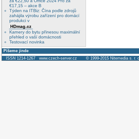
za €22,50 a Office 2024 Pro za
€17,15 – akce B
Týden na ITBiz: Čína podle zdrojů
zahájila výrobu zařízení pro domácí
produkci v
HDmag.cz
Kamery do bytu přinesou maximální
přehled o vaší domácnosti
Testovací novinka
Píšeme jinde
ISSN 1214-1267
www.czech-server.cz
© 1999-2015
Nitemedia s. r. 