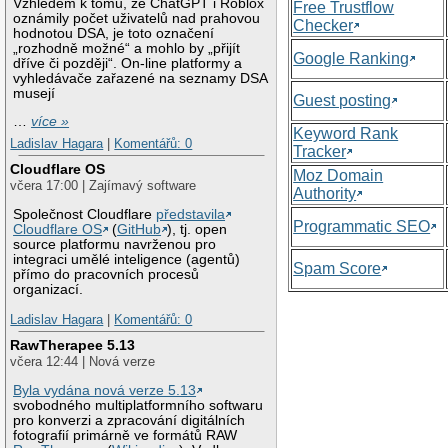
Vzhledem k tomu, že ChatGPT i Roblox
Free Trustflow
oznámily počet uživatelů nad prahovou
Checker
hodnotou DSA, je toto označení
„rozhodně možné“ a mohlo by „přijít
Google Ranking
dříve či později“. On-line platformy a
vyhledávače zařazené na seznamy DSA
musejí
Guest posting
…
více »
Keyword Rank
Ladislav Hagara
|
Komentářů: 0
Tracker
Cloudflare OS
Moz Domain
včera 17:00 | Zajímavý software
Authority
Společnost Cloudflare
představila
Programmatic SEO
Cloudflare OS
(
GitHub
), tj. open
source platformu navrženou pro
integraci umělé inteligence (agentů)
Spam Score
přímo do pracovních procesů
organizací.
Ladislav Hagara
|
Komentářů: 0
RawTherapee 5.13
včera 12:44 | Nová verze
Byla vydána nová verze 5.13
svobodného multiplatformního softwaru
pro konverzi a zpracování digitálních
fotografií primárně ve formátů RAW