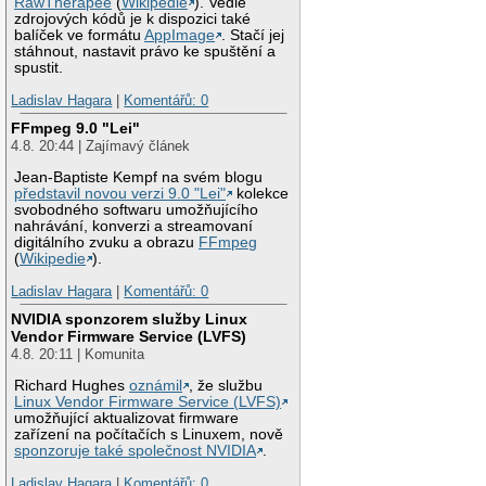
RawTherapee
(
Wikipedie
). Vedle
zdrojových kódů je k dispozici také
balíček ve formátu
AppImage
. Stačí jej
stáhnout, nastavit právo ke spuštění a
spustit.
Ladislav Hagara
|
Komentářů: 0
FFmpeg 9.0 "Lei"
4.8. 20:44 | Zajímavý článek
Jean-Baptiste Kempf na svém blogu
představil novou verzi 9.0 "Lei"
kolekce
svobodného softwaru umožňujícího
nahrávání, konverzi a streamovaní
digitálního zvuku a obrazu
FFmpeg
(
Wikipedie
).
Ladislav Hagara
|
Komentářů: 0
NVIDIA sponzorem služby Linux
Vendor Firmware Service (LVFS)
4.8. 20:11 | Komunita
Richard Hughes
oznámil
, že službu
Linux Vendor Firmware Service (LVFS)
umožňující aktualizovat firmware
zařízení na počítačích s Linuxem, nově
sponzoruje také společnost NVIDIA
.
Ladislav Hagara
|
Komentářů: 0