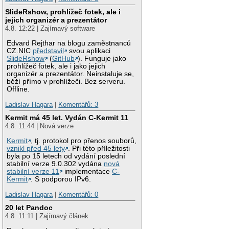
SlideRshow, prohlížeč fotek, ale i
jejich organizér a prezentátor
4.8. 12:22 | Zajímavý software
Edvard Rejthar na blogu zaměstnanců
CZ.NIC
představil
svou aplikaci
SlideRshow
(
GitHub
). Funguje jako
prohlížeč fotek, ale i jako jejich
organizér a prezentátor. Neinstaluje se,
běží přímo v prohlížeči. Bez serveru.
Offline.
Ladislav Hagara
|
Komentářů: 3
Kermit má 45 let. Vydán C-Kermit 11
4.8. 11:44 | Nová verze
Kermit
, tj. protokol pro přenos souborů,
vznikl před 45 lety
. Při této příležitosti
byla po 15 letech od vydání poslední
stabilní verze 9.0.302 vydána
nová
stabilní verze 11
implementace
C-
Kermit
. S podporou IPv6.
Ladislav Hagara
|
Komentářů: 0
20 let Pandoc
4.8. 11:11 | Zajímavý článek