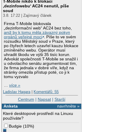
T-Mobile nikdo k blokaci
‚dezinfowebu‘ AC24 nenutil, píše
soud
3.8. 17:22 | Zajímavý článek
Firma T-Mobile blokovala
„dezinformační web“ AC24 bez toho,
aniž by k tomu měla závazný pokyn
orgánů veřejné moci
. Píše to ve svém
rozsudku Městský soud v Praze, který
po čtyřech letech uzavřel kauzu blokace
zmíněného webu. Operátor musí
uhradit škodu ve výši 35 tisíc korun.
Advokát společnosti T-Mobile se snažil i
u odvolacího senátu argumentovat tím,
že firma jednala v dobré víře, když na
stránky omezila přístup poté, co ji k
tomu vyzvalo
…
více »
Ladislav Hagara
|
Komentářů: 55
Centrum
|
Napsat
|
Starší
Anketa
navrhněte »
Které desktopové prostředí na Linuxu
používáte?
Budgie
(
10%
)