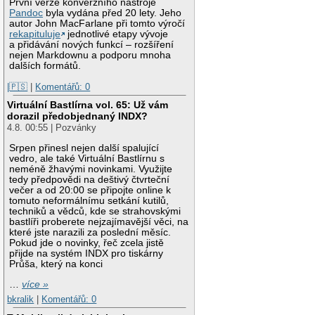
První verze konverzního nástroje
Pandoc
byla vydána před 20 lety. Jeho
autor John MacFarlane při tomto výročí
rekapituluje
jednotlivé etapy vývoje
a přidávání nových funkcí – rozšíření
nejen Markdownu a podporu mnoha
dalších formátů.
|🇵🇸
|
Komentářů: 0
Virtuální Bastlírna vol. 65: Už vám
dorazil předobjednaný INDX?
4.8. 00:55 | Pozvánky
Srpen přinesl nejen další spalující
vedro, ale také Virtuální Bastlírnu s
neméně žhavými novinkami. Využijte
tedy předpovědi na deštivý čtvrteční
večer a od 20:00 se připojte online k
tomuto neformálnímu setkání kutilů,
techniků a vědců, kde se strahovskými
bastlíři proberete nejzajímavější věci, na
které jste narazili za poslední měsíc.
Pokud jde o novinky, řeč zcela jistě
přijde na systém INDX pro tiskárny
Průša, který na konci
…
více »
bkralik
|
Komentářů: 0