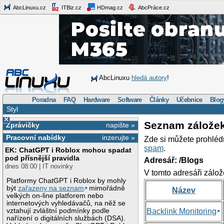
AbcLinuxu.cz
ITBiz.cz
HDmag.cz
AbcPráce.cz
AbcLinuxu
hledá autory
!
Poradna
FAQ
Hardware
Software
Články
Učebnice
Blog
Styl
×
Seznam zálože
Zprávičky
napište »
Pracovní nabídky
inzerujte »
Zde si můžete prohléd
spam
.
EK: ChatGPT i Roblox mohou spadat
pod přísnější pravidla
Adresář: /Blogs
dnes 08:00 | IT novinky
V tomto adresáři zálož
Platformy ChatGPT i Roblox by mohly
být
zařazeny na seznam
mimořádně
Název
velkých on-line platforem nebo
internetových vyhledávačů, na něž se
vztahují zvláštní podmínky podle
Backlink Monitoring
nařízení o digitálních službách (DSA).