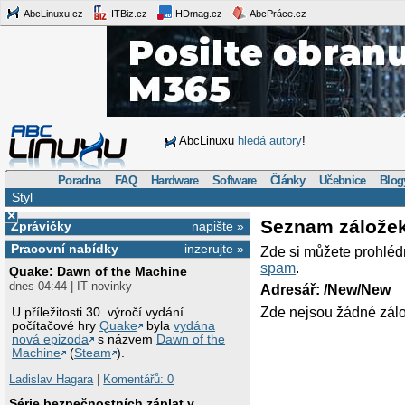
AbcLinuxu.cz
ITBiz.cz
HDmag.cz
AbcPráce.cz
AbcLinuxu
hledá autory
!
Poradna
FAQ
Hardware
Software
Články
Učebnice
Blog
Styl
×
Seznam zálože
Zprávičky
napište »
Pracovní nabídky
inzerujte »
Zde si můžete prohléd
spam
.
Quake: Dawn of the Machine
dnes 04:44 | IT novinky
Adresář: /New/New
Zde nejsou žádné zálo
U příležitosti 30. výročí vydání
počítačové hry
Quake
byla
vydána
nová epizoda
s názvem
Dawn of the
Machine
(
Steam
).
Ladislav Hagara
|
Komentářů: 0
Série bezpečnostních záplat v