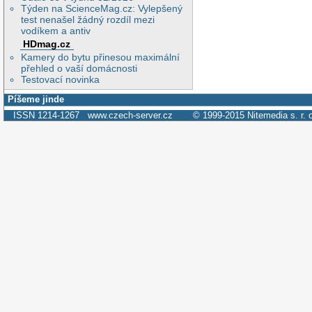
Týden na ScienceMag.cz: Vylepšený
test nenašel žádný rozdíl mezi
vodíkem a antiv
HDmag.cz
Kamery do bytu přinesou maximální
přehled o vaší domácnosti
Testovací novinka
Píšeme jinde
ISSN 1214-1267
www.czech-server.cz
© 1999-2015
Nitemedia s. r. 