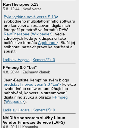
RawTherapee 5.13
5.8. 12:44 | Nová verze
Byla vydána nová verze 5.13
svobodného multiplatformního softwaru
pro konverzi a zpracování digitálních
fotografií primárně ve formátů RAW
RawTherapee
(
Wikipedie
). Vedle
zdrojových kódů je k dispozici také
balíček ve formátu
AppImage
. Stačí jej
stáhnout, nastavit právo ke spuštění a
spustit.
Ladislav Hagara
|
Komentářů: 0
FFmpeg 9.0 "Lei"
4.8. 20:44 | Zajímavý článek
Jean-Baptiste Kempf na svém blogu
představil novou verzi 9.0 "Lei"
kolekce
svobodného softwaru umožňujícího
nahrávání, konverzi a streamovaní
digitálního zvuku a obrazu
FFmpeg
(
Wikipedie
).
Ladislav Hagara
|
Komentářů: 0
NVIDIA sponzorem služby Linux
Vendor Firmware Service (LVFS)
4.8. 20:11 | Komunita