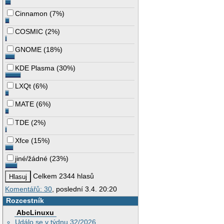
Cinnamon
(
7%
)
COSMIC
(
2%
)
GNOME
(
18%
)
KDE Plasma
(
30%
)
LXQt
(
6%
)
MATE
(
6%
)
TDE
(
2%
)
Xfce
(
15%
)
jiné/žádné
(
23%
)
Celkem 2344 hlasů
Komentářů: 30
, poslední 3.4. 20:20
Rozcestník
AbcLinuxu
Událo se v týdnu 32/2026