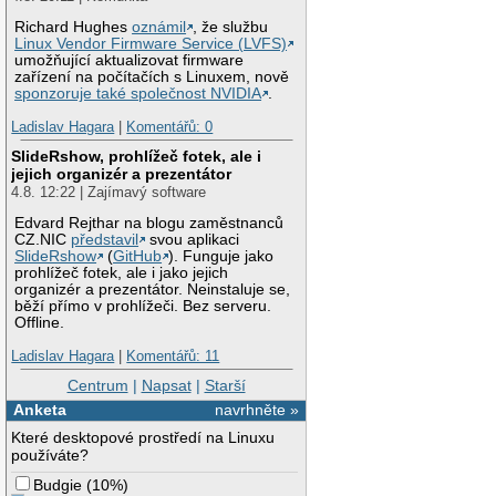
Richard Hughes
oznámil
, že službu
Linux Vendor Firmware Service (LVFS)
umožňující aktualizovat firmware
zařízení na počítačích s Linuxem, nově
sponzoruje také společnost NVIDIA
.
Ladislav Hagara
|
Komentářů: 0
SlideRshow, prohlížeč fotek, ale i
jejich organizér a prezentátor
4.8. 12:22 | Zajímavý software
Edvard Rejthar na blogu zaměstnanců
CZ.NIC
představil
svou aplikaci
SlideRshow
(
GitHub
). Funguje jako
prohlížeč fotek, ale i jako jejich
organizér a prezentátor. Neinstaluje se,
běží přímo v prohlížeči. Bez serveru.
Offline.
Ladislav Hagara
|
Komentářů: 11
Centrum
|
Napsat
|
Starší
Anketa
navrhněte »
Které desktopové prostředí na Linuxu
používáte?
Budgie
(
10%
)