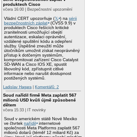
produktech Cisco
včera 16:00 | Bezpečnostní upozornění
Vládní CERT upozorňuje (
𝕏
) na
sérii
bezpečnostních záplat
(CVSS 9.9) v
produktech Cisco řešících kritické
zranitelnosti umožňující obejití
autentizace, eskalaci oprávnění,
vzdálené spuštění kódu a odepření
služby. Úspěšné zneužití může
útočníkům umožnit získat neoprávněný
přístup k dotčeným systémům,
kompromitovat zařízení Cisco Catalyst
SD-WAN a Cisco IOS XE, spustit
libovolný kód, zpřístupnit citlivé
informace nebo narušit dostupnost
postižených systémů.
Ladislav Hagara
|
Komentářů: 2
Soud nařídil firmě Meta zaplatit 567
milionů USD kvůli újmě způsobené
dětem
včera 15:33 | IT novinky
Soud v americkém státě Nové Mexiko
ve čtvrtek
nařídil
internetové
společnosti Meta Platforms zaplatit 567
milionů dolarů (téměř 12 miliard Kč) za