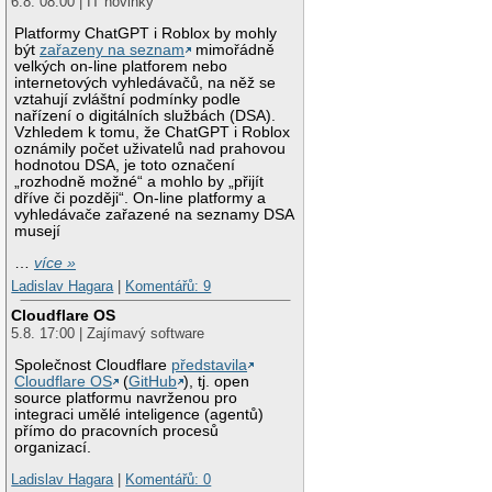
6.8. 08:00 | IT novinky
Platformy ChatGPT i Roblox by mohly
být
zařazeny na seznam
mimořádně
velkých on-line platforem nebo
internetových vyhledávačů, na něž se
vztahují zvláštní podmínky podle
nařízení o digitálních službách (DSA).
Vzhledem k tomu, že ChatGPT i Roblox
oznámily počet uživatelů nad prahovou
hodnotou DSA, je toto označení
„rozhodně možné“ a mohlo by „přijít
dříve či později“. On-line platformy a
vyhledávače zařazené na seznamy DSA
musejí
…
více »
Ladislav Hagara
|
Komentářů: 9
Cloudflare OS
5.8. 17:00 | Zajímavý software
Společnost Cloudflare
představila
Cloudflare OS
(
GitHub
), tj. open
source platformu navrženou pro
integraci umělé inteligence (agentů)
přímo do pracovních procesů
organizací.
Ladislav Hagara
|
Komentářů: 0