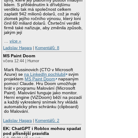
újmy, které její platformy působí mladým
lidem. S přihlédnutím k dřívějšímu
verdiktu tak má společnost celkem
zaplatit 942 milionů dolarů, což je malý
zlomek jejího ročního výnosu, který loni
činil 60 miliard dolarů. Čtvrteční verdikt
firmě také nařizuje, aby změnila způsob,
jakým její
…
více »
Ladislav Hagara
|
Komentářů: 8
MS Paint Doom
včera 12:44 | Humor
Mark Russinovich (CTO v Microsoft
Azure) se
na LinkedIn pochlubil
svým
projektem
MS Paint Doom
napsaným
pomocí Claude. Hru Doom umožňuje
hrát v programu Malování (Microsoft
Paint). Malování funguje jako monitor.
Herní engine (ViZDoom) běží na pozadí
a každý vykreslený snímek hry vkládá
automaticky přes schránku (clipboard)
do Malování.
Ladislav Hagara
|
Komentářů: 2
EK: ChatGPT i Roblox mohou spadat
pod přísnější pravidla