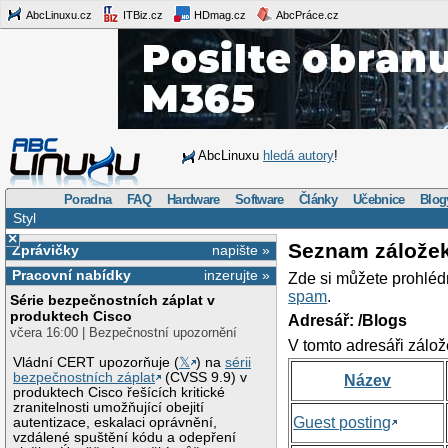
AbcLinuxu.cz
ITBiz.cz
HDmag.cz
AbcPráce.cz
AbcLinuxu
hledá autory
!
Poradna
FAQ
Hardware
Software
Články
Učebnice
Blog
Styl
×
Seznam zálože
Zprávičky
napište »
Pracovní nabídky
inzerujte »
Zde si můžete prohléd
spam
.
Série bezpečnostních záplat v
produktech Cisco
Adresář: /Blogs
včera 16:00 | Bezpečnostní upozornění
V tomto adresáři zálož
Vládní CERT upozorňuje (
𝕏
) na
sérii
bezpečnostních záplat
(CVSS 9.9) v
Název
produktech Cisco řešících kritické
zranitelnosti umožňující obejití
Guest posting
autentizace, eskalaci oprávnění,
vzdálené spuštění kódu a odepření