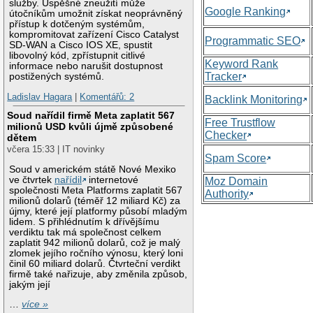
služby. Úspěšné zneužití může
Google Ranking
útočníkům umožnit získat neoprávněný
přístup k dotčeným systémům,
kompromitovat zařízení Cisco Catalyst
Programmatic SEO
SD-WAN a Cisco IOS XE, spustit
libovolný kód, zpřístupnit citlivé
Keyword Rank
informace nebo narušit dostupnost
Tracker
postižených systémů.
Ladislav Hagara
|
Komentářů: 2
Backlink Monitoring
Soud nařídil firmě Meta zaplatit 567
Free Trustflow
milionů USD kvůli újmě způsobené
Checker
dětem
včera 15:33 | IT novinky
Spam Score
Soud v americkém státě Nové Mexiko
ve čtvrtek
nařídil
internetové
Moz Domain
společnosti Meta Platforms zaplatit 567
Authority
milionů dolarů (téměř 12 miliard Kč) za
újmy, které její platformy působí mladým
lidem. S přihlédnutím k dřívějšímu
verdiktu tak má společnost celkem
zaplatit 942 milionů dolarů, což je malý
zlomek jejího ročního výnosu, který loni
činil 60 miliard dolarů. Čtvrteční verdikt
firmě také nařizuje, aby změnila způsob,
jakým její
…
více »