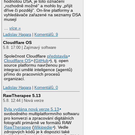
hodnotou DSA, je toto označení
„rozhodně možné“ a mohlo by „přijít
dříve či později“. On-line platformy a
vyhledávače zařazené na seznamy DSA
musejí
…
více »
Ladislav Hagara
|
Komentářů: 9
Cloudflare OS
5.8. 17:00 | Zajímavý software
Společnost Cloudflare
představila
Cloudflare OS
(
GitHub
), tj. open
source platformu navrženou pro
integraci umělé inteligence (agentů)
přímo do pracovních procesů
organizací.
Ladislav Hagara
|
Komentářů: 0
RawTherapee 5.13
5.8. 12:44 | Nová verze
Byla vydána nová verze 5.13
svobodného multiplatformního softwaru
pro konverzi a zpracování digitálních
fotografií primárně ve formátů RAW
RawTherapee
(
Wikipedie
). Vedle
zdrojových kódů je k dispozici také