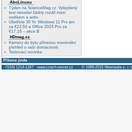
AbcLinuxu
Týden na ScienceMag.cz: Vylepšený
test nenašel žádný rozdíl mezi
vodíkem a antiv
Ušetřete 30 %: Windows 11 Pro jen
za €22,50 a Office 2024 Pro za
€17,15 – akce B
HDmag.cz
Kamery do bytu přinesou maximální
přehled o vaší domácnosti
Testovací novinka
Píšeme jinde
ISSN 1214-1267
www.czech-server.cz
© 1999-2015
Nitemedia s. r. 