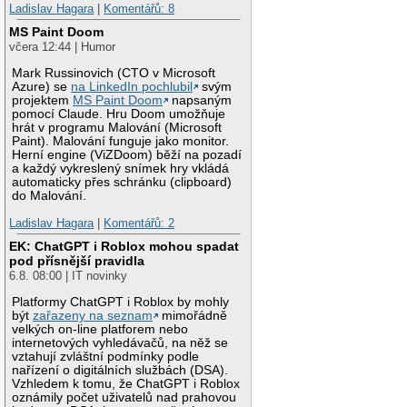
Ladislav Hagara
|
Komentářů: 8
MS Paint Doom
včera 12:44 | Humor
Mark Russinovich (CTO v Microsoft
Azure) se
na LinkedIn pochlubil
svým
projektem
MS Paint Doom
napsaným
pomocí Claude. Hru Doom umožňuje
hrát v programu Malování (Microsoft
Paint). Malování funguje jako monitor.
Herní engine (ViZDoom) běží na pozadí
a každý vykreslený snímek hry vkládá
automaticky přes schránku (clipboard)
do Malování.
Ladislav Hagara
|
Komentářů: 2
EK: ChatGPT i Roblox mohou spadat
pod přísnější pravidla
6.8. 08:00 | IT novinky
Platformy ChatGPT i Roblox by mohly
být
zařazeny na seznam
mimořádně
velkých on-line platforem nebo
internetových vyhledávačů, na něž se
vztahují zvláštní podmínky podle
nařízení o digitálních službách (DSA).
Vzhledem k tomu, že ChatGPT i Roblox
oznámily počet uživatelů nad prahovou