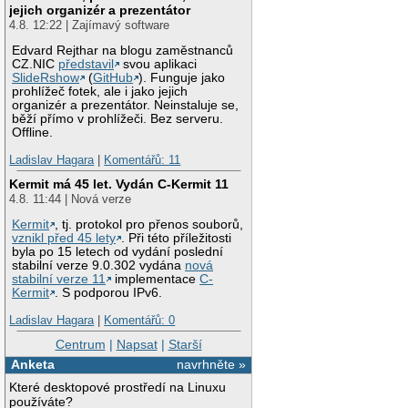
jejich organizér a prezentátor
4.8. 12:22 | Zajímavý software
Edvard Rejthar na blogu zaměstnanců
CZ.NIC
představil
svou aplikaci
SlideRshow
(
GitHub
). Funguje jako
prohlížeč fotek, ale i jako jejich
organizér a prezentátor. Neinstaluje se,
běží přímo v prohlížeči. Bez serveru.
Offline.
Ladislav Hagara
|
Komentářů: 11
Kermit má 45 let. Vydán C-Kermit 11
4.8. 11:44 | Nová verze
Kermit
, tj. protokol pro přenos souborů,
vznikl před 45 lety
. Při této příležitosti
byla po 15 letech od vydání poslední
stabilní verze 9.0.302 vydána
nová
stabilní verze 11
implementace
C-
Kermit
. S podporou IPv6.
Ladislav Hagara
|
Komentářů: 0
Centrum
|
Napsat
|
Starší
Anketa
navrhněte »
Které desktopové prostředí na Linuxu
používáte?