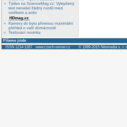
Týden na ScienceMag.cz: Vylepšený
test nenašel žádný rozdíl mezi
vodíkem a antiv
HDmag.cz
Kamery do bytu přinesou maximální
přehled o vaší domácnosti
Testovací novinka
Píšeme jinde
ISSN 1214-1267
www.czech-server.cz
© 1999-2015
Nitemedia s. r. 