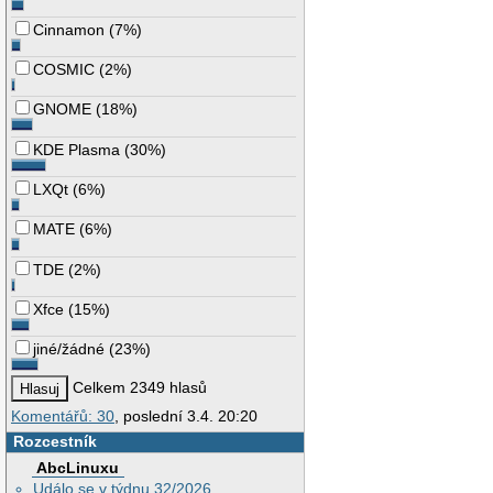
Cinnamon
(
7%
)
COSMIC
(
2%
)
GNOME
(
18%
)
KDE Plasma
(
30%
)
LXQt
(
6%
)
MATE
(
6%
)
TDE
(
2%
)
Xfce
(
15%
)
jiné/žádné
(
23%
)
Celkem 2349 hlasů
Komentářů: 30
, poslední 3.4. 20:20
Rozcestník
AbcLinuxu
Událo se v týdnu 32/2026