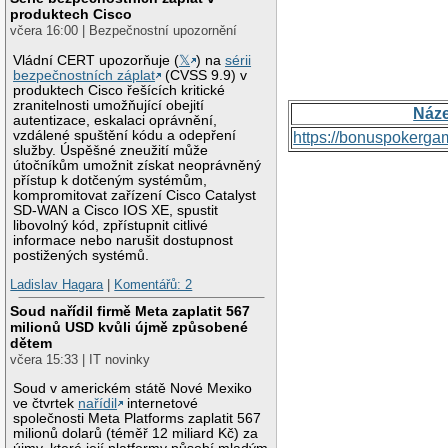
produktech Cisco
včera 16:00 | Bezpečnostní upozornění
Vládní CERT upozorňuje (
𝕏
) na
sérii
bezpečnostních záplat
(CVSS 9.9) v
produktech Cisco řešících kritické
zranitelnosti umožňující obejití
Náz
autentizace, eskalaci oprávnění,
vzdálené spuštění kódu a odepření
https://bonuspokerga
služby. Úspěšné zneužití může
útočníkům umožnit získat neoprávněný
přístup k dotčeným systémům,
kompromitovat zařízení Cisco Catalyst
SD-WAN a Cisco IOS XE, spustit
libovolný kód, zpřístupnit citlivé
informace nebo narušit dostupnost
postižených systémů.
Ladislav Hagara
|
Komentářů: 2
Soud nařídil firmě Meta zaplatit 567
milionů USD kvůli újmě způsobené
dětem
včera 15:33 | IT novinky
Soud v americkém státě Nové Mexiko
ve čtvrtek
nařídil
internetové
společnosti Meta Platforms zaplatit 567
milionů dolarů (téměř 12 miliard Kč) za