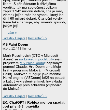
újmy, které její platformy působí mladým
lidem. S přihlédnutím k dřívějšímu
verdiktu tak má společnost celkem
zaplatit 942 milionů dolarů, což je malý
zlomek jejího ročního výnosu, který loni
činil 60 miliard dolarů. Čtvrteční verdikt
firmě také nařizuje, aby změnila způsob,
jakým její
…
více »
Ladislav Hagara
|
Komentářů: 9
MS Paint Doom
včera 12:44 | Humor
Mark Russinovich (CTO v Microsoft
Azure) se
na LinkedIn pochlubil
svým
projektem
MS Paint Doom
napsaným
pomocí Claude. Hru Doom umožňuje
hrát v programu Malování (Microsoft
Paint). Malování funguje jako monitor.
Herní engine (ViZDoom) běží na pozadí
a každý vykreslený snímek hry vkládá
automaticky přes schránku (clipboard)
do Malování.
Ladislav Hagara
|
Komentářů: 2
EK: ChatGPT i Roblox mohou spadat
pod přísnější pravidla