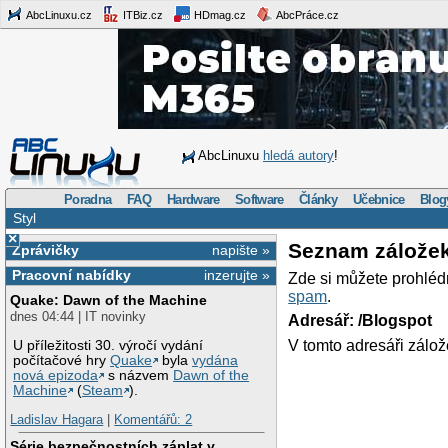
AbcLinuxu.cz
ITBiz.cz
HDmag.cz
AbcPráce.cz
AbcLinuxu
hledá autory
!
Poradna
FAQ
Hardware
Software
Články
Učebnice
Blog
Styl
×
Seznam zálože
Zprávičky
napište »
Pracovní nabídky
inzerujte »
Zde si můžete prohléd
spam
.
Quake: Dawn of the Machine
dnes 04:44 | IT novinky
Adresář: /Blogspot
V tomto adresáři zálož
U příležitosti 30. výročí vydání
počítačové hry
Quake
byla
vydána
nová epizoda
s názvem
Dawn of the
Machine
(
Steam
).
Ladislav Hagara
|
Komentářů: 2
Série bezpečnostních záplat v