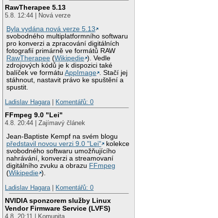
RawTherapee 5.13
5.8. 12:44 | Nová verze
Byla vydána nová verze 5.13
svobodného multiplatformního softwaru
pro konverzi a zpracování digitálních
fotografií primárně ve formátů RAW
RawTherapee
(
Wikipedie
). Vedle
zdrojových kódů je k dispozici také
balíček ve formátu
AppImage
. Stačí jej
stáhnout, nastavit právo ke spuštění a
spustit.
Ladislav Hagara
|
Komentářů: 0
FFmpeg 9.0 "Lei"
4.8. 20:44 | Zajímavý článek
Jean-Baptiste Kempf na svém blogu
představil novou verzi 9.0 "Lei"
kolekce
svobodného softwaru umožňujícího
nahrávání, konverzi a streamovaní
digitálního zvuku a obrazu
FFmpeg
(
Wikipedie
).
Ladislav Hagara
|
Komentářů: 0
NVIDIA sponzorem služby Linux
Vendor Firmware Service (LVFS)
4.8. 20:11 | Komunita