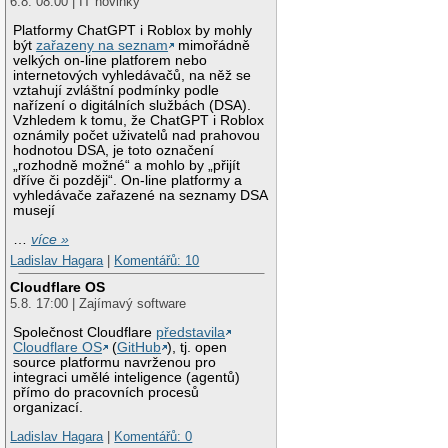
6.8. 08:00 | IT novinky
Platformy ChatGPT i Roblox by mohly
být
zařazeny na seznam
mimořádně
velkých on-line platforem nebo
internetových vyhledávačů, na něž se
vztahují zvláštní podmínky podle
nařízení o digitálních službách (DSA).
Vzhledem k tomu, že ChatGPT i Roblox
oznámily počet uživatelů nad prahovou
hodnotou DSA, je toto označení
„rozhodně možné“ a mohlo by „přijít
dříve či později“. On-line platformy a
vyhledávače zařazené na seznamy DSA
musejí
…
více »
Ladislav Hagara
|
Komentářů: 10
Cloudflare OS
5.8. 17:00 | Zajímavý software
Společnost Cloudflare
představila
Cloudflare OS
(
GitHub
), tj. open
source platformu navrženou pro
integraci umělé inteligence (agentů)
přímo do pracovních procesů
organizací.
Ladislav Hagara
|
Komentářů: 0