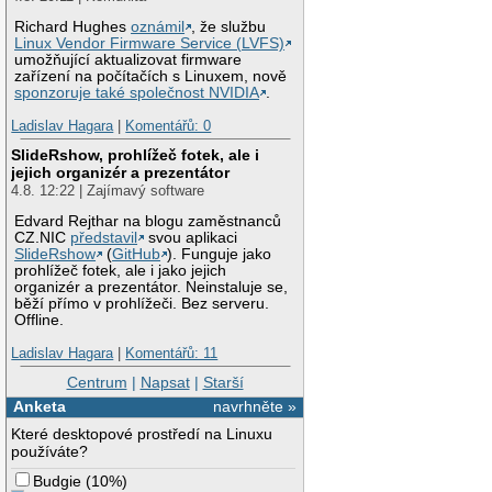
Richard Hughes
oznámil
, že službu
Linux Vendor Firmware Service (LVFS)
umožňující aktualizovat firmware
zařízení na počítačích s Linuxem, nově
sponzoruje také společnost NVIDIA
.
Ladislav Hagara
|
Komentářů: 0
SlideRshow, prohlížeč fotek, ale i
jejich organizér a prezentátor
4.8. 12:22 | Zajímavý software
Edvard Rejthar na blogu zaměstnanců
CZ.NIC
představil
svou aplikaci
SlideRshow
(
GitHub
). Funguje jako
prohlížeč fotek, ale i jako jejich
organizér a prezentátor. Neinstaluje se,
běží přímo v prohlížeči. Bez serveru.
Offline.
Ladislav Hagara
|
Komentářů: 11
Centrum
|
Napsat
|
Starší
Anketa
navrhněte »
Které desktopové prostředí na Linuxu
používáte?
Budgie
(
10%
)