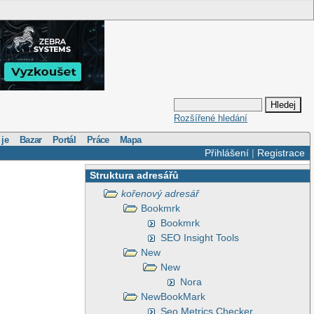
Rozšířené hledání
 je
Bazar
Portál
Práce
Mapa
Přihlášení
|
Registrace
Struktura adresářů
kořenový adresář
Bookmrk
Bookmrk
SEO Insight Tools
New
New
Nora
NewBookMark
Seo Metrics Checker