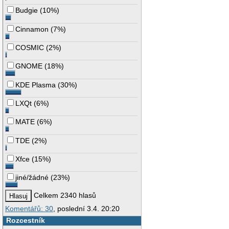
Budgie
(
10%
)
Cinnamon
(
7%
)
COSMIC
(
2%
)
GNOME
(
18%
)
KDE Plasma
(
30%
)
LXQt
(
6%
)
MATE
(
6%
)
TDE
(
2%
)
Xfce
(
15%
)
jiné/žádné
(
23%
)
Celkem 2340 hlasů
Komentářů: 30
, poslední 3.4. 20:20
Rozcestník