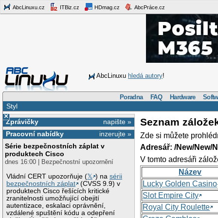
AbcLinuxu.cz
ITBiz.cz
HDmag.cz
AbcPráce.cz
AbcLinuxu
hledá autory
!
Poradna
FAQ
Hardware
Softw
Styl
×
Seznam zálože
Zprávičky
napište »
Pracovní nabídky
inzerujte »
Zde si můžete prohléd
Série bezpečnostních záplat v
Adresář: /New/New/N
produktech Cisco
V tomto adresáři zálož
dnes 16:00 | Bezpečnostní upozornění
Název
Vládní CERT upozorňuje (
𝕏
) na
sérii
Lucky Golden Casino
bezpečnostních záplat
(CVSS 9.9) v
produktech Cisco řešících kritické
Slot Empire City
zranitelnosti umožňující obejití
autentizace, eskalaci oprávnění,
Royal City Roulette
vzdálené spuštění kódu a odepření