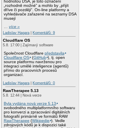
hodnotou DSA, je toto označení
„rozhodně možné“ a mohlo by „přijít
dříve či později“. On-line platformy a
vyhledávače zařazené na seznamy DSA
musejí
…
více »
Ladislav Hagara
|
Komentářů: 9
Cloudflare OS
5.8. 17:00 | Zajímavý software
Společnost Cloudflare
představila
Cloudflare OS
(
GitHub
), tj. open
source platformu navrženou pro
integraci umělé inteligence (agentů)
přímo do pracovních procesů
organizací.
Ladislav Hagara
|
Komentářů: 0
RawTherapee 5.13
5.8. 12:44 | Nová verze
Byla vydána nová verze 5.13
svobodného multiplatformního softwaru
pro konverzi a zpracování digitálních
fotografií primárně ve formátů RAW
RawTherapee
(
Wikipedie
). Vedle
zdrojových kódů je k dispozici také