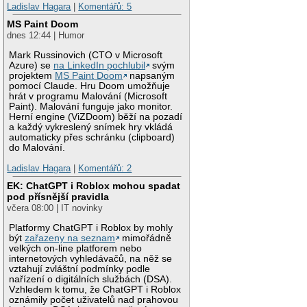
Ladislav Hagara
|
Komentářů: 5
MS Paint Doom
dnes 12:44 | Humor
Mark Russinovich (CTO v Microsoft
Azure) se
na LinkedIn pochlubil
svým
projektem
MS Paint Doom
napsaným
pomocí Claude. Hru Doom umožňuje
hrát v programu Malování (Microsoft
Paint). Malování funguje jako monitor.
Herní engine (ViZDoom) běží na pozadí
a každý vykreslený snímek hry vkládá
automaticky přes schránku (clipboard)
do Malování.
Ladislav Hagara
|
Komentářů: 2
EK: ChatGPT i Roblox mohou spadat
pod přísnější pravidla
včera 08:00 | IT novinky
Platformy ChatGPT i Roblox by mohly
být
zařazeny na seznam
mimořádně
velkých on-line platforem nebo
internetových vyhledávačů, na něž se
vztahují zvláštní podmínky podle
nařízení o digitálních službách (DSA).
Vzhledem k tomu, že ChatGPT i Roblox
oznámily počet uživatelů nad prahovou