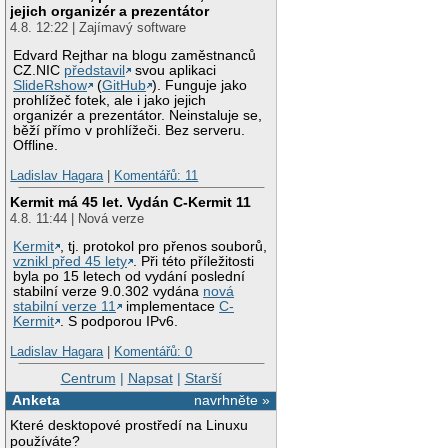
jejich organizér a prezentátor
4.8. 12:22 | Zajímavý software
Edvard Rejthar na blogu zaměstnanců
CZ.NIC
představil
svou aplikaci
SlideRshow
(
GitHub
). Funguje jako
prohlížeč fotek, ale i jako jejich
organizér a prezentátor. Neinstaluje se,
běží přímo v prohlížeči. Bez serveru.
Offline.
Ladislav Hagara
|
Komentářů: 11
Kermit má 45 let. Vydán C-Kermit 11
4.8. 11:44 | Nová verze
Kermit
, tj. protokol pro přenos souborů,
vznikl před 45 lety
. Při této příležitosti
byla po 15 letech od vydání poslední
stabilní verze 9.0.302 vydána
nová
stabilní verze 11
implementace
C-
Kermit
. S podporou IPv6.
Ladislav Hagara
|
Komentářů: 0
Centrum
|
Napsat
|
Starší
Anketa
navrhněte »
Které desktopové prostředí na Linuxu
používáte?