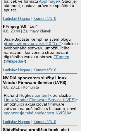
balíček ve formátu
AppImage
. Stačí jej
stáhnout, nastavit právo ke spuštění a
spustit.
Ladislav Hagara
|
Komentářů: 0
FFmpeg 9.0 "Lei"
4.8. 20:44 | Zajímavý článek
Jean-Baptiste Kempf na svém blogu
představil novou verzi 9.0 "Lei"
kolekce
svobodného softwaru umožňujícího
nahrávání, konverzi a streamovaní
digitálního zvuku a obrazu
FFmpeg
(
Wikipedie
).
Ladislav Hagara
|
Komentářů: 0
NVIDIA sponzorem služby Linux
Vendor Firmware Service (LVFS)
4.8. 20:11 | Komunita
Richard Hughes
oznámil
, že službu
Linux Vendor Firmware Service (LVFS)
umožňující aktualizovat firmware
zařízení na počítačích s Linuxem, nově
sponzoruje také společnost NVIDIA
.
Ladislav Hagara
|
Komentářů: 0
SlideRshow, prohlížeč fotek, ale i