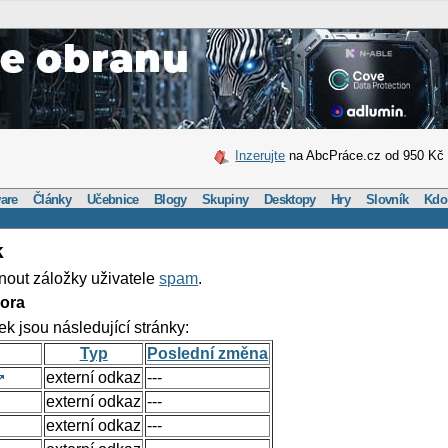
Inzerujte
na AbcPráce.cz od 950 Kč
are
Články
Učebnice
Blogy
Skupiny
Desktopy
Hry
Slovník
Kdo
k
nout záložky uživatele
spam
.
ora
ek jsou následující stránky:
Typ
Poslední změna
externí odkaz
---
externí odkaz
---
externí odkaz
---