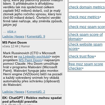
újmy, které její platformy působí mladým
lidem. S přihlédnutím k dřívějšímu
check domain metrics
verdiktu tak má společnost celkem
zaplatit 942 milionů dolarů, což je malý
zlomek jejího ročního výnosu, který loni
check moz metrics
činil 60 miliard dolarů. Čtvrteční verdikt
firmě také nařizuje, aby změnila způsob,
jakým její
check moz spam scor
…
více »
check spam score of
Ladislav Hagara
|
Komentářů: 9
domain
MS Paint Doom
check website spam
včera 12:44 | Humor
score
Mark Russinovich (CTO v Microsoft
check trust flow
Azure) se
na LinkedIn pochlubil
svým
projektem
MS Paint Doom
napsaným
pomocí Claude. Hru Doom umožňuje
free moz spam score
hrát v programu Malování (Microsoft
checker
Paint). Malování funguje jako monitor.
Herní engine (ViZDoom) běží na pozadí
a každý vykreslený snímek hry vkládá
automaticky přes schránku (clipboard)
do Malování.
Ladislav Hagara
|
Komentářů: 2
EK: ChatGPT i Roblox mohou spadat
pod přísnější pravidla