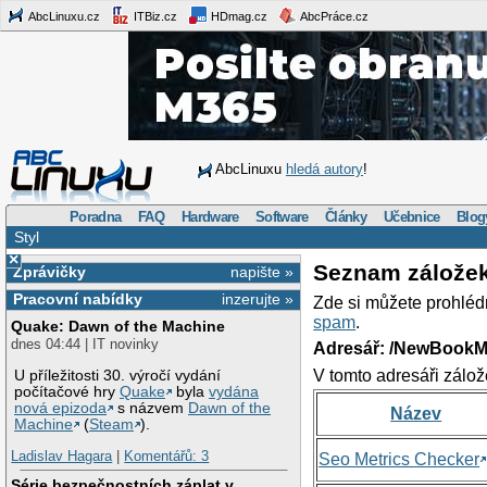
AbcLinuxu.cz
ITBiz.cz
HDmag.cz
AbcPráce.cz
AbcLinuxu
hledá autory
!
Poradna
FAQ
Hardware
Software
Články
Učebnice
Blog
Styl
×
Seznam zálože
Zprávičky
napište »
Pracovní nabídky
inzerujte »
Zde si můžete prohléd
spam
.
Quake: Dawn of the Machine
dnes 04:44 | IT novinky
Adresář: /NewBookM
V tomto adresáři zálož
U příležitosti 30. výročí vydání
počítačové hry
Quake
byla
vydána
nová epizoda
s názvem
Dawn of the
Název
Machine
(
Steam
).
Ladislav Hagara
|
Komentářů: 3
Seo Metrics Checker
Série bezpečnostních záplat v