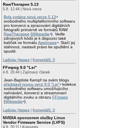
RawTherapee 5.13
5.8. 12:44 | Nová verze
Byla vydána nová verze 5.13
svobodného multiplatformního softwaru
pro konverzi a zpracování digitálních
fotografií primárně ve formátů RAW
RawTherapee
(
Wikipedie
). Vedle
zdrojových kódů je k dispozici také
balíček ve formátu
AppImage
. Stačí jej
stáhnout, nastavit právo ke spuštění a
spustit.
Ladislav Hagara
|
Komentářů: 0
FFmpeg 9.0 "Lei"
4.8. 20:44 | Zajímavý článek
Jean-Baptiste Kempf na svém blogu
představil novou verzi 9.0 "Lei"
kolekce
svobodného softwaru umožňujícího
nahrávání, konverzi a streamovaní
digitálního zvuku a obrazu
FFmpeg
(
Wikipedie
).
Ladislav Hagara
|
Komentářů: 0
NVIDIA sponzorem služby Linux
Vendor Firmware Service (LVFS)
4.8. 20:11 | Komunita