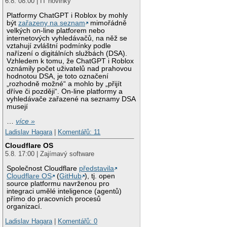
6.8. 08:00 | IT novinky
Platformy ChatGPT i Roblox by mohly
být
zařazeny na seznam
mimořádně
velkých on-line platforem nebo
internetových vyhledávačů, na něž se
vztahují zvláštní podmínky podle
nařízení o digitálních službách (DSA).
Vzhledem k tomu, že ChatGPT i Roblox
oznámily počet uživatelů nad prahovou
hodnotou DSA, je toto označení
„rozhodně možné“ a mohlo by „přijít
dříve či později“. On-line platformy a
vyhledávače zařazené na seznamy DSA
musejí
…
více »
Ladislav Hagara
|
Komentářů: 11
Cloudflare OS
5.8. 17:00 | Zajímavý software
Společnost Cloudflare
představila
Cloudflare OS
(
GitHub
), tj. open
source platformu navrženou pro
integraci umělé inteligence (agentů)
přímo do pracovních procesů
organizací.
Ladislav Hagara
|
Komentářů: 0