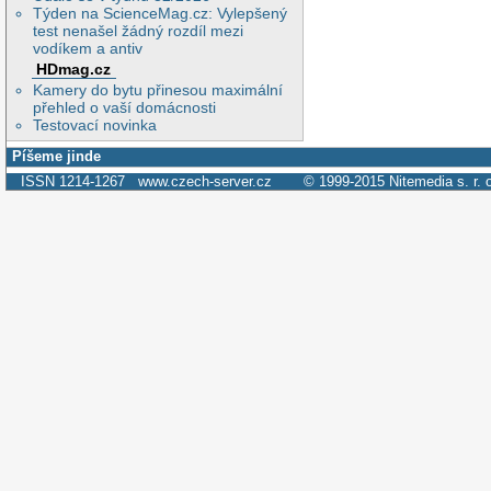
Týden na ScienceMag.cz: Vylepšený
test nenašel žádný rozdíl mezi
vodíkem a antiv
HDmag.cz
Kamery do bytu přinesou maximální
přehled o vaší domácnosti
Testovací novinka
Píšeme jinde
ISSN 1214-1267
www.czech-server.cz
© 1999-2015
Nitemedia s. r. 