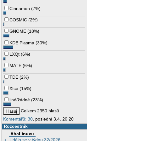
Cinnamon
(
7%
)
COSMIC
(
2%
)
GNOME
(
18%
)
KDE Plasma
(
30%
)
LXQt
(
6%
)
MATE
(
6%
)
TDE
(
2%
)
Xfce
(
15%
)
jiné/žádné
(
23%
)
Celkem 2350 hlasů
Komentářů: 30
, poslední 3.4. 20:20
Rozcestník
AbcLinuxu
Událo se v týdnu 32/2026