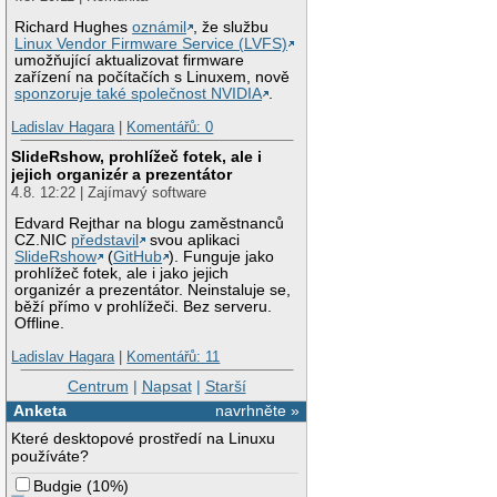
Richard Hughes
oznámil
, že službu
Linux Vendor Firmware Service (LVFS)
umožňující aktualizovat firmware
zařízení na počítačích s Linuxem, nově
sponzoruje také společnost NVIDIA
.
Ladislav Hagara
|
Komentářů: 0
SlideRshow, prohlížeč fotek, ale i
jejich organizér a prezentátor
4.8. 12:22 | Zajímavý software
Edvard Rejthar na blogu zaměstnanců
CZ.NIC
představil
svou aplikaci
SlideRshow
(
GitHub
). Funguje jako
prohlížeč fotek, ale i jako jejich
organizér a prezentátor. Neinstaluje se,
běží přímo v prohlížeči. Bez serveru.
Offline.
Ladislav Hagara
|
Komentářů: 11
Centrum
|
Napsat
|
Starší
Anketa
navrhněte »
Které desktopové prostředí na Linuxu
používáte?
Budgie
(
10%
)