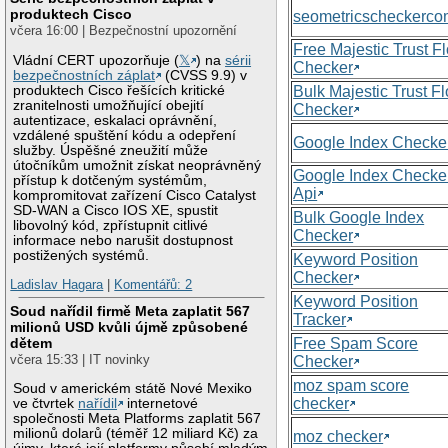
produktech Cisco
seometricscheckerc
včera 16:00 | Bezpečnostní upozornění
Free Majestic Trust F
Vládní CERT upozorňuje (
𝕏
) na
sérii
Checker
bezpečnostních záplat
(CVSS 9.9) v
produktech Cisco řešících kritické
Bulk Majestic Trust F
zranitelnosti umožňující obejití
Checker
autentizace, eskalaci oprávnění,
vzdálené spuštění kódu a odepření
Google Index Checke
služby. Úspěšné zneužití může
útočníkům umožnit získat neoprávněný
Google Index Checke
přístup k dotčeným systémům,
Api
kompromitovat zařízení Cisco Catalyst
SD-WAN a Cisco IOS XE, spustit
Bulk Google Index
libovolný kód, zpřístupnit citlivé
Checker
informace nebo narušit dostupnost
postižených systémů.
Keyword Position
Checker
Ladislav Hagara
|
Komentářů: 2
Keyword Position
Soud nařídil firmě Meta zaplatit 567
Tracker
milionů USD kvůli újmě způsobené
Free Spam Score
dětem
včera 15:33 | IT novinky
Checker
moz spam score
Soud v americkém státě Nové Mexiko
checker
ve čtvrtek
nařídil
internetové
společnosti Meta Platforms zaplatit 567
milionů dolarů (téměř 12 miliard Kč) za
moz checker