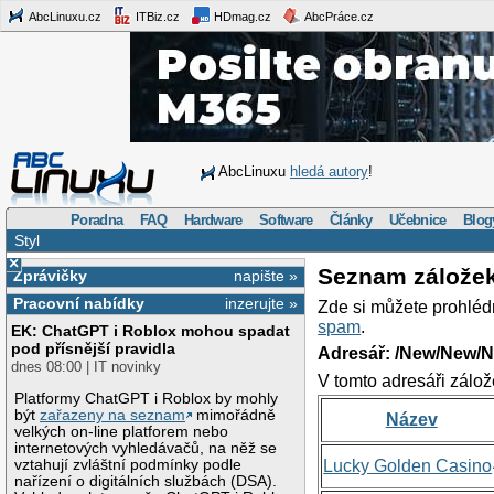
AbcLinuxu.cz
ITBiz.cz
HDmag.cz
AbcPráce.cz
AbcLinuxu
hledá autory
!
Poradna
FAQ
Hardware
Software
Články
Učebnice
Blog
Styl
×
Seznam zálože
Zprávičky
napište »
Pracovní nabídky
inzerujte »
Zde si můžete prohléd
spam
.
EK: ChatGPT i Roblox mohou spadat
pod přísnější pravidla
Adresář: /New/New/N
dnes 08:00 | IT novinky
V tomto adresáři zálož
Platformy ChatGPT i Roblox by mohly
být
zařazeny na seznam
mimořádně
Název
velkých on-line platforem nebo
internetových vyhledávačů, na něž se
vztahují zvláštní podmínky podle
Lucky Golden Casino
nařízení o digitálních službách (DSA).