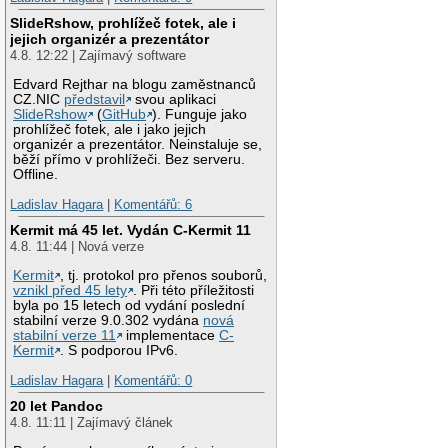
SlideRshow, prohlížeč fotek, ale i
jejich organizér a prezentátor
4.8. 12:22 | Zajímavý software
Edvard Rejthar na blogu zaměstnanců
CZ.NIC
představil
svou aplikaci
SlideRshow
(
GitHub
). Funguje jako
prohlížeč fotek, ale i jako jejich
organizér a prezentátor. Neinstaluje se,
běží přímo v prohlížeči. Bez serveru.
Offline.
Ladislav Hagara
|
Komentářů: 6
Kermit má 45 let. Vydán C-Kermit 11
4.8. 11:44 | Nová verze
Kermit
, tj. protokol pro přenos souborů,
vznikl před 45 lety
. Při této příležitosti
byla po 15 letech od vydání poslední
stabilní verze 9.0.302 vydána
nová
stabilní verze 11
implementace
C-
Kermit
. S podporou IPv6.
Ladislav Hagara
|
Komentářů: 0
20 let Pandoc
4.8. 11:11 | Zajímavý článek