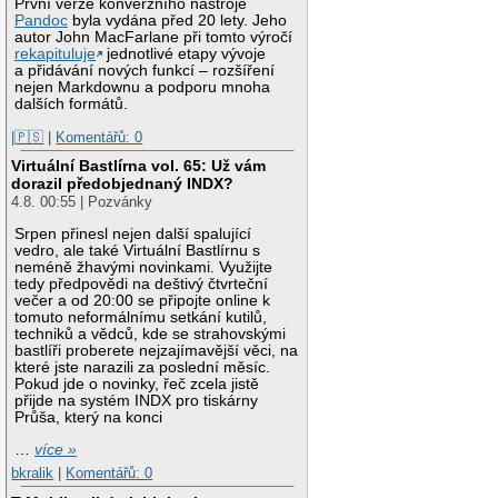
První verze konverzního nástroje
Pandoc
byla vydána před 20 lety. Jeho
autor John MacFarlane při tomto výročí
rekapituluje
jednotlivé etapy vývoje
a přidávání nových funkcí – rozšíření
nejen Markdownu a podporu mnoha
dalších formátů.
|🇵🇸
|
Komentářů: 0
Virtuální Bastlírna vol. 65: Už vám
dorazil předobjednaný INDX?
4.8. 00:55 | Pozvánky
Srpen přinesl nejen další spalující
vedro, ale také Virtuální Bastlírnu s
neméně žhavými novinkami. Využijte
tedy předpovědi na deštivý čtvrteční
večer a od 20:00 se připojte online k
tomuto neformálnímu setkání kutilů,
techniků a vědců, kde se strahovskými
bastlíři proberete nejzajímavější věci, na
které jste narazili za poslední měsíc.
Pokud jde o novinky, řeč zcela jistě
přijde na systém INDX pro tiskárny
Průša, který na konci
…
více »
bkralik
|
Komentářů: 0