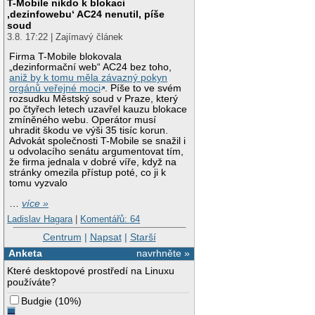
T-Mobile nikdo k blokaci
‚dezinfowebu‘ AC24 nenutil, píše
soud
3.8. 17:22 | Zajímavý článek
Firma T-Mobile blokovala
„dezinformační web“ AC24 bez toho,
aniž by k tomu měla závazný pokyn
orgánů veřejné moci
. Píše to ve svém
rozsudku Městský soud v Praze, který
po čtyřech letech uzavřel kauzu blokace
zmíněného webu. Operátor musí
uhradit škodu ve výši 35 tisíc korun.
Advokát společnosti T-Mobile se snažil i
u odvolacího senátu argumentovat tím,
že firma jednala v dobré víře, když na
stránky omezila přístup poté, co ji k
tomu vyzvalo
…
více »
Ladislav Hagara
|
Komentářů: 64
Centrum
|
Napsat
|
Starší
Anketa
navrhněte »
Které desktopové prostředí na Linuxu
používáte?
Budgie
(
10%
)