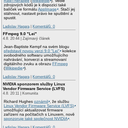
RawTherapee
(
Wikipedie
). Vedle
zdrojových kódů je k dispozici také
balíček ve formátu
AppImage
. Stačí jej
stáhnout, nastavit právo ke spuštění a
spustit.
Ladislav Hagara
|
Komentářů: 0
FFmpeg 9.0 "Lei"
4.8. 20:44 | Zajímavý článek
Jean-Baptiste Kempf na svém blogu
představil novou verzi 9.0 "Lei"
kolekce
svobodného softwaru umožňujícího
nahrávání, konverzi a streamovaní
digitálního zvuku a obrazu
FFmpeg
(
Wikipedie
).
Ladislav Hagara
|
Komentářů: 0
NVIDIA sponzorem služby Linux
Vendor Firmware Service (LVFS)
4.8. 20:11 | Komunita
Richard Hughes
oznámil
, že službu
Linux Vendor Firmware Service (LVFS)
umožňující aktualizovat firmware
zařízení na počítačích s Linuxem, nově
sponzoruje také společnost NVIDIA
.
Ladislav Hagara
|
Komentářů: 0