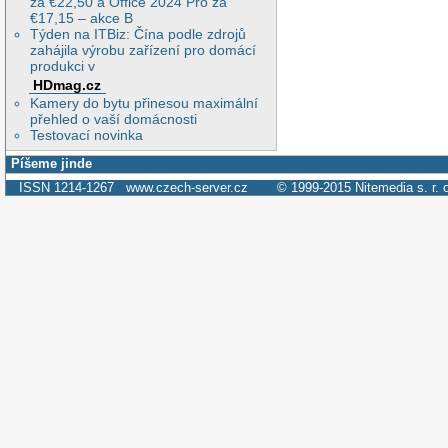
za €22,50 a Office 2024 Pro za
€17,15 – akce B
Týden na ITBiz: Čína podle zdrojů
zahájila výrobu zařízení pro domácí
produkci v
HDmag.cz
Kamery do bytu přinesou maximální
přehled o vaší domácnosti
Testovací novinka
Píšeme jinde
ISSN 1214-1267
www.czech-server.cz
© 1999-2015
Nitemedia s. r. 