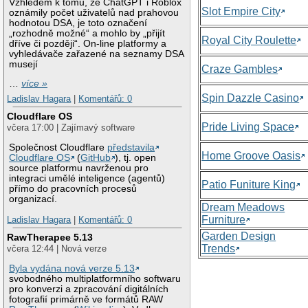
Vzhledem k tomu, že ChatGPT i Roblox
Slot Empire City
oznámily počet uživatelů nad prahovou
hodnotou DSA, je toto označení
„rozhodně možné“ a mohlo by „přijít
Royal City Roulette
dříve či později“. On-line platformy a
vyhledávače zařazené na seznamy DSA
musejí
Craze Gambles
…
více »
Spin Dazzle Casino
Ladislav Hagara
|
Komentářů: 0
Cloudflare OS
Pride Living Space
včera 17:00 | Zajímavý software
Společnost Cloudflare
představila
Home Groove Oasis
Cloudflare OS
(
GitHub
), tj. open
source platformu navrženou pro
integraci umělé inteligence (agentů)
Patio Funiture King
přímo do pracovních procesů
organizací.
Dream Meadows
Furniture
Ladislav Hagara
|
Komentářů: 0
Garden Design
RawTherapee 5.13
Trends
včera 12:44 | Nová verze
Byla vydána nová verze 5.13
svobodného multiplatformního softwaru
pro konverzi a zpracování digitálních
fotografií primárně ve formátů RAW