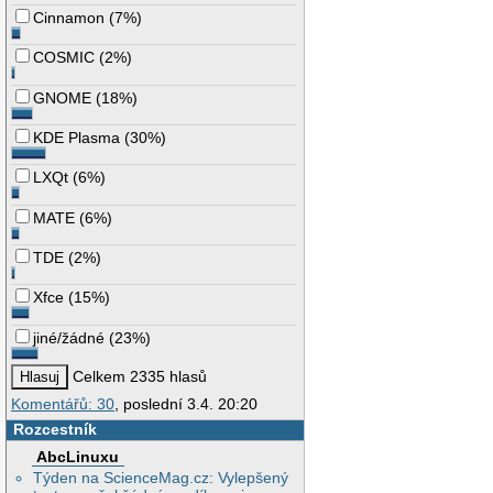
Cinnamon
(
7%
)
COSMIC
(
2%
)
GNOME
(
18%
)
KDE Plasma
(
30%
)
LXQt
(
6%
)
MATE
(
6%
)
TDE
(
2%
)
Xfce
(
15%
)
jiné/žádné
(
23%
)
Celkem 2335 hlasů
Komentářů: 30
, poslední 3.4. 20:20
Rozcestník
AbcLinuxu
Týden na ScienceMag.cz: Vylepšený