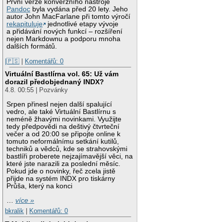
První verze konverzního nástroje
Pandoc
byla vydána před 20 lety. Jeho
autor John MacFarlane při tomto výročí
rekapituluje
jednotlivé etapy vývoje
a přidávání nových funkcí – rozšíření
nejen Markdownu a podporu mnoha
dalších formátů.
|🇵🇸
|
Komentářů: 0
Virtuální Bastlírna vol. 65: Už vám
dorazil předobjednaný INDX?
4.8. 00:55 | Pozvánky
Srpen přinesl nejen další spalující
vedro, ale také Virtuální Bastlírnu s
neméně žhavými novinkami. Využijte
tedy předpovědi na deštivý čtvrteční
večer a od 20:00 se připojte online k
tomuto neformálnímu setkání kutilů,
techniků a vědců, kde se strahovskými
bastlíři proberete nejzajímavější věci, na
které jste narazili za poslední měsíc.
Pokud jde o novinky, řeč zcela jistě
přijde na systém INDX pro tiskárny
Průša, který na konci
…
více »
bkralik
|
Komentářů: 0