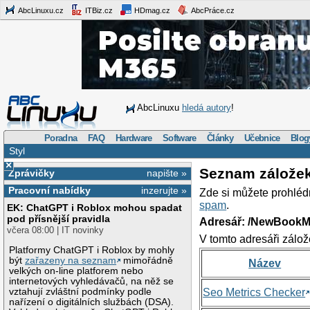
AbcLinuxu.cz
ITBiz.cz
HDmag.cz
AbcPráce.cz
AbcLinuxu
hledá autory
!
Poradna
FAQ
Hardware
Software
Články
Učebnice
Blog
Styl
×
Seznam zálože
Zprávičky
napište »
Pracovní nabídky
inzerujte »
Zde si můžete prohléd
spam
.
EK: ChatGPT i Roblox mohou spadat
pod přísnější pravidla
Adresář: /NewBookM
včera 08:00 | IT novinky
V tomto adresáři zálož
Platformy ChatGPT i Roblox by mohly
být
zařazeny na seznam
mimořádně
Název
velkých on-line platforem nebo
internetových vyhledávačů, na něž se
vztahují zvláštní podmínky podle
Seo Metrics Checker
nařízení o digitálních službách (DSA).