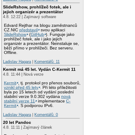
SlideRshow, prohlížeč fotek, ale i
jejich organizér a prezentátor
4.8. 12:22 | Zajímavý software
Edvard Rejthar na blogu zaměstnanců
CZ.NIC
představil
svou aplikaci
SlideRshow
(
GitHub
). Funguje jako
prohlížeč fotek, ale i jako jejich
organizér a prezentátor. Neinstaluje se,
běží přímo v prohlížeči. Bez serveru.
Offline.
Ladislav Hagara
|
Komentářů: 11
Kermit má 45 let. Vydán C-Kermit 11
4.8. 11:44 | Nová verze
Kermit
, tj. protokol pro přenos souborů,
vznikl před 45 lety
. Při této příležitosti
byla po 15 letech od vydání poslední
stabilní verze 9.0.302 vydána
nová
stabilní verze 11
implementace
C-
Kermit
. S podporou IPv6.
Ladislav Hagara
|
Komentářů: 0
20 let Pandoc
4.8. 11:11 | Zajímavý článek