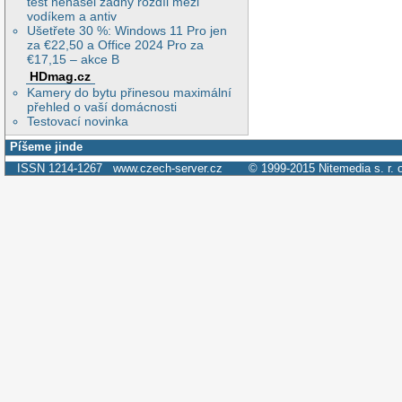
test nenašel žádný rozdíl mezi
vodíkem a antiv
Ušetřete 30 %: Windows 11 Pro jen
za €22,50 a Office 2024 Pro za
€17,15 – akce B
HDmag.cz
Kamery do bytu přinesou maximální
přehled o vaší domácnosti
Testovací novinka
Píšeme jinde
ISSN 1214-1267
www.czech-server.cz
© 1999-2015
Nitemedia s. r. 