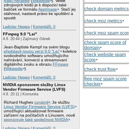
RawTherapee
(
Wikipedie
). Vedle
zdrojových kódů je k dispozici také
check domain metrics
balíček ve formátu
AppImage
. Stačí jej
stáhnout, nastavit právo ke spuštění a
spustit.
check moz metrics
Ladislav Hagara
|
Komentářů: 0
check moz spam scor
FFmpeg 9.0 "Lei"
4.8. 20:44 | Zajímavý článek
check spam score of
Jean-Baptiste Kempf na svém blogu
domain
představil novou verzi 9.0 "Lei"
kolekce
check website spam
svobodného softwaru umožňujícího
score
nahrávání, konverzi a streamovaní
digitálního zvuku a obrazu
FFmpeg
(
Wikipedie
).
check trust flow
Ladislav Hagara
|
Komentářů: 0
free moz spam score
checker
NVIDIA sponzorem služby Linux
Vendor Firmware Service (LVFS)
4.8. 20:11 | Komunita
Richard Hughes
oznámil
, že službu
Linux Vendor Firmware Service (LVFS)
umožňující aktualizovat firmware
zařízení na počítačích s Linuxem, nově
sponzoruje také společnost NVIDIA
.
Ladislav Hagara
|
Komentářů: 0