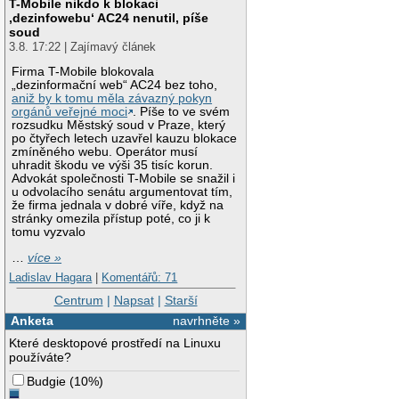
T-Mobile nikdo k blokaci
‚dezinfowebu‘ AC24 nenutil, píše
soud
3.8. 17:22 | Zajímavý článek
Firma T-Mobile blokovala
„dezinformační web“ AC24 bez toho,
aniž by k tomu měla závazný pokyn
orgánů veřejné moci
. Píše to ve svém
rozsudku Městský soud v Praze, který
po čtyřech letech uzavřel kauzu blokace
zmíněného webu. Operátor musí
uhradit škodu ve výši 35 tisíc korun.
Advokát společnosti T-Mobile se snažil i
u odvolacího senátu argumentovat tím,
že firma jednala v dobré víře, když na
stránky omezila přístup poté, co ji k
tomu vyzvalo
…
více »
Ladislav Hagara
|
Komentářů: 71
Centrum
|
Napsat
|
Starší
Anketa
navrhněte »
Které desktopové prostředí na Linuxu
používáte?
Budgie
(
10%
)