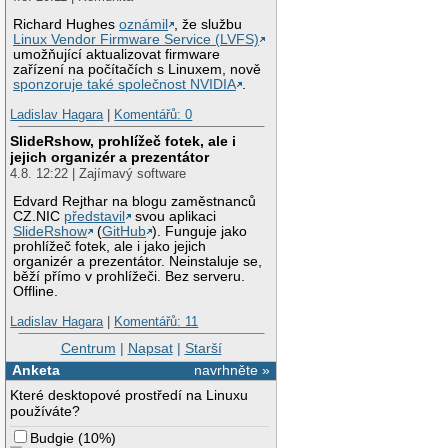
Richard Hughes
oznámil
, že službu
Linux Vendor Firmware Service (LVFS)
umožňující aktualizovat firmware
zařízení na počítačích s Linuxem, nově
sponzoruje také společnost NVIDIA
.
Ladislav Hagara
|
Komentářů: 0
SlideRshow, prohlížeč fotek, ale i
jejich organizér a prezentátor
4.8. 12:22 | Zajímavý software
Edvard Rejthar na blogu zaměstnanců
CZ.NIC
představil
svou aplikaci
SlideRshow
(
GitHub
). Funguje jako
prohlížeč fotek, ale i jako jejich
organizér a prezentátor. Neinstaluje se,
běží přímo v prohlížeči. Bez serveru.
Offline.
Ladislav Hagara
|
Komentářů: 11
Centrum
|
Napsat
|
Starší
Anketa
navrhněte »
Které desktopové prostředí na Linuxu
používáte?
Budgie
(
10%
)