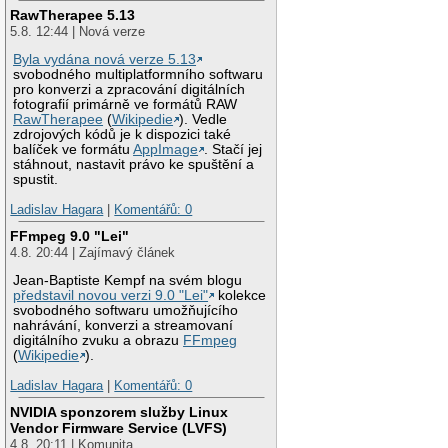
RawTherapee 5.13
5.8. 12:44 | Nová verze
Byla vydána nová verze 5.13
svobodného multiplatformního softwaru
pro konverzi a zpracování digitálních
fotografií primárně ve formátů RAW
RawTherapee
(
Wikipedie
). Vedle
zdrojových kódů je k dispozici také
balíček ve formátu
AppImage
. Stačí jej
stáhnout, nastavit právo ke spuštění a
spustit.
Ladislav Hagara
|
Komentářů: 0
FFmpeg 9.0 "Lei"
4.8. 20:44 | Zajímavý článek
Jean-Baptiste Kempf na svém blogu
představil novou verzi 9.0 "Lei"
kolekce
svobodného softwaru umožňujícího
nahrávání, konverzi a streamovaní
digitálního zvuku a obrazu
FFmpeg
(
Wikipedie
).
Ladislav Hagara
|
Komentářů: 0
NVIDIA sponzorem služby Linux
Vendor Firmware Service (LVFS)
4.8. 20:11 | Komunita