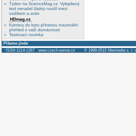
Týden na ScienceMag.cz: Vylepšený
test nenašel žádný rozdíl mezi
vodíkem a antiv
HDmag.cz
Kamery do bytu přinesou maximální
přehled o vaší domácnosti
Testovací novinka
Píšeme jinde
ISSN 1214-1267
www.czech-server.cz
© 1999-2015
Nitemedia s. r. 