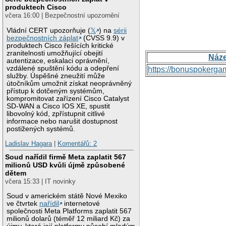
produktech Cisco
včera 16:00 | Bezpečnostní upozornění
Vládní CERT upozorňuje (
𝕏
) na
sérii
bezpečnostních záplat
(CVSS 9.9) v
produktech Cisco řešících kritické
zranitelnosti umožňující obejití
Náz
autentizace, eskalaci oprávnění,
vzdálené spuštění kódu a odepření
https://bonuspokerga
služby. Úspěšné zneužití může
útočníkům umožnit získat neoprávněný
přístup k dotčeným systémům,
kompromitovat zařízení Cisco Catalyst
SD-WAN a Cisco IOS XE, spustit
libovolný kód, zpřístupnit citlivé
informace nebo narušit dostupnost
postižených systémů.
Ladislav Hagara
|
Komentářů: 2
Soud nařídil firmě Meta zaplatit 567
milionů USD kvůli újmě způsobené
dětem
včera 15:33 | IT novinky
Soud v americkém státě Nové Mexiko
ve čtvrtek
nařídil
internetové
společnosti Meta Platforms zaplatit 567
milionů dolarů (téměř 12 miliard Kč) za