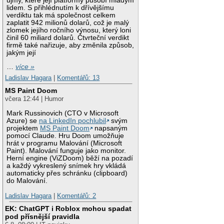
újmy, které její platformy působí mladým
lidem. S přihlédnutím k dřívějšímu
verdiktu tak má společnost celkem
zaplatit 942 milionů dolarů, což je malý
zlomek jejího ročního výnosu, který loni
činil 60 miliard dolarů. Čtvrteční verdikt
firmě také nařizuje, aby změnila způsob,
jakým její
…
více »
Ladislav Hagara
|
Komentářů: 13
MS Paint Doom
včera 12:44 | Humor
Mark Russinovich (CTO v Microsoft
Azure) se
na LinkedIn pochlubil
svým
projektem
MS Paint Doom
napsaným
pomocí Claude. Hru Doom umožňuje
hrát v programu Malování (Microsoft
Paint). Malování funguje jako monitor.
Herní engine (ViZDoom) běží na pozadí
a každý vykreslený snímek hry vkládá
automaticky přes schránku (clipboard)
do Malování.
Ladislav Hagara
|
Komentářů: 2
EK: ChatGPT i Roblox mohou spadat
pod přísnější pravidla