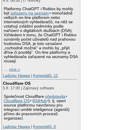
6.8. 08:00 | IT novinky
Platformy ChatGPT i Roblox by mohly
být
zařazeny na seznam
mimořádně
velkých on-line platforem nebo
internetových vyhledávačů, na něž se
vztahují zvláštní podmínky podle
nařízení o digitálních službách (DSA).
Vzhledem k tomu, že ChatGPT i Roblox
oznámily počet uživatelů nad prahovou
hodnotou DSA, je toto označení
„rozhodně možné“ a mohlo by „přijít
dříve či později“. On-line platformy a
vyhledávače zařazené na seznamy DSA
musejí
…
více »
Ladislav Hagara
|
Komentářů: 12
Cloudflare OS
5.8. 17:00 | Zajímavý software
Společnost Cloudflare
představila
Cloudflare OS
(
GitHub
), tj. open
source platformu navrženou pro
integraci umělé inteligence (agentů)
přímo do pracovních procesů
organizací.
Ladislav Hagara
|
Komentářů: 0