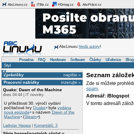
AbcLinuxu.cz
ITBiz.cz
HDmag.cz
AbcPráce.cz
AbcLinuxu
hledá autory
!
Poradna
FAQ
Hardware
Software
Články
Učebnice
Blog
Styl
×
Seznam zálože
Zprávičky
napište »
Pracovní nabídky
inzerujte »
Zde si můžete prohléd
spam
.
Quake: Dawn of the Machine
dnes 04:44 | IT novinky
Adresář: /Blogspot
V tomto adresáři zálož
U příležitosti 30. výročí vydání
počítačové hry
Quake
byla
vydána
nová epizoda
s názvem
Dawn of the
Machine
(
Steam
).
Ladislav Hagara
|
Komentářů: 3
Série bezpečnostních záplat v