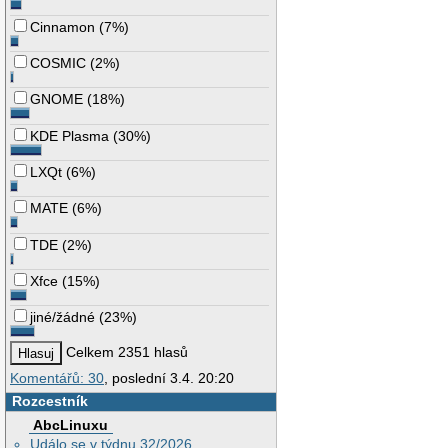
Cinnamon
(
7%
)
COSMIC
(
2%
)
GNOME
(
18%
)
KDE Plasma
(
30%
)
LXQt
(
6%
)
MATE
(
6%
)
TDE
(
2%
)
Xfce
(
15%
)
jiné/žádné
(
23%
)
Celkem 2351 hlasů
Komentářů: 30
, poslední 3.4. 20:20
Rozcestník
AbcLinuxu
Událo se v týdnu 32/2026