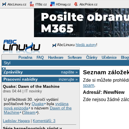
AbcLinuxu.cz
ITBiz.cz
HDmag.cz
AbcPráce.cz
AbcLinuxu
hledá autory
!
Poradna
FAQ
Hardware
Software
Články
Učebnice
Blog
Styl
×
Seznam zálože
Zprávičky
napište »
Pracovní nabídky
inzerujte »
Zde si můžete prohléd
spam
.
Quake: Dawn of the Machine
dnes 04:44 | IT novinky
Adresář: /New/New
Zde nejsou žádné zálo
U příležitosti 30. výročí vydání
počítačové hry
Quake
byla
vydána
nová epizoda
s názvem
Dawn of the
Machine
(
Steam
).
Ladislav Hagara
|
Komentářů: 3
Série bezpečnostních záplat v