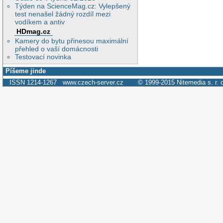
Týden na ScienceMag.cz: Vylepšený
test nenašel žádný rozdíl mezi
vodíkem a antiv
HDmag.cz
Kamery do bytu přinesou maximální
přehled o vaší domácnosti
Testovací novinka
Píšeme jinde
ISSN 1214-1267
www.czech-server.cz
© 1999-2015
Nitemedia s. r. 