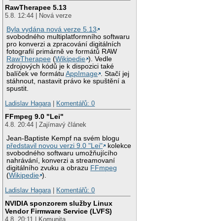
RawTherapee 5.13
5.8. 12:44 | Nová verze
Byla vydána nová verze 5.13
svobodného multiplatformního softwaru
pro konverzi a zpracování digitálních
fotografií primárně ve formátů RAW
RawTherapee
(
Wikipedie
). Vedle
zdrojových kódů je k dispozici také
balíček ve formátu
AppImage
. Stačí jej
stáhnout, nastavit právo ke spuštění a
spustit.
Ladislav Hagara
|
Komentářů: 0
FFmpeg 9.0 "Lei"
4.8. 20:44 | Zajímavý článek
Jean-Baptiste Kempf na svém blogu
představil novou verzi 9.0 "Lei"
kolekce
svobodného softwaru umožňujícího
nahrávání, konverzi a streamovaní
digitálního zvuku a obrazu
FFmpeg
(
Wikipedie
).
Ladislav Hagara
|
Komentářů: 0
NVIDIA sponzorem služby Linux
Vendor Firmware Service (LVFS)
4.8. 20:11 | Komunita