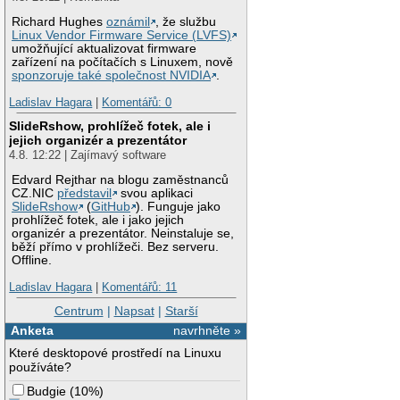
Richard Hughes
oznámil
, že službu
Linux Vendor Firmware Service (LVFS)
umožňující aktualizovat firmware
zařízení na počítačích s Linuxem, nově
sponzoruje také společnost NVIDIA
.
Ladislav Hagara
|
Komentářů: 0
SlideRshow, prohlížeč fotek, ale i
jejich organizér a prezentátor
4.8. 12:22 | Zajímavý software
Edvard Rejthar na blogu zaměstnanců
CZ.NIC
představil
svou aplikaci
SlideRshow
(
GitHub
). Funguje jako
prohlížeč fotek, ale i jako jejich
organizér a prezentátor. Neinstaluje se,
běží přímo v prohlížeči. Bez serveru.
Offline.
Ladislav Hagara
|
Komentářů: 11
Centrum
|
Napsat
|
Starší
Anketa
navrhněte »
Které desktopové prostředí na Linuxu
používáte?
Budgie
(
10%
)