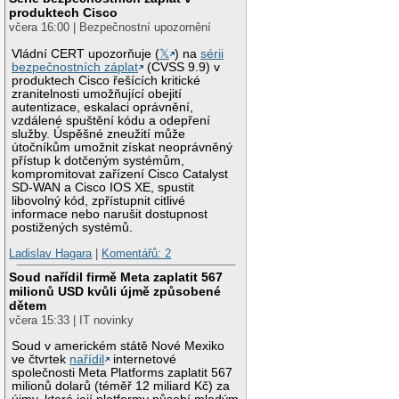
produktech Cisco
včera 16:00 | Bezpečnostní upozornění
Vládní CERT upozorňuje (
𝕏
) na
sérii
bezpečnostních záplat
(CVSS 9.9) v
produktech Cisco řešících kritické
zranitelnosti umožňující obejití
autentizace, eskalaci oprávnění,
vzdálené spuštění kódu a odepření
služby. Úspěšné zneužití může
útočníkům umožnit získat neoprávněný
přístup k dotčeným systémům,
kompromitovat zařízení Cisco Catalyst
SD-WAN a Cisco IOS XE, spustit
libovolný kód, zpřístupnit citlivé
informace nebo narušit dostupnost
postižených systémů.
Ladislav Hagara
|
Komentářů: 2
Soud nařídil firmě Meta zaplatit 567
milionů USD kvůli újmě způsobené
dětem
včera 15:33 | IT novinky
Soud v americkém státě Nové Mexiko
ve čtvrtek
nařídil
internetové
společnosti Meta Platforms zaplatit 567
milionů dolarů (téměř 12 miliard Kč) za