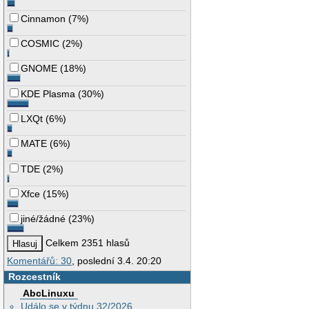
Cinnamon
(
7%
)
COSMIC
(
2%
)
GNOME
(
18%
)
KDE Plasma
(
30%
)
LXQt
(
6%
)
MATE
(
6%
)
TDE
(
2%
)
Xfce
(
15%
)
jiné/žádné
(
23%
)
Celkem 2351 hlasů
Komentářů: 30
, poslední 3.4. 20:20
Rozcestník
AbcLinuxu
Událo se v týdnu 32/2026