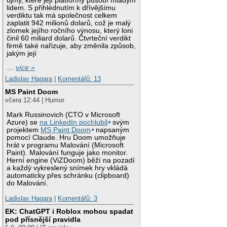
újmy, které její platformy působí mladým
lidem. S přihlédnutím k dřívějšímu
verdiktu tak má společnost celkem
zaplatit 942 milionů dolarů, což je malý
zlomek jejího ročního výnosu, který loni
činil 60 miliard dolarů. Čtvrteční verdikt
firmě také nařizuje, aby změnila způsob,
jakým její
…
více »
Ladislav Hagara
|
Komentářů: 13
MS Paint Doom
včera 12:44 | Humor
Mark Russinovich (CTO v Microsoft
Azure) se
na LinkedIn pochlubil
svým
projektem
MS Paint Doom
napsaným
pomocí Claude. Hru Doom umožňuje
hrát v programu Malování (Microsoft
Paint). Malování funguje jako monitor.
Herní engine (ViZDoom) běží na pozadí
a každý vykreslený snímek hry vkládá
automaticky přes schránku (clipboard)
do Malování.
Ladislav Hagara
|
Komentářů: 3
EK: ChatGPT i Roblox mohou spadat
pod přísnější pravidla