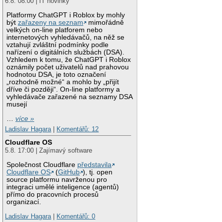
6.8. 08:00 | IT novinky
Platformy ChatGPT i Roblox by mohly
být
zařazeny na seznam
mimořádně
velkých on-line platforem nebo
internetových vyhledávačů, na něž se
vztahují zvláštní podmínky podle
nařízení o digitálních službách (DSA).
Vzhledem k tomu, že ChatGPT i Roblox
oznámily počet uživatelů nad prahovou
hodnotou DSA, je toto označení
„rozhodně možné“ a mohlo by „přijít
dříve či později“. On-line platformy a
vyhledávače zařazené na seznamy DSA
musejí
…
více »
Ladislav Hagara
|
Komentářů: 12
Cloudflare OS
5.8. 17:00 | Zajímavý software
Společnost Cloudflare
představila
Cloudflare OS
(
GitHub
), tj. open
source platformu navrženou pro
integraci umělé inteligence (agentů)
přímo do pracovních procesů
organizací.
Ladislav Hagara
|
Komentářů: 0