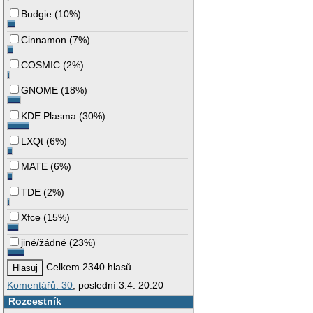
Budgie
(
10%
)
Cinnamon
(
7%
)
COSMIC
(
2%
)
GNOME
(
18%
)
KDE Plasma
(
30%
)
LXQt
(
6%
)
MATE
(
6%
)
TDE
(
2%
)
Xfce
(
15%
)
jiné/žádné
(
23%
)
Celkem 2340 hlasů
Komentářů: 30
, poslední 3.4. 20:20
Rozcestník