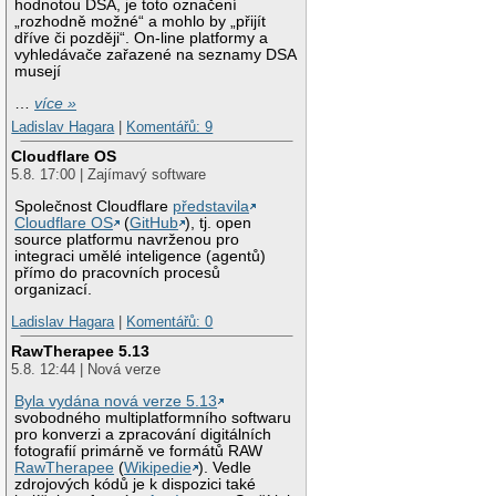
hodnotou DSA, je toto označení
„rozhodně možné“ a mohlo by „přijít
dříve či později“. On-line platformy a
vyhledávače zařazené na seznamy DSA
musejí
…
více »
Ladislav Hagara
|
Komentářů: 9
Cloudflare OS
5.8. 17:00 | Zajímavý software
Společnost Cloudflare
představila
Cloudflare OS
(
GitHub
), tj. open
source platformu navrženou pro
integraci umělé inteligence (agentů)
přímo do pracovních procesů
organizací.
Ladislav Hagara
|
Komentářů: 0
RawTherapee 5.13
5.8. 12:44 | Nová verze
Byla vydána nová verze 5.13
svobodného multiplatformního softwaru
pro konverzi a zpracování digitálních
fotografií primárně ve formátů RAW
RawTherapee
(
Wikipedie
). Vedle
zdrojových kódů je k dispozici také