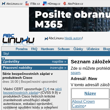
AbcLinuxu.cz
ITBiz.cz
HDmag.cz
AbcPráce.cz
AbcLinuxu
hledá autory
!
Poradna
FAQ
Hardware
Software
Články
Učebnice
Blog
Styl
×
Seznam zálože
Zprávičky
napište »
Pracovní nabídky
inzerujte »
Zde si můžete prohléd
spam
.
Série bezpečnostních záplat v
produktech Cisco
Adresář: /New
dnes 16:00 | Bezpečnostní upozornění
V tomto adresáři zálož
Vládní CERT upozorňuje (
𝕏
) na
sérii
bezpečnostních záplat
(CVSS 9.9) v
Název
produktech Cisco řešících kritické
zranitelnosti umožňující obejití
About Crown
autentizace, eskalaci oprávnění,
Casino
vzdálené spuštění kódu a odepření