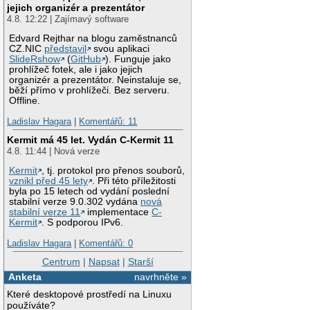
jejich organizér a prezentátor
4.8. 12:22 | Zajímavý software
Edvard Rejthar na blogu zaměstnanců
CZ.NIC
představil
svou aplikaci
SlideRshow
(
GitHub
). Funguje jako
prohlížeč fotek, ale i jako jejich
organizér a prezentátor. Neinstaluje se,
běží přímo v prohlížeči. Bez serveru.
Offline.
Ladislav Hagara
|
Komentářů: 11
Kermit má 45 let. Vydán C-Kermit 11
4.8. 11:44 | Nová verze
Kermit
, tj. protokol pro přenos souborů,
vznikl před 45 lety
. Při této příležitosti
byla po 15 letech od vydání poslední
stabilní verze 9.0.302 vydána
nová
stabilní verze 11
implementace
C-
Kermit
. S podporou IPv6.
Ladislav Hagara
|
Komentářů: 0
Centrum
|
Napsat
|
Starší
Anketa
navrhněte »
Které desktopové prostředí na Linuxu
používáte?