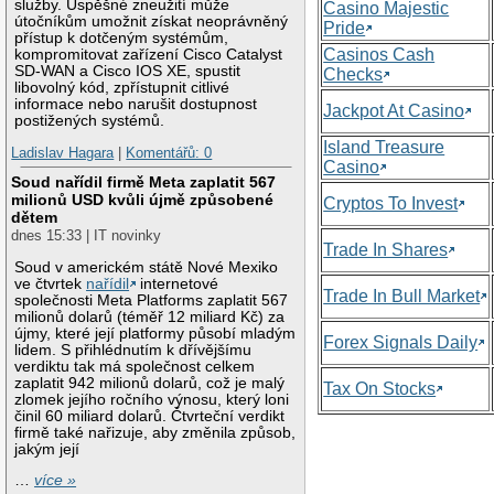
služby. Úspěšné zneužití může
Casino Majestic
útočníkům umožnit získat neoprávněný
Pride
přístup k dotčeným systémům,
Casinos Cash
kompromitovat zařízení Cisco Catalyst
SD-WAN a Cisco IOS XE, spustit
Checks
libovolný kód, zpřístupnit citlivé
informace nebo narušit dostupnost
Jackpot At Casino
postižených systémů.
Island Treasure
Ladislav Hagara
|
Komentářů: 0
Casino
Soud nařídil firmě Meta zaplatit 567
milionů USD kvůli újmě způsobené
Cryptos To Invest
dětem
dnes 15:33 | IT novinky
Trade In Shares
Soud v americkém státě Nové Mexiko
ve čtvrtek
nařídil
internetové
Trade In Bull Market
společnosti Meta Platforms zaplatit 567
milionů dolarů (téměř 12 miliard Kč) za
újmy, které její platformy působí mladým
Forex Signals Daily
lidem. S přihlédnutím k dřívějšímu
verdiktu tak má společnost celkem
zaplatit 942 milionů dolarů, což je malý
Tax On Stocks
zlomek jejího ročního výnosu, který loni
činil 60 miliard dolarů. Čtvrteční verdikt
firmě také nařizuje, aby změnila způsob,
jakým její
…
více »