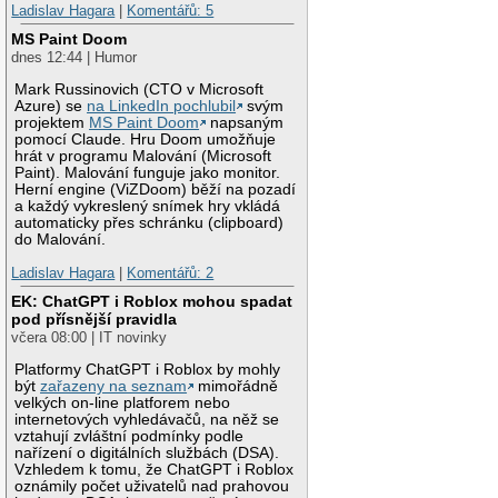
Ladislav Hagara
|
Komentářů: 5
MS Paint Doom
dnes 12:44 | Humor
Mark Russinovich (CTO v Microsoft
Azure) se
na LinkedIn pochlubil
svým
projektem
MS Paint Doom
napsaným
pomocí Claude. Hru Doom umožňuje
hrát v programu Malování (Microsoft
Paint). Malování funguje jako monitor.
Herní engine (ViZDoom) běží na pozadí
a každý vykreslený snímek hry vkládá
automaticky přes schránku (clipboard)
do Malování.
Ladislav Hagara
|
Komentářů: 2
EK: ChatGPT i Roblox mohou spadat
pod přísnější pravidla
včera 08:00 | IT novinky
Platformy ChatGPT i Roblox by mohly
být
zařazeny na seznam
mimořádně
velkých on-line platforem nebo
internetových vyhledávačů, na něž se
vztahují zvláštní podmínky podle
nařízení o digitálních službách (DSA).
Vzhledem k tomu, že ChatGPT i Roblox
oznámily počet uživatelů nad prahovou