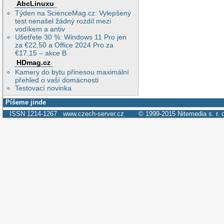
AbcLinuxu
Týden na ScienceMag.cz: Vylepšený
test nenašel žádný rozdíl mezi
vodíkem a antiv
Ušetřete 30 %: Windows 11 Pro jen
za €22,50 a Office 2024 Pro za
€17,15 – akce B
HDmag.cz
Kamery do bytu přinesou maximální
přehled o vaší domácnosti
Testovací novinka
Píšeme jinde
ISSN 1214-1267
www.czech-server.cz
© 1999-2015
Nitemedia s. r. 