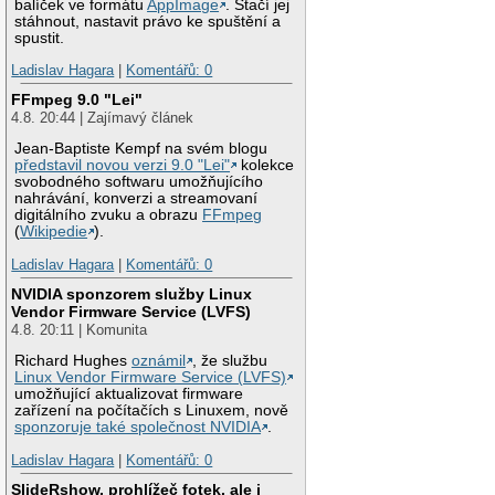
balíček ve formátu
AppImage
. Stačí jej
stáhnout, nastavit právo ke spuštění a
spustit.
Ladislav Hagara
|
Komentářů: 0
FFmpeg 9.0 "Lei"
4.8. 20:44 | Zajímavý článek
Jean-Baptiste Kempf na svém blogu
představil novou verzi 9.0 "Lei"
kolekce
svobodného softwaru umožňujícího
nahrávání, konverzi a streamovaní
digitálního zvuku a obrazu
FFmpeg
(
Wikipedie
).
Ladislav Hagara
|
Komentářů: 0
NVIDIA sponzorem služby Linux
Vendor Firmware Service (LVFS)
4.8. 20:11 | Komunita
Richard Hughes
oznámil
, že službu
Linux Vendor Firmware Service (LVFS)
umožňující aktualizovat firmware
zařízení na počítačích s Linuxem, nově
sponzoruje také společnost NVIDIA
.
Ladislav Hagara
|
Komentářů: 0
SlideRshow, prohlížeč fotek, ale i