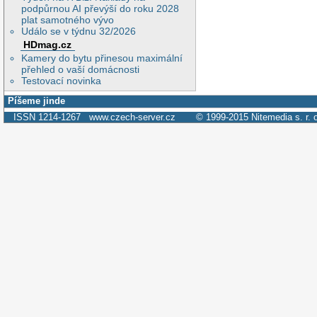
podpůrnou AI převýší do roku 2028
plat samotného vývo
Událo se v týdnu 32/2026
HDmag.cz
Kamery do bytu přinesou maximální
přehled o vaší domácnosti
Testovací novinka
Píšeme jinde
ISSN 1214-1267
www.czech-server.cz
© 1999-2015
Nitemedia s. r. 