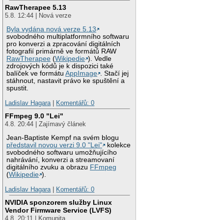
RawTherapee 5.13
5.8. 12:44 | Nová verze
Byla vydána nová verze 5.13
svobodného multiplatformního softwaru
pro konverzi a zpracování digitálních
fotografií primárně ve formátů RAW
RawTherapee
(
Wikipedie
). Vedle
zdrojových kódů je k dispozici také
balíček ve formátu
AppImage
. Stačí jej
stáhnout, nastavit právo ke spuštění a
spustit.
Ladislav Hagara
|
Komentářů: 0
FFmpeg 9.0 "Lei"
4.8. 20:44 | Zajímavý článek
Jean-Baptiste Kempf na svém blogu
představil novou verzi 9.0 "Lei"
kolekce
svobodného softwaru umožňujícího
nahrávání, konverzi a streamovaní
digitálního zvuku a obrazu
FFmpeg
(
Wikipedie
).
Ladislav Hagara
|
Komentářů: 0
NVIDIA sponzorem služby Linux
Vendor Firmware Service (LVFS)
4.8. 20:11 | Komunita