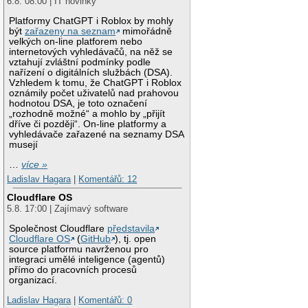
6.8. 08:00 | IT novinky
Platformy ChatGPT i Roblox by mohly
být
zařazeny na seznam
mimořádně
velkých on-line platforem nebo
internetových vyhledávačů, na něž se
vztahují zvláštní podmínky podle
nařízení o digitálních službách (DSA).
Vzhledem k tomu, že ChatGPT i Roblox
oznámily počet uživatelů nad prahovou
hodnotou DSA, je toto označení
„rozhodně možné“ a mohlo by „přijít
dříve či později“. On-line platformy a
vyhledávače zařazené na seznamy DSA
musejí
…
více »
Ladislav Hagara
|
Komentářů: 12
Cloudflare OS
5.8. 17:00 | Zajímavý software
Společnost Cloudflare
představila
Cloudflare OS
(
GitHub
), tj. open
source platformu navrženou pro
integraci umělé inteligence (agentů)
přímo do pracovních procesů
organizací.
Ladislav Hagara
|
Komentářů: 0