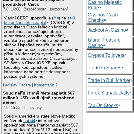
Casino Majestic
produktech Cisco
Pride
7.8. 16:00 | Bezpečnostní upozornění
Casinos Cash
Vládní CERT upozorňuje (
𝕏
) na
sérii
Checks
bezpečnostních záplat
(CVSS 9.9) v
produktech Cisco řešících kritické
Jackpot At Casino
zranitelnosti umožňující obejití
autentizace, eskalaci oprávnění,
Island Treasure
vzdálené spuštění kódu a odepření
služby. Úspěšné zneužití může
Casino
útočníkům umožnit získat neoprávněný
přístup k dotčeným systémům,
Cryptos To Invest
kompromitovat zařízení Cisco Catalyst
SD-WAN a Cisco IOS XE, spustit
libovolný kód, zpřístupnit citlivé
Trade In Shares
informace nebo narušit dostupnost
postižených systémů.
Trade In Bull Market
Ladislav Hagara
|
Komentářů: 2
Forex Signals Daily
Soud nařídil firmě Meta zaplatit 567
milionů USD kvůli újmě způsobené
dětem
Tax On Stocks
7.8. 15:33 | IT novinky
Soud v americkém státě Nové Mexiko
ve čtvrtek
nařídil
internetové
společnosti Meta Platforms zaplatit 567
milionů dolarů (téměř 12 miliard Kč) za