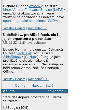
Richard Hughes
oznámil
, že službu
Linux Vendor Firmware Service (LVFS)
umožňující aktualizovat firmware
zařízení na počítačích s Linuxem, nově
sponzoruje také společnost NVIDIA
.
Ladislav Hagara
|
Komentářů: 0
SlideRshow, prohlížeč fotek, ale i
jejich organizér a prezentátor
4.8. 12:22 | Zajímavý software
Edvard Rejthar na blogu zaměstnanců
CZ.NIC
představil
svou aplikaci
SlideRshow
(
GitHub
). Funguje jako
prohlížeč fotek, ale i jako jejich
organizér a prezentátor. Neinstaluje se,
běží přímo v prohlížeči. Bez serveru.
Offline.
Ladislav Hagara
|
Komentářů: 11
Centrum
|
Napsat
|
Starší
Anketa
navrhněte »
Které desktopové prostředí na Linuxu
používáte?
Budgie
(
10%
)