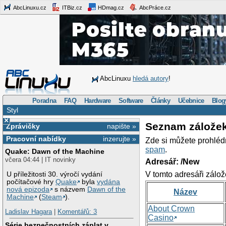
AbcLinuxu.cz
ITBiz.cz
HDmag.cz
AbcPráce.cz
AbcLinuxu
hledá autory
!
Poradna
FAQ
Hardware
Software
Články
Učebnice
Blog
Styl
×
Seznam zálože
Zprávičky
napište »
Pracovní nabídky
inzerujte »
Zde si můžete prohléd
spam
.
Quake: Dawn of the Machine
včera 04:44 | IT novinky
Adresář: /New
V tomto adresáři zálož
U příležitosti 30. výročí vydání
počítačové hry
Quake
byla
vydána
nová epizoda
s názvem
Dawn of the
Název
Machine
(
Steam
).
About Crown
Ladislav Hagara
|
Komentářů: 3
Casino
Série bezpečnostních záplat v