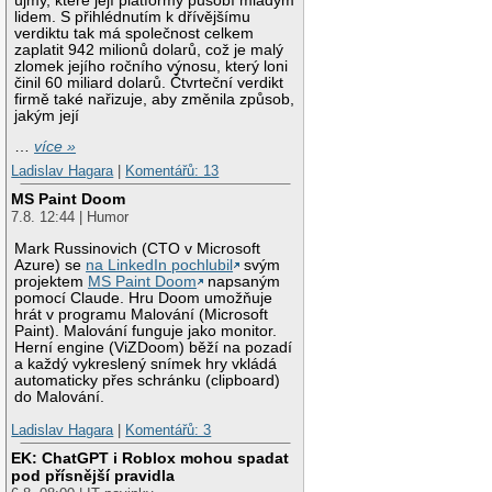
újmy, které její platformy působí mladým
lidem. S přihlédnutím k dřívějšímu
verdiktu tak má společnost celkem
zaplatit 942 milionů dolarů, což je malý
zlomek jejího ročního výnosu, který loni
činil 60 miliard dolarů. Čtvrteční verdikt
firmě také nařizuje, aby změnila způsob,
jakým její
…
více »
Ladislav Hagara
|
Komentářů: 13
MS Paint Doom
7.8. 12:44 | Humor
Mark Russinovich (CTO v Microsoft
Azure) se
na LinkedIn pochlubil
svým
projektem
MS Paint Doom
napsaným
pomocí Claude. Hru Doom umožňuje
hrát v programu Malování (Microsoft
Paint). Malování funguje jako monitor.
Herní engine (ViZDoom) běží na pozadí
a každý vykreslený snímek hry vkládá
automaticky přes schránku (clipboard)
do Malování.
Ladislav Hagara
|
Komentářů: 3
EK: ChatGPT i Roblox mohou spadat
pod přísnější pravidla