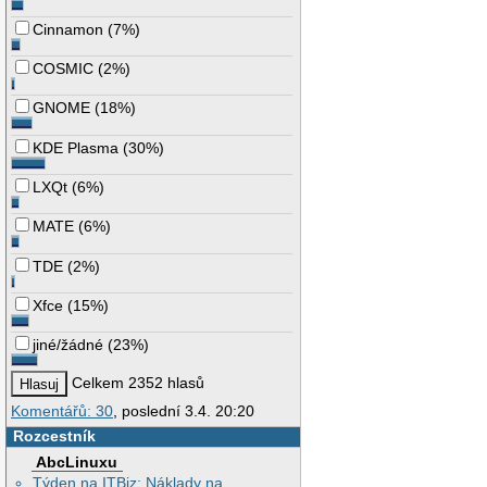
Cinnamon
(
7%
)
COSMIC
(
2%
)
GNOME
(
18%
)
KDE Plasma
(
30%
)
LXQt
(
6%
)
MATE
(
6%
)
TDE
(
2%
)
Xfce
(
15%
)
jiné/žádné
(
23%
)
Celkem 2352 hlasů
Komentářů: 30
, poslední 3.4. 20:20
Rozcestník
AbcLinuxu
Týden na ITBiz: Náklady na