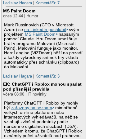
Ladislav Hagara
|
Komentářů: 7
MS Paint Doom
dnes 12:44 | Humor
Mark Russinovich (CTO v Microsoft
Azure) se
na LinkedIn pochlubil
svým
projektem
MS Paint Doom
napsaným
pomocí Claude. Hru Doom umožňuje
hrát v programu Malování (Microsoft
Paint). Malování funguje jako monitor.
Herní engine (ViZDoom) běží na pozadí
a každý vykreslený snímek hry vkládá
automaticky přes schránku (clipboard)
do Malování.
Ladislav Hagara
|
Komentářů: 3
EK: ChatGPT i Roblox mohou spadat
pod přísnější pravidla
včera 08:00 | IT novinky
Platformy ChatGPT i Roblox by mohly
být
zařazeny na seznam
mimořádně
velkých on-line platforem nebo
internetových vyhledávačů, na něž se
vztahují zvláštní podmínky podle
nařízení o digitálních službách (DSA).
Vzhledem k tomu, že ChatGPT i Roblox
oznámily počet uživatelů nad prahovou