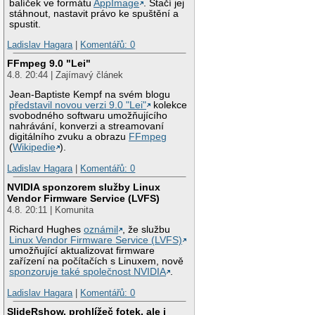
balíček ve formátu
AppImage
. Stačí jej
stáhnout, nastavit právo ke spuštění a
spustit.
Ladislav Hagara
|
Komentářů: 0
FFmpeg 9.0 "Lei"
4.8. 20:44 | Zajímavý článek
Jean-Baptiste Kempf na svém blogu
představil novou verzi 9.0 "Lei"
kolekce
svobodného softwaru umožňujícího
nahrávání, konverzi a streamovaní
digitálního zvuku a obrazu
FFmpeg
(
Wikipedie
).
Ladislav Hagara
|
Komentářů: 0
NVIDIA sponzorem služby Linux
Vendor Firmware Service (LVFS)
4.8. 20:11 | Komunita
Richard Hughes
oznámil
, že službu
Linux Vendor Firmware Service (LVFS)
umožňující aktualizovat firmware
zařízení na počítačích s Linuxem, nově
sponzoruje také společnost NVIDIA
.
Ladislav Hagara
|
Komentářů: 0
SlideRshow, prohlížeč fotek, ale i