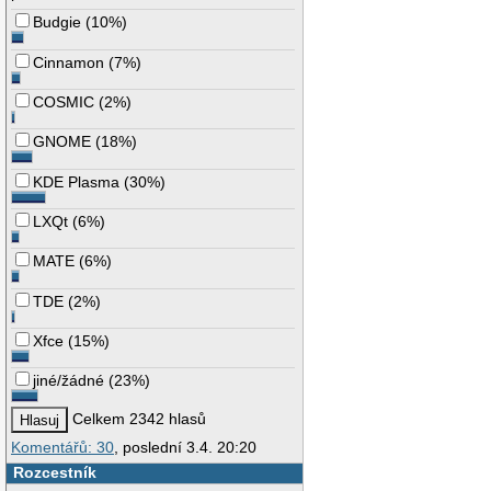
Budgie
(
10%
)
Cinnamon
(
7%
)
COSMIC
(
2%
)
GNOME
(
18%
)
KDE Plasma
(
30%
)
LXQt
(
6%
)
MATE
(
6%
)
TDE
(
2%
)
Xfce
(
15%
)
jiné/žádné
(
23%
)
Celkem 2342 hlasů
Komentářů: 30
, poslední 3.4. 20:20
Rozcestník