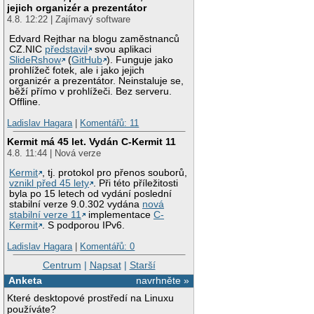
jejich organizér a prezentátor
4.8. 12:22 | Zajímavý software
Edvard Rejthar na blogu zaměstnanců
CZ.NIC
představil
svou aplikaci
SlideRshow
(
GitHub
). Funguje jako
prohlížeč fotek, ale i jako jejich
organizér a prezentátor. Neinstaluje se,
běží přímo v prohlížeči. Bez serveru.
Offline.
Ladislav Hagara
|
Komentářů: 11
Kermit má 45 let. Vydán C-Kermit 11
4.8. 11:44 | Nová verze
Kermit
, tj. protokol pro přenos souborů,
vznikl před 45 lety
. Při této příležitosti
byla po 15 letech od vydání poslední
stabilní verze 9.0.302 vydána
nová
stabilní verze 11
implementace
C-
Kermit
. S podporou IPv6.
Ladislav Hagara
|
Komentářů: 0
Centrum
|
Napsat
|
Starší
Anketa
navrhněte »
Které desktopové prostředí na Linuxu
používáte?