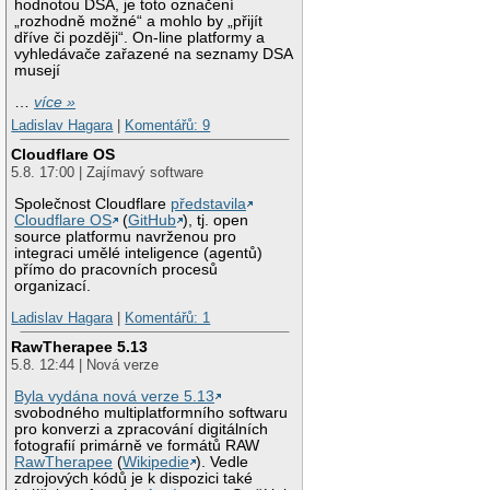
hodnotou DSA, je toto označení
„rozhodně možné“ a mohlo by „přijít
dříve či později“. On-line platformy a
vyhledávače zařazené na seznamy DSA
musejí
…
více »
Ladislav Hagara
|
Komentářů: 9
Cloudflare OS
5.8. 17:00 | Zajímavý software
Společnost Cloudflare
představila
Cloudflare OS
(
GitHub
), tj. open
source platformu navrženou pro
integraci umělé inteligence (agentů)
přímo do pracovních procesů
organizací.
Ladislav Hagara
|
Komentářů: 1
RawTherapee 5.13
5.8. 12:44 | Nová verze
Byla vydána nová verze 5.13
svobodného multiplatformního softwaru
pro konverzi a zpracování digitálních
fotografií primárně ve formátů RAW
RawTherapee
(
Wikipedie
). Vedle
zdrojových kódů je k dispozici také