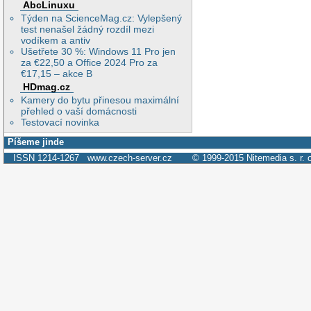
AbcLinuxu
Týden na ScienceMag.cz: Vylepšený
test nenašel žádný rozdíl mezi
vodíkem a antiv
Ušetřete 30 %: Windows 11 Pro jen
za €22,50 a Office 2024 Pro za
€17,15 – akce B
HDmag.cz
Kamery do bytu přinesou maximální
přehled o vaší domácnosti
Testovací novinka
Píšeme jinde
ISSN 1214-1267
www.czech-server.cz
© 1999-2015
Nitemedia s. r. 