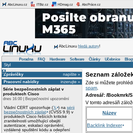
AbcLinuxu.cz
ITBiz.cz
HDmag.cz
AbcPráce.cz
AbcLinuxu
hledá autory
!
Poradna
FAQ
Hardware
Software
Články
Učebnice
Blog
Styl
×
Seznam zálože
Zprávičky
napište »
Pracovní nabídky
inzerujte »
Zde si můžete prohléd
spam
.
Série bezpečnostních záplat v
produktech Cisco
Adresář: /Bookmrk/S
dnes 16:00 | Bezpečnostní upozornění
V tomto adresáři zálož
Vládní CERT upozorňuje (
𝕏
) na
sérii
bezpečnostních záplat
(CVSS 9.9) v
Název
produktech Cisco řešících kritické
zranitelnosti umožňující obejití
Backlink Indexer
autentizace, eskalaci oprávnění,
vzdálené spuštění kódu a odepření