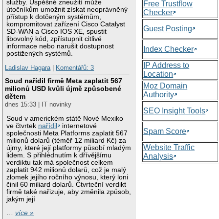
služby. Úspěšné zneužití může
Free Trustflow
útočníkům umožnit získat neoprávněný
Checker
přístup k dotčeným systémům,
kompromitovat zařízení Cisco Catalyst
Guest Posting
SD-WAN a Cisco IOS XE, spustit
libovolný kód, zpřístupnit citlivé
informace nebo narušit dostupnost
Index Checker
postižených systémů.
IP Address to
Ladislav Hagara
|
Komentářů: 3
Location
Soud nařídil firmě Meta zaplatit 567
Moz Domain
milionů USD kvůli újmě způsobené
Authority
dětem
dnes 15:33 | IT novinky
SEO Insight Tools
Soud v americkém státě Nové Mexiko
ve čtvrtek
nařídil
internetové
Spam Score
společnosti Meta Platforms zaplatit 567
milionů dolarů (téměř 12 miliard Kč) za
Website Traffic
újmy, které její platformy působí mladým
lidem. S přihlédnutím k dřívějšímu
Analysis
verdiktu tak má společnost celkem
zaplatit 942 milionů dolarů, což je malý
zlomek jejího ročního výnosu, který loni
činil 60 miliard dolarů. Čtvrteční verdikt
firmě také nařizuje, aby změnila způsob,
jakým její
…
více »