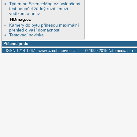
Týden na ScienceMag.cz: Vylepšený
test nenašel žádný rozdíl mezi
vodíkem a antiv
HDmag.cz
Kamery do bytu přinesou maximální
přehled o vaší domácnosti
Testovací novinka
Píšeme jinde
ISSN 1214-1267
www.czech-server.cz
© 1999-2015
Nitemedia s. r. 