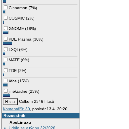
Cinnamon
(
7%
)
COSMIC
(
2%
)
GNOME
(
18%
)
KDE Plasma
(
30%
)
LXQt
(
6%
)
MATE
(
6%
)
TDE
(
2%
)
Xfce
(
15%
)
jiné/žádné
(
23%
)
Celkem 2346 hlasů
Komentářů: 30
, poslední 3.4. 20:20
Rozcestník
AbcLinuxu
Událo se v týdnu 32/2026