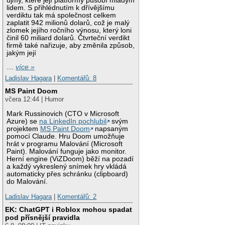
újmy, které její platformy působí mladým
lidem. S přihlédnutím k dřívějšímu
verdiktu tak má společnost celkem
zaplatit 942 milionů dolarů, což je malý
zlomek jejího ročního výnosu, který loni
činil 60 miliard dolarů. Čtvrteční verdikt
firmě také nařizuje, aby změnila způsob,
jakým její
…
více »
Ladislav Hagara
|
Komentářů: 8
MS Paint Doom
včera 12:44 | Humor
Mark Russinovich (CTO v Microsoft
Azure) se
na LinkedIn pochlubil
svým
projektem
MS Paint Doom
napsaným
pomocí Claude. Hru Doom umožňuje
hrát v programu Malování (Microsoft
Paint). Malování funguje jako monitor.
Herní engine (ViZDoom) běží na pozadí
a každý vykreslený snímek hry vkládá
automaticky přes schránku (clipboard)
do Malování.
Ladislav Hagara
|
Komentářů: 2
EK: ChatGPT i Roblox mohou spadat
pod přísnější pravidla