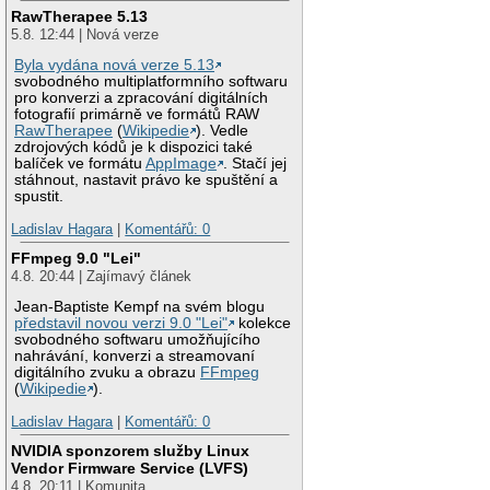
RawTherapee 5.13
5.8. 12:44 | Nová verze
Byla vydána nová verze 5.13
svobodného multiplatformního softwaru
pro konverzi a zpracování digitálních
fotografií primárně ve formátů RAW
RawTherapee
(
Wikipedie
). Vedle
zdrojových kódů je k dispozici také
balíček ve formátu
AppImage
. Stačí jej
stáhnout, nastavit právo ke spuštění a
spustit.
Ladislav Hagara
|
Komentářů: 0
FFmpeg 9.0 "Lei"
4.8. 20:44 | Zajímavý článek
Jean-Baptiste Kempf na svém blogu
představil novou verzi 9.0 "Lei"
kolekce
svobodného softwaru umožňujícího
nahrávání, konverzi a streamovaní
digitálního zvuku a obrazu
FFmpeg
(
Wikipedie
).
Ladislav Hagara
|
Komentářů: 0
NVIDIA sponzorem služby Linux
Vendor Firmware Service (LVFS)
4.8. 20:11 | Komunita