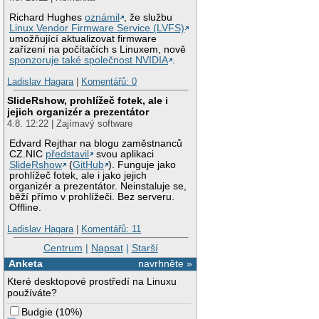
Richard Hughes
oznámil
, že službu
Linux Vendor Firmware Service (LVFS)
umožňující aktualizovat firmware
zařízení na počítačích s Linuxem, nově
sponzoruje také společnost NVIDIA
.
Ladislav Hagara
|
Komentářů: 0
SlideRshow, prohlížeč fotek, ale i
jejich organizér a prezentátor
4.8. 12:22 | Zajímavý software
Edvard Rejthar na blogu zaměstnanců
CZ.NIC
představil
svou aplikaci
SlideRshow
(
GitHub
). Funguje jako
prohlížeč fotek, ale i jako jejich
organizér a prezentátor. Neinstaluje se,
běží přímo v prohlížeči. Bez serveru.
Offline.
Ladislav Hagara
|
Komentářů: 11
Centrum
|
Napsat
|
Starší
Anketa
navrhněte »
Které desktopové prostředí na Linuxu
používáte?
Budgie
(
10%
)