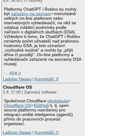
6.8. 08:00 | IT novinky
Platformy ChatGPT i Roblox by mohly
být
zařazeny na seznam
mimořádně
velkých on-line platforem nebo
internetových vyhledávačů, na něž se
vztahují zvláštní podmínky podle
nařízení o digitálních službách (DSA).
Vzhledem k tomu, že ChatGPT i Roblox
oznámily počet uživatelů nad prahovou
hodnotou DSA, je toto označení
„rozhodně možné“ a mohlo by „přijít
dříve či později“. On-line platformy a
vyhledávače zařazené na seznamy DSA
musejí
…
více »
Ladislav Hagara
|
Komentářů: 9
Cloudflare OS
5.8. 17:00 | Zajímavý software
Společnost Cloudflare
představila
Cloudflare OS
(
GitHub
), tj. open
source platformu navrženou pro
integraci umělé inteligence (agentů)
přímo do pracovních procesů
organizací.
Ladislav Hagara
|
Komentářů: 0