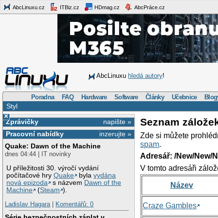
AbcLinuxu.cz
ITBiz.cz
HDmag.cz
AbcPráce.cz
AbcLinuxu
hledá autory
!
Poradna
FAQ
Hardware
Software
Články
Učebnice
Blog
Styl
×
Seznam zálože
Zprávičky
napište »
Pracovní nabídky
inzerujte »
Zde si můžete prohléd
spam
.
Quake: Dawn of the Machine
dnes 04:44 | IT novinky
Adresář: /New/New/N
V tomto adresáři zálož
U příležitosti 30. výročí vydání
počítačové hry
Quake
byla
vydána
nová epizoda
s názvem
Dawn of the
Název
Machine
(
Steam
).
Ladislav Hagara
|
Komentářů: 0
Craze Gambles
Série bezpečnostních záplat v