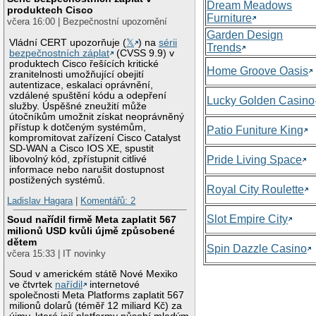
Dream Meadows
produktech Cisco
Furniture
včera 16:00 | Bezpečnostní upozornění
Garden Design
Vládní CERT upozorňuje (
𝕏
) na
sérii
Trends
bezpečnostních záplat
(CVSS 9.9) v
produktech Cisco řešících kritické
Home Groove Oasis
zranitelnosti umožňující obejití
autentizace, eskalaci oprávnění,
vzdálené spuštění kódu a odepření
Lucky Golden Casino
služby. Úspěšné zneužití může
útočníkům umožnit získat neoprávněný
přístup k dotčeným systémům,
Patio Funiture King
kompromitovat zařízení Cisco Catalyst
SD-WAN a Cisco IOS XE, spustit
libovolný kód, zpřístupnit citlivé
Pride Living Space
informace nebo narušit dostupnost
postižených systémů.
Royal City Roulette
Ladislav Hagara
|
Komentářů: 2
Slot Empire City
Soud nařídil firmě Meta zaplatit 567
milionů USD kvůli újmě způsobené
dětem
Spin Dazzle Casino
včera 15:33 | IT novinky
Soud v americkém státě Nové Mexiko
ve čtvrtek
nařídil
internetové
společnosti Meta Platforms zaplatit 567
milionů dolarů (téměř 12 miliard Kč) za