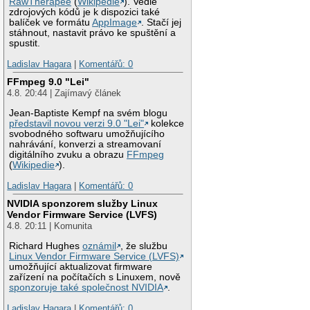
RawTherapee
(
Wikipedie
). Vedle
zdrojových kódů je k dispozici také
balíček ve formátu
AppImage
. Stačí jej
stáhnout, nastavit právo ke spuštění a
spustit.
Ladislav Hagara
|
Komentářů: 0
FFmpeg 9.0 "Lei"
4.8. 20:44 | Zajímavý článek
Jean-Baptiste Kempf na svém blogu
představil novou verzi 9.0 "Lei"
kolekce
svobodného softwaru umožňujícího
nahrávání, konverzi a streamovaní
digitálního zvuku a obrazu
FFmpeg
(
Wikipedie
).
Ladislav Hagara
|
Komentářů: 0
NVIDIA sponzorem služby Linux
Vendor Firmware Service (LVFS)
4.8. 20:11 | Komunita
Richard Hughes
oznámil
, že službu
Linux Vendor Firmware Service (LVFS)
umožňující aktualizovat firmware
zařízení na počítačích s Linuxem, nově
sponzoruje také společnost NVIDIA
.
Ladislav Hagara
|
Komentářů: 0