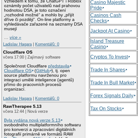
Vzhledem k tomu, že ChatGPT i Roblox
Casino Majestic
oznámily počet uživatelů nad prahovou
Pride
hodnotou DSA, je toto označení
„rozhodně možné“ a mohlo by „přijít
Casinos Cash
dříve či později“. On-line platformy a
Checks
vyhledávače zařazené na seznamy DSA
musejí
Jackpot At Casino
…
více »
Island Treasure
Ladislav Hagara
|
Komentářů: 0
Casino
Cloudflare OS
Cryptos To Invest
včera 17:00 | Zajímavý software
Společnost Cloudflare
představila
Trade In Shares
Cloudflare OS
(
GitHub
), tj. open
source platformu navrženou pro
integraci umělé inteligence (agentů)
Trade In Bull Market
přímo do pracovních procesů
organizací.
Forex Signals Daily
Ladislav Hagara
|
Komentářů: 0
RawTherapee 5.13
Tax On Stocks
včera 12:44 | Nová verze
Byla vydána nová verze 5.13
svobodného multiplatformního softwaru
pro konverzi a zpracování digitálních
fotografií primárně ve formátů RAW