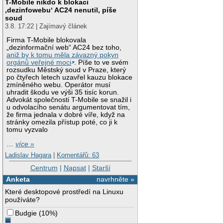
T-Mobile nikdo k blokaci
‚dezinfowebu‘ AC24 nenutil, píše
soud
3.8. 17:22 | Zajímavý článek
Firma T-Mobile blokovala
„dezinformační web“ AC24 bez toho,
aniž by k tomu měla závazný pokyn
orgánů veřejné moci
. Píše to ve svém
rozsudku Městský soud v Praze, který
po čtyřech letech uzavřel kauzu blokace
zmíněného webu. Operátor musí
uhradit škodu ve výši 35 tisíc korun.
Advokát společnosti T-Mobile se snažil i
u odvolacího senátu argumentovat tím,
že firma jednala v dobré víře, když na
stránky omezila přístup poté, co ji k
tomu vyzvalo
…
více »
Ladislav Hagara
|
Komentářů: 63
Centrum
|
Napsat
|
Starší
Anketa
navrhněte »
Které desktopové prostředí na Linuxu
používáte?
Budgie
(
10%
)