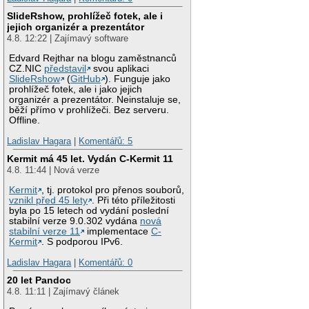
SlideRshow, prohlížeč fotek, ale i
jejich organizér a prezentátor
4.8. 12:22 | Zajímavý software
Edvard Rejthar na blogu zaměstnanců
CZ.NIC
představil
svou aplikaci
SlideRshow
(
GitHub
). Funguje jako
prohlížeč fotek, ale i jako jejich
organizér a prezentátor. Neinstaluje se,
běží přímo v prohlížeči. Bez serveru.
Offline.
Ladislav Hagara
|
Komentářů: 5
Kermit má 45 let. Vydán C-Kermit 11
4.8. 11:44 | Nová verze
Kermit
, tj. protokol pro přenos souborů,
vznikl před 45 lety
. Při této příležitosti
byla po 15 letech od vydání poslední
stabilní verze 9.0.302 vydána
nová
stabilní verze 11
implementace
C-
Kermit
. S podporou IPv6.
Ladislav Hagara
|
Komentářů: 0
20 let Pandoc
4.8. 11:11 | Zajímavý článek