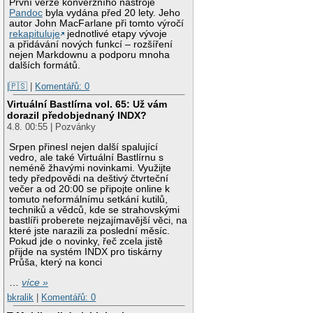
První verze konverzního nástroje
Pandoc
byla vydána před 20 lety. Jeho
autor John MacFarlane při tomto výročí
rekapituluje
jednotlivé etapy vývoje
a přidávání nových funkcí – rozšíření
nejen Markdownu a podporu mnoha
dalších formátů.
|🇵🇸
|
Komentářů: 0
Virtuální Bastlírna vol. 65: Už vám
dorazil předobjednaný INDX?
4.8. 00:55 | Pozvánky
Srpen přinesl nejen další spalující
vedro, ale také Virtuální Bastlírnu s
neméně žhavými novinkami. Využijte
tedy předpovědi na deštivý čtvrteční
večer a od 20:00 se připojte online k
tomuto neformálnímu setkání kutilů,
techniků a vědců, kde se strahovskými
bastlíři proberete nejzajímavější věci, na
které jste narazili za poslední měsíc.
Pokud jde o novinky, řeč zcela jistě
přijde na systém INDX pro tiskárny
Průša, který na konci
…
více »
bkralik
|
Komentářů: 0