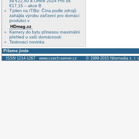
za €22,50 a Office 2024 Pro za
€17,15 – akce B
Týden na ITBiz: Čína podle zdrojů
zahájila výrobu zařízení pro domácí
produkci v
HDmag.cz
Kamery do bytu přinesou maximální
přehled o vaší domácnosti
Testovací novinka
Píšeme jinde
ISSN 1214-1267
www.czech-server.cz
© 1999-2015
Nitemedia s. r. 