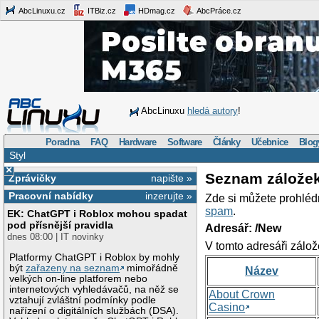
AbcLinuxu.cz
ITBiz.cz
HDmag.cz
AbcPráce.cz
AbcLinuxu
hledá autory
!
Poradna
FAQ
Hardware
Software
Články
Učebnice
Blog
Styl
×
Seznam zálože
Zprávičky
napište »
Pracovní nabídky
inzerujte »
Zde si můžete prohléd
spam
.
EK: ChatGPT i Roblox mohou spadat
pod přísnější pravidla
Adresář: /New
dnes 08:00 | IT novinky
V tomto adresáři zálož
Platformy ChatGPT i Roblox by mohly
být
zařazeny na seznam
mimořádně
Název
velkých on-line platforem nebo
internetových vyhledávačů, na něž se
About Crown
vztahují zvláštní podmínky podle
Casino
nařízení o digitálních službách (DSA).