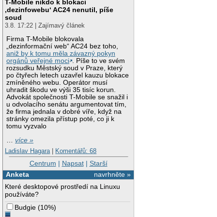
T-Mobile nikdo k blokaci
‚dezinfowebu‘ AC24 nenutil, píše
soud
3.8. 17:22 | Zajímavý článek
Firma T-Mobile blokovala
„dezinformační web“ AC24 bez toho,
aniž by k tomu měla závazný pokyn
orgánů veřejné moci
. Píše to ve svém
rozsudku Městský soud v Praze, který
po čtyřech letech uzavřel kauzu blokace
zmíněného webu. Operátor musí
uhradit škodu ve výši 35 tisíc korun.
Advokát společnosti T-Mobile se snažil i
u odvolacího senátu argumentovat tím,
že firma jednala v dobré víře, když na
stránky omezila přístup poté, co ji k
tomu vyzvalo
…
více »
Ladislav Hagara
|
Komentářů: 68
Centrum
|
Napsat
|
Starší
Anketa
navrhněte »
Které desktopové prostředí na Linuxu
používáte?
Budgie
(
10%
)