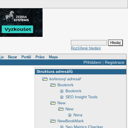
Rozšířené hledání
 je
Bazar
Portál
Práce
Mapa
Přihlášení
|
Registrace
Struktura adresářů
kořenový adresář
Bookmrk
Bookmrk
SEO Insight Tools
New
New
Nora
NewBookMark
Seo Metrics Checker