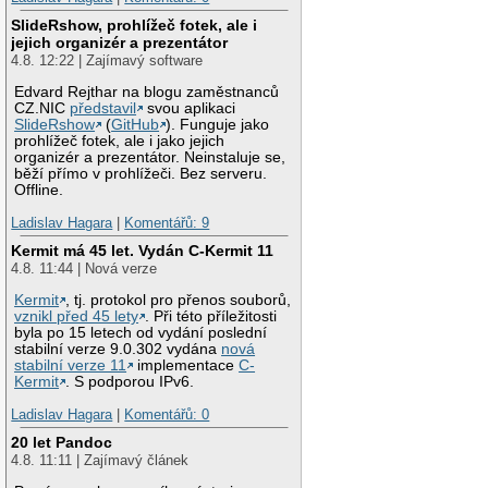
SlideRshow, prohlížeč fotek, ale i
jejich organizér a prezentátor
4.8. 12:22 | Zajímavý software
Edvard Rejthar na blogu zaměstnanců
CZ.NIC
představil
svou aplikaci
SlideRshow
(
GitHub
). Funguje jako
prohlížeč fotek, ale i jako jejich
organizér a prezentátor. Neinstaluje se,
běží přímo v prohlížeči. Bez serveru.
Offline.
Ladislav Hagara
|
Komentářů: 9
Kermit má 45 let. Vydán C-Kermit 11
4.8. 11:44 | Nová verze
Kermit
, tj. protokol pro přenos souborů,
vznikl před 45 lety
. Při této příležitosti
byla po 15 letech od vydání poslední
stabilní verze 9.0.302 vydána
nová
stabilní verze 11
implementace
C-
Kermit
. S podporou IPv6.
Ladislav Hagara
|
Komentářů: 0
20 let Pandoc
4.8. 11:11 | Zajímavý článek