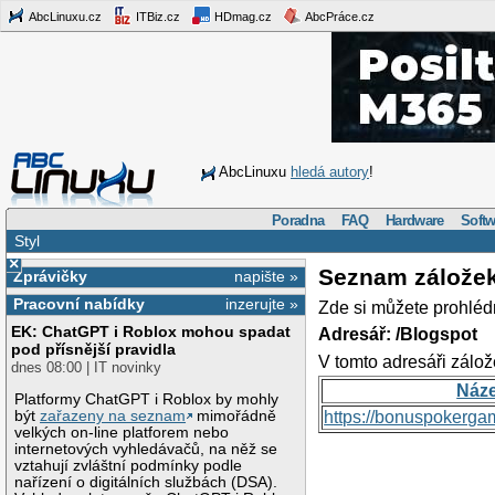
AbcLinuxu.cz
ITBiz.cz
HDmag.cz
AbcPráce.cz
AbcLinuxu
hledá autory
!
Poradna
FAQ
Hardware
Softw
Styl
×
Seznam zálože
Zprávičky
napište »
Pracovní nabídky
inzerujte »
Zde si můžete prohléd
EK: ChatGPT i Roblox mohou spadat
Adresář: /Blogspot
pod přísnější pravidla
V tomto adresáři zálož
dnes 08:00 | IT novinky
Náz
Platformy ChatGPT i Roblox by mohly
být
zařazeny na seznam
mimořádně
https://bonuspokerga
velkých on-line platforem nebo
internetových vyhledávačů, na něž se
vztahují zvláštní podmínky podle
nařízení o digitálních službách (DSA).