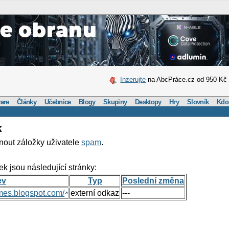
Inzerujte
na AbcPráce.cz od 950 Kč
are
Články
Učebnice
Blogy
Skupiny
Desktopy
Hry
Slovník
Kdo
k
nout záložky uživatele
spam
.
ek jsou následující stránky:
ev
Typ
Poslední změna
mes.blogspot.com/
externí odkaz
---