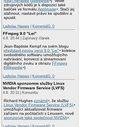
RawTherapee
(
Wikipedie
). Vedle
zdrojových kódů je k dispozici také
balíček ve formátu
AppImage
. Stačí jej
stáhnout, nastavit právo ke spuštění a
spustit.
Ladislav Hagara
|
Komentářů: 0
FFmpeg 9.0 "Lei"
4.8. 20:44 | Zajímavý článek
Jean-Baptiste Kempf na svém blogu
představil novou verzi 9.0 "Lei"
kolekce
svobodného softwaru umožňujícího
nahrávání, konverzi a streamovaní
digitálního zvuku a obrazu
FFmpeg
(
Wikipedie
).
Ladislav Hagara
|
Komentářů: 0
NVIDIA sponzorem služby Linux
Vendor Firmware Service (LVFS)
4.8. 20:11 | Komunita
Richard Hughes
oznámil
, že službu
Linux Vendor Firmware Service (LVFS)
umožňující aktualizovat firmware
zařízení na počítačích s Linuxem, nově
sponzoruje také společnost NVIDIA
.
Ladislav Hagara
|
Komentářů: 0