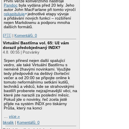
První verze konverzního nástroje
Pandoc
byla vydána před 20 lety. Jeho
autor John MacFarlane při tomto výročí
rekapituluje
jednotlivé etapy vývoje
a přidávání nových funkcí – rozšíření
nejen Markdownu a podporu mnoha
dalších formátů.
|🇵🇸
|
Komentářů: 0
Virtuální Bastlírna vol. 65: Už vám
dorazil předobjednaný INDX?
4.8. 00:55 | Pozvánky
Srpen přinesl nejen další spalující
vedro, ale také Virtuální Bastlírnu s
neméně žhavými novinkami. Využijte
tedy předpovědi na deštivý čtvrteční
večer a od 20:00 se připojte online k
tomuto neformálnímu setkání kutilů,
techniků a vědců, kde se strahovskými
bastlíři proberete nejzajímavější věci, na
které jste narazili za poslední měsíc.
Pokud jde o novinky, řeč zcela jistě
přijde na systém INDX pro tiskárny
Průša, který na konci
…
více »
bkralik
|
Komentářů: 0