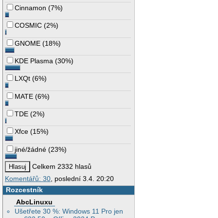
Cinnamon
(
7%
)
COSMIC
(
2%
)
GNOME
(
18%
)
KDE Plasma
(
30%
)
LXQt
(
6%
)
MATE
(
6%
)
TDE
(
2%
)
Xfce
(
15%
)
jiné/žádné
(
23%
)
Celkem 2332 hlasů
Komentářů: 30
, poslední 3.4. 20:20
Rozcestník
AbcLinuxu
Ušetřete 30 %: Windows 11 Pro jen