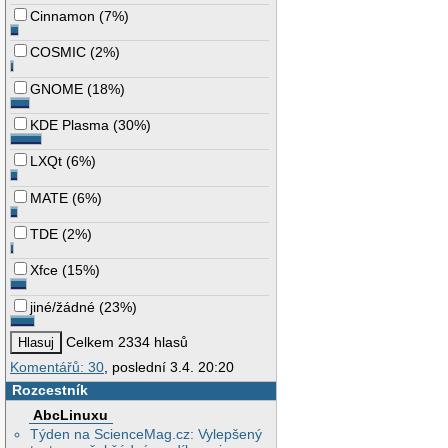
Cinnamon
(
7%
)
COSMIC
(
2%
)
GNOME
(
18%
)
KDE Plasma
(
30%
)
LXQt
(
6%
)
MATE
(
6%
)
TDE
(
2%
)
Xfce
(
15%
)
jiné/žádné
(
23%
)
Celkem 2334 hlasů
Komentářů: 30
, poslední 3.4. 20:20
Rozcestník
AbcLinuxu
Týden na ScienceMag.cz: Vylepšený