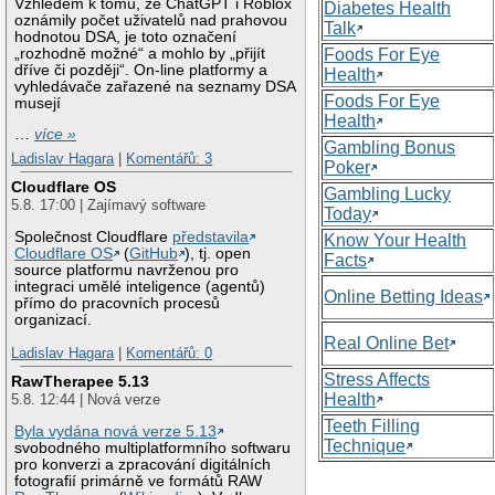
Vzhledem k tomu, že ChatGPT i Roblox
Diabetes Health
oznámily počet uživatelů nad prahovou
Talk
hodnotou DSA, je toto označení
„rozhodně možné“ a mohlo by „přijít
Foods For Eye
dříve či později“. On-line platformy a
Health
vyhledávače zařazené na seznamy DSA
Foods For Eye
musejí
Health
…
více »
Gambling Bonus
Ladislav Hagara
|
Komentářů: 3
Poker
Cloudflare OS
Gambling Lucky
5.8. 17:00 | Zajímavý software
Today
Společnost Cloudflare
představila
Know Your Health
Cloudflare OS
(
GitHub
), tj. open
Facts
source platformu navrženou pro
integraci umělé inteligence (agentů)
Online Betting Ideas
přímo do pracovních procesů
organizací.
Real Online Bet
Ladislav Hagara
|
Komentářů: 0
Stress Affects
RawTherapee 5.13
Health
5.8. 12:44 | Nová verze
Teeth Filling
Byla vydána nová verze 5.13
Technique
svobodného multiplatformního softwaru
pro konverzi a zpracování digitálních
fotografií primárně ve formátů RAW