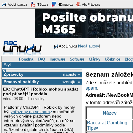
AbcLinuxu.cz
ITBiz.cz
HDmag.cz
AbcPráce.cz
AbcLinuxu
hledá autory
!
Poradna
FAQ
Hardware
Software
Články
Učebnice
Blog
Styl
×
Seznam zálože
Zprávičky
napište »
Pracovní nabídky
inzerujte »
Zde si můžete prohléd
spam
.
EK: ChatGPT i Roblox mohou spadat
pod přísnější pravidla
Adresář: /NewBookM
včera 08:00 | IT novinky
V tomto adresáři zálož
Platformy ChatGPT i Roblox by mohly
být
zařazeny na seznam
mimořádně
Název
velkých on-line platforem nebo
internetových vyhledávačů, na něž se
Baccarat Gambling
vztahují zvláštní podmínky podle
Tips
nařízení o digitálních službách (DSA).