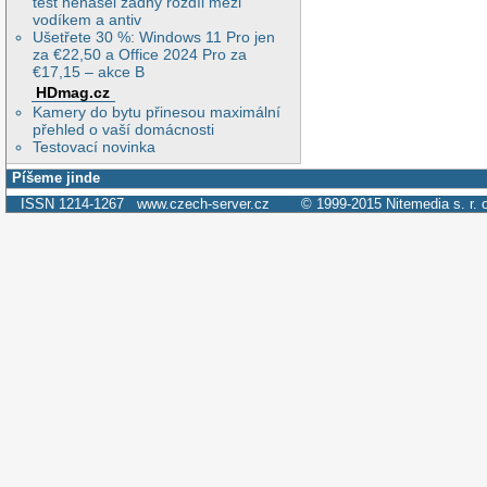
test nenašel žádný rozdíl mezi
vodíkem a antiv
Ušetřete 30 %: Windows 11 Pro jen
za €22,50 a Office 2024 Pro za
€17,15 – akce B
HDmag.cz
Kamery do bytu přinesou maximální
přehled o vaší domácnosti
Testovací novinka
Píšeme jinde
ISSN 1214-1267
www.czech-server.cz
© 1999-2015
Nitemedia s. r. 