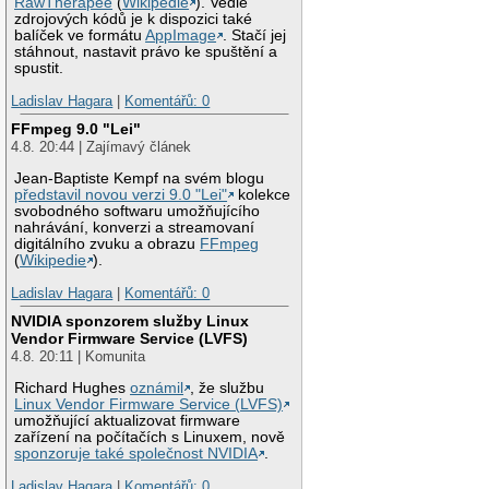
RawTherapee
(
Wikipedie
). Vedle
zdrojových kódů je k dispozici také
balíček ve formátu
AppImage
. Stačí jej
stáhnout, nastavit právo ke spuštění a
spustit.
Ladislav Hagara
|
Komentářů: 0
FFmpeg 9.0 "Lei"
4.8. 20:44 | Zajímavý článek
Jean-Baptiste Kempf na svém blogu
představil novou verzi 9.0 "Lei"
kolekce
svobodného softwaru umožňujícího
nahrávání, konverzi a streamovaní
digitálního zvuku a obrazu
FFmpeg
(
Wikipedie
).
Ladislav Hagara
|
Komentářů: 0
NVIDIA sponzorem služby Linux
Vendor Firmware Service (LVFS)
4.8. 20:11 | Komunita
Richard Hughes
oznámil
, že službu
Linux Vendor Firmware Service (LVFS)
umožňující aktualizovat firmware
zařízení na počítačích s Linuxem, nově
sponzoruje také společnost NVIDIA
.
Ladislav Hagara
|
Komentářů: 0