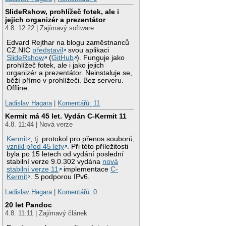
SlideRshow, prohlížeč fotek, ale i
jejich organizér a prezentátor
4.8. 12:22 | Zajímavý software
Edvard Rejthar na blogu zaměstnanců
CZ.NIC
představil
svou aplikaci
SlideRshow
(
GitHub
). Funguje jako
prohlížeč fotek, ale i jako jejich
organizér a prezentátor. Neinstaluje se,
běží přímo v prohlížeči. Bez serveru.
Offline.
Ladislav Hagara
|
Komentářů: 11
Kermit má 45 let. Vydán C-Kermit 11
4.8. 11:44 | Nová verze
Kermit
, tj. protokol pro přenos souborů,
vznikl před 45 lety
. Při této příležitosti
byla po 15 letech od vydání poslední
stabilní verze 9.0.302 vydána
nová
stabilní verze 11
implementace
C-
Kermit
. S podporou IPv6.
Ladislav Hagara
|
Komentářů: 0
20 let Pandoc
4.8. 11:11 | Zajímavý článek