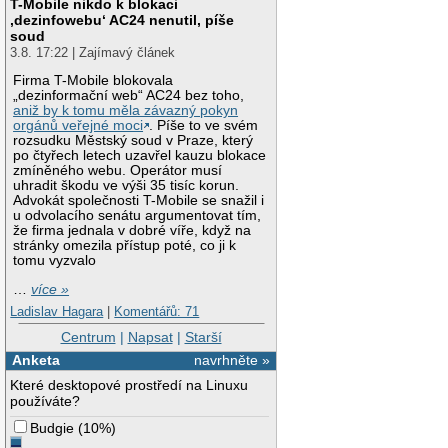
T-Mobile nikdo k blokaci
‚dezinfowebu‘ AC24 nenutil, píše
soud
3.8. 17:22 | Zajímavý článek
Firma T-Mobile blokovala
„dezinformační web“ AC24 bez toho,
aniž by k tomu měla závazný pokyn
orgánů veřejné moci
. Píše to ve svém
rozsudku Městský soud v Praze, který
po čtyřech letech uzavřel kauzu blokace
zmíněného webu. Operátor musí
uhradit škodu ve výši 35 tisíc korun.
Advokát společnosti T-Mobile se snažil i
u odvolacího senátu argumentovat tím,
že firma jednala v dobré víře, když na
stránky omezila přístup poté, co ji k
tomu vyzvalo
…
více »
Ladislav Hagara
|
Komentářů: 71
Centrum
|
Napsat
|
Starší
Anketa
navrhněte »
Které desktopové prostředí na Linuxu
používáte?
Budgie
(
10%
)