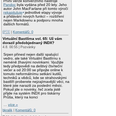
První verze konverzního nástroje
Pandoc
byla vydána před 20 lety. Jeho
autor John MacFarlane při tomto výročí
rekapituluje
jednotlivé etapy vývoje
a přidávání nových funkcí – rozšíření
nejen Markdownu a podporu mnoha
dalších formátů.
|🇵🇸
|
Komentářů: 0
Virtuální Bastlírna vol. 65: Už vám
dorazil předobjednaný INDX?
4.8. 00:55 | Pozvánky
Srpen přinesl nejen další spalující
vedro, ale také Virtuální Bastlírnu s
neméně žhavými novinkami. Využijte
tedy předpovědi na deštivý čtvrteční
večer a od 20:00 se připojte online k
tomuto neformálnímu setkání kutilů,
techniků a vědců, kde se strahovskými
bastlíři proberete nejzajímavější věci, na
které jste narazili za poslední měsíc.
Pokud jde o novinky, řeč zcela jistě
přijde na systém INDX pro tiskárny
Průša, který na konci
…
více »
bkralik
|
Komentářů: 0