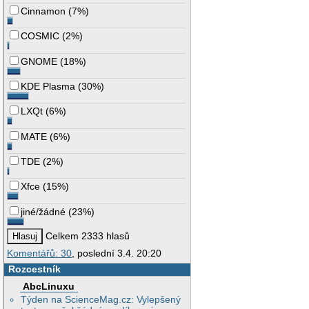
Cinnamon
(
7%
)
COSMIC
(
2%
)
GNOME
(
18%
)
KDE Plasma
(
30%
)
LXQt
(
6%
)
MATE
(
6%
)
TDE
(
2%
)
Xfce
(
15%
)
jiné/žádné
(
23%
)
Celkem 2333 hlasů
Komentářů: 30
, poslední 3.4. 20:20
Rozcestník
AbcLinuxu
Týden na ScienceMag.cz: Vylepšený