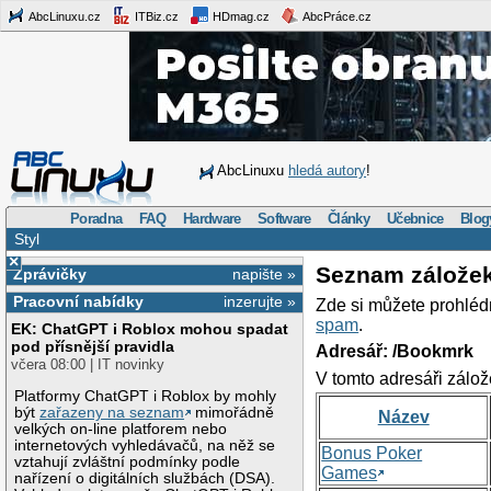
AbcLinuxu.cz
ITBiz.cz
HDmag.cz
AbcPráce.cz
AbcLinuxu
hledá autory
!
Poradna
FAQ
Hardware
Software
Články
Učebnice
Blog
Styl
×
Seznam zálože
Zprávičky
napište »
Pracovní nabídky
inzerujte »
Zde si můžete prohléd
spam
.
EK: ChatGPT i Roblox mohou spadat
pod přísnější pravidla
Adresář: /Bookmrk
včera 08:00 | IT novinky
V tomto adresáři zálož
Platformy ChatGPT i Roblox by mohly
být
zařazeny na seznam
mimořádně
Název
velkých on-line platforem nebo
internetových vyhledávačů, na něž se
Bonus Poker
vztahují zvláštní podmínky podle
Games
nařízení o digitálních službách (DSA).