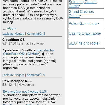
Vzhledem k tomu, že ChatGPT i Roblox
Spinning Casino
oznámily počet uživatelů nad prahovou
Game
hodnotou DSA, je toto označení
„rozhodně možné“ a mohlo by „přijít
Grand Casinos
dříve či později“. On-line platformy a
Online
vyhledávače zařazené na seznamy DSA
musejí
Poker Game sets
…
více »
Casino Crap Table
Ladislav Hagara
|
Komentářů: 3
Cloudflare OS
SEO Insight Tools
5.8. 17:00 | Zajímavý software
Společnost Cloudflare
představila
Cloudflare OS
(
GitHub
), tj. open
source platformu navrženou pro
integraci umělé inteligence (agentů)
přímo do pracovních procesů
organizací.
Ladislav Hagara
|
Komentářů: 0
RawTherapee 5.13
5.8. 12:44 | Nová verze
Byla vydána nová verze 5.13
svobodného multiplatformního softwaru
pro konverzi a zpracování digitálních
fotografií primárně ve formátů RAW