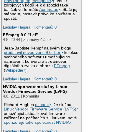
RawTherapee
(
Wikipedie
). Vedle
zdrojových kódů je k dispozici také
balíček ve formátu
AppImage
. Stačí jej
stáhnout, nastavit právo ke spuštění a
spustit.
Ladislav Hagara
|
Komentářů: 0
FFmpeg 9.0 "Lei"
4.8. 20:44 | Zajímavý článek
Jean-Baptiste Kempf na svém blogu
představil novou verzi 9.0 "Lei"
kolekce
svobodného softwaru umožňujícího
nahrávání, konverzi a streamovaní
digitálního zvuku a obrazu
FFmpeg
(
Wikipedie
).
Ladislav Hagara
|
Komentářů: 0
NVIDIA sponzorem služby Linux
Vendor Firmware Service (LVFS)
4.8. 20:11 | Komunita
Richard Hughes
oznámil
, že službu
Linux Vendor Firmware Service (LVFS)
umožňující aktualizovat firmware
zařízení na počítačích s Linuxem, nově
sponzoruje také společnost NVIDIA
.
Ladislav Hagara
|
Komentářů: 0