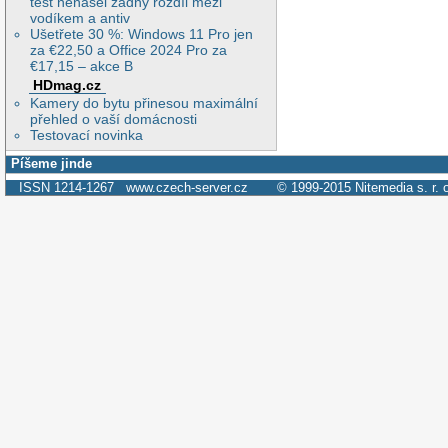
test nenašel žádný rozdíl mezi
vodíkem a antiv
Ušetřete 30 %: Windows 11 Pro jen
za €22,50 a Office 2024 Pro za
€17,15 – akce B
HDmag.cz
Kamery do bytu přinesou maximální
přehled o vaší domácnosti
Testovací novinka
Píšeme jinde
ISSN 1214-1267
www.czech-server.cz
© 1999-2015
Nitemedia s. r. 