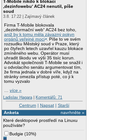
T-Mobile nikdo k blokaci
‚dezinfowebu‘ AC24 nenutil, píše
soud
3.8. 17:22 | Zajímavý článek
Firma T-Mobile blokovala
„dezinformační web“ AC24 bez toho,
aniž by k tomu měla závazný pokyn
orgánů veřejné moci
. Píše to ve svém
rozsudku Městský soud v Praze, který
po čtyřech letech uzavřel kauzu blokace
zmíněného webu. Operátor musí
uhradit škodu ve výši 35 tisíc korun.
Advokát společnosti T-Mobile se snažil i
u odvolacího senátu argumentovat tím,
že firma jednala v dobré víře, když na
stránky omezila přístup poté, co ji k
tomu vyzvalo
…
více »
Ladislav Hagara
|
Komentářů: 71
Centrum
|
Napsat
|
Starší
Anketa
navrhněte »
Které desktopové prostředí na Linuxu
používáte?
Budgie
(
10%
)