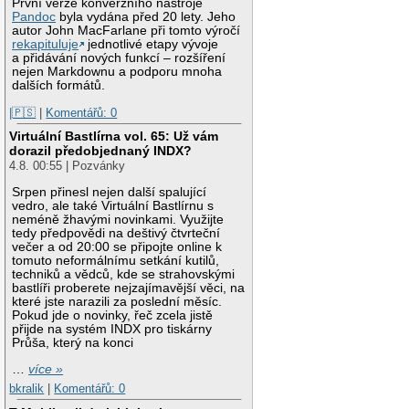
První verze konverzního nástroje
Pandoc
byla vydána před 20 lety. Jeho
autor John MacFarlane při tomto výročí
rekapituluje
jednotlivé etapy vývoje
a přidávání nových funkcí – rozšíření
nejen Markdownu a podporu mnoha
dalších formátů.
|🇵🇸
|
Komentářů: 0
Virtuální Bastlírna vol. 65: Už vám
dorazil předobjednaný INDX?
4.8. 00:55 | Pozvánky
Srpen přinesl nejen další spalující
vedro, ale také Virtuální Bastlírnu s
neméně žhavými novinkami. Využijte
tedy předpovědi na deštivý čtvrteční
večer a od 20:00 se připojte online k
tomuto neformálnímu setkání kutilů,
techniků a vědců, kde se strahovskými
bastlíři proberete nejzajímavější věci, na
které jste narazili za poslední měsíc.
Pokud jde o novinky, řeč zcela jistě
přijde na systém INDX pro tiskárny
Průša, který na konci
…
více »
bkralik
|
Komentářů: 0