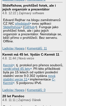
SlideRshow, prohlížeč fotek, ale i
jejich organizér a prezentátor
4.8. 12:22 | Zajímavý software
Edvard Rejthar na blogu zaměstnanců
CZ.NIC
představil
svou aplikaci
SlideRshow
(
GitHub
). Funguje jako
prohlížeč fotek, ale i jako jejich
organizér a prezentátor. Neinstaluje se,
běží přímo v prohlížeči. Bez serveru.
Offline.
Ladislav Hagara
|
Komentářů: 11
Kermit má 45 let. Vydán C-Kermit 11
4.8. 11:44 | Nová verze
Kermit
, tj. protokol pro přenos souborů,
vznikl před 45 lety
. Při této příležitosti
byla po 15 letech od vydání poslední
stabilní verze 9.0.302 vydána
nová
stabilní verze 11
implementace
C-
Kermit
. S podporou IPv6.
Ladislav Hagara
|
Komentářů: 0
20 let Pandoc
4.8. 11:11 | Zajímavý článek