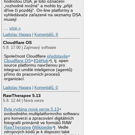
hodnotou DSA, je toto označení
„rozhodně možné“ a mohlo by „přijít
dříve či později“. On-line platformy a
vyhledávače zařazené na seznamy DSA
musejí
…
více »
Ladislav Hagara
|
Komentářů: 9
Cloudflare OS
5.8. 17:00 | Zajímavý software
Společnost Cloudflare
představila
Cloudflare OS
(
GitHub
), tj. open
source platformu navrženou pro
integraci umělé inteligence (agentů)
přímo do pracovních procesů
organizací.
Ladislav Hagara
|
Komentářů: 0
RawTherapee 5.13
5.8. 12:44 | Nová verze
Byla vydána nová verze 5.13
svobodného multiplatformního softwaru
pro konverzi a zpracování digitálních
fotografií primárně ve formátů RAW
RawTherapee
(
Wikipedie
). Vedle
zdrojových kódů je k dispozici také