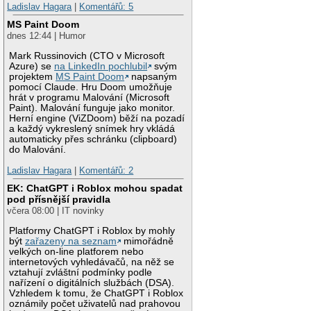
Ladislav Hagara
|
Komentářů: 5
MS Paint Doom
dnes 12:44 | Humor
Mark Russinovich (CTO v Microsoft
Azure) se
na LinkedIn pochlubil
svým
projektem
MS Paint Doom
napsaným
pomocí Claude. Hru Doom umožňuje
hrát v programu Malování (Microsoft
Paint). Malování funguje jako monitor.
Herní engine (ViZDoom) běží na pozadí
a každý vykreslený snímek hry vkládá
automaticky přes schránku (clipboard)
do Malování.
Ladislav Hagara
|
Komentářů: 2
EK: ChatGPT i Roblox mohou spadat
pod přísnější pravidla
včera 08:00 | IT novinky
Platformy ChatGPT i Roblox by mohly
být
zařazeny na seznam
mimořádně
velkých on-line platforem nebo
internetových vyhledávačů, na něž se
vztahují zvláštní podmínky podle
nařízení o digitálních službách (DSA).
Vzhledem k tomu, že ChatGPT i Roblox
oznámily počet uživatelů nad prahovou