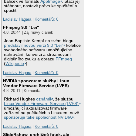
balíček ve formátu
AppImage
. Stačí jej
stáhnout, nastavit právo ke spuštění a
spustit.
Ladislav Hagara
|
Komentářů: 0
FFmpeg 9.0 "Lei"
4.8. 20:44 | Zajímavý článek
Jean-Baptiste Kempf na svém blogu
představil novou verzi 9.0 "Lei"
kolekce
svobodného softwaru umožňujícího
nahrávání, konverzi a streamovaní
digitálního zvuku a obrazu
FFmpeg
(
Wikipedie
).
Ladislav Hagara
|
Komentářů: 0
NVIDIA sponzorem služby Linux
Vendor Firmware Service (LVFS)
4.8. 20:11 | Komunita
Richard Hughes
oznámil
, že službu
Linux Vendor Firmware Service (LVFS)
umožňující aktualizovat firmware
zařízení na počítačích s Linuxem, nově
sponzoruje také společnost NVIDIA
.
Ladislav Hagara
|
Komentářů: 0
SlideRshow, prohlížeč fotek, ale i