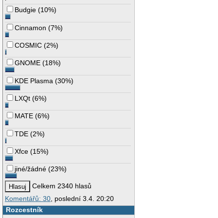
Budgie
(
10%
)
Cinnamon
(
7%
)
COSMIC
(
2%
)
GNOME
(
18%
)
KDE Plasma
(
30%
)
LXQt
(
6%
)
MATE
(
6%
)
TDE
(
2%
)
Xfce
(
15%
)
jiné/žádné
(
23%
)
Celkem 2340 hlasů
Komentářů: 30
, poslední 3.4. 20:20
Rozcestník