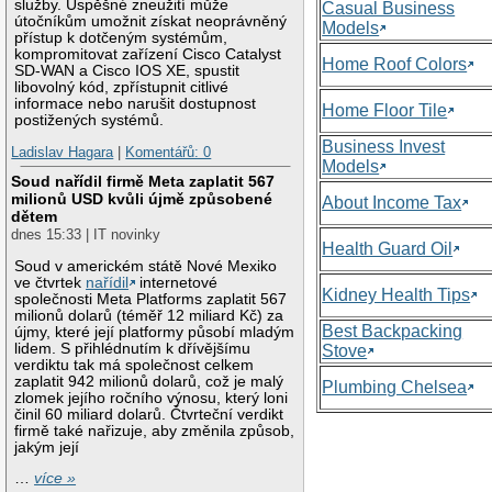
služby. Úspěšné zneužití může
Casual Business
útočníkům umožnit získat neoprávněný
Models
přístup k dotčeným systémům,
kompromitovat zařízení Cisco Catalyst
Home Roof Colors
SD-WAN a Cisco IOS XE, spustit
libovolný kód, zpřístupnit citlivé
informace nebo narušit dostupnost
Home Floor Tile
postižených systémů.
Business Invest
Ladislav Hagara
|
Komentářů: 0
Models
Soud nařídil firmě Meta zaplatit 567
milionů USD kvůli újmě způsobené
About Income Tax
dětem
dnes 15:33 | IT novinky
Health Guard Oil
Soud v americkém státě Nové Mexiko
ve čtvrtek
nařídil
internetové
Kidney Health Tips
společnosti Meta Platforms zaplatit 567
milionů dolarů (téměř 12 miliard Kč) za
Best Backpacking
újmy, které její platformy působí mladým
lidem. S přihlédnutím k dřívějšímu
Stove
verdiktu tak má společnost celkem
zaplatit 942 milionů dolarů, což je malý
Plumbing Chelsea
zlomek jejího ročního výnosu, který loni
činil 60 miliard dolarů. Čtvrteční verdikt
firmě také nařizuje, aby změnila způsob,
jakým její
…
více »