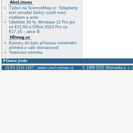
AbcLinuxu
Týden na ScienceMag.cz: Vylepšený
test nenašel žádný rozdíl mezi
vodíkem a antiv
Ušetřete 30 %: Windows 11 Pro jen
za €22,50 a Office 2024 Pro za
€17,15 – akce B
HDmag.cz
Kamery do bytu přinesou maximální
přehled o vaší domácnosti
Testovací novinka
Píšeme jinde
ISSN 1214-1267
www.czech-server.cz
© 1999-2015
Nitemedia s. r. 