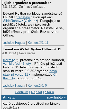
jejich organizér a prezentátor
4.8. 12:22 | Zajímavý software
Edvard Rejthar na blogu zaměstnanců
CZ.NIC
představil
svou aplikaci
SlideRshow
(
GitHub
). Funguje jako
prohlížeč fotek, ale i jako jejich
organizér a prezentátor. Neinstaluje se,
běží přímo v prohlížeči. Bez serveru.
Offline.
Ladislav Hagara
|
Komentářů: 11
Kermit má 45 let. Vydán C-Kermit 11
4.8. 11:44 | Nová verze
Kermit
, tj. protokol pro přenos souborů,
vznikl před 45 lety
. Při této příležitosti
byla po 15 letech od vydání poslední
stabilní verze 9.0.302 vydána
nová
stabilní verze 11
implementace
C-
Kermit
. S podporou IPv6.
Ladislav Hagara
|
Komentářů: 0
Centrum
|
Napsat
|
Starší
Anketa
navrhněte »
Které desktopové prostředí na Linuxu
používáte?