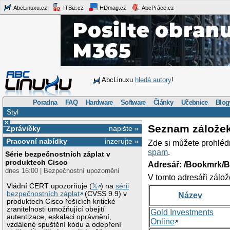
AbcLinuxu.cz
ITBiz.cz
HDmag.cz
AbcPráce.cz
AbcLinuxu
hledá autory
!
Poradna
FAQ
Hardware
Software
Články
Učebnice
Blog
Styl
×
Seznam zálože
Zprávičky
napište »
Pracovní nabídky
inzerujte »
Zde si můžete prohléd
spam
.
Série bezpečnostních záplat v
produktech Cisco
Adresář: /Bookmrk/
dnes 16:00 | Bezpečnostní upozornění
V tomto adresáři zálož
Vládní CERT upozorňuje (
𝕏
) na
sérii
bezpečnostních záplat
(CVSS 9.9) v
Název
produktech Cisco řešících kritické
zranitelnosti umožňující obejití
Gold Investments
autentizace, eskalaci oprávnění,
Online
vzdálené spuštění kódu a odepření