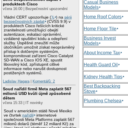
Casual Business
produktech Cisco
Models
včera 16:00 | Bezpečnostní upozornění
Home Roof Colors
Vládní CERT upozorňuje (
𝕏
) na
sérii
bezpečnostních záplat
(CVSS 9.9) v
produktech Cisco řešících kritické
Home Floor Tile
zranitelnosti umožňující obejití
autentizace, eskalaci oprávnění,
Business Invest
vzdálené spuštění kódu a odepření
služby. Úspěšné zneužití může
Models
útočníkům umožnit získat neoprávněný
přístup k dotčeným systémům,
About Income Tax
kompromitovat zařízení Cisco Catalyst
SD-WAN a Cisco IOS XE, spustit
libovolný kód, zpřístupnit citlivé
Health Guard Oil
informace nebo narušit dostupnost
postižených systémů.
Kidney Health Tips
Ladislav Hagara
|
Komentářů: 2
Best Backpacking
Soud nařídil firmě Meta zaplatit 567
Stove
milionů USD kvůli újmě způsobené
dětem
Plumbing Chelsea
včera 15:33 | IT novinky
Soud v americkém státě Nové Mexiko
ve čtvrtek
nařídil
internetové
společnosti Meta Platforms zaplatit 567
milionů dolarů (téměř 12 miliard Kč) za