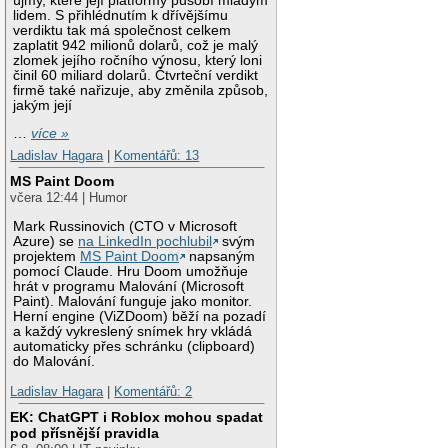
újmy, které její platformy působí mladým
lidem. S přihlédnutím k dřívějšímu
verdiktu tak má společnost celkem
zaplatit 942 milionů dolarů, což je malý
zlomek jejího ročního výnosu, který loni
činil 60 miliard dolarů. Čtvrteční verdikt
firmě také nařizuje, aby změnila způsob,
jakým její
…
více »
Ladislav Hagara
|
Komentářů: 13
MS Paint Doom
včera 12:44 | Humor
Mark Russinovich (CTO v Microsoft
Azure) se
na LinkedIn pochlubil
svým
projektem
MS Paint Doom
napsaným
pomocí Claude. Hru Doom umožňuje
hrát v programu Malování (Microsoft
Paint). Malování funguje jako monitor.
Herní engine (ViZDoom) běží na pozadí
a každý vykreslený snímek hry vkládá
automaticky přes schránku (clipboard)
do Malování.
Ladislav Hagara
|
Komentářů: 2
EK: ChatGPT i Roblox mohou spadat
pod přísnější pravidla