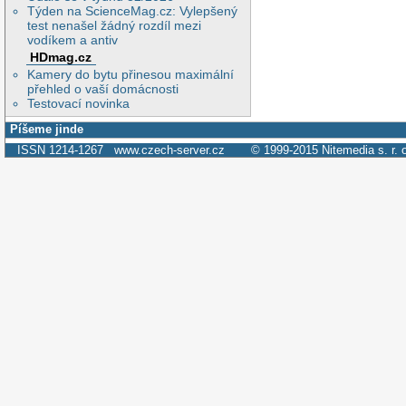
Týden na ScienceMag.cz: Vylepšený
test nenašel žádný rozdíl mezi
vodíkem a antiv
HDmag.cz
Kamery do bytu přinesou maximální
přehled o vaší domácnosti
Testovací novinka
Píšeme jinde
ISSN 1214-1267
www.czech-server.cz
© 1999-2015
Nitemedia s. r. 