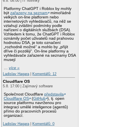
6.8. 08:00 | IT novinky
Platformy ChatGPT i Roblox by mohly
být
zařazeny na seznam
mimořádně
velkých on-line platforem nebo
internetových vyhledávačů, na něž se
vztahují zvláštní podmínky podle
nařízení o digitálních službách (DSA).
Vzhledem k tomu, že ChatGPT i Roblox
oznámily počet uživatelů nad prahovou
hodnotou DSA, je toto označení
„rozhodně možné“ a mohlo by „přijít
dříve či později“. On-line platformy a
vyhledávače zařazené na seznamy DSA
musejí
…
více »
Ladislav Hagara
|
Komentářů: 12
Cloudflare OS
5.8. 17:00 | Zajímavý software
Společnost Cloudflare
představila
Cloudflare OS
(
GitHub
), tj. open
source platformu navrženou pro
integraci umělé inteligence (agentů)
přímo do pracovních procesů
organizací.
Ladislav Hagara
|
Komentářů: 0