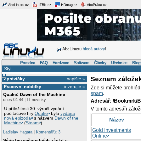
AbcLinuxu.cz
ITBiz.cz
HDmag.cz
AbcPráce.cz
AbcLinuxu
hledá autory
!
Poradna
FAQ
Hardware
Software
Články
Učebnice
Blog
Styl
×
Seznam zálože
Zprávičky
napište »
Pracovní nabídky
inzerujte »
Zde si můžete prohléd
spam
.
Quake: Dawn of the Machine
dnes 04:44 | IT novinky
Adresář: /Bookmrk/
V tomto adresáři zálož
U příležitosti 30. výročí vydání
počítačové hry
Quake
byla
vydána
nová epizoda
s názvem
Dawn of the
Název
Machine
(
Steam
).
Gold Investments
Ladislav Hagara
|
Komentářů: 3
Online
Série bezpečnostních záplat v