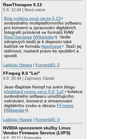
RawTherapee 5.13
5.8. 12:44 | Nová verze
Byla vydána nová verze 5.13
svobodného multiplatformního softwaru
pro konverzi a zpracování digitálních
fotografií primárně ve formátů RAW
RawTherapee
(
Wikipedie
). Vedle
zdrojových kódů je k dispozici také
balíček ve formátu
AppImage
. Stačí jej
stáhnout, nastavit právo ke spuštění a
spustit.
Ladislav Hagara
|
Komentářů: 0
FFmpeg 9.0 "Lei"
4.8. 20:44 | Zajímavý článek
Jean-Baptiste Kempf na svém blogu
představil novou verzi 9.0 "Lei"
kolekce
svobodného softwaru umožňujícího
nahrávání, konverzi a streamovaní
digitálního zvuku a obrazu
FFmpeg
(
Wikipedie
).
Ladislav Hagara
|
Komentářů: 0
NVIDIA sponzorem služby Linux
Vendor Firmware Service (LVFS)
4.8. 20:11 | Komunita