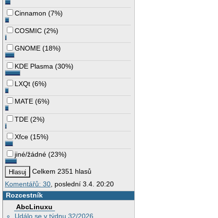
Cinnamon
(
7%
)
COSMIC
(
2%
)
GNOME
(
18%
)
KDE Plasma
(
30%
)
LXQt
(
6%
)
MATE
(
6%
)
TDE
(
2%
)
Xfce
(
15%
)
jiné/žádné
(
23%
)
Celkem 2351 hlasů
Komentářů: 30
, poslední 3.4. 20:20
Rozcestník
AbcLinuxu
Událo se v týdnu 32/2026