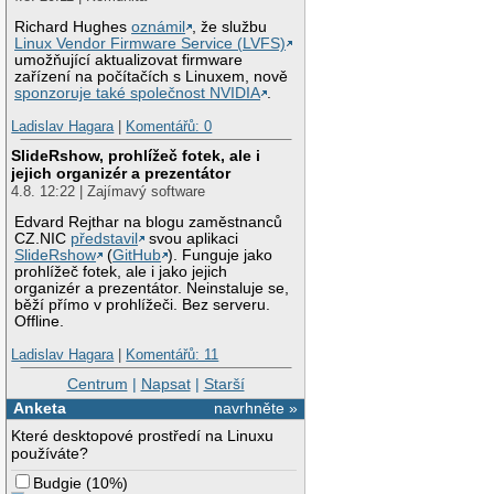
Richard Hughes
oznámil
, že službu
Linux Vendor Firmware Service (LVFS)
umožňující aktualizovat firmware
zařízení na počítačích s Linuxem, nově
sponzoruje také společnost NVIDIA
.
Ladislav Hagara
|
Komentářů: 0
SlideRshow, prohlížeč fotek, ale i
jejich organizér a prezentátor
4.8. 12:22 | Zajímavý software
Edvard Rejthar na blogu zaměstnanců
CZ.NIC
představil
svou aplikaci
SlideRshow
(
GitHub
). Funguje jako
prohlížeč fotek, ale i jako jejich
organizér a prezentátor. Neinstaluje se,
běží přímo v prohlížeči. Bez serveru.
Offline.
Ladislav Hagara
|
Komentářů: 11
Centrum
|
Napsat
|
Starší
Anketa
navrhněte »
Které desktopové prostředí na Linuxu
používáte?
Budgie
(
10%
)