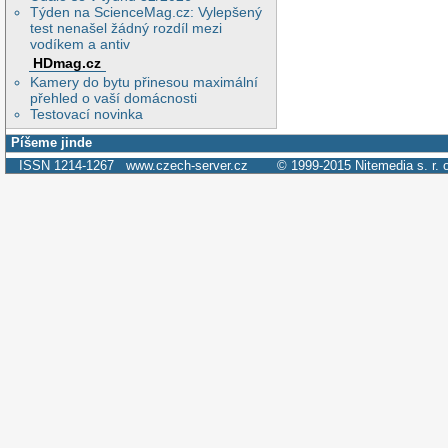
Týden na ScienceMag.cz: Vylepšený
test nenašel žádný rozdíl mezi
vodíkem a antiv
HDmag.cz
Kamery do bytu přinesou maximální
přehled o vaší domácnosti
Testovací novinka
Píšeme jinde
ISSN 1214-1267
www.czech-server.cz
© 1999-2015
Nitemedia s. r. 