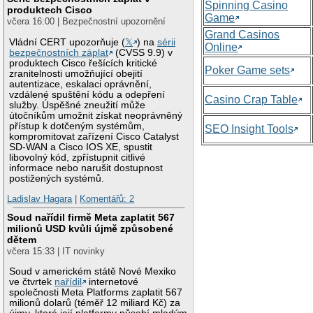
Spinning Casino
produktech Cisco
Game
včera 16:00 | Bezpečnostní upozornění
Grand Casinos
Vládní CERT upozorňuje (
𝕏
) na
sérii
Online
bezpečnostních záplat
(CVSS 9.9) v
produktech Cisco řešících kritické
Poker Game sets
zranitelnosti umožňující obejití
autentizace, eskalaci oprávnění,
vzdálené spuštění kódu a odepření
Casino Crap Table
služby. Úspěšné zneužití může
útočníkům umožnit získat neoprávněný
přístup k dotčeným systémům,
SEO Insight Tools
kompromitovat zařízení Cisco Catalyst
SD-WAN a Cisco IOS XE, spustit
libovolný kód, zpřístupnit citlivé
informace nebo narušit dostupnost
postižených systémů.
Ladislav Hagara
|
Komentářů: 2
Soud nařídil firmě Meta zaplatit 567
milionů USD kvůli újmě způsobené
dětem
včera 15:33 | IT novinky
Soud v americkém státě Nové Mexiko
ve čtvrtek
nařídil
internetové
společnosti Meta Platforms zaplatit 567
milionů dolarů (téměř 12 miliard Kč) za