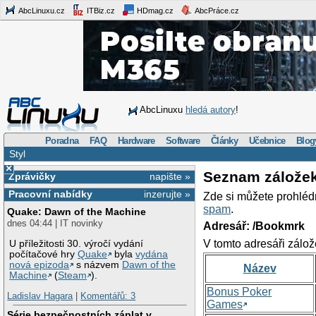
AbcLinuxu.cz
ITBiz.cz
HDmag.cz
AbcPráce.cz
AbcLinuxu
hledá autory
!
Poradna
FAQ
Hardware
Software
Články
Učebnice
Blog
Styl
×
Seznam zálože
Zprávičky
napište »
Pracovní nabídky
inzerujte »
Zde si můžete prohléd
spam
.
Quake: Dawn of the Machine
dnes 04:44 | IT novinky
Adresář: /Bookmrk
V tomto adresáři zálož
U příležitosti 30. výročí vydání
počítačové hry
Quake
byla
vydána
nová epizoda
s názvem
Dawn of the
Název
Machine
(
Steam
).
Bonus Poker
Ladislav Hagara
|
Komentářů: 3
Games
Série bezpečnostních záplat v