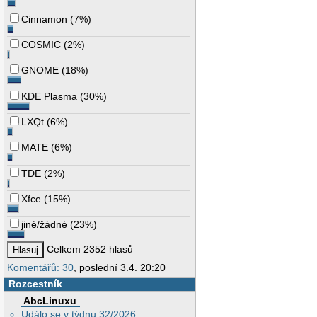
Cinnamon
(
7%
)
COSMIC
(
2%
)
GNOME
(
18%
)
KDE Plasma
(
30%
)
LXQt
(
6%
)
MATE
(
6%
)
TDE
(
2%
)
Xfce
(
15%
)
jiné/žádné
(
23%
)
Celkem 2352 hlasů
Komentářů: 30
, poslední 3.4. 20:20
Rozcestník
AbcLinuxu
Událo se v týdnu 32/2026