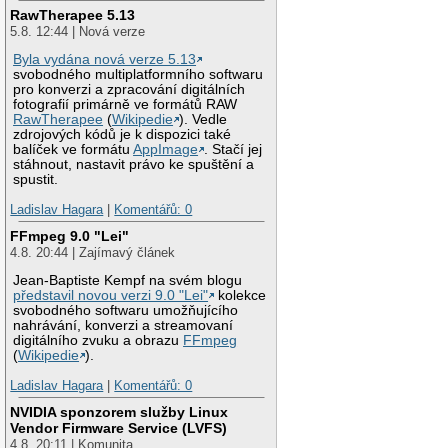
RawTherapee 5.13
5.8. 12:44 | Nová verze
Byla vydána nová verze 5.13
svobodného multiplatformního softwaru
pro konverzi a zpracování digitálních
fotografií primárně ve formátů RAW
RawTherapee
(
Wikipedie
). Vedle
zdrojových kódů je k dispozici také
balíček ve formátu
AppImage
. Stačí jej
stáhnout, nastavit právo ke spuštění a
spustit.
Ladislav Hagara
|
Komentářů: 0
FFmpeg 9.0 "Lei"
4.8. 20:44 | Zajímavý článek
Jean-Baptiste Kempf na svém blogu
představil novou verzi 9.0 "Lei"
kolekce
svobodného softwaru umožňujícího
nahrávání, konverzi a streamovaní
digitálního zvuku a obrazu
FFmpeg
(
Wikipedie
).
Ladislav Hagara
|
Komentářů: 0
NVIDIA sponzorem služby Linux
Vendor Firmware Service (LVFS)
4.8. 20:11 | Komunita