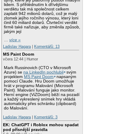
újmy, které její platformy působí mladým
lidem. S přihlédnutím k dřívějšímu
verdiktu tak má společnost celkem
zaplatit 942 milionů dolarů, což je malý
zlomek jejího ročního výnosu, který loni
činil 60 miliard dolarů. Čtvrteční verdikt
firmě také nařizuje, aby změnila způsob,
jakým její
…
více »
Ladislav Hagara
|
Komentářů: 13
MS Paint Doom
včera 12:44 | Humor
Mark Russinovich (CTO v Microsoft
Azure) se
na LinkedIn pochlubil
svým
projektem
MS Paint Doom
napsaným
pomocí Claude. Hru Doom umožňuje
hrát v programu Malování (Microsoft
Paint). Malování funguje jako monitor.
Herní engine (ViZDoom) běží na pozadí
a každý vykreslený snímek hry vkládá
automaticky přes schránku (clipboard)
do Malování.
Ladislav Hagara
|
Komentářů: 3
EK: ChatGPT i Roblox mohou spadat
pod přísnější pravidla