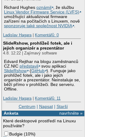
Richard Hughes
oznámil
, že službu
Linux Vendor Firmware Service (LVFS)
umožňující aktualizovat firmware
zařízení na počítačích s Linuxem, nově
sponzoruje také společnost NVIDIA
.
Ladislav Hagara
|
Komentářů: 0
SlideRshow, prohlížeč fotek, ale i
jejich organizér a prezentátor
4.8. 12:22 | Zajímavý software
Edvard Rejthar na blogu zaměstnanců
CZ.NIC
představil
svou aplikaci
SlideRshow
(
GitHub
). Funguje jako
prohlížeč fotek, ale i jako jejich
organizér a prezentátor. Neinstaluje se,
běží přímo v prohlížeči. Bez serveru.
Offline.
Ladislav Hagara
|
Komentářů: 11
Centrum
|
Napsat
|
Starší
Anketa
navrhněte »
Které desktopové prostředí na Linuxu
používáte?
Budgie
(
10%
)