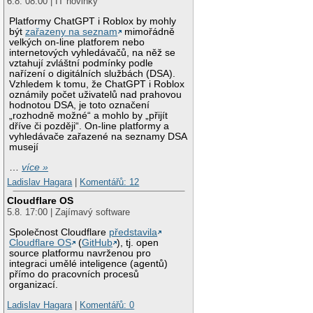
6.8. 08:00 | IT novinky
Platformy ChatGPT i Roblox by mohly
být
zařazeny na seznam
mimořádně
velkých on-line platforem nebo
internetových vyhledávačů, na něž se
vztahují zvláštní podmínky podle
nařízení o digitálních službách (DSA).
Vzhledem k tomu, že ChatGPT i Roblox
oznámily počet uživatelů nad prahovou
hodnotou DSA, je toto označení
„rozhodně možné“ a mohlo by „přijít
dříve či později“. On-line platformy a
vyhledávače zařazené na seznamy DSA
musejí
…
více »
Ladislav Hagara
|
Komentářů: 12
Cloudflare OS
5.8. 17:00 | Zajímavý software
Společnost Cloudflare
představila
Cloudflare OS
(
GitHub
), tj. open
source platformu navrženou pro
integraci umělé inteligence (agentů)
přímo do pracovních procesů
organizací.
Ladislav Hagara
|
Komentářů: 0